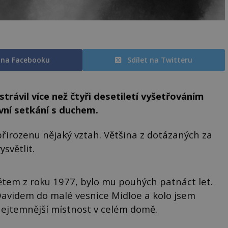
t na Facebooku
Sdílet na Twitteru
rávil více než čtyři desetiletí vyšetřováním
vní setkání s duchem.
irozenu nějaký vztah. Většina z dotázaných za
ysvětlit.
tem z roku 1977, bylo mu pouhých patnáct let.
avidem do malé vesnice Midloe a kolo jsem
 nejtemnější místnost v celém domě.