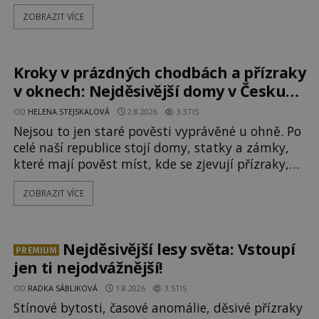
Disneyland, je hned jasno. Zábavní park vyroste
ZOBRAZIT VÍCE
na poklidném místě bývalého sadu
pomerančovníků. Klid tu teď rozhodně nepanuje,
park navštíví kolem 17 000 000 zábavychtivých
lidí ročně. A ač je velká snaha to utajit, někteří z
Kroky v prázdných chodbách a přízraky
v oknech: Nejděsivější domy v Česku
budí hrůzu
OD
HELENA STEJSKALOVÁ
2.8.2026
3.3TIS
Nejsou to jen staré pověsti vyprávěné u ohně. Po
celé naší republice stojí domy, statky a zámky,
které mají pověst míst, kde se zjevují přízraky,
ozývají nevysvětlitelné zvuky nebo se dějí
ZOBRAZIT VÍCE
podivné jevy. Zatímco historici většinou hledají
racionální vysvětlení, záhadologové upozorňují,
že některé lokality vykazují nápadně podobná
svědectví po celé generace. A právě tato opakující
Nejděsivější lesy světa: Vstoupí
PREMIUM
se svědectví ud
jen ti nejodvážnější!
OD
RADKA SÁBLIKOVÁ
1.8.2026
3.5TIS
Stínové bytosti, časové anomálie, děsivé přízraky