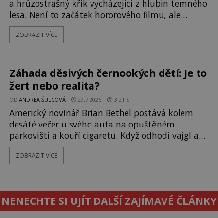
a hrůzostrašný křik vycházející z hlubin temného
lesa. Není to začátek hororového filmu, ale
události, které popisují návštěvníci lesů, které
ZOBRAZIT VÍCE
jsou označovány jako nejděsivější na světě. Lidé
bydlící v jejich blízkosti se jim i za bílého dne
obloukem vyhýbají! Už jste o těchto lesích slyšeli?
A odvážili byste se je navštívit? [gallery ids="17
Záhada děsivých černookých dětí: Je to
žert nebo realita?
OD
ANDREA ŠULCOVÁ
29.7.2026
3.2TIS
Americký novinář Brian Bethel postává kolem
desáté večer u svého auta na opuštěném
parkovišti a kouří cigaretu. Když odhodí vajgl a
chystá se nastoupit do auta, přijdou k němu dva
ZOBRAZIT VÍCE
mladí chlapci, kterým může být okolo 14 let.
„Pane, byl byste tak laskav a svezl nás domů? Je
to pouhých několik minut od tohoto parkoviště,“
zeptá se suverénně jeden z nich. P
NENECHTE SI UJÍT DALŠÍ ZAJÍMAVÉ ČLÁNKY