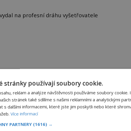
vydal na profesní dráhu vyšetřovatele
Sdílet na X
 stránky používají soubory cookie.
bsahu, reklam a analýze návštěvnosti používáme soubory cookie. 
Další článek
šich stránek také sdílíme s našimi reklamními a analytickými partn
s dalšími informacemi, které jste jim poskytli nebo které shromá
 vědci
Namísto uneseného syna policie vrátila
lužeb.
Více informací
matce cizí dítě: Její syn nebyl nikdy nalezen!
CHNY PARTNERY
(1616) →