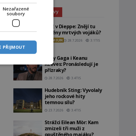
Nezařazené
Paranormální jevy
soubory
Pláž v Dieppe: Znějí tu
ozvěny mrtvých vojáků?
PREMIUM
28.7.2026
3.1TIS
E PŘIJMOUT
Lady Gaga i Keanu
Reeves: Pronásledují je
přízraky?
28.7.2026
3.4TIS
Hudebník Sting: Vyvolaly
jeho rockové hity
temnou sílu?
23.7.2026
3.4TIS
Strážci Eilean Mòr: Kam
zmizeli tři muži z
opuštěného majáku?