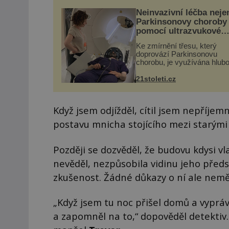
Neinvazivní léčba neje
Parkinsonovy choroby
pomocí ultrazvukové
„helmy“
Ke zmírnění třesu, který
doprovází Parkinsonovu
chorobu, je využívána hlub
mozková stimulace, která 
vyžaduje vysoce invazivní
21stoleti.cz
zákrok. Ultrazvuk zase nen
vhodný k dostatečně přes
zacílení ...
Když jsem odjížděl, cítil jsem nepříjem
postavu mnicha stojícího mezi starými
Později se dozvěděl, že budovu kdysi vla
nevěděl, nezpůsobila vidinu jeho předs
zkušenost. Žádné důkazy o ní ale neměl
„Když jsem tu noc přišel domů a vyprávě
a zapomněl na to,“ dopověděl detektiv. 