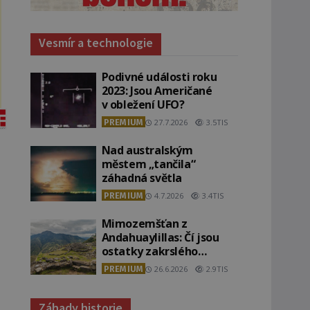
Vesmír a technologie
Podivné události roku
2023: Jsou Američané
v obležení UFO?
PREMIUM
27.7.2026
3.5TIS
Nad australským
městem „tančila“
záhadná světla
PREMIUM
4.7.2026
3.4TIS
Mimozemšťan z
Andahuaylillas: Čí jsou
ostatky zakrslého
stvoření s ohromnou
PREMIUM
26.6.2026
2.9TIS
lebkou?
Záhady historie