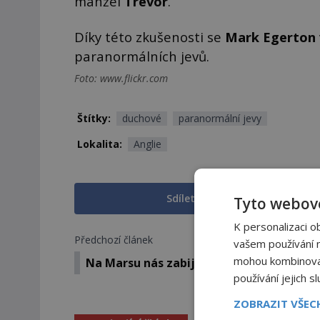
manžel
Trevor
.
Díky této zkušenosti se
Mark Egerton
paranormálních jevů.
Foto: www.flickr.com
Štítky:
duchové
paranormální jevy
Lokalita:
Anglie
Sdílet na Facebooku
Tyto webové
K personalizaci o
Předchozí článek
vašem používání na
mohou kombinovat 
Na Marsu nás zabijí viry a bakterie, tvrdí
používání jejich s
ZOBRAZIT VŠE