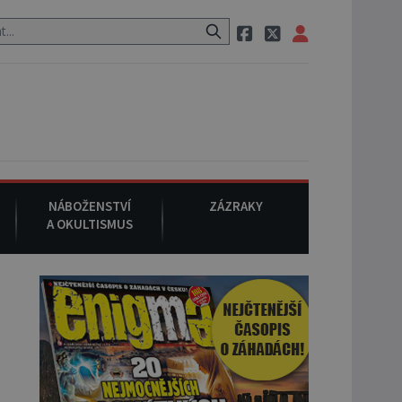
 své oblíbené restauraci, pak si na ulici zavolá taxi, nasedne do něj 
NÁBOŽENSTVÍ
ZÁZRAKY
A OKULTISMUS