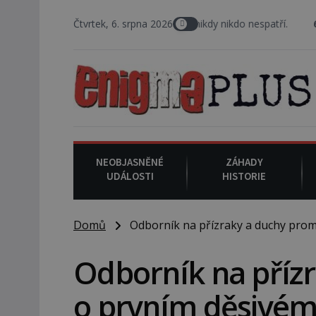
á taxi, nasedne do něj a už ho nikdy nikdo nespatří.
Čtvrtek, 6. srpna 2026
6. srpna 1930
NEOBJASNĚNÉ
ZÁHADY
UDÁLOSTI
HISTORIE
Domů
Odborník na přízraky a duchy proml
Odborník na přízr
o prvním děsivém