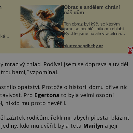
n
Obraz s andělem chrání
náš dům
Ten obraz byl kýč, se kterým
jsme se nechtěli nikomu chlubit.
Rychle jsme ho ale vraceli na
oká
jeho místo. S manželem Vaškem
však
jsme si pořídili chaloupku, takový
skutecnepribehy.cz
domek na severu Čech, kde
í
jsme si naplánova...
nému
ný mrazivý chlad. Podíval jsem se doprava a uviděl
 troubami,“ vzpomínal.
stnilo opatství. Protože o historii domu dříve nic
tavivost. Pro
Egertona
to byla velmi osobní
, nikdo mu proto nevěřil.
l zážitek rodičům, řekli mi, abych přestal bláznit
Jediný, kdo mu uvěřil, byla teta
Marilyn
a její