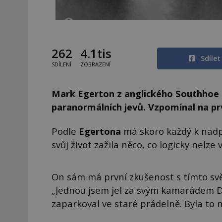
262
4.1tis
Sdíle
SDÍLENÍ
ZOBRAZENÍ
Mark Egerton z anglického Southhoe st
paranormálních jevů. Vzpomínal na pr
Podle
Egertona
má skoro každý k nadpř
svůj život zažila něco, co logicky nelze v
On sám má první zkušenost s tímto svě
„Jednou jsem jel za svým kamarádem D
zaparkoval ve staré prádelně. Byla to