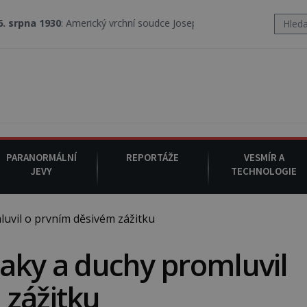
: Americký vrchní soudce Joseph F. Crater se 6. srpna 1930 navečeří ve
PARANORMÁLNÍ
REPORTÁŽE
VESMÍR A
JEVY
TECHNOLOGIE
uvil o prvním děsivém zážitku
aky a duchy promluvil
 zážitku