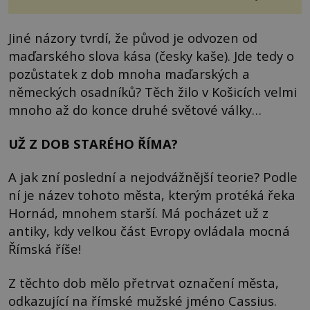
Jiné názory tvrdí, že původ je odvozen od
maďarského slova kása (česky kaše). Jde tedy o
pozůstatek z dob mnoha maďarských a
německých osadníků? Těch žilo v Košicích velmi
mnoho až do konce druhé světové války…
UŽ Z DOB STARÉHO ŘÍMA?
A jak zní poslední a nejodvážnější teorie? Podle
ní je název tohoto města, kterým protéká řeka
Hornád, mnohem starší. Má pocházet už z
antiky, kdy velkou část Evropy ovládala mocná
Římská říše!
Z těchto dob mělo přetrvat označení města,
odkazující na římské mužské jméno Cassius.