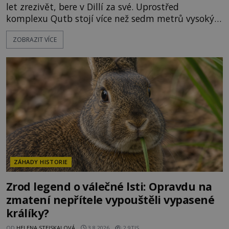
let zrezivět, bere v Dillí za své. Uprostřed
komplexu Qutb stojí více než sedm metrů vysoký
železný sloup, který už přibližně 1 600 let odolává
ZOBRAZIT VÍCE
počasí s jen nepatrnými stopami koroze. Jeho
mimořádná trvanlivost dlouho živí legendy o
ztracených technologiích či tajemných
materiálech. Moderní metalurgie však ukazuje, že
skutečné vysvětlení je ješt
ZÁHADY HISTORIE
Zrod legend o válečné lsti: Opravdu na
zmatení nepřítele vypouštěli vypasené
králíky?
OD
HELENA STEJSKALOVÁ
3.8.2026
2.9TIS