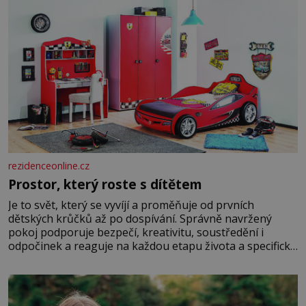
rezidenceonline.cz
Prostor, který roste s dítětem
Je to svět, který se vyvíjí a proměňuje od prvních
dětských krůčků až po dospívání. Správně navržený
pokoj podporuje bezpečí, kreativitu, soustředění i
odpočinek a reaguje na každou etapu života a specifické
potřeby dítěte. Pro nejmenší je klíčová jednoduchost,
měkkost a bezpečí, proto by pokoj miminka měl působit
především klidně a útulně. Předškolní věk je