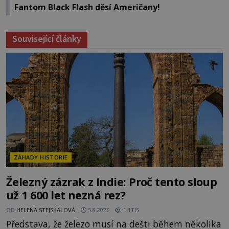
Fantom Black Flash děsí Američany!
Související články
ZÁHADY HISTORIE
Železný zázrak z Indie: Proč tento sloup
už 1 600 let nezná rez?
OD
HELENA STEJSKALOVÁ
5.8.2026
1.1TIS
Představa, že železo musí na dešti během několika