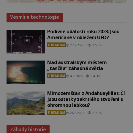
Vesmír a technologie
Podivné události roku 2023: Jsou
Američané v obležení UFO?
PREMIUM
27.7.2026
3.5TIS
Nad australským městem
„tančila“ záhadná světla
PREMIUM
4.7.2026
3.4TIS
Mimozemšťan z Andahuaylillas: Čí
jsou ostatky zakrslého stvoření s
ohromnou lebkou?
PREMIUM
26.6.2026
2.9TIS
Záhady historie