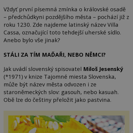
Vždyť první písemná zmínka o královské osadě
– předchůdkyni pozdějšího města – pochází již z
roku 1230. Zde najdeme latinský název Villa
Cassa, označující toto tehdejší uherské sídlo.
Anebo bylo vše jinak?
STÁLI ZA TÍM MAĎAŘI, NEBO NĚMCI?
Jak uvádí slovenský spisovatel
Miloš Jesenský
(*1971) v knize Tajomné miesta Slovenska,
může být název města odvozen i ze
staroněmeckých slov: gasouh, nebo kasuah.
Obě lze do češtiny přeložit jako pastvina.