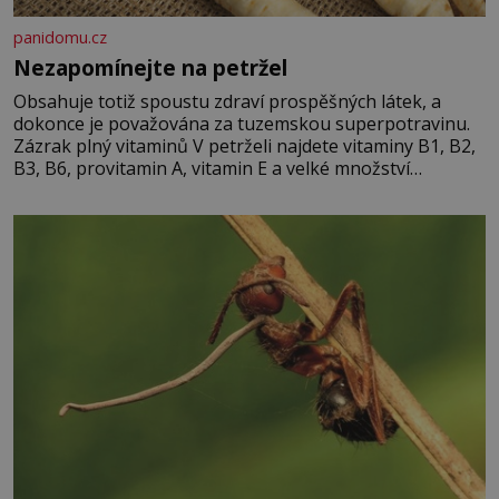
panidomu.cz
Nezapomínejte na petržel
Obsahuje totiž spoustu zdraví prospěšných látek, a
dokonce je považována za tuzemskou superpotravinu.
Zázrak plný vitaminů V petrželi najdete vitaminy B1, B2,
B3, B6, provitamin A, vitamin E a velké množství
vitamínu C (nejvíce ho má nať, dokonce třikrát více než
pomeranč, v kořeni je také, ale je ho desetkrát méně), a
kyselinu listovou. Ale