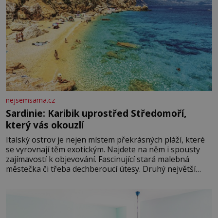
nejsemsama.cz
Sardinie: Karibik uprostřed Středomoří,
který vás okouzlí
Italský ostrov je nejen místem překrásných pláží, které
se vyrovnají těm exotickým. Najdete na něm i spousty
zajímavostí k objevování. Fascinující stará malebná
městečka či třeba dechberoucí útesy. Druhý největší
italský ostrov o velikosti přibližně jedné třetiny České
republiky vás ohromí nejen svými plážemi s bílým
pískem jako v Karibiku, ale i divokou krajinou, také
bohatou historií i luxusem.Zjistěte,