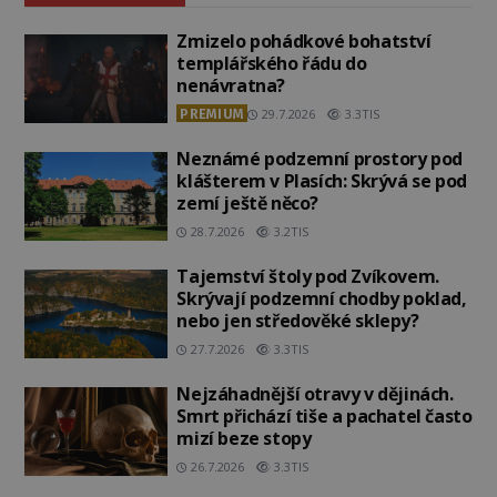
Zmizelo pohádkové bohatství
templářského řádu do
nenávratna?
PREMIUM
29.7.2026
3.3TIS
Neznámé podzemní prostory pod
klášterem v Plasích: Skrývá se pod
zemí ještě něco?
28.7.2026
3.2TIS
Tajemství štoly pod Zvíkovem.
Skrývají podzemní chodby poklad,
nebo jen středověké sklepy?
27.7.2026
3.3TIS
Nejzáhadnější otravy v dějinách.
Smrt přichází tiše a pachatel často
mizí beze stopy
26.7.2026
3.3TIS