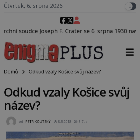
Čtvrtek, 6. srpna 2026
. Crater se 6. srpna 1930 navečeří ve své oblíbené re
Domů
Odkud vzaly Košice svůj název?
Odkud vzaly Košice svůj
název?
od
PETR KOUTSKÝ
8.5.2018
3.7tis