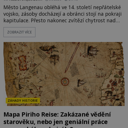
Město Langenau obléhá ve 14. století nepřátelské
vojsko, zásoby docházejí a obránci stojí na pokraji
kapitulace. Přesto nakonec zvítězí chytrost nad
hrubou silou. Podle staré německé legendy vypustí
ZOBRAZIT VÍCE
obyvatelé za hradby dobře živeného králíka, aby
nepřítele přesvědčili, že uvnitř města je jídla stále
dost. Čas pracuje pro obléhatele. Ve městě ubývají
zásoby a každý den znamená další porci strádá
ZÁHADY HISTORIE
Mapa Piriho Reise: Zakázané vědění
starověku, nebo jen geniální práce