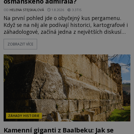
osmanského admirála?
OD
HELENA STEJSKALOVÁ
1.8.2026
3.3TIS
Na první pohled jde o obyčejný kus pergamenu.
Když se na něj ale podívají historici, kartografové i
záhadologové, začíná jedna z největších diskusí
moderní historie. Osmanský admirál Piri Reis roku
ZOBRAZIT VÍCE
1513 kreslí mapu světa, která překvapuje
přesností pobřeží Afriky a Jižní Ameriky. Někteří v
ní vidí důkaz ztracené civilizace nebo dokonce
znalost Antarktidy dávno před jejím objevením.
Jiní tvrdí,
ZÁHADY HISTORIE
Kamenní giganti z Baalbeku: Jak se