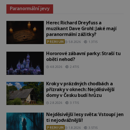
Paranormální jevy
Herec Richard Dreyfuss a
muzikant Dave Grohl: Jaké mají
paranormální zážitky?
PREMIUM
5.8.2026
1.3TIS
Hororové zábavní parky: Straší tu
oběti nehod?
4.8.2026
2.4TIS
Kroky v prázdných chodbách a
přízraky v oknech: Nejděsivější
domy v Česku budí hrůzu
2.8.2026
3.1TIS
Nejděsivější lesy světa: Vstoupí jen
ti nejodvážnější!
PREMIUM
1.8.2026
3.5TIS