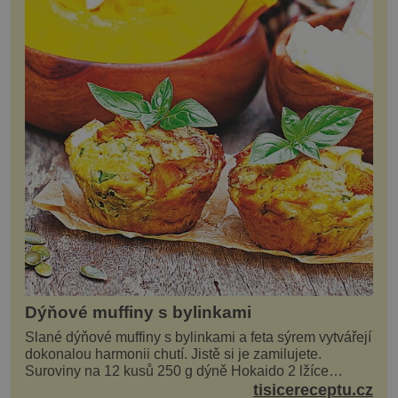
Dýňové muffiny s bylinkami
Slané dýňové muffiny s bylinkami a feta sýrem vytvářejí
dokonalou harmonii chutí. Jistě si je zamilujete.
Suroviny na 12 kusů 250 g dýně Hokaido 2 lžíce
olivového oleje sůl, pepř hrst nasekaných špen...
tisicereceptu.cz