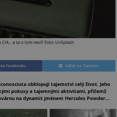
o CIA… a ta o tom neví? Foto: UnSplash
t na Facebooku
Sdílet na Twitteru
conosciuta obklopují tajemství celý život. Jeho
kými pokusy a tajemnými aktivitami, přičemž
jí továrnu na dynamit jménem Hercules Powder…