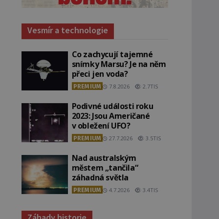
Vesmír a technologie
Co zachycují tajemné
snímky Marsu? Je na něm
přeci jen voda?
PREMIUM
7.8.2026
2.7TIS
Podivné události roku
2023: Jsou Američané
v obležení UFO?
PREMIUM
27.7.2026
3.5TIS
Nad australským
městem „tančila“
záhadná světla
PREMIUM
4.7.2026
3.4TIS
Záhady historie