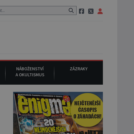
m Mansonem, při němž umírá i těhotná herečka Sharon Tate.
9. s
NÁBOŽENSTVÍ
ZÁZRAKY
A OKULTISMUS