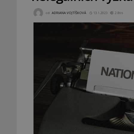
od
ADRIANA VOJTÍŠKOVÁ
13.1.2023
2.8tis