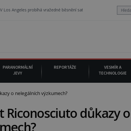
 probíhá vražedné běsnění satanistického gangu vedeného Charlese
PARANORMÁLNÍ
REPORTÁŽE
VESMÍR A
JEVY
TECHNOLOGIE
kazy o nelegálních výzkumech?
 Riconosciuto důkazy o
umech?