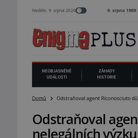
Neděle, 9. srpna 2026
9. srpna 1969
: V Los Angeles
NEOBJASNĚNÉ
ZÁHADY
UDÁLOSTI
HISTORIE
Domů
Odstraňoval agent Riconosciuto dů
Odstraňoval agent
nelegálních výzk