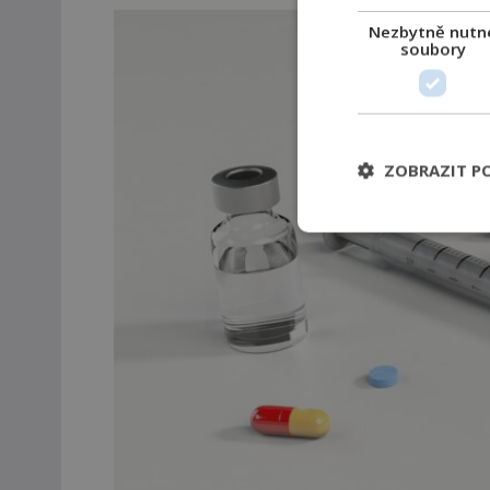
Nezbytně nutn
soubory
ZOBRAZIT P