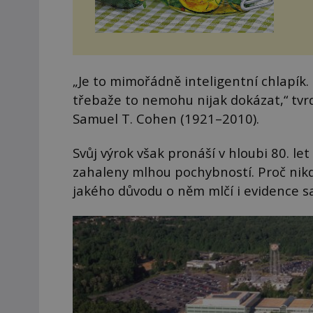
„Je to mimořádně inteligentní chlapík.
třebaže to nemohu nijak dokázat,“ tvr
Samuel T. Cohen (1921–2010).
Svůj výrok však pronáší v hloubi 80. let
zahaleny mlhou pochybností. Proč nikdo
jakého důvodu o něm mlčí i evidence 