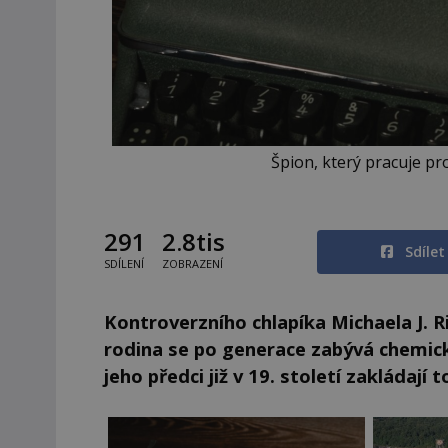
Špion, který pracuje pr
291
2.8tis
Sdíle
SDÍLENÍ
ZOBRAZENÍ
Kontroverzního chlapíka Michaela J. Ri
rodina se po generace zabývá chemic
jeho předci již v 19. století zakláda