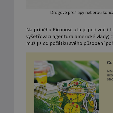
Drogové přešlapy neberou konce.
Na příběhu Riconosciuta je podivné i t
vyšetřovací agentura americké vlády) c
muž již od počátků svého působení poh
Cuk
Nal
nes
str