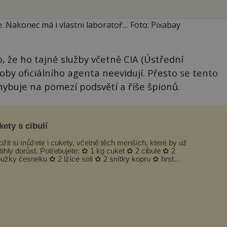
 Nakonec má i vlastní laboratoř… Foto: Pixabay
o, že ho tajné služby včetně CIA (Ústřední
oby oficiálního agenta neevidují. Přesto se tento
ybuje na pomezí podsvětí a říše špionů.
ety s cibulí
ožit si můžete i cukety, včetně těch menších, které by už
tihly dorůst. Potřebujete: ✿ 1 kg cuket ✿ 2 cibule ✿ 2
oužky česneku ✿ 2 lžíce soli ✿ 2 snítky kopru ✿ hrst
petrželky Nálev: ✿ 400 m...