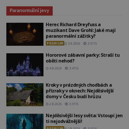
Paranormální jevy
Herec Richard Dreyfuss a
muzikant Dave Grohl: Jaké mají
paranormální zážitky?
PREMIUM
5.8.2026
2.9TIS
Hororové zábavní parky: Straší tu
oběti nehod?
4.8.2026
3.4TIS
Kroky v prázdných chodbách a
přízraky v oknech: Nejděsivější
domy v Česku budí hrůzu
2.8.2026
3.3TIS
Nejděsivější lesy světa: Vstoupí jen
ti nejodvážnější!
PREMIUM
1.8.2026
3.5TIS