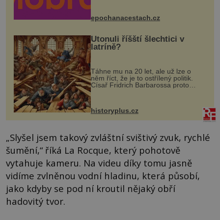
Husově náměstí. Návštěvníci se
mohou těšit na víno, burčák, pes...
epochanacestach.cz
Utonuli říšští šlechtici v
latríně?
Táhne mu na 20 let, ale už lze o
něm říct, že je to ostřílený politik.
Císař Fridrich Barbarossa proto
posílá svého syna a dědice Jindřicha
VI. do Erfurtu, aby se stal
prostředníkem při řešení sporu m...
historyplus.cz
„Slyšel jsem takový zvláštní svištivý zvuk, rychlé
šumění,“ říká La Rocque, který pohotově
vytahuje kameru. Na videu díky tomu jasně
vidíme zvlněnou vodní hladinu, která působí,
jako kdyby se pod ní kroutil nějaký obří
hadovitý tvor.