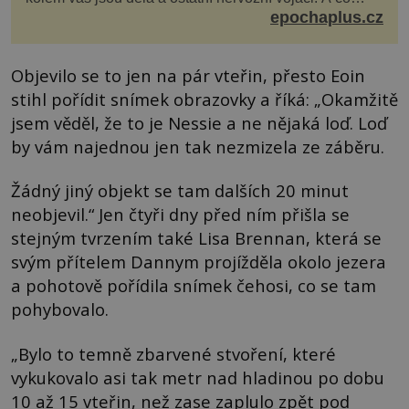
děláte vy? Hrajete si… s jojem! Zdá se v...
epochaplus.cz
Objevilo se to jen na pár vteřin, přesto Eoin
stihl pořídit snímek obrazovky a říká: „Okamžitě
jsem věděl, že to je Nessie a ne nějaká loď. Loď
by vám najednou jen tak nezmizela ze záběru.
Žádný jiný objekt se tam dalších 20 minut
neobjevil.“ Jen čtyři dny před ním přišla se
stejným tvrzením také Lisa Brennan, která se
svým přítelem Dannym projížděla okolo jezera
a pohotově pořídila snímek čehosi, co se tam
pohybovalo.
„Bylo to temně zbarvené stvoření, které
vykukovalo asi tak metr nad hladinou po dobu
10 až 15 vteřin, než zase zaplulo zpět pod