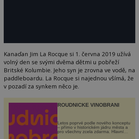
Kanaďan Jim La Rocque si 1. června 2019 užívá
volný den se svými dvěma dětmi u pobřeží
Britské Kolumbie. Jeho syn je zrovna ve vodě, na
paddleboardu. La Rocque si najednou všímá, že
v pozadí za synkem něco je.
ROUDNICKÉ VINOBRANÍ
Letos poprvé podle nového konceptu
– přímo v historickém jádru města a
pro všechny zcela zdarma. Hlavní
program se odehraje na Karlově a