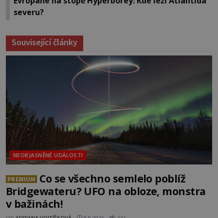
Evropané na stopě Hyperborey: Kde leží Atlantida
severu?
Související články
NEOBJASNĚNÉ UDÁLOSTI
Co se všechno semlelo poblíž
PREMIUM
Bridgewateru? UFO na obloze, monstra
v bažinách!
OD
ADRIANA VOJTÍŠKOVÁ
8.8.2026
131