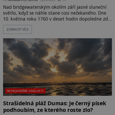
Nad bridgewaterským okolím září jasné sluneční
světlo, když se náhle stane cosi nečekaného. Dne
10. května roku 1760 v deset hodin dopoledne zde
dojde k vůbec prvnímu historicky doloženému
ZOBRAZIT VÍCE
přeletu UFO. Podle záznamů vyzařuje takové
světlo, že vypadá jako „koule hořícího ohně“. Jde
jen o nějaký optický klam, nebo se zde skutečně
právě vznáší mimozemská loď
NEOBJASNĚNÉ UDÁLOSTI
Strašidelná pláž Dumas: Je černý písek
podhoubím, ze kterého roste zlo?