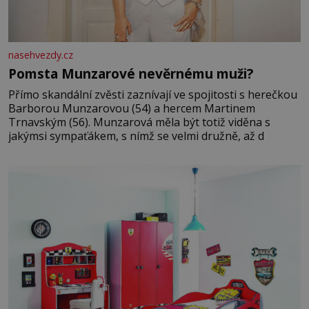
nasehvezdy.cz
Pomsta Munzarové nevěrnému muži?
Přímo skandální zvěsti zaznívají ve spojitosti s herečkou
Barborou Munzarovou (54) a hercem Martinem
Trnavským (56). Munzarová měla být totiž viděna s
jakýmsi sympaťákem, s nímž se velmi družně, až d