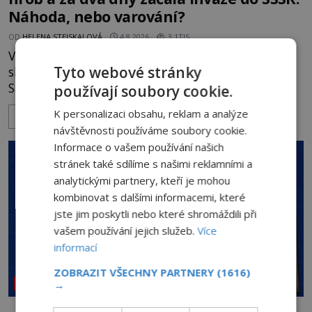
Náhoda, nebo varování?
OD
HELENA STEJSKALOVÁ
4.8.2026
3.1TIS
V červnu 1941 sovětští vědci otevírají hrobku
Tyto webové stránky
slavného dobyvatele Tamerlána v uzbeckém
Samarkandu. O dva dny později nacistické
používají soubory cookie.
Německo zahajuje operaci Barbarossa a napadá
K personalizaci obsahu, reklam a analýze
ZOBRAZIT VÍCE
Sovětský svaz. Shoda dat je natolik zarážející, že se
návštěvnosti používáme soubory cookie.
rodí jedna z nejslavnějších „kleteb“ 20. století. Je
Informace o vašem používání našich
na legendě něco pravdy, nebo jde jen o fascinující
stránek také sdílíme s našimi reklamními a
souhru okolností? Když antropolog Michail
analytickými partnery, kteří je mohou
Gerasimov (1907-1970) a
kombinovat s dalšími informacemi, které
jste jim poskytli nebo které shromáždili při
vašem používání jejich služeb.
Více
informací
ZOBRAZIT VŠECHNY PARTNERY
(1616)
NEOBJASNĚNÉ UDÁLOSTI
→