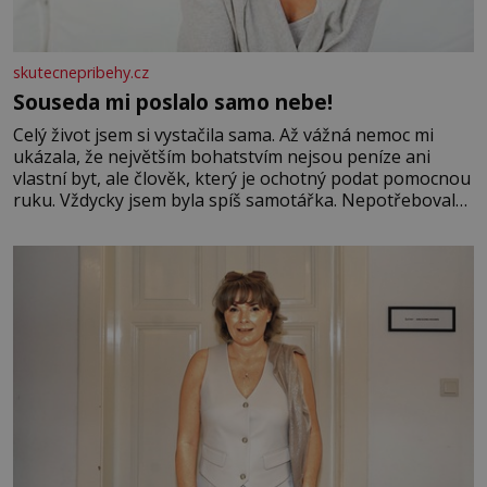
skutecnepribehy.cz
Souseda mi poslalo samo nebe!
Celý život jsem si vystačila sama. Až vážná nemoc mi
ukázala, že největším bohatstvím nejsou peníze ani
vlastní byt, ale člověk, který je ochotný podat pomocnou
ruku. Vždycky jsem byla spíš samotářka. Nepotřebovala
jsem kolem sebe partu kamarádek ani partnera. Stačily
mi knihy, práce a hlavně klid. Hned po studiích jsem
odešla z rodného města,