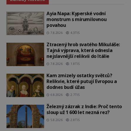
Ayia Napa: Kyperské vodní
monstrum s mírumilovnou
povahou
7.8.2026
4.3TIS
Ztracený hrob svatého Mikuláše:
Tajná výprava, která odnesla
nejslavnější relikvii do Itálie
7.8.2026
1.8TIS
Kam zmizely ostatky světců?
Relikvie, které putují Evropou a
dodnes budí úžas
6.8.2026
2.7TIS
Železný zázrak z Indie: Proč tento
sloup už 1 600 let nezná rez?
5.8.2026
2.8TIS