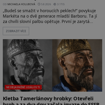
OD
MICHAELA HOLUBOVÁ
5.8.2026
3.1TIS
„Budeš se smažit v horoucích peklech!“ povykuje
Markéta na o dvě generace mladší Barboru. Ta jí
za chvíli slovní palbu opětuje. První je zarytá
katolička, druhá přesvědčená kališnice. A každá z
ZOBRAZIT VÍCE
nich se usídlí na jedné z věží slavného hradu
Trosky. Šlechtic Ota IV. z Bergova (1399–1452) patří
mezi vůdce protihusitského boje. Za manželku má
skutečně jistou
NEOBJASNĚNÉ UDÁLOSTI
Kletba Tamerlánovy hrobky: Otevřeli
hrob a za dva dny začala invaze do SSSR.