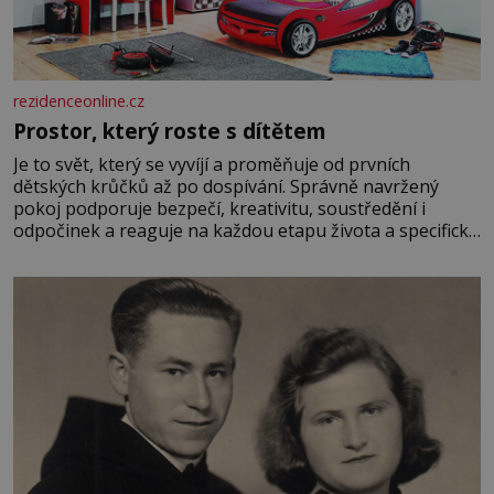
rezidenceonline.cz
Prostor, který roste s dítětem
Je to svět, který se vyvíjí a proměňuje od prvních
dětských krůčků až po dospívání. Správně navržený
pokoj podporuje bezpečí, kreativitu, soustředění i
odpočinek a reaguje na každou etapu života a specifické
potřeby dítěte. Pro nejmenší je klíčová jednoduchost,
měkkost a bezpečí, proto by pokoj miminka měl působit
především klidně a útulně. Předškolní věk je