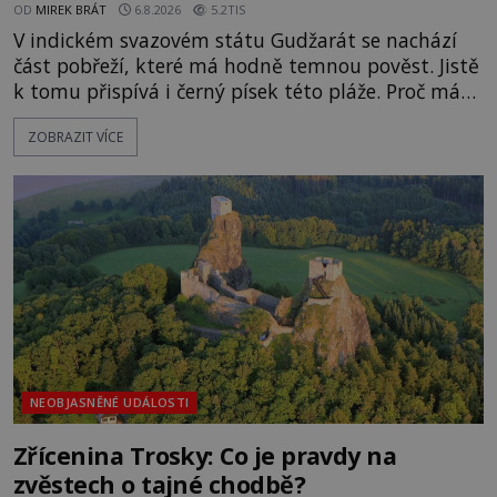
OD
MIREK BRÁT
6.8.2026
5.2TIS
V indickém svazovém státu Gudžarát se nachází
část pobřeží, které má hodně temnou pověst. Jistě
k tomu přispívá i černý písek této pláže. Proč má
pláž takové netypické zbarvení? Nakolik jsou
ZOBRAZIT VÍCE
pravdivé historky, že zde došlo k nevysvětlitelným
zmizením turistů? Ti, kteří se nebojí, nás mohou
následovat. Vstupujeme na pláž Dumas ve městě
Surat. Gu
NEOBJASNĚNÉ UDÁLOSTI
Zřícenina Trosky: Co je pravdy na
zvěstech o tajné chodbě?