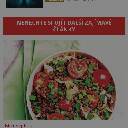
NENECHTE SI UJÍT DALŠÍ ZAJÍMAVÉ
ČLÁNKY
tisicereceptu.cz