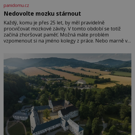
panidomu.cz
Nedovolte mozku stárnout
Každý, komu je přes 25 let, by měl pravidelně
procvičovat mozkové závity. V tomto období se totiž
začíná zhoršovat paměť. Možná máte problém
vzpomenout si na jméno kolegy z práce. Nebo marně v
paměti lovíte název knížky, kterou jste nedávno přečetli.
Je to opravdu tak, s věkem jako kdyby se paměť
rozhodla stávkovat. Cvičte