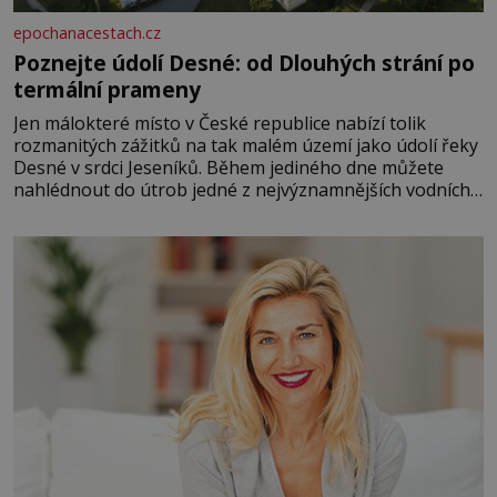
epochanacestach.cz
Poznejte údolí Desné: od Dlouhých strání po
termální prameny
Jen málokteré místo v České republice nabízí tolik
rozmanitých zážitků na tak malém území jako údolí řeky
Desné v srdci Jeseníků. Během jediného dne můžete
nahlédnout do útrob jedné z nejvýznamnějších vodních
elektráren v Evropě, vydat se na horské hřebeny, projet
se na koloběžce a den zakončit poznáváním památek ve
Velkých Losinách nebo v termálním