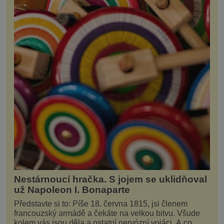
Nestárnoucí hračka. S jojem se uklidňoval
už Napoleon I. Bonaparte
Představte si to: Píše 18. června 1815, jsi členem
francouzský armádě a čekáte na velkou bitvu. Všude
kolem vás jsou děla a ostatní nervózní vojáci. A co