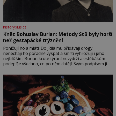
historyplus.cz
Kněz Bohuslav Burian: Metody StB byly horší
než gestapácké trýznění
Ponižují ho a mlátí. Do jídla mu přidávají drogy,
nenechají ho pořádně vyspat a smrtí vyhrožují i jeho
nejbližším. Burian kruté týrání nevydrží a estébákům
podepíše všechno, co po něm chtějí. Svým podpisem jim
potvrdí také to, že na něj během výslechů nikdo nevyvíjel
fyzický ani psychický nátlak. Syn brněnského řezníka
chce být knězem a