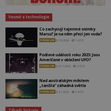
Vesmír a technologie
Co zachycují tajemné snímky
Marsu? Je na něm přeci jen voda?
PREMIUM
7.8.2026
1.6TIS
Podivné události roku 2023: Jsou
Američané v obležení UFO?
PREMIUM
27.7.2026
3.5TIS
Nad australským městem
„tančila“ záhadná světla
PREMIUM
4.7.2026
3.4TIS
Záhady historie