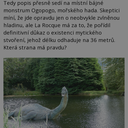
Tedy popis přesně sedí na místní bájné
monstrum Ogopogo, mořského hada. Skeptici
míní, že jde opravdu jen o neobvykle zvlněnou
hladinu, ale La Rocque má za to, že pořídil
definitivní důkaz o existenci mytického
stvoření, jehož délku odhaduje na 36 metrů.
Která strana má pravdu?