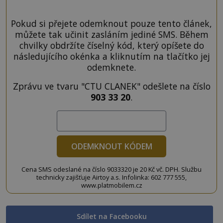
Pokud si přejete odemknout pouze tento článek,
můžete tak učinit zasláním jediné SMS. Během
chvilky obdržíte číselný kód, který opíšete do
následujícího okénka a kliknutím na tlačítko jej
odemknete.
Zprávu ve tvaru "CTU CLANEK" odešlete na číslo
903 33 20
.
ODEMKNOUT KÓDEM
Cena SMS odeslané na číslo 9033320 je 20 Kč vč. DPH. Službu
technicky zajišťuje Airtoy a.s. Infolinka: 602 777 555,
www.platmobilem.cz
Sdílet na Facebooku