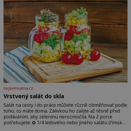
dobře zachovalá, přičítají odborníci zdejším klimatickým
podmínkám. Sucho, prosolené písky a extrémně
nejsemsama.cz
Vrstvený salát do skla
Salát na cesty i do práce můžete různě obměňovat podle
toho, co máte doma. Zálivkou ho zalijte až těsně před
podáváním, aby zeleninu nerozmočila. Na 2 porce
potřebujete: ✿ 1/4 ledového nebo jiného salátu (římský
salát, polníček…) ✿ 1 malá konzerva kukuřice ✿ ½