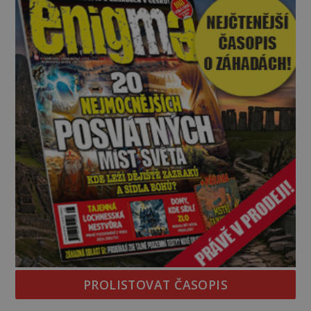
jednou z největších záhad středověké Anglie a ani
po téměř devíti stech letech není
PROLISTOVAT ČASOPIS