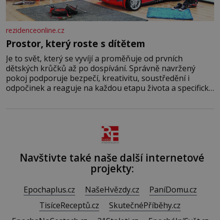
rezidenceonline.cz
Prostor, který roste s dítětem
Je to svět, který se vyvíjí a proměňuje od prvních
dětských krůčků až po dospívání. Správně navržený
pokoj podporuje bezpečí, kreativitu, soustředění i
odpočinek a reaguje na každou etapu života a specifické
potřeby dítěte. Pro nejmenší je klíčová jednoduchost,
měkkost a bezpečí, proto by pokoj miminka měl působit
především klidně a útulně. Předškolní věk je
Navštivte také naše další internetové
projekty:
Epochaplus.cz
NašeHvězdy.cz
PaníDomu.cz
TisíceReceptů.cz
SkutečnéPříběhy.cz