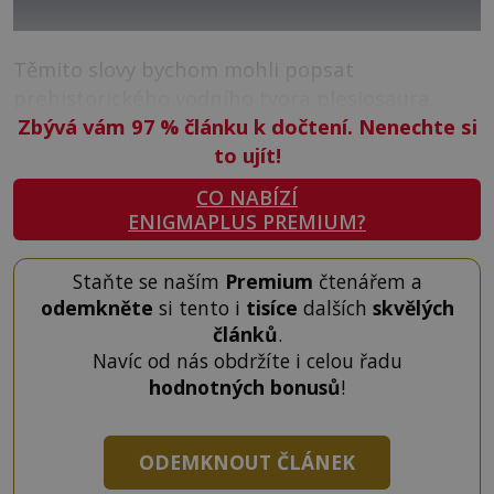
Těmito slovy bychom mohli popsat
prehistorického vodního tvora plesiosaura.
Zbývá vám 97
%
článku k dočtení. Nenechte si
to ujít!
CO NABÍZÍ
ENIGMAPLUS PREMIUM?
Staňte se naším
Premium
čtenářem a
odemkněte
si tento i
tisíce
dalších
skvělých
článků
.
Navíc od nás obdržíte i celou řadu
hodnotných bonusů
!
ODEMKNOUT ČLÁNEK