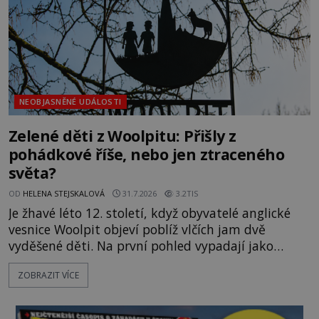
objevuje v roce
NEOBJASNĚNÉ UDÁLOSTI
Zelené děti z Woolpitu: Přišly z
pohádkové říše, nebo jen ztraceného
světa?
OD
HELENA STEJSKALOVÁ
31.7.2026
3.2TIS
Je žhavé léto 12. století, když obyvatelé anglické
vesnice Woolpit objeví poblíž vlčích jam dvě
vyděšené děti. Na první pohled vypadají jako
každé jiné, až na jednu děsivou výjimku. Jejich
ZOBRAZIT VÍCE
kůže má nazelenalý odstín, mluví
nesrozumitelnou řečí a odmítají jakékoli jídlo
kromě syrových bobů. Příběh se rychle stává