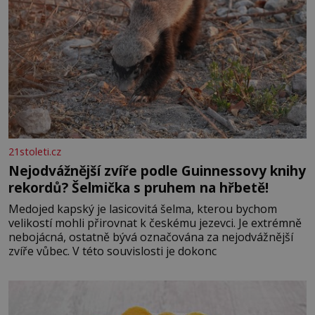
21stoleti.cz
Nejodvážnější zvíře podle Guinnessovy knihy
rekordů? Šelmička s pruhem na hřbetě!
Medojed kapský je lasicovitá šelma, kterou bychom
velikostí mohli přirovnat k českému jezevci. Je extrémně
nebojácná, ostatně bývá označována za nejodvážnější
zvíře vůbec. V této souvislosti je dokonc