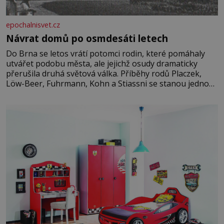
epochalnisvet.cz
Návrat domů po osmdesáti letech
Do Brna se letos vrátí potomci rodin, které pomáhaly
utvářet podobu města, ale jejichž osudy dramaticky
přerušila druhá světová válka. Příběhy rodů Placzek,
Löw-Beer, Fuhrmann, Kohn a Stiassni se stanou jednou
z hlavních dramaturgických linií festivalu židovské
kultury ŠTETL FEST 2026. Některé návraty nejsou
jednoduché. Místa, která si člověk pamatuje z rodinných
vyprávění, už dávno