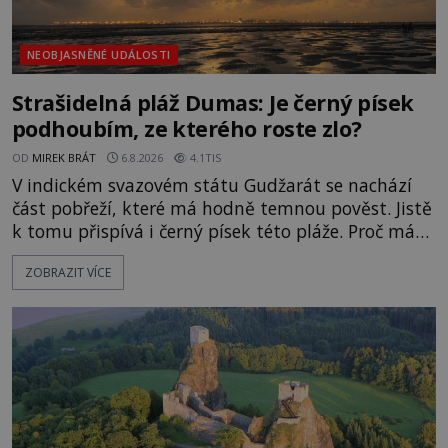
NEOBJASNĚNÉ UDÁLOSTI
Strašidelná pláž Dumas: Je černý písek
podhoubím, ze kterého roste zlo?
OD
MIREK BRÁT
6.8.2026
4.1TIS
V indickém svazovém státu Gudžarát se nachází
část pobřeží, které má hodně temnou pověst. Jistě
k tomu přispívá i černý písek této pláže. Proč má
pláž takové netypické zbarvení? Nakolik jsou
ZOBRAZIT VÍCE
pravdivé historky, že zde došlo k nevysvětlitelným
zmizením turistů? Ti, kteří se nebojí, nás mohou
následovat. Vstupujeme na pláž Dumas ve městě
Surat. Gu