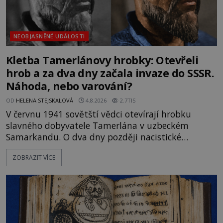
NEOBJASNĚNÉ UDÁLOSTI
Kletba Tamerlánovy hrobky: Otevřeli
hrob a za dva dny začala invaze do SSSR.
Náhoda, nebo varování?
OD
HELENA STEJSKALOVÁ
4.8.2026
2.7TIS
V červnu 1941 sovětští vědci otevírají hrobku
slavného dobyvatele Tamerlána v uzbeckém
Samarkandu. O dva dny později nacistické
Německo zahajuje operaci Barbarossa a napadá
ZOBRAZIT VÍCE
Sovětský svaz. Shoda dat je natolik zarážející, že se
rodí jedna z nejslavnějších „kleteb“ 20. století. Je
na legendě něco pravdy, nebo jde jen o fascinující
souhru okolností? Když antropolog Michail
Gerasimov (1907-1970) a