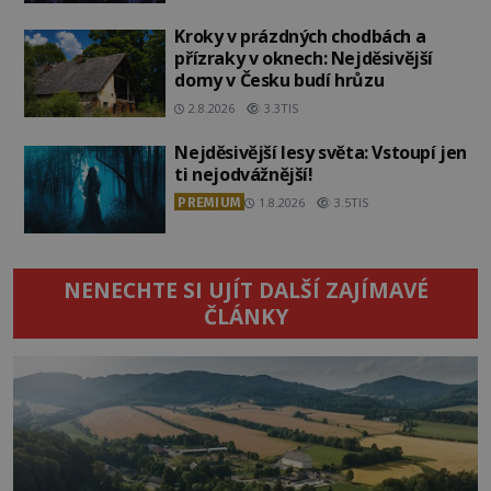
Kroky v prázdných chodbách a
přízraky v oknech: Nejděsivější
domy v Česku budí hrůzu
2.8.2026
3.3TIS
Nejděsivější lesy světa: Vstoupí jen
ti nejodvážnější!
PREMIUM
1.8.2026
3.5TIS
NENECHTE SI UJÍT DALŠÍ ZAJÍMAVÉ
ČLÁNKY