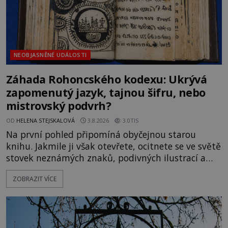
NEOBJASNĚNÉ UDÁLOSTI
Záhada Rohoncského kodexu: Ukrývá
zapomenutý jazyk, tajnou šifru, nebo
mistrovský podvrh?
OD
HELENA STEJSKALOVÁ
3.8.2026
3.0TIS
Na první pohled připomíná obyčejnou starou
knihu. Jakmile ji však otevřete, ocitnete se ve světě
stovek neznámých znaků, podivných ilustrací a
textu, který už téměř dvě století vzdoruje všem
ZOBRAZIT VÍCE
pokusům o rozluštění. Rohoncský kodex patří mezi
největší záhady evropských dějin a dodnes nikdo s
jistotou neví, kdo jej napsal, kdy vznikl ani co
vlastně vypráví. Rohoncský kodex se poprvé