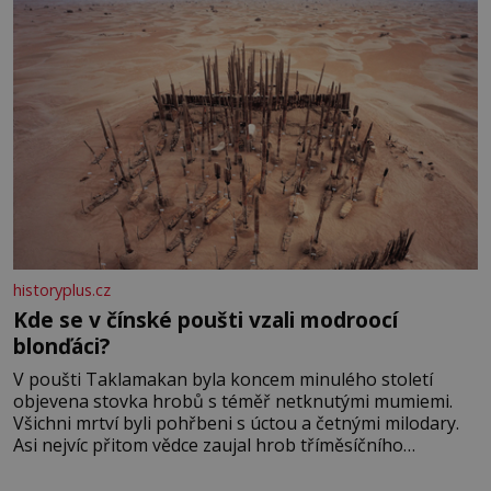
historyplus.cz
Kde se v čínské poušti vzali modroocí
blonďáci?
V poušti Taklamakan byla koncem minulého století
objevena stovka hrobů s téměř netknutými mumiemi.
Všichni mrtví byli pohřbeni s úctou a četnými milodary.
Asi nejvíc přitom vědce zaujal hrob tříměsíčního
chlapečka s modrou filcovou čapkou, z níž se draly
blonďaté vlásky. Fakt, že jsou těla dávných lidí nesmírně