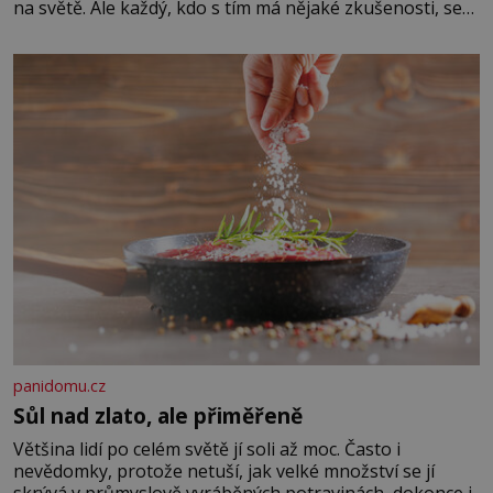
na světě. Ale každý, kdo s tím má nějaké zkušenosti, se
zapřísahá, že pokud odpustíte, znatelně se vám uleví.
Když se ke mně doneslo, že si manžel pořídil milenku,
panidomu.cz
Sůl nad zlato, ale přiměřeně
Většina lidí po celém světě jí soli až moc. Často i
nevědomky, protože netuší, jak velké množství se jí
skrývá v průmyslově vyráběných potravinách, dokonce i