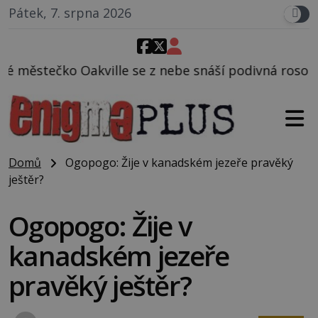
Pátek, 7. srpna 2026
e z nebe snáší podivná rosolovitá látka neznámého 
Domů
Ogopogo: Žije v kanadském jezeře pravěký
ještěr?
Ogopogo: Žije v
kanadském jezeře
pravěký ještěr?