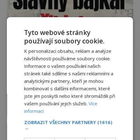
Tyto webové stránky
používají soubory cookie.
K personalizaci obsahu, reklam a analýze
návštěvnosti používáme soubory cookie.
Informace o vašem používání našich
stránek také sdílíme s našimi reklamními a
Vesmír a technologie
analytickými partnery, kteří je mohou
kombinovat s dalšími informacemi, které
Podivné události roku 2023: Jsou
jste jim poskytli nebo které shromáždili při
Američané v obležení UFO?
vašem používání jejich služeb.
Více
PREMIUM
27.7.2026
3.5TIS
informací
ZOBRAZIT VŠECHNY PARTNERY
(1616)
Nad australským městem
→
„tančila“ záhadná světla