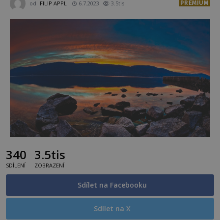
PREMIUM
od
FILIP APPL
6.7.2023
3.5tis
340
3.5tis
SDÍLENÍ
ZOBRAZENÍ
Sdílet na Facebooku
Sdílet na X