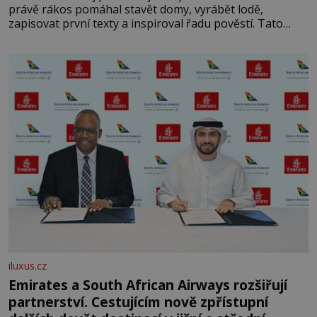
právě rákos pomáhal stavět domy, vyrábět lodě,
zapisovat první texty a inspiroval řadu pověstí. Tato
skromná, ale užitečná rostlina provází člověka už tisíce
let. Většina lidí vnímá rákos jen jako obyčejnou kulisu
letního koupání. Stačí se však podívat
iluxus.cz
Emirates a South African Airways rozšiřují
partnerství. Cestujícím nově zpřístupní