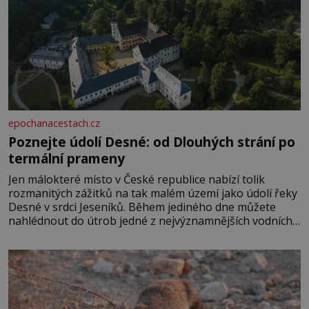
epochanacestach.cz
Poznejte údolí Desné: od Dlouhých strání po
termální prameny
Jen málokteré místo v České republice nabízí tolik
rozmanitých zážitků na tak malém území jako údolí řeky
Desné v srdci Jeseníků. Během jediného dne můžete
nahlédnout do útrob jedné z nejvýznamnějších vodních
elektráren v Evropě, vydat se na horské hřebeny, projet
se na koloběžce a den zakončit poznáváním památek ve
Velkých Losinách nebo v termálním