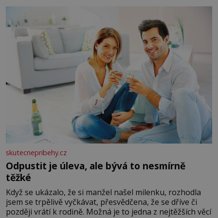
okurky ✿ 2 rajčata Zálivka: ✿ 4 lžíce olivového oleje ✿ 1
lžíci citronové šťávy ✿ ½ stroužku
skutecnepribehy.cz
Odpustit je úleva, ale bývá to nesmírně
těžké
Když se ukázalo, že si manžel našel milenku, rozhodla
jsem se trpělivě vyčkávat, přesvědčena, že se dříve či
později vrátí k rodině. Možná je to jedna z nejtěžších věcí