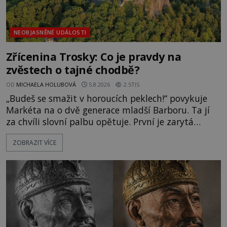
NEOBJASNĚNÉ UDÁLOSTI
Zřícenina Trosky: Co je pravdy na
zvěstech o tajné chodbě?
OD
MICHAELA HOLUBOVÁ
5.8.2026
2.5TIS
„Budeš se smažit v horoucích peklech!“ povykuje
Markéta na o dvě generace mladší Barboru. Ta jí
za chvíli slovní palbu opětuje. První je zarytá
katolička, druhá přesvědčená kališnice. A každá z
ZOBRAZIT VÍCE
nich se usídlí na jedné z věží slavného hradu
Trosky. Šlechtic Ota IV. z Bergova (1399–1452) patří
mezi vůdce protihusitského boje. Za manželku má
skutečně jistou