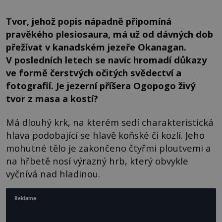
Tvor, jehož popis nápadně připomíná
pravěkého plesiosaura, má už od dávných dob
přežívat v kanadském jezeře Okanagan.
V posledních letech se navíc hromadí důkazy
ve formě čerstvých očitých svědectví a
fotografií. Je jezerní příšera Ogopogo živý
tvor z masa a kostí?
Má dlouhý krk, na kterém sedí charakteristická
hlava podobající se hlavě koňské či kozlí. Jeho
mohutné tělo je zakončeno čtyřmi ploutvemi a
na hřbetě nosí výrazný hrb, který obvykle
vyčnívá nad hladinou.
Reklama