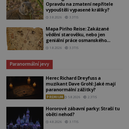
Opravdu na zmatení nepřítele
vypouštěli vypasené králíky?
3.8.2026
3.3TIS
Mapa Piriho Reise: Zakázané
vědění starověku, nebo jen
geniální práce osmanského
admirála?
1.8.2026
3.3TIS
Paranormální jevy
Herec Richard Dreyfuss a
muzikant Dave Grohl: Jaké mají
paranormální zážitky?
PREMIUM
5.8.2026
2.3TIS
Hororové zábavní parky: Straší tu
oběti nehod?
4.8.2026
3.1TIS