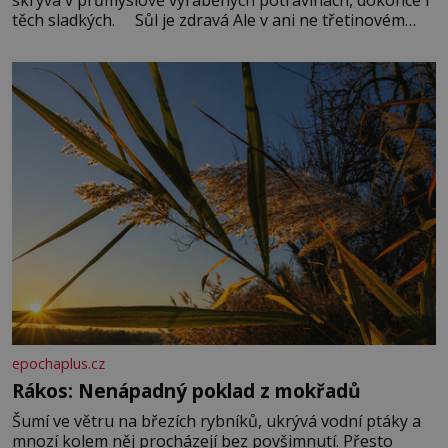
těch sladkých. Sůl je zdravá Ale v ani ne třetinovém
množství, než je pro většinu populace běžné. Její
základní složky– sodík a chlór – jsou zásadní pro
správné hospodaření
epochaplus.cz
Rákos: Nenápadný poklad z mokřadů
Šumí ve větru na březích rybníků, ukrývá vodní ptáky a
mnozí kolem něj procházejí bez povšimnutí. Přesto