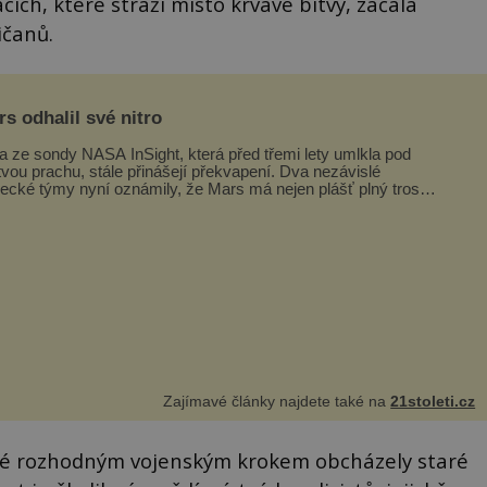
acích, které stráží místo krvavé bitvy, začala
ičanů.
s odhalil své nitro
a ze sondy NASA InSight, která před třemi lety umlkla pod
tvou prachu, stále přinášejí překvapení. Dva nezávislé
ecké týmy nyní oznámily, že Mars má nejen plášť plný trosek
ávných impaktů,...
Zajímavé články najdete také na
21stoleti.cz
teré rozhodným vojenským krokem obcházely staré