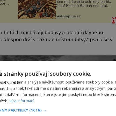
něm říct, že je to ostřílený politik.
zcela
Císař Fridrich Barbarossa proto
posílá svého syna a dědice
ově
Jindřicha VI. do Erfurtu, aby se
ohou
historyplus.cz
stal prostředníkem při řešení
sporu m...
ch botách obcházejí budovy a hledají dávného
o alespoň drží stráž nad místem bitvy,“ psalo se v
 stránky používají soubory cookie.
bsahu, reklam a analýze návštěvnosti používáme soubory cookie. 
šich stránek také sdílíme s našimi reklamními a analytickými partn
s dalšími informacemi, které jste jim poskytli nebo které shromá
lužeb.
Více informací
CHNY PARTNERY
(1616) →