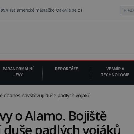
erické městečko Oakville se z nebe snáší podivná rosolovitá látk
PARANORMÁLNÍ
REPORTÁŽE
VESMÍR A
JEVY
TECHNOLOGIE
ě dodnes navštěvují duše padlých vojáků
vy o Alamo. Bojiště
 duše padlých vojáků