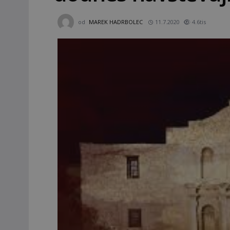
od
MAREK HADRBOLEC
11.7.2020
4.6tis