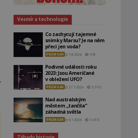
Vesmír a technologie
Co zachycují tajemné
snímky Marsu? Je na něm
přeci jen voda?
PREMIUM
7.8.2026
978
Podivné události roku
2023: Jsou Američané
v obležení UFO?
v
PREMIUM
27.7.2026
3.5TIS
Nad australským
městem „tančila“
záhadná světla
PREMIUM
4.7.2026
3.4TIS
Záhady historie