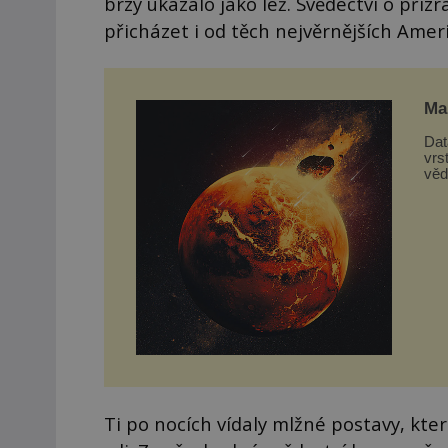
brzy ukázalo jako lež. Svědectví o přízr
přicházet i od těch nejvěrnějších Amer
Mar
Dat
vrs
věd
z d
Ti po nocích vídaly mlžné postavy, k