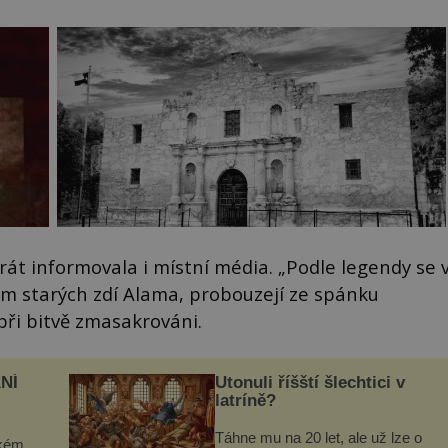
krát informovala i místní média. „Podle legendy se 
lem starých zdí Alama, probouzejí ze spánku
při bitvě zmasakrováni.
NÍ
Utonuli říšští šlechtici v
latríně?
Táhne mu na 20 let, ale už lze o
ckém