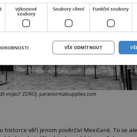
é
Výkonové
Soubory cílení
Funkční soubory
soubory
ODROBNOSTI
VŠE ODMÍTNOUT
VŠ
lí vojáci? ZDROJ: paranormalsupplies.com
to historce věří jenom pověrčiví Mexičané. To se al