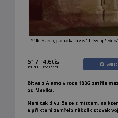
Sídlo Alamo, památka krvavé bitvy opředen
617
4.6tis
Sdíle
SDÍLENÍ
ZOBRAZENÍ
Bitva o Alamo v roce 1836 patřila mez
od Mexika.
Není tak divu, že se s místem, na kter
a při které zemřelo několik stovek vo