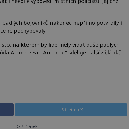
t i několik výpovědí místních policistů, jejichž
h padlých bojovníků nakonec nepřímo potvrdily i
íceně pochybovaly.
sto, na kterém by lidé měly vídat duše padlých
ůda Alama v San Antoniu,“ sděluje další z článků.
Sdílet na X
Další článek