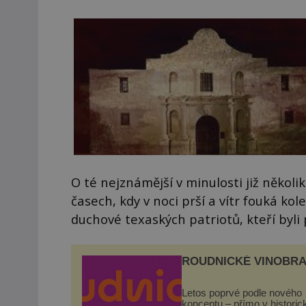
O té nejznámější v minulosti již několi
časech, kdy v noci prší a vítr fouká ko
duchové texaských patriotů, kteří byli 
ROUDNICKÉ VINOBRA
Letos poprvé podle nového
konceptu – přímo v histori