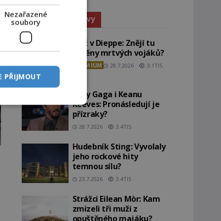
Nezařazené
Paranormální jevy
soubory
Pláž v Dieppe: Znějí tu
ozvěny mrtvých vojáků?
PREMIUM
28.7.2026
3.1TIS
E PŘIJMOUT
Lady Gaga i Keanu
Reeves: Pronásledují je
přízraky?
28.7.2026
3.4TIS
Hudebník Sting: Vyvolaly
jeho rockové hity
temnou sílu?
23.7.2026
3.4TIS
Strážci Eilean Mòr: Kam
e
zmizeli tři muži z
opuštěného majáku?