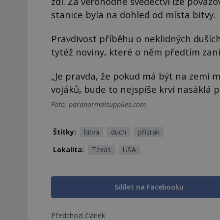
zdi. Za věrohodné svědectví lze považova
stanice byla na dohled od místa bitvy.
Pravdivost příběhu o neklidných dušíc
tytéž noviny, které o něm předtím zan
„Je pravda, že pokud má být na zemi mí
vojáků, bude to nejspíše krví nasáklá p
Foto: paranormalsupplies.com
Štítky:
bitva
duch
přízrak
Lokalita:
Texas
USA
Sdílet na Facebooku
Předchozí článek