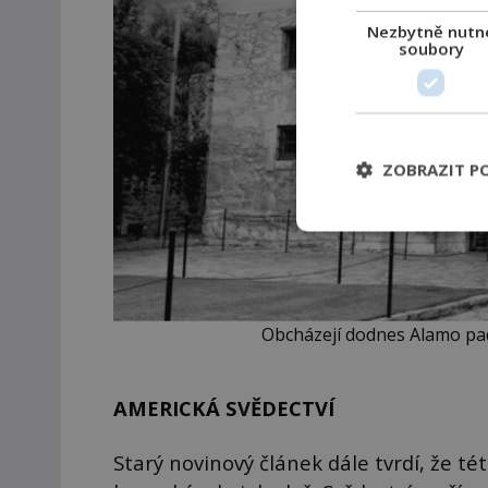
Nezbytně nutn
soubory
ZOBRAZIT P
Obcházejí dodnes Alamo pad
AMERICKÁ SVĚDECTVÍ
Starý novinový článek dále tvrdí, že té