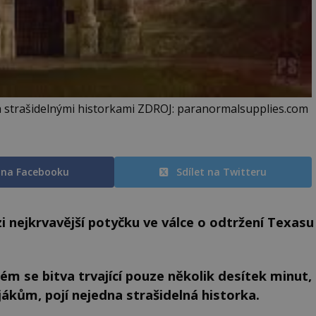
á strašidelnými historkami ZDROJ: paranormalsupplies.com
t na Facebooku
Sdílet na Twitteru
i nejkrvavější potyčku ve válce o odtržení Texasu
ém se bitva trvající pouze několik desítek minut,
jákům, pojí nejedna strašidelná historka.