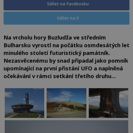
Sdílet na Facebooku
Sdílet na X
Na vrcholu hory Buzludža ve středním
Bulharsku vyrostl na počátku osmdesátých let
minulého století futuristický památník.
Nezasvěcenému by snad připadal jako pomník
upomínající na první přistání UFO a naplněná
očekávání v rámci setkání třetího druhu…