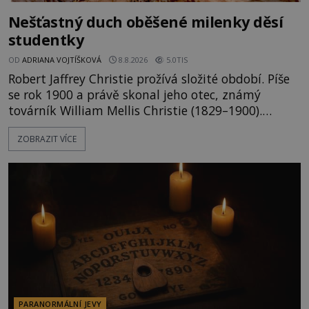
Nešťastný duch oběšené milenky děsí
studentky
OD
ADRIANA VOJTÍŠKOVÁ
8.8.2026
5.0TIS
Robert Jaffrey Christie prožívá složité období. Píše
se rok 1900 a právě skonal jeho otec, známý
továrník William Mellis Christie (1829–1900).
Smutná událost je ale doprovázena ohromným
ZOBRAZIT VÍCE
dědictvím... Robertu připadne rodinné sídlo v
Torontu. Takový majetek skýtá řadu výhod, avšak
ta, na niž přijde Robert, by jen tak někoho
nenapadla. N
PARANORMÁLNÍ JEVY