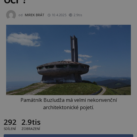
od
MIREK BRÁT
10.4.2025
2.9tis
Památník Buzludža má velmi nekonvenční
architektonické pojetí.
292
2.9tis
SDÍLENÍ
ZOBRAZENÍ