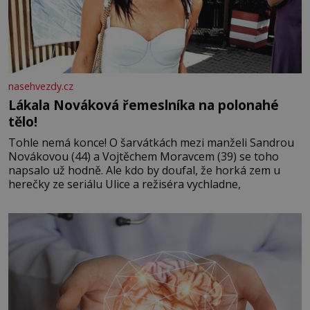
nasehvezdy.cz
Lákala Nováková řemeslníka na polonahé
tělo!
Tohle nemá konce! O šarvátkách mezi manželi Sandrou
Novákovou (44) a Vojtěchem Moravcem (39) se toho
napsalo už hodně. Ale kdo by doufal, že horká zem u
herečky ze seriálu Ulice a režiséra vychladne,