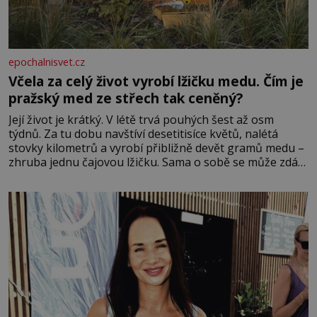
epochalnisvet.cz
Včela za celý život vyrobí lžičku medu. Čím je
pražský med ze střech tak ceněný?
Její život je krátký. V létě trvá pouhých šest až osm
týdnů. Za tu dobu navštíví desetitisíce květů, nalétá
stovky kilometrů a vyrobí přibližně devět gramů medu –
zhruba jednu čajovou lžičku. Sama o sobě se může zdát
bezvýznamná. Teprve když se spojí s dalšími desítkami
tisíc příslušnic svého včelstva, vznikne jeden z
nejdokonalejších organismů