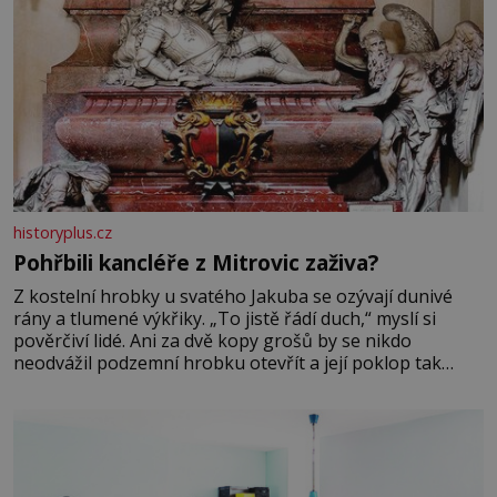
historyplus.cz
Pohřbili kancléře z Mitrovic zaživa?
Z kostelní hrobky u svatého Jakuba se ozývají dunivé
rány a tlumené výkřiky. „To jistě řádí duch,“ myslí si
pověrčiví lidé. Ani za dvě kopy grošů by se nikdo
neodvážil podzemní hrobku otevřít a její poklop tak
raději jen skrápí svěcenou vodou. Za několik dní divné
burácení skutečně ustane. Když o mnoho let později
hrobku