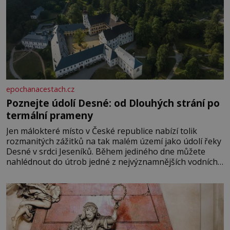
epochanacestach.cz
Poznejte údolí Desné: od Dlouhých strání po
termální prameny
Jen málokteré místo v České republice nabízí tolik
rozmanitých zážitků na tak malém území jako údolí řeky
Desné v srdci Jeseníků. Během jediného dne můžete
nahlédnout do útrob jedné z nejvýznamnějších vodních
elektráren v Evropě, vydat se na horské hřebeny, projet
se na koloběžce a den zakončit poznáváním památek ve
Velkých Losinách nebo v termálním