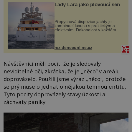
Lady Lara jako plovoucí sen
Přepychová dispozice jachty je
kombinací luxusu s praktickým a
efektivním. Dokonalost v každém
detailu představuje značka Fendi
Casa, kterou byly vybaveny její
paluby. Monacký přístav nabízí
každoročn...
rezidenceonline.cz
Návštěvníci měli pocit, že je sledovaly
neviditelné oči, zkrátka, že je „něco“ v areálu
doprovázelo. Použili jsme výraz „něco“, protože
se prý muselo jednat o nějakou temnou entitu.
Tyto pocity doprovázely stavy úzkosti a
záchvaty paniky.