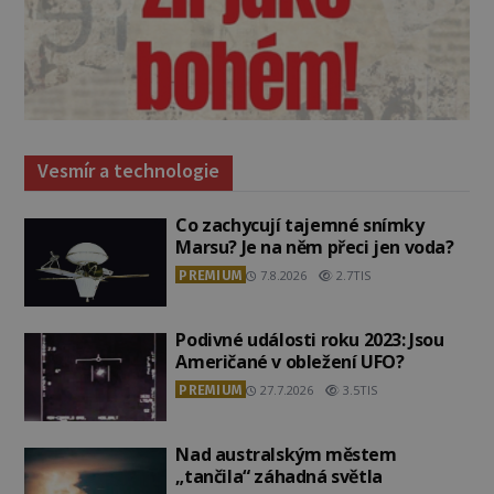
Vesmír a technologie
Co zachycují tajemné snímky
Marsu? Je na něm přeci jen voda?
PREMIUM
7.8.2026
2.7TIS
Podivné události roku 2023: Jsou
Američané v obležení UFO?
PREMIUM
27.7.2026
3.5TIS
Nad australským městem
„tančila“ záhadná světla