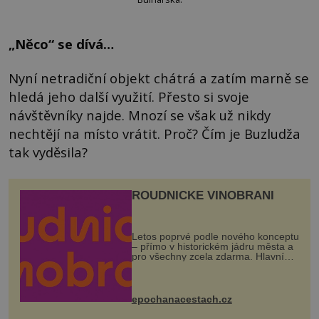
„Něco“ se dívá…
Nyní netradiční objekt chátrá a zatím marně se
hledá jeho další využití. Přesto si svoje
návštěvníky najde. Mnozí se však už nikdy
nechtějí na místo vrátit. Proč? Čím je Buzludža
tak vyděsila?
ROUDNICKÉ VINOBRANÍ
Letos poprvé podle nového konceptu
– přímo v historickém jádru města a
pro všechny zcela zdarma. Hlavní
program se odehraje na Karlově a
Husově náměstí. Návštěvníci se
mohou těšit na víno, burčák, pes...
epochanacestach.cz