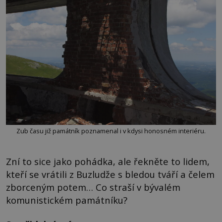
Zub času již památník poznamenal i v kdysi honosném interiéru.
Zní to sice jako pohádka, ale řekněte to lidem,
kteří se vrátili z Buzludže s bledou tváří a čelem
zborceným potem… Co straší v bývalém
komunistickém památníku?