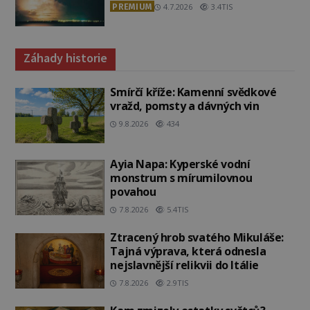
PREMIUM
4.7.2026
3.4TIS
Záhady historie
Smírčí kříže: Kamenní svědkové
vražd, pomsty a dávných vin
9.8.2026
434
Ayia Napa: Kyperské vodní
monstrum s mírumilovnou
povahou
7.8.2026
5.4TIS
Ztracený hrob svatého Mikuláše:
Tajná výprava, která odnesla
nejslavnější relikvii do Itálie
7.8.2026
2.9TIS