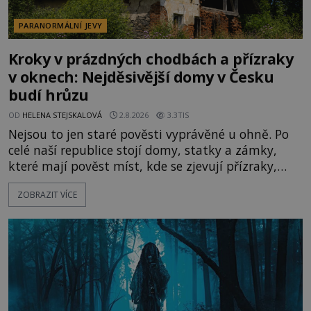
PARANORMÁLNÍ JEVY
Kroky v prázdných chodbách a přízraky
v oknech: Nejděsivější domy v Česku
budí hrůzu
OD
HELENA STEJSKALOVÁ
2.8.2026
3.3TIS
Nejsou to jen staré pověsti vyprávěné u ohně. Po
celé naší republice stojí domy, statky a zámky,
které mají pověst míst, kde se zjevují přízraky,
ozývají nevysvětlitelné zvuky nebo se dějí podivné
ZOBRAZIT VÍCE
jevy. Zatímco historici většinou hledají racionální
vysvětlení, záhadologové upozorňují, že některé
lokality vykazují nápadně podobná svědectví po
celé generace. A právě tato opakující se svědectví
ud