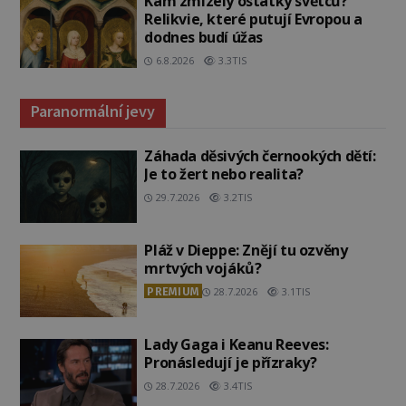
Kam zmizely ostatky světců?
Relikvie, které putují Evropou a
dodnes budí úžas
6.8.2026
3.3TIS
Paranormální jevy
Záhada děsivých černookých dětí:
Je to žert nebo realita?
29.7.2026
3.2TIS
Pláž v Dieppe: Znějí tu ozvěny
mrtvých vojáků?
PREMIUM
28.7.2026
3.1TIS
Lady Gaga i Keanu Reeves:
Pronásledují je přízraky?
28.7.2026
3.4TIS