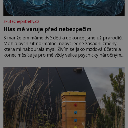
skutecnepribehy.cz
Hlas mě varuje před nebezpečím
S manželem máme dvě děti a dokonce jsme už prarodiči.
Mohla bych žít normálně, nebýt jedné zásadní změny,
která mi nabourala mysl. Živím se jako mzdová účetní a
konec měsíce je pro mě vždy velice psychicky náročným
obdobím. Od té chvíle, co máme vnoučata, mi dcera čím
dál častěji volá o pomoc, co se hlídání týče. Dalo by se