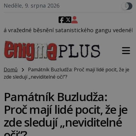
Neděle, 9. srpna 2026
satanistického gangu vedeného Charlesem Mansonem,
Domů
Památník Buzludža: Proč mají lidé pocit, že je
zde sledují „neviditelné oči“?
Památník Buzludža:
Proč mají lidé pocit, že je
zde sledují „neviditelné
oči“?