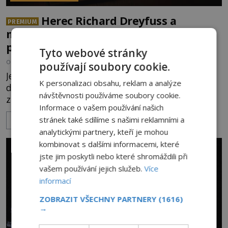
Herec Richard Dreyfuss a
PREMIUM
muzikant Dave Grohl: Jaké mají
paranormální zážitky?
Tyto webové stránky
OD
ANDREA ŠULCOVÁ
5.8.2026
3.2TIS
používají soubory cookie.
Je to jízda s větrem o závod. V roce 1982 americký
K personalizaci obsahu, reklam a analýze
drogově závislý herec Richard Dreyfuss (*1947)
návštěvnosti používáme soubory cookie.
ztratí poslední zbytky sebezáchovy a prohání se
Informace o vašem používání našich
po silnicích ve svém mercedesu jako utržený ze
stránek také sdílíme s našimi reklamními a
ZOBRAZIT VÍCE
řetězu. Vše vyvrcholí katastrofou, když to Dreyfuss
analytickými partnery, kteří je mohou
napálí v plné rychlosti do stromu! Policie ve vraku
kombinovat s dalšími informacemi, které
následně nalezne schovaný kokain. Tímto
jste jim poskytli nebo které shromáždili při
momentem se slavnému
vašem používání jejich služeb.
Více
informací
ZOBRAZIT VŠECHNY PARTNERY
(1616)
→