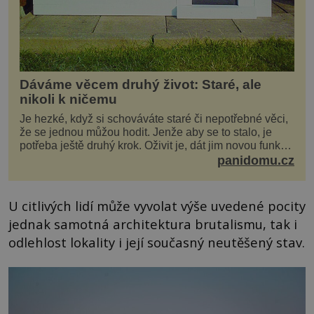
Dáváme věcem druhý život: Staré, ale
nikoli k ničemu
Je hezké, když si schováváte staré či nepotřebné věci,
že se jednou můžou hodit. Jenže aby se to stalo, je
potřeba ještě druhý krok. Oživit je, dát jim novou funkci
a obvykle jim také dopřát zkrášlova...
panidomu.cz
U citlivých lidí může vyvolat výše uvedené pocity
jednak samotná architektura brutalismu, tak i
odlehlost lokality i její současný neutěšený stav.