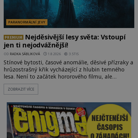
PARANORMÁLNÍ JEVY
Nejděsivější lesy světa: Vstoupí
PREMIUM
jen ti nejodvážnější!
OD
RADKA SÁBLIKOVÁ
1.8.2026
3.5TIS
Stínové bytosti, časové anomálie, děsivé přízraky a
hrůzostrašný křik vycházející z hlubin temného
lesa. Není to začátek hororového filmu, ale
události, které popisují návštěvníci lesů, které jsou
ZOBRAZIT VÍCE
označovány jako nejděsivější na světě. Lidé bydlící
v jejich blízkosti se jim i za bílého dne obloukem
vyhýbají! Už jste o těchto lesích slyšeli? A odvážili
byste se je navštívit? [gallery ids="17