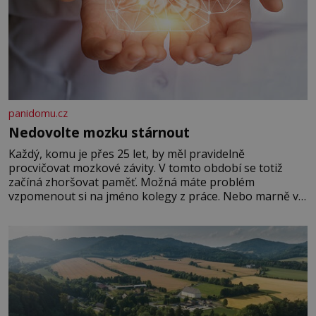
panidomu.cz
Nedovolte mozku stárnout
Každý, komu je přes 25 let, by měl pravidelně
procvičovat mozkové závity. V tomto období se totiž
začíná zhoršovat paměť. Možná máte problém
vzpomenout si na jméno kolegy z práce. Nebo marně v
paměti lovíte název knížky, kterou jste nedávno přečetli.
Je to opravdu tak, s věkem jako kdyby se paměť
rozhodla stávkovat. Cvičte