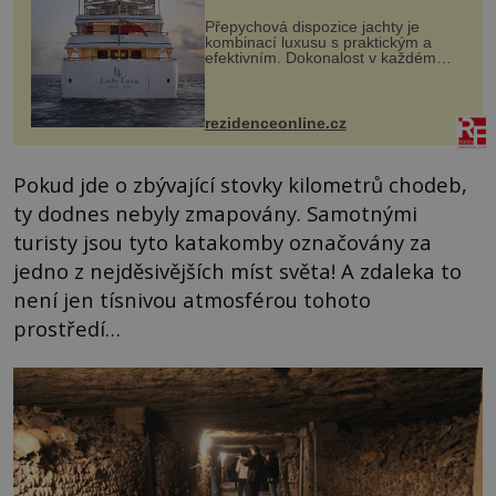
Přepychová dispozice jachty je
kombinací luxusu s praktickým a
efektivním. Dokonalost v každém
detailu představuje značka Fendi
Casa, kterou byly vybaveny její
paluby. Monacký přístav nabízí
každoročn...
rezidenceonline.cz
Pokud jde o zbývající stovky kilometrů chodeb,
ty dodnes nebyly zmapovány. Samotnými
turisty jsou tyto katakomby označovány za
jedno z nejděsivějších míst světa! A zdaleka to
není jen tísnivou atmosférou tohoto
prostředí…