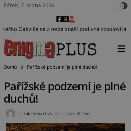
Pátek, 7. srpna 2026
ebe snáší podivná rosolovitá látka neznámého původ
Domů
Pařížské podzemí je plné duchů!
Pařížské podzemí je plné
duchů!
od
ANDREA ŠULCOVÁ
17.10.2025
2.9tis