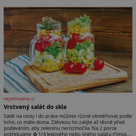
chlapečka s modrou filcovou čapkou, z níž se draly
blonďaté vlásky. Fakt, že jsou těla dávných lidí nesmírně
dobře zachovalá, přičítají odborníci zdejším klimatickým
podmínkám. Sucho, prosolené písky a extrémně
nejsemsama.cz
Vrstvený salát do skla
Salát na cesty i do práce můžete různě obměňovat podle
toho, co máte doma. Zálivkou ho zalijte až těsně před
podáváním, aby zeleninu nerozmočila. Na 2 porce
potřebujete: ✿ 1/4 ledového nebo jiného salátu (římský