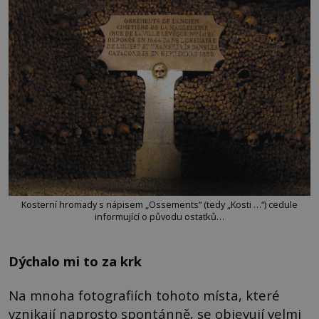
Kosterní hromady s nápisem „Ossements“ (tedy „Kosti …“) cedule
informující o původu ostatků…
Dýchalo mi to za krk
Na mnoha fotografiích tohoto místa, které
vznikají naprosto spontánně, se objevují velmi