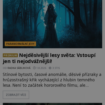
celé generace. A právě tato opakující se svědectví
ud
PARANORMÁLNÍ JEVY
Nejděsivější lesy světa: Vstoupí
PREMIUM
jen ti nejodvážnější!
OD
RADKA SÁBLIKOVÁ
1.8.2026
3.5TIS
Stínové bytosti, časové anomálie, děsivé přízraky a
hrůzostrašný křik vycházející z hlubin temného
lesa. Není to začátek hororového filmu, ale
události, které popisují návštěvníci lesů, které jsou
ZOBRAZIT VÍCE
označovány jako nejděsivější na světě. Lidé bydlící
v jejich blízkosti se jim i za bílého dne obloukem