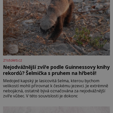
21stoleti.cz
Nejodvážnější zvíře podle Guinnessovy knihy
rekordů? Šelmička s pruhem na hřbetě!
Medojed kapský je lasicovitá šelma, kterou bychom
velikostí mohli přirovnat k českému jezevci. Je extrémně
nebojácná, ostatně bývá označována za nejodvážnější
zvíře vůbec. V této souvislosti je dokonc