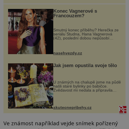
Konec Vagnerové s
Francouzem?
Smutný konec příběhu? Herečka ze
seriálu Studna, Hana Vagnerová
(42), poslední dobou nepůsobí
nejšťastněji. Ačkoli časy její anorexie
jsou už dávno pryč a opět se pyšnila
ženskými křivkami, najednou s...
nasehvezdy.cz
Jak jsem opustila svoje tělo
U známých na chalupě jsme na půdě
našli staré bylinky po babičce.
Zvědavost mi nedala a připravila
jsem si z nich lektvar… Zimní pobyt
na chalupě se pro mě vlastní vinou
změnil v děsivý zážitek, na kt...
skutecnepribehy.cz
Ve známost například vejde snímek pořízený