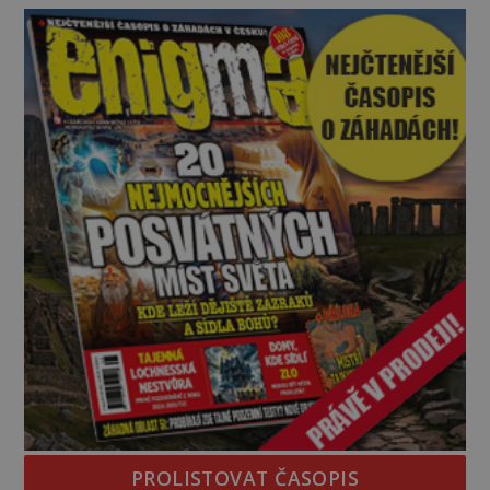
pouhých několik minut od tohoto parkoviště,“
zeptá se suverénně jeden z nich. P
PROLISTOVAT ČASOPIS