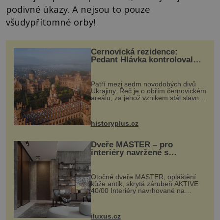
podivné úkazy. A nejsou to pouze
všudypřítomné orby!
Černovická rezidence:
Pedant Hlávka kontroloval
každou cihlu
Patří mezi sedm novodobých divů
Ukrajiny. Řeč je o obřím černovickém
areálu, za jehož vznikem stál slavný
český architekt Josef Hlávka. Ten si
na něm dal mimořádně záležet. Jeho
stavební plány by při ...
historyplus.cz
Dveře MASTER – pro
interiéry navržené s
rozumem i vášní!
Otočné dveře MASTER, opláštění
kůže antik, skrytá zárubeň AKTIVE
40/00 Interiéry navrhované na
zakázku často vyžadují atypické
rozměry nejen nábytku, ale i
otvorových prvků. Technické zázemí
iluxus.cz
dnes umož...