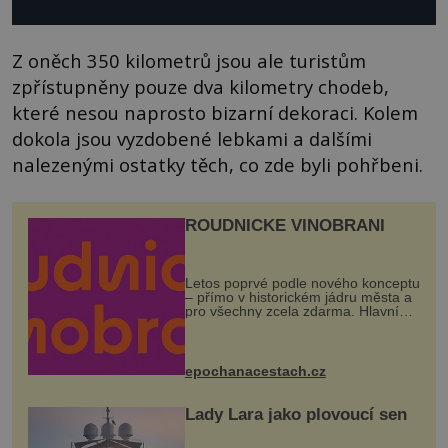
Z oněch 350 kilometrů jsou ale turistům
zpřístupněny pouze dva kilometry chodeb,
které nesou naprosto bizarní dekoraci. Kolem
dokola jsou vyzdobené lebkami a dalšími
nalezenými ostatky těch, co zde byli pohřbeni.
ROUDNICKÉ VINOBRANÍ
Letos poprvé podle nového konceptu
– přímo v historickém jádru města a
pro všechny zcela zdarma. Hlavní
program se odehraje na Karlově a
Husově náměstí. Návštěvníci se
mohou těšit na víno, burčák, pes...
epochanacestach.cz
Lady Lara jako plovoucí sen