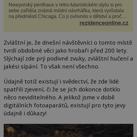
Newyorský penthaus v retro-futuristickém stylu si pro
sebe zařídila známá módní návrhářka, která vyrůstala
na předměstí Chicaga. Co ji ovlivnilo v dětství a proč
vypadá její domov právě takto? Interié...
rezidenceonline.cz
Zvláštní je, že dnešní návštěvníci o tomto místě
tvrdí obdobné věci jako hrobaři před 200 lety.
Slýchají zde prý podivné zvuky, zvláštní hučení a
jakési sípání. To však není všechno.
Údajně totiž existují i svědectví, že zde lidé
spatřili zjevení, či že se jich dokonce dotklo
něco neviditelného. A jelikož jsme v době
digitálních fotoaparátů, existují pro tyto jevy
údajně i důkazy!