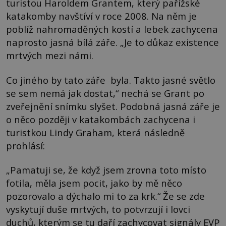
turistou Haroldem Grantem, který pařížské
katakomby navštíví v roce 2008. Na něm je
poblíž nahromaděných kostí a lebek zachycena
naprosto jasná bílá záře. „Je to důkaz existence
mrtvých mezi námi.
Co jiného by tato záře byla. Takto jasné světlo
se sem nemá jak dostat,“ nechá se Grant po
zveřejnění snímku slyšet. Podobná jasná záře je
o něco později v katakombách zachycena i
turistkou Lindy Graham, která následně
prohlásí:
„Pamatuji se, že když jsem zrovna toto místo
fotila, měla jsem pocit, jako by mě něco
pozorovalo a dýchalo mi to za krk.“ Že se zde
vyskytují duše mrtvých, to potvrzují i lovci
duchů, kterým se tu daří zachycovat signály EVP