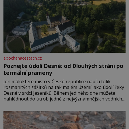
epochanacestach.cz
Poznejte údolí Desné: od Dlouhých strání po
termální prameny
Jen málokteré místo v České republice nabízí tolik
rozmanitých zážitků na tak malém území jako údolí řeky
Desné v srdci Jeseníků. Během jediného dne můžete
nahlédnout do útrob jedné z nejvýznamnějších vodních
elektráren v Evropě, vydat se na horské hřebeny, projet
se na koloběžce a den zakončit poznáváním památek ve
Velkých Losinách nebo v termálním