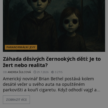
vyhýbají! Už jste o těchto lesích slyšeli? A odvážili
byste se je navštívit? [gallery ids="17
PARANORMÁLNÍ JEVY
Záhada děsivých černookých dětí: Je to
žert nebo realita?
OD
ANDREA ŠULCOVÁ
29.7.2026
3.2TIS
Americký novinář Brian Bethel postává kolem
desáté večer u svého auta na opuštěném
parkovišti a kouří cigaretu. Když odhodí vajgl a
chystá se nastoupit do auta, přijdou k němu dva
ZOBRAZIT VÍCE
mladí chlapci, kterým může být okolo 14 let.
„Pane, byl byste tak laskav a svezl nás domů? Je to