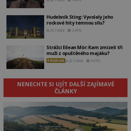
Hudebník Sting: Vyvolaly jeho
rockové hity temnou sílu?
23.7.2026
3.4TIS
Strážci Eilean Mòr: Kam zmizeli tři
muži z opuštěného majáku?
PREMIUM
22.7.2026
3.0TIS
NENECHTE SI UJÍT DALŠÍ ZAJÍMAVÉ
ČLÁNKY