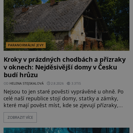
PARANORMÁLNÍ JEVY
Kroky v prázdných chodbách a přízraky
v oknech: Nejděsivější domy v Česku
budí hrůzu
OD
HELENA STEJSKALOVÁ
2.8.2026
3.3TIS
Nejsou to jen staré pověsti vyprávěné u ohně. Po
celé naší republice stojí domy, statky a zámky,
které mají pověst míst, kde se zjevují přízraky,
ozývají nevysvětlitelné zvuky nebo se dějí podivné
ZOBRAZIT VÍCE
jevy. Zatímco historici většinou hledají racionální
vysvětlení, záhadologové upozorňují, že některé
lokality vykazují nápadně podobná svědectví po