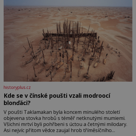
historyplus.cz
Kde se v čínské poušti vzali modroocí
blonďáci?
V poušti Taklamakan byla koncem minulého století
objevena stovka hrobů s téměř netknutými mumiemi.
Všichni mrtví byli pohřbeni s úctou a četnými milodary.
Asi nejvíc přitom vědce zaujal hrob tříměsíčního