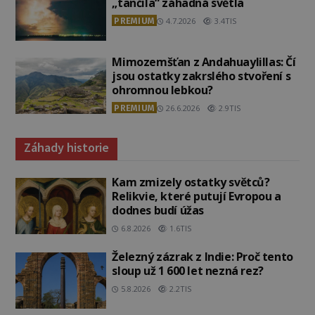
„tančila“ záhadná světla
PREMIUM
4.7.2026
3.4TIS
Mimozemšťan z Andahuaylillas: Čí
jsou ostatky zakrslého stvoření s
ohromnou lebkou?
PREMIUM
26.6.2026
2.9TIS
Záhady historie
Kam zmizely ostatky světců?
Relikvie, které putují Evropou a
dodnes budí úžas
6.8.2026
1.6TIS
Železný zázrak z Indie: Proč tento
sloup už 1 600 let nezná rez?
5.8.2026
2.2TIS