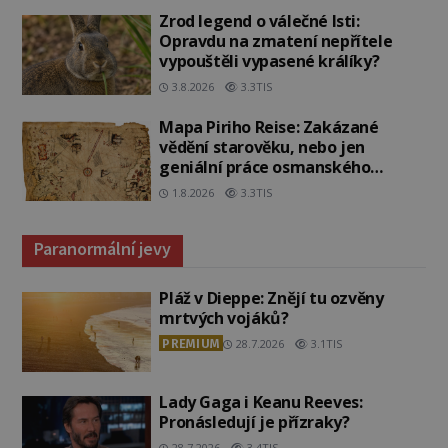
Zrod legend o válečné lsti:
Opravdu na zmatení nepřítele
vypouštěli vypasené králíky?
3.8.2026
3.3TIS
Mapa Piriho Reise: Zakázané
vědění starověku, nebo jen
geniální práce osmanského
admirála?
1.8.2026
3.3TIS
Paranormální jevy
Pláž v Dieppe: Znějí tu ozvěny
mrtvých vojáků?
PREMIUM
28.7.2026
3.1TIS
Lady Gaga i Keanu Reeves:
Pronásledují je přízraky?
28.7.2026
3.4TIS