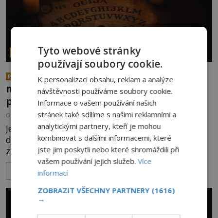
Tyto webové stránky
PARANORMÁLNÍ JEVY
používají soubory cookie.
Herec Richard Dreyfuss a
PREMIUM
K personalizaci obsahu, reklam a analýze
muzikant Dave Grohl: Jaké mají
návštěvnosti používáme soubory cookie.
paranormální zážitky?
Informace o vašem používání našich
stránek také sdílíme s našimi reklamními a
OD
ANDREA ŠULCOVÁ
5.8.2026
2.4TIS
analytickými partnery, kteří je mohou
Je to jízda s větrem o závod. V roce 1982 americký
kombinovat s dalšími informacemi, které
drogově závislý herec Richard Dreyfuss (*1947)
jste jim poskytli nebo které shromáždili při
ztratí poslední zbytky sebezáchovy a prohání se
vašem používání jejich služeb.
Více
po silnicích ve svém mercedesu jako utržený ze
ZOBRAZIT VÍCE
řetězu. Vše vyvrcholí katastrofou, když to Dreyfuss
informací
napálí v plné rychlosti do stromu! Policie ve vraku
ZOBRAZIT VŠECHNY PARTNERY
(1616)
následně nalezne schovaný kokain. Tímto
→
momentem se slavnému