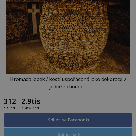
Hromada lebek / kostí uspořádaná jako dekorace v
jedné z chodeb…
312
2.9tis
SDÍLENÍ
ZOBRAZENÍ
Sdílet na Facebooku
Sdílet na X