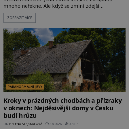
mnoho neřekne. Ale když se zmíní zdejší
Disneyland, je hned jasno. Zábavní park vyroste na
ZOBRAZIT VÍCE
poklidném místě bývalého sadu pomerančovníků.
Klid tu teď rozhodně nepanuje, park navštíví
kolem 17 000 000 zábavychtivých lidí ročně. A ač je
velká snaha to utajit, někteří z
PARANORMÁLNÍ JEVY
Kroky v prázdných chodbách a přízraky
v oknech: Nejděsivější domy v Česku
budí hrůzu
OD
HELENA STEJSKALOVÁ
2.8.2026
3.3TIS