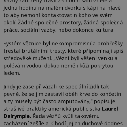
Každý zadržený trávil 23 hodin sám v cele a
jednu hodinu na malém dvorku s kápí na hlavě,
to aby nemohl kontaktovat nikoho ve svém
okolí. Žádné společné prostory, žádná společná
práce, sociální vazby, nebo dokonce kultura.
Systém věznice byl nekompromisní a prohřešky
trestal brutálními tresty, které připomínají spíš
středověké mučení. „Vězni byli věšeni venku a
poléváni vodou, dokud neměli kůži pokrytou
ledem.
Jindy je zase přivázali ke speciální židli tak
pevně, že se jim zastavil oběh krve do končetin
a ty musely být často amputovány,“ popisuje
strašlivé praktiky americká publicistka
Laurel
Dalrymple
.
Řada vězňů kvůli takovému
zacházení zešílela. Chodí jejich duchové dodnes