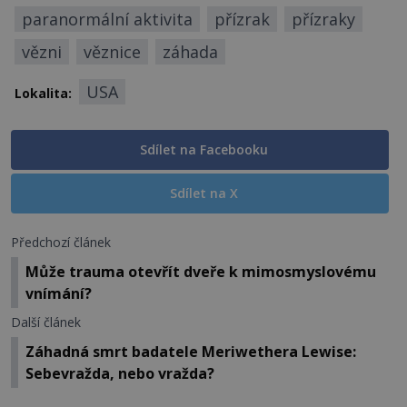
paranormální aktivita
přízrak
přízraky
vězni
věznice
záhada
USA
Lokalita:
Sdílet na Facebooku
Sdílet na X
Předchozí článek
Může trauma otevřít dveře k mimosmyslovému
vnímání?
Další článek
Záhadná smrt badatele Meriwethera Lewise:
Sebevražda, nebo vražda?