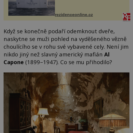
detailu představuje značka Fendi
Casa, kterou byly vybaveny její
paluby. Monacký přístav nabízí
každoročn...
rezidenceonline.cz
Když se konečně podaří odemknout dveře,
naskytne se muži pohled na vyděšeného vězně
choulícího se v rohu své vybavené cely. Není jim
nikdo jiný než slavný americký mafián
Al
Capone
(1899–1947). Co se mu přihodilo?