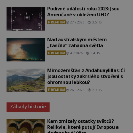
Podivné události roku 2023: Jsou
Američané v obležení UFO?
PREMIUM
27.7.2026
3.5TIS
Nad australským městem
„tančila“ záhadná světla
PREMIUM
4.7.2026
3.4TIS
Mimozemšťan z Andahuaylillas: Čí
jsou ostatky zakrslého stvoření s
ohromnou lebkou?
PREMIUM
26.6.2026
2.9TIS
Záhady historie
Kam zmizely ostatky světců?
Relikvie, které putují Evropou a
dodnes budí úžas