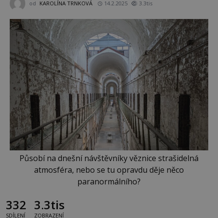
od
KAROLÍNA TRNKOVÁ
14.2.2025
3.3tis
Působí na dnešní návštěvníky věznice strašidelná
atmosféra, nebo se tu opravdu děje něco
paranormálního?
332
3.3tis
SDÍLENÍ
ZOBRAZENÍ