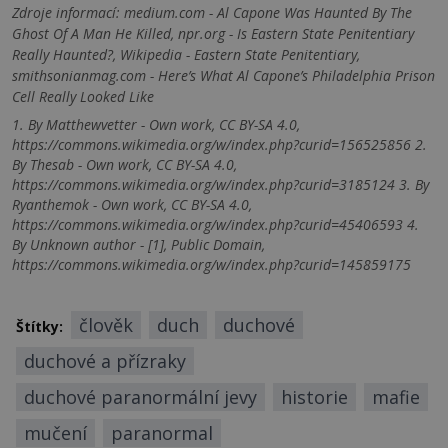
Zdroje informací:
medium.com - Al Capone Was Haunted By The
Ghost Of A Man He Killed, npr.org - Is Eastern State Penitentiary
Really Haunted?, Wikipedia - Eastern State Penitentiary,
smithsonianmag.com - Here’s What Al Capone’s Philadelphia Prison
Cell Really Looked Like
1. By Matthewvetter - Own work, CC BY-SA 4.0,
https://commons.wikimedia.org/w/index.php?curid=156525856 2.
By Thesab - Own work, CC BY-SA 4.0,
https://commons.wikimedia.org/w/index.php?curid=3185124 3. By
Ryanthemok - Own work, CC BY-SA 4.0,
https://commons.wikimedia.org/w/index.php?curid=45406593 4.
By Unknown author - [1], Public Domain,
https://commons.wikimedia.org/w/index.php?curid=145859175
člověk
duch
duchové
Štítky:
duchové a přízraky
duchové paranormální jevy
historie
mafie
mučení
paranormal