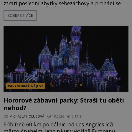
ztratí poslední zbytky sebezáchovy a prohání se
po silnicích ve svém mercedesu jako utržený ze
ZOBRAZIT VÍCE
řetězu. Vše vyvrcholí katastrofou, když to Dreyfuss
napálí v plné rychlosti do stromu! Policie ve vraku
následně nalezne schovaný kokain. Tímto
momentem se slavnému
PARANORMÁLNÍ JEVY
Hororové zábavní parky: Straší tu oběti
nehod?
OD
MICHAELA HOLUBOVÁ
4.8.2026
3.1TIS
Přibližně 60 km po dálnici od Los Angeles leží
město Anaheim. Jeho název většině Evropanů