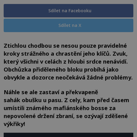
Sdílet na Facebooku
Sdílet na X
Ztichlou chodbou se nesou pouze pravidelné
kroky strážného a chrastění jeho klíčů. Zvuk,
který všichni v celách z hloubi srdce nenávidí.
Obchůzka přiděleného bloku probíhá jako
obvykle a dozorce neočekává žádné problémy.
Náhle se ale zastaví a překvapeně
sahák obušku u pasu. Z cely, kam před časem
umístili známého mafiánského bosse za
nepovolené držení zbraní, se ozývají zděšené
výkřiky!