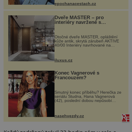
epochanacestach.cz
Dveře MASTER – pro
interiéry navržené s
rozumem i vášní!
Otočné dveře MASTER, opláštění
kůže antik, skrytá zárubeň AKTIVE
40/00 Interiéry navrhované na
zakázku často vyžadují atypické
rozměry nejen nábytku, ale i
otvorových prvků. Technické zázemí
iluxus.cz
dnes umož...
Konec Vagnerové s
Francouzem?
Smutný konec příběhu? Herečka ze
seriálu Studna, Hana Vagnerová
(42), poslední dobou nepůsobí
nejšťastněji. Ačkoli časy její anorexie
jsou už dávno pryč a opět se pyšnila
ženskými křivkami, najednou s...
nasehvezdy.cz