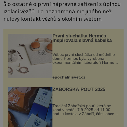
Šlo ostatně o první nápravné zařízení s úplnou
izolací vězňů. To neznamená nic jiného než
nulový kontakt vězňů s okolním světem.
První sluchátka Hermés
inspirovala slavná kabelka
Vůbec první sluchátka od módního
domu Hermès byla vyrobena
experimentálním laboratoří Hermès
Ateliers Horizons. Elegantní gadget
si vyžádal dva roky vývoje a chlubí
se ručně šitou hovězí kůží a
epochalnisvet.cz
kovový...
ZÁBOŘSKÁ POUŤ 2025
Tradiční Zábořská pouť, která se
koná v neděli 7.9.2025 od 11:00
hod. u kostela v Záboří, části obce
Kly u Mělníka. V programu naleznete
komentovanou prohlídku kostela,
dobovou hudbu, řemesla, atrakce...