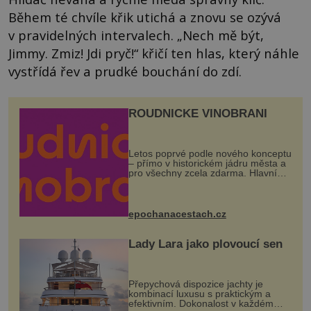
Během té chvíle křik utichá a znovu se ozývá
v pravidelných intervalech. „Nech mě být,
Jimmy. Zmiz! Jdi pryč!“ křičí ten hlas, který náhle
vystřídá řev a prudké bouchání do zdí.
ROUDNICKÉ VINOBRANÍ
Letos poprvé podle nového konceptu
– přímo v historickém jádru města a
pro všechny zcela zdarma. Hlavní
program se odehraje na Karlově a
Husově náměstí. Návštěvníci se
mohou těšit na víno, burčák, pes...
epochanacestach.cz
Lady Lara jako plovoucí sen
Přepychová dispozice jachty je
kombinací luxusu s praktickým a
efektivním. Dokonalost v každém