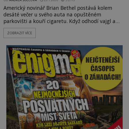
Americký novinář Brian Bethel postává kolem
desáté večer u svého auta na opuštěném
parkovišti a kouří cigaretu. Když odhodí vajgl a
chystá se nastoupit do auta, přijdou k němu dva
ZOBRAZIT VÍCE
mladí chlapci, kterým může být okolo 14 let.
„Pane, byl byste tak laskav a svezl nás domů? Je to
pouhých několik minut od tohoto parkoviště,“
zeptá se suverénně jeden z nich. P