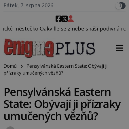
Pátek, 7. srpna 2026
lle se z nebe snáší podivná rosolovitá látka nezná
Domů
Pensylvánská Eastern State: Obývají ji
přízraky umučených vězňů?
Pensylvánská Eastern
State: Obývají ji přízraky
umučených vězňů?