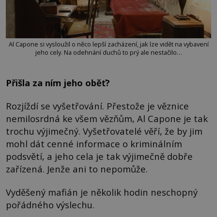
Al Capone si vysloužil o něco lepší zacházení, jak lze vidět na vybavení
jeho cely. Na odehnání duchů to prý ale nestačilo…
Přišla za ním jeho oběť?
Rozjíždí se vyšetřování. Přestože je věznice
nemilosrdná ke všem vězňům, Al Capone je tak
trochu výjimečný. Vyšetřovatelé věří, že by jim
mohl dát cenné informace o kriminálním
podsvětí, a jeho cela je tak výjimečně dobře
zařízená. Jenže ani to nepomůže.
Vyděšený mafián je několik hodin neschopný
pořádného výslechu.