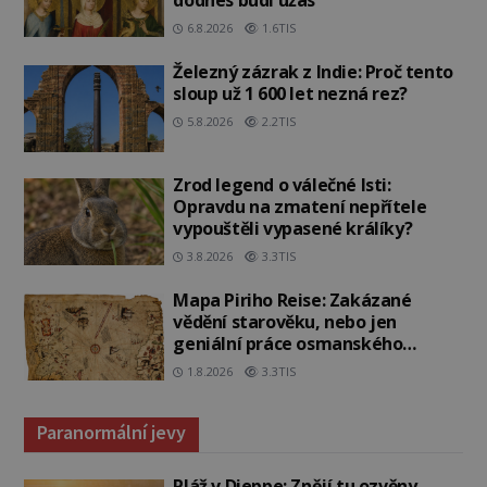
6.8.2026
1.6TIS
Železný zázrak z Indie: Proč tento
sloup už 1 600 let nezná rez?
5.8.2026
2.2TIS
Zrod legend o válečné lsti:
Opravdu na zmatení nepřítele
vypouštěli vypasené králíky?
3.8.2026
3.3TIS
Mapa Piriho Reise: Zakázané
vědění starověku, nebo jen
geniální práce osmanského
admirála?
1.8.2026
3.3TIS
Paranormální jevy
Pláž v Dieppe: Znějí tu ozvěny