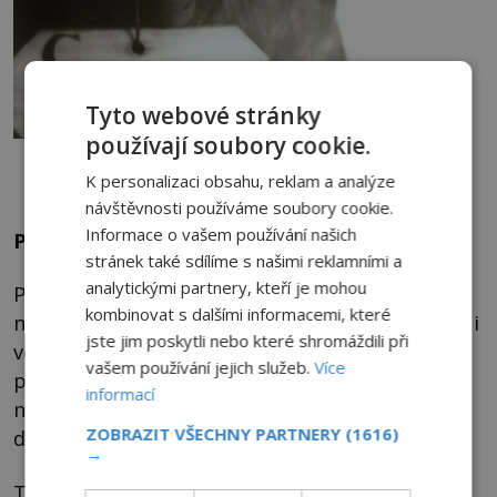
Tyto webové stránky
používají soubory cookie.
Ve věznici má strašit i uvězněný pes Pep, zde je fotka z jeho zatčení.
Opravdu tu dodnes bloudí po chodbách?
K personalizaci obsahu, reklam a analýze
návštěvnosti používáme soubory cookie.
Informace o vašem používání našich
Pes odsouzený na doživotí
stránek také sdílíme s našimi reklamními a
analytickými partnery, kteří je mohou
Postupem doby ve věznici přibývalo
kombinovat s dalšími informacemi, které
nadpřirozených úkazů. Prý tam strašili dozorci i
jste jim poskytli nebo které shromáždili při
vězni. Ačkoliv údajné setkání s duchem, které
vašem používání jejich služeb.
Více
popsal Al Capone, je nejslavnějším příkladem,
informací
není ani zdaleka jediným. Blok číslo 12 měl
ZOBRAZIT VŠECHNY PARTNERY
(1616)
děsivou pověst už na konci 19. století.
→
Téměř každou noc se v něm prý ozývaly