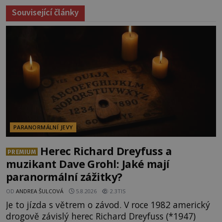
Související články
PARANORMÁLNÍ JEVY
Herec Richard Dreyfuss a
PREMIUM
muzikant Dave Grohl: Jaké mají
paranormální zážitky?
OD
ANDREA ŠULCOVÁ
5.8.2026
2.3TIS
Je to jízda s větrem o závod. V roce 1982 americký
drogově závislý herec Richard Dreyfuss (*1947)