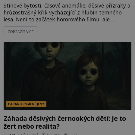
Stínové bytosti, časové anomálie, děsivé přízraky a
hrůzostrašný křik vycházející z hlubin temného
lesa. Není to začátek hororového filmu, ale
události, které popisují návštěvníci lesů, které jsou
ZOBRAZIT VÍCE
označovány jako nejděsivější na světě. Lidé bydlící
v jejich blízkosti se jim i za bílého dne obloukem
vyhýbají! Už jste o těchto lesích slyšeli? A odvážili
byste se je navštívit? [gallery ids="17
PARANORMÁLNÍ JEVY
Záhada děsivých černookých dětí: Je to
žert nebo realita?
OD
ANDREA ŠULCOVÁ
29.7.2026
3.2TIS