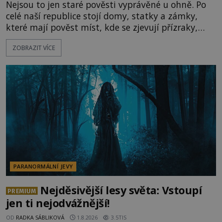
Nejsou to jen staré pověsti vyprávěné u ohně. Po
celé naší republice stojí domy, statky a zámky,
které mají pověst míst, kde se zjevují přízraky,
ozývají nevysvětlitelné zvuky nebo se dějí podivné
ZOBRAZIT VÍCE
jevy. Zatímco historici většinou hledají racionální
vysvětlení, záhadologové upozorňují, že některé
lokality vykazují nápadně podobná svědectví po
celé generace. A právě tato opakující se svědectví
ud
PARANORMÁLNÍ JEVY
Nejděsivější lesy světa: Vstoupí
PREMIUM
jen ti nejodvážnější!
OD
RADKA SÁBLIKOVÁ
1.8.2026
3.5TIS