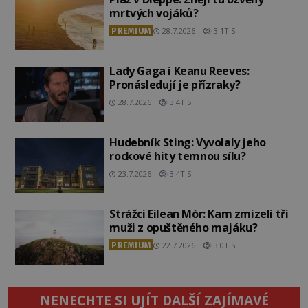
mrtvých vojáků?
PREMIUM
28.7.2026
3.1TIS
Lady Gaga i Keanu Reeves:
Pronásledují je přízraky?
28.7.2026
3.4TIS
Hudebník Sting: Vyvolaly jeho
rockové hity temnou sílu?
23.7.2026
3.4TIS
Strážci Eilean Mòr: Kam zmizeli tři
muži z opuštěného majáku?
PREMIUM
22.7.2026
3.0TIS
NENECHTE SI UJÍT DALŠÍ ZAJÍMAVÉ