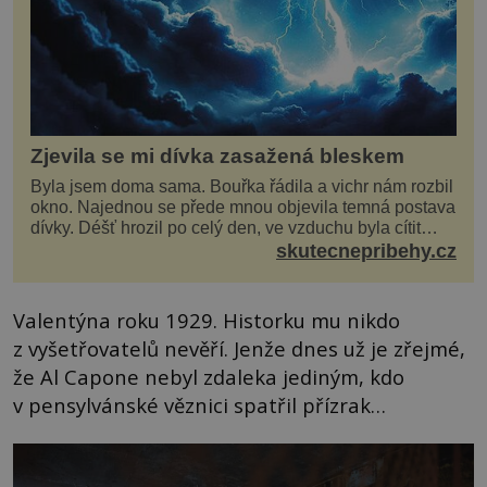
Zjevila se mi dívka zasažená bleskem
Byla jsem doma sama. Bouřka řádila a vichr nám rozbil
okno. Najednou se přede mnou objevila temná postava
dívky. Déšť hrozil po celý den, ve vzduchu byla cítit
bouřka. Do topolů před domem se opřel ví...
skutecnepribehy.cz
Valentýna roku 1929. Historku mu nikdo
z vyšetřovatelů nevěří. Jenže dnes už je zřejmé,
že Al Capone nebyl zdaleka jediným, kdo
v pensylvánské věznici spatřil přízrak…