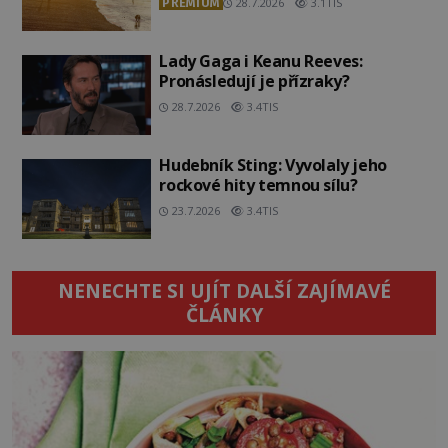
PREMIUM
28.7.2026
3.1TIS
Lady Gaga i Keanu Reeves:
Pronásledují je přízraky?
28.7.2026
3.4TIS
Hudebník Sting: Vyvolaly jeho
rockové hity temnou sílu?
23.7.2026
3.4TIS
NENECHTE SI UJÍT DALŠÍ ZAJÍMAVÉ
ČLÁNKY