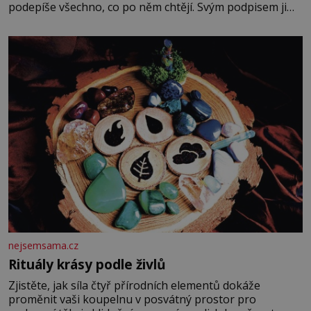
podepíše všechno, co po něm chtějí. Svým podpisem jim
potvrdí také to, že na něj během výslechů nikdo nevyvíjel
fyzický ani psychický nátlak. Syn brněnského řezníka
chce být knězem a
nejsemsama.cz
Rituály krásy podle živlů
Zjistěte, jak síla čtyř přírodních elementů dokáže
proměnit vaši koupelnu v posvátný prostor pro