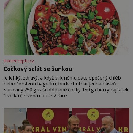
tisicereceptu.cz
Čočkový salát se šunkou
Je lehký, zdravý, a když si k němu dáte opečený chléb
nebo čerstvou bagetku, bude chutnat jedna báseň.
Suroviny 250 g vaší oblíbené čočky 150 g cherry rajčátek
1 velká červená cibule 2 lžíce