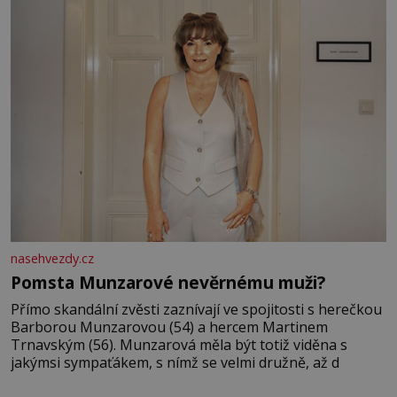
odešla z rodného města,
nasehvezdy.cz
Pomsta Munzarové nevěrnému muži?
Přímo skandální zvěsti zaznívají ve spojitosti s herečkou
Barborou Munzarovou (54) a hercem Martinem
Trnavským (56). Munzarová měla být totiž viděna s
jakýmsi sympaťákem, s nímž se velmi družně, až d