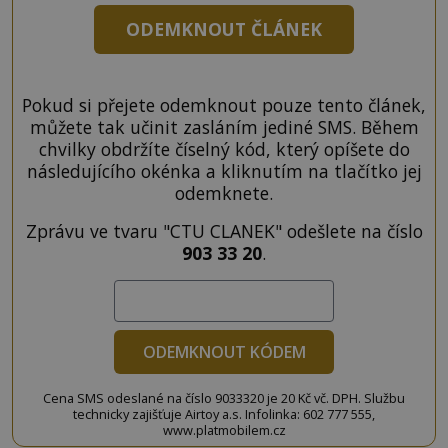
ODEMKNOUT ČLÁNEK
Pokud si přejete odemknout pouze tento článek,
můžete tak učinit zasláním jediné SMS. Během
chvilky obdržíte číselný kód, který opíšete do
následujícího okénka a kliknutím na tlačítko jej
odemknete.
Zprávu ve tvaru "CTU CLANEK" odešlete na číslo
903 33 20
.
ODEMKNOUT KÓDEM
Cena SMS odeslané na číslo 9033320 je 20 Kč vč. DPH. Službu
technicky zajišťuje Airtoy a.s. Infolinka: 602 777 555,
www.platmobilem.cz