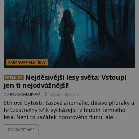
lokality vykazují nápadně podobná svědectví po
celé generace. A právě tato opakující se svědectví
ud
PARANORMÁLNÍ JEVY
Nejděsivější lesy světa: Vstoupí
PREMIUM
jen ti nejodvážnější!
OD
RADKA SÁBLIKOVÁ
1.8.2026
3.5TIS
Stínové bytosti, časové anomálie, děsivé přízraky a
hrůzostrašný křik vycházející z hlubin temného
lesa. Není to začátek hororového filmu, ale
události, které popisují návštěvníci lesů, které jsou
ZOBRAZIT VÍCE
označovány jako nejděsivější na světě. Lidé bydlící
v jejich blízkosti se jim i za bílého dne obloukem