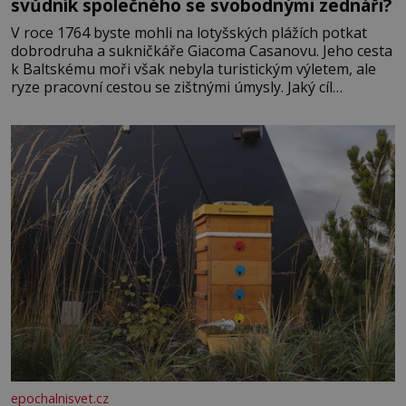
svůdník společného se svobodnými zednáři?
V roce 1764 byste mohli na lotyšských plážích potkat
dobrodruha a sukničkáře Giacoma Casanovu. Jeho cesta
k Baltskému moři však nebyla turistickým výletem, ale
ryze pracovní cestou se zištnými úmysly. Jaký cíl
Casanova sledoval, když se například procházel uličkami
lotyšské Rigy? Casanova v Pobaltí kontaktoval tamní
zednářské lóže. Nebyl v této oblasti žádným nováčkem,
protože do zednářské
epochalnisvet.cz