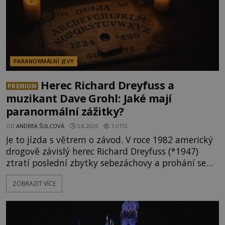
PARANORMÁLNÍ JEVY
Herec Richard Dreyfuss a
PREMIUM
muzikant Dave Grohl: Jaké mají
paranormální zážitky?
OD
ANDREA ŠULCOVÁ
5.8.2026
3.0TIS
Je to jízda s větrem o závod. V roce 1982 americký
drogově závislý herec Richard Dreyfuss (*1947)
ztratí poslední zbytky sebezáchovy a prohání se
po silnicích ve svém mercedesu jako utržený ze
ZOBRAZIT VÍCE
řetězu. Vše vyvrcholí katastrofou, když to Dreyfuss
napálí v plné rychlosti do stromu! Policie ve vraku
následně nalezne schovaný kokain. Tímto
momentem se slavnému