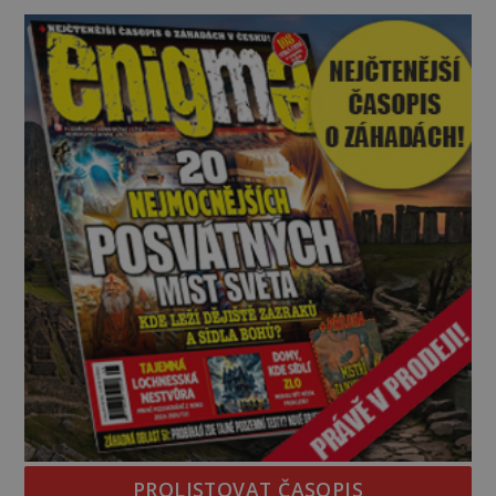
vyhýbají! Už jste o těchto lesích slyšeli? A odvážili
byste se je navštívit? [gallery ids="17
PROLISTOVAT ČASOPIS