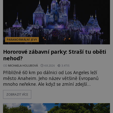
PARANORMÁLNÍ JEVY
Hororové zábavní parky: Straší tu oběti
nehod?
OD
MICHAELA HOLUBOVÁ
4.8.2026
3.4TIS
Přibližně 60 km po dálnici od Los Angeles leží
město Anaheim. Jeho název většině Evropanů
mnoho neřekne. Ale když se zmíní zdejší
Disneyland, je hned jasno. Zábavní park vyroste na
ZOBRAZIT VÍCE
poklidném místě bývalého sadu pomerančovníků.
Klid tu teď rozhodně nepanuje, park navštíví
kolem 17 000 000 zábavychtivých lidí ročně. A ač je