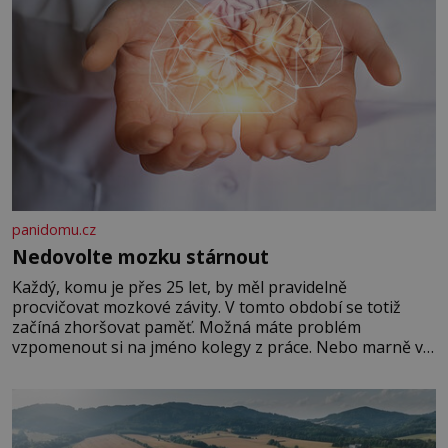
panidomu.cz
Nedovolte mozku stárnout
Každý, komu je přes 25 let, by měl pravidelně
procvičovat mozkové závity. V tomto období se totiž
začíná zhoršovat paměť. Možná máte problém
vzpomenout si na jméno kolegy z práce. Nebo marně v
paměti lovíte název knížky, kterou jste nedávno přečetli.
Je to opravdu tak, s věkem jako kdyby se paměť
rozhodla stávkovat. Cvičte