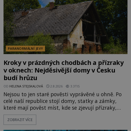
velká snaha to utajit, někteří z
PARANORMÁLNÍ JEVY
Kroky v prázdných chodbách a přízraky
v oknech: Nejděsivější domy v Česku
budí hrůzu
OD
HELENA STEJSKALOVÁ
2.8.2026
3.3TIS
Nejsou to jen staré pověsti vyprávěné u ohně. Po
celé naší republice stojí domy, statky a zámky,
které mají pověst míst, kde se zjevují přízraky,
ozývají nevysvětlitelné zvuky nebo se dějí podivné
ZOBRAZIT VÍCE
jevy. Zatímco historici většinou hledají racionální
vysvětlení, záhadologové upozorňují, že některé