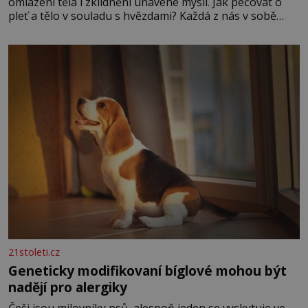
omlazení těla i zklidnění unavené mysli. Jak pečovat o
pleť a tělo v souladu s hvězdami? Každá z nás v sobě
nese otisk vesmíru, který se projevuje nejen v naší
povaze, ale i v potřebách naší pokožky. Ohnivá znamení
Ženy narozené ve znamení Berana, Lva a Střelce v sobě
nesou žár, odvahu a neutuchající elán. Vaše
21stoleti.cz
Geneticky modifikovaní bíglové mohou být
nadějí pro alergiky
Češi jsou milovníky psů, alespoň jeden se vyskytuje ve