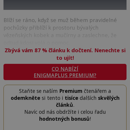
Blíží se ráno, když se muž během pravidelné
pochůzky přiblíží k prostoru bývalých
vězeňských kobek a mučírny a zaslechne, že
odtud kdosi volá o pomoc.
Zbývá vám 87
%
článku k dočtení. Nenechte si
to ujít!
CO NABÍZÍ
ENIGMAPLUS PREMIUM?
Staňte se naším
Premium
čtenářem a
odemkněte
si tento i
tisíce
dalších
skvělých
článků
.
Navíc od nás obdržíte i celou řadu
hodnotných bonusů
!