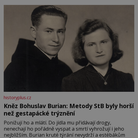
měkkost a bezpečí, proto by pokoj miminka měl působit
především klidně a útulně. Předškolní věk je
historyplus.cz
Kněz Bohuslav Burian: Metody StB byly horší
než gestapácké trýznění
Ponižují ho a mlátí. Do jídla mu přidávají drogy,
nenechají ho pořádně vyspat a smrtí vyhrožují i jeho
nejbližším. Burian kruté týrání nevydrží a estébákům