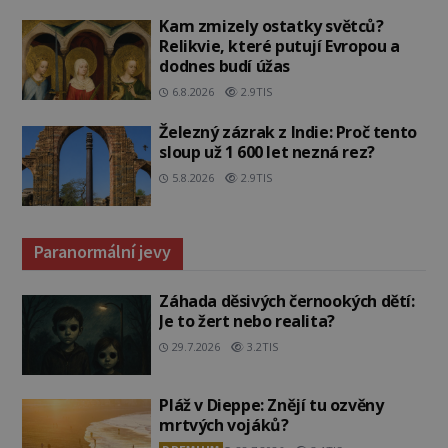
Kam zmizely ostatky světců?
Relikvie, které putují Evropou a
dodnes budí úžas
6.8.2026
2.9TIS
Železný zázrak z Indie: Proč tento
sloup už 1 600 let nezná rez?
5.8.2026
2.9TIS
Paranormální jevy
Záhada děsivých černookých dětí:
Je to žert nebo realita?
29.7.2026
3.2TIS
Pláž v Dieppe: Znějí tu ozvěny
mrtvých vojáků?