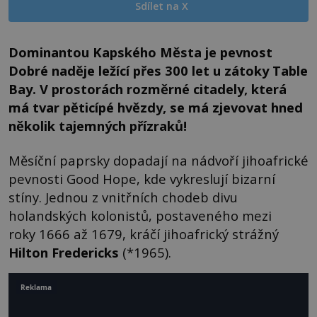
Sdílet na X
Dominantou Kapského Města je pevnost
Dobré naděje ležící přes 300 let u zátoky Table
Bay. V prostorách rozměrné citadely, která
má tvar pěticípé hvězdy, se má zjevovat hned
několik tajemných přízraků!
Měsíční paprsky dopadají na nádvoří jihoafrické
pevnosti Good Hope, kde vykreslují bizarní
stíny. Jednou z vnitřních chodeb divu
holandských kolonistů, postaveného mezi
roky 1666 až 1679, kráčí jihoafrický strážný
Hilton Fredericks
(*1965).
Reklama