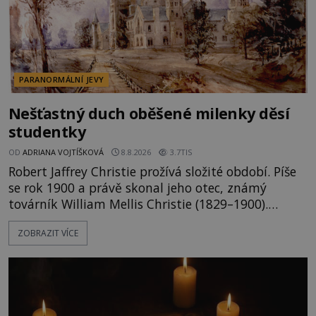
PARANORMÁLNÍ JEVY
Nešťastný duch oběšené milenky děsí
studentky
OD
ADRIANA VOJTÍŠKOVÁ
8.8.2026
3.7TIS
Robert Jaffrey Christie prožívá složité období. Píše
se rok 1900 a právě skonal jeho otec, známý
továrník William Mellis Christie (1829–1900).
Smutná událost je ale doprovázena ohromným
ZOBRAZIT VÍCE
dědictvím... Robertu připadne rodinné sídlo v
Torontu. Takový majetek skýtá řadu výhod, avšak
ta, na niž přijde Robert, by jen tak někoho
nenapadla. N