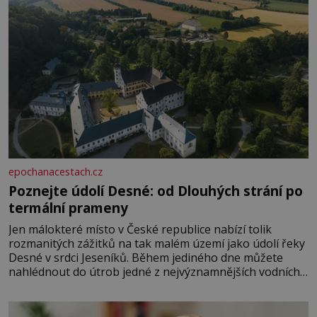
epochanacestach.cz
Poznejte údolí Desné: od Dlouhých strání po
termální prameny
Jen málokteré místo v České republice nabízí tolik
rozmanitých zážitků na tak malém území jako údolí řeky
Desné v srdci Jeseníků. Během jediného dne můžete
nahlédnout do útrob jedné z nejvýznamnějších vodních
elektráren v Evropě, vydat se na horské hřebeny, projet
se na koloběžce a den zakončit poznáváním památek ve
Velkých Losinách nebo v termálním