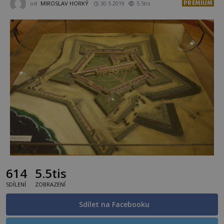
PREMIUM
od
MIROSLAV HORKÝ
30.5.2019
5.5tis
614
5.5tis
SDÍLENÍ
ZOBRAZENÍ
Sdílet na Facebooku