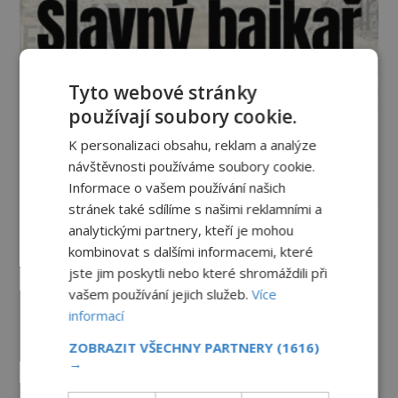
Tyto webové stránky
používají soubory cookie.
K personalizaci obsahu, reklam a analýze
návštěvnosti používáme soubory cookie.
Informace o vašem používání našich
stránek také sdílíme s našimi reklamními a
analytickými partnery, kteří je mohou
Vesmír a technologie
kombinovat s dalšími informacemi, které
jste jim poskytli nebo které shromáždili při
vašem používání jejich služeb.
Více
Co zachycují tajemné snímky
Marsu? Je na něm přeci jen voda?
informací
PREMIUM
7.8.2026
1.9TIS
ZOBRAZIT VŠECHNY PARTNERY
(1616)
→
Podivné události roku 2023: Jsou