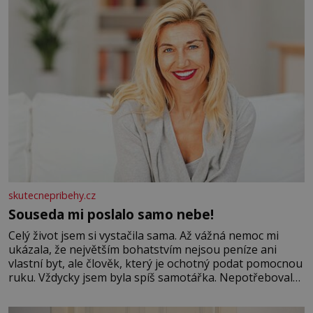
skutecnepribehy.cz
Souseda mi poslalo samo nebe!
Celý život jsem si vystačila sama. Až vážná nemoc mi
ukázala, že největším bohatstvím nejsou peníze ani
vlastní byt, ale člověk, který je ochotný podat pomocnou
ruku. Vždycky jsem byla spíš samotářka. Nepotřebovala
jsem kolem sebe partu kamarádek ani partnera. Stačily
mi knihy, práce a hlavně klid. Hned po studiích jsem