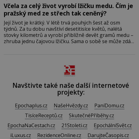
Včela za celý život vyrobí lžičku medu. Čím je
pražský med ze střech tak ceněný?
Její život je krátký. V létě trvá pouhých šest až osm
týdnů. Za tu dobu navštíví desetitisíce květů, nalétá
stovky kilometrů a vyrobí přibližně devět gramů medu –
zhruba jednu čajovou lžičku. Sama o sobě se může zdát
bezvýznamná. Teprve když se spojí s dalšími desítkami
tisíc příslušnic svého včelstva, vznikne jeden z
nejdokonalejších organismů
Navštivte také naše další internetové
projekty:
Epochaplus.cz
NašeHvězdy.cz
PaníDomu.cz
TisíceReceptů.cz
SkutečnéPříběhy.cz
EpochaNaCestach.cz
21Stoleti.cz
EpochálníSvět.cz
iLuxus.cz
RezidenceOnline.cz
DarujteČasopis.cz