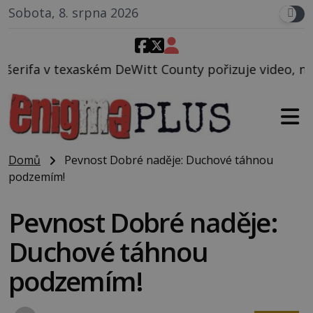
Sobota, 8. srpna 2026
itt County pořizuje video, na kterém před jeho voze
Domů
Pevnost Dobré naděje: Duchové táhnou
podzemím!
Pevnost Dobré naděje:
Duchové táhnou
podzemím!