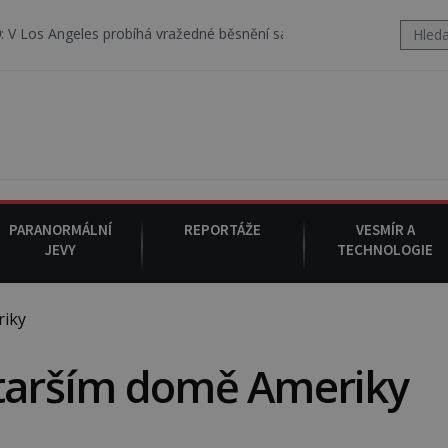
les probíhá vražedné běsnění satanistického gangu vedeného Charl
PARANORMÁLNÍ
REPORTÁŽE
VESMÍR A
JEVY
TECHNOLOGIE
riky
starším domě Ameriky