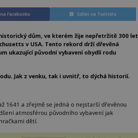
t na Facebooku
Sdílet na Twitteru
historický dům, ve kterém žije nepřetržitě 300 let
chusetts v USA. Tento rekord drží dřevěná
um ukazující původní vybavení obydlí rodu
u. Jak z venku, tak i uvnitř, to dýchá historií.
ž 1641 a zřejmě se jedná o nejstarší dřevěnou
adšeni atmosférou původního vybavení jak
hračkami dětí.