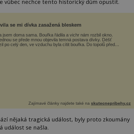
se vůbec nechce tento historický dům opustit.
evila se mi dívka zasažená bleskem
a jsem doma sama. Bouřka řádila a vichr nám rozbil okno.
ednou se přede mnou objevila temná postava dívky. Déšť
zil po celý den, ve vzduchu byla cítit bouřka. Do topolů před
em se opřel ví...
Zajímavé články najdete také na
skutecnepribehy.cz
ází nějaká tragická událost, byly proto zkoumány
á událost se našla.