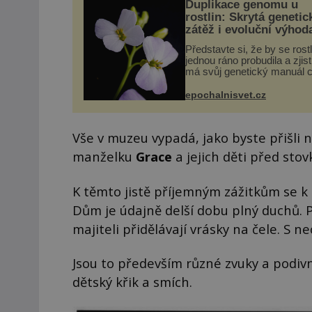
Duplikace genomu u
rostlin: Skrytá genetic
zátěž i evoluční výhod
Představte si, že by se rost
jednou ráno probudila a zjist
má svůj genetický manuál c
dvakrát. Přesně to se obča
přírodě stane – a podle nov
epochalnisvet.cz
výzkumu to může být pro d
vstupenka...
Vše v muzeu vypadá, jako byste přišli n
manželku
Grace
a jejich děti před stov
K těmto jistě příjemným zážitkům se k
Dům je údajně delší dobu plný duchů. 
majiteli přidělávají vrásky na čele. S n
Jsou to především různé zvuky a podivné
dětský křik a smích.