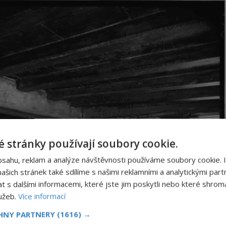
 stránky používají soubory cookie.
bsahu, reklam a analýze návštěvnosti používáme soubory cookie. 
šich stránek také sdílíme s našimi reklamními a analytickými partn
s dalšími informacemi, které jste jim poskytli nebo které shromá
lužeb.
Více informací
CHNY PARTNERY
(1616) →