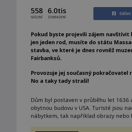
558
6.0tis
Sdíle
SDÍLENÍ
ZOBRAZENÍ
Pokud byste projevili zájem navštívit 
jen jeden rod, musíte do státu Massa
stavba, ve které je dnes rovněž muze
Fairbanksů.
Provozuje jej současný pokračovatel rod
No a taky tady straší!
Dům byl postaven v průběhu let 1636 a
obytnou budovu v USA. Turisté jsou n
nábytkem, tak například obrazy nebo 