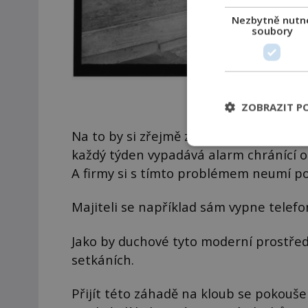
Nezbytně nutn
soubory
Interiér v do
ZOBRAZIT P
Na to by si zřejmě za ta léta zvykl, al
každý týden vypadává alarm chránící ob
A firmy si s tímto problémem neumí po
Majiteli se například sám vypne telefon
Jako by duchové tyto moderní prostředk
setkáních.
Přijít této záhadě na kloub se pokouše