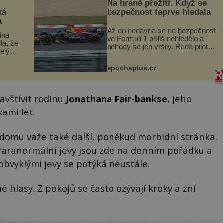
Na hraně přežití. Když se
ká
bezpečnost teprve hledala
a
Až do nedávna se na bezpečnost
lina
ve Formuli 1 příliš nehledělo a
ila, že
nehody se jen vršily. Řada pilotů
elý
to poznala na vlastní kůži, často
s v
s trvalými následky nebo bohužel
ého
epochaplus.cz
i ztrátou života. Dnes
ruhy
nepochopiteln...
avštívit rodinu
Jonathana Fair-bankse
, jeho
kami let.
 domu váže také další, poněkud morbidní stránka.
Paranormální jevy jsou zde na denním pořádku a
eobvyklými jevy se potýká neustále.
 hlasy. Z pokojů se často ozývají kroky a zní