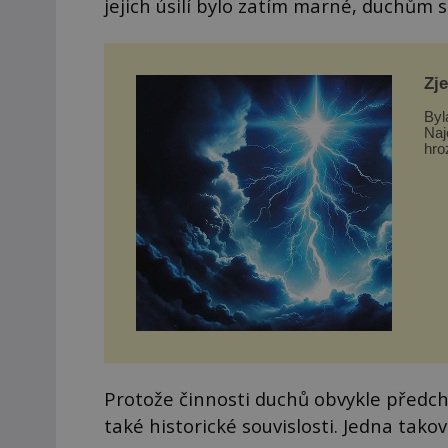
jejich úsilí bylo zatím marné, duchům 
Zj
Byl
Naj
hro
dom
Protože činnosti duchů obvykle předch
také historické souvislosti. Jedna takov