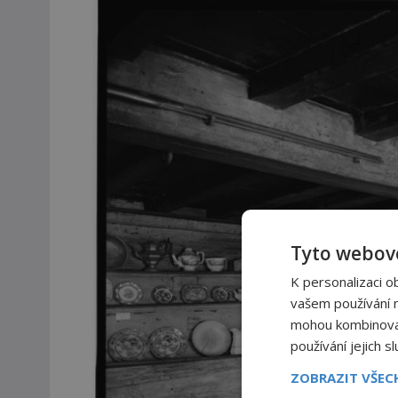
Tyto webové
K personalizaci o
vašem používání na
mohou kombinovat 
používání jejich s
ZOBRAZIT VŠE