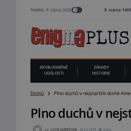
Neděle, 9. srpna 2026
9. srpna 1969
: V Los Ange
NEOBJASNĚNÉ
ZÁHADY
UDÁLOSTI
HISTORIE
Domů
Plno duchů v nejstarším domě Ame
Plno duchů v nej
od
LUCIE KUBEŠOVÁ
9.6.2019
6.0tis