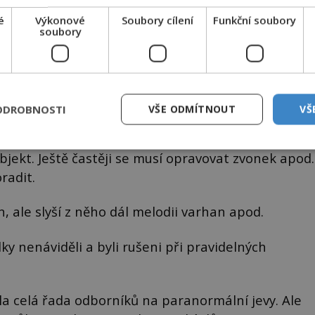
é
Výkonové
Soubory cílení
Funkční soubory
soubory
bě, kdy tu žili jeho majitelé.
ODROBNOSTI
VŠE ODMÍTNOUT
VŠ
e duchové nedají pokoj ani moderní technice. Snad
jekt. Ještě častěji se musí opravovat zvonek apod.
radit.
, ale slyší z něho dál melodii varhan apod.
y nenáviděli a byli rušeni při pravidelných
la celá řada odborníků na paranormální jevy. Ale