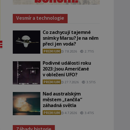
Vesmír a technologie
Co zachycují tajemné
snímky Marsu? Je na něm
přeci jen voda?
PREMIUM
7.8.2026
2.7TIS
Podivné události roku
2023: Jsou Američané
v obležení UFO?
PREMIUM
27.7.2026
3.5TIS
Nad australským
městem „tančila“
záhadná světla
PREMIUM
4.7.2026
3.4TIS
Záhady historie