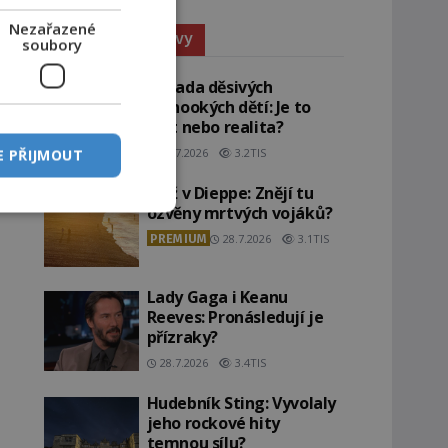
Nezařazené
Paranormální jevy
soubory
Záhada děsivých
černookých dětí: Je to
žert nebo realita?
29.7.2026
3.2TIS
E PŘIJMOUT
Pláž v Dieppe: Znějí tu
ozvěny mrtvých vojáků?
PREMIUM
28.7.2026
3.1TIS
Lady Gaga i Keanu
Reeves: Pronásledují je
přízraky?
28.7.2026
3.4TIS
Hudebník Sting: Vyvolaly
jeho rockové hity
temnou sílu?