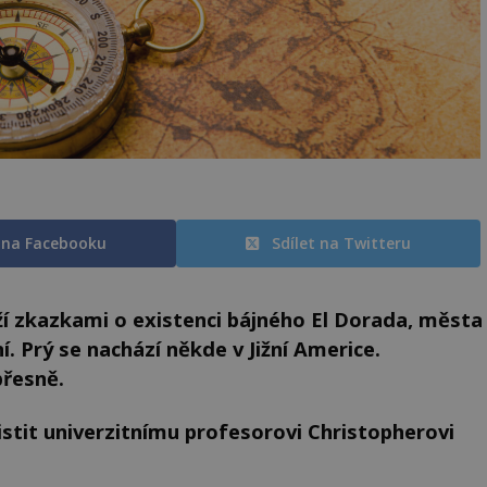
t na Facebooku
Sdílet na Twitteru
ží zkazkami o existenci bájného El Dorada, města
. Prý se nachází někde v Jižní Americe.
přesně.
jistit univerzitnímu profesorovi Christopherovi