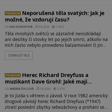
Neporušená těla svatých: Jak je
PREMIUM
možné, že vzdorují času?
OD
EVA SOUKUPOVÁ
6.8.2026
1.4TIS
Těla mnohých světců se zázračně nerozkládají
ani desítky či stovky let po jejich smrti, ačkoliv na
nich často nebylo provedeno balzamování či jiné
pokusy o konzervaci. Neporušené ostatky bývají
ZOBRAZIT VÍCE
považovány za důkaz svatosti zemřelých. Jaké
tajemné síly těla významných náboženských
osobností ochraňují? Na hřbitově u kláštera
Milosrdných
Herec Richard Dreyfuss a
PREMIUM
muzikant Dave Grohl: Jaké mají
paranormální zážitky?
OD
ANDREA ŠULCOVÁ
5.8.2026
2.3TIS
Je to jízda s větrem o závod. V roce 1982 americký
drogově závislý herec Richard Dreyfuss (*1947)
ztratí poslední zbytky sebezáchovy a prohání se