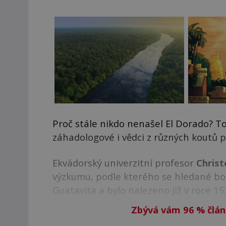
Proč stále nikdo nenašel El Dorado? To
záhadologové i vědci z různých koutů p
Ekvádorský univerzitní profesor
Christ
výzkumu, podle kterého se hledané bo
Guatavita a bylo nalezeno již v roce 15
Zbývá vám 96
%
člán