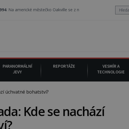
erické městečko Oakville se z nebe snáší podivná rosolovitá látka
PARANORMÁLNÍ
REPORTÁŽE
VESMÍR A
JEVY
TECHNOLOGIE
zí úchvatné bohatství?
ada: Kde se nachází
ví?