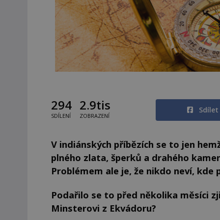
294
2.9tis
Sdíle
SDÍLENÍ
ZOBRAZENÍ
V indiánských příbězích se to jen hem
plného zlata, šperků a drahého kamení
Problémem ale je, že nikdo neví, kde 
Podařilo se to před několika měsíci z
Minsterovi z Ekvádoru?