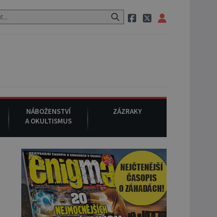
 neznámého původu.
7. srpna 1994
: Na americké městečko Oakvill
NÁBOŽENSTVÍ
ZÁZRAKY
A OKULTISMUS