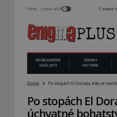
Pátek, 7. srpna 2026
7. srpna 1994
: Na am
NEOBJASNĚNÉ
ZÁHADY
UDÁLOSTI
HISTORIE
Domů
Po stopách El Dorada: Kde se nachá
Po stopách El Dor
úchvatné bohatst