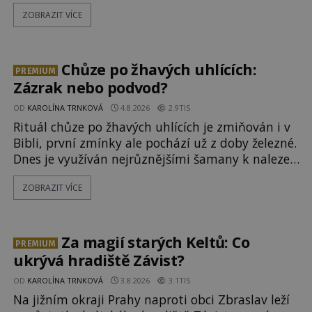
po silnicích ve svém mercedesu jako utržený ze
ZOBRAZIT VÍCE
řetězu. Vše vyvrcholí katastrofou, když to
Dreyfuss napálí v plné rychlosti do stromu! Policie
ve vraku následně nalezne schovaný kokain.
Tímto momentem se slavnému
Chůze po žhavých uhlících:
PREMIUM
Zázrak nebo podvod?
OD
KAROLÍNA TRNKOVÁ
4.8.2026
2.9TIS
Rituál chůze po žhavých uhlících je zmiňován i v
Bibli, první zmínky ale pochází už z doby železné.
Dnes je využíván nejrůznějšími šamany k nalezení
spirituální síly či vnitřního klidu. Jak funguje a
ZOBRAZIT VÍCE
proč si při něm člověk nepopálí nohy, což bylo
objektivně dokázáno? Je na něm i něco
nadpřirozeného? Histori
Za magií starých Keltů: Co
PREMIUM
ukrývá hradiště Závist?
OD
KAROLÍNA TRNKOVÁ
3.8.2026
3.1TIS
Na jižním okraji Prahy naproti obci Zbraslav leží