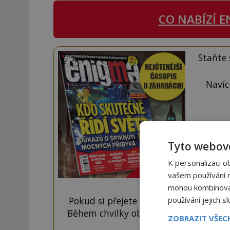
CO NABÍZÍ
E
Staňte
Navíc
Tyto webové
K personalizaci o
vašem používání na
mohou kombinovat 
používání jejich s
Pokud si přejete odemknout pouze ten
Během chvilky obdržíte číselný kód, k
ZOBRAZIT VŠE
tlačí