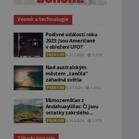
Vesmír a technologie
Podivné události roku
2023: Jsou Američané
v obležení UFO?
PREMIUM
27.7.2026
3.5TIS
Nad australským
městem „tančila“
záhadná světla
PREMIUM
4.7.2026
3.4TIS
Mimozemšťan z
Andahuaylillas: Čí jsou
ostatky zakrslého
stvoření s ohromnou
PREMIUM
26.6.2026
2.9TIS
lebkou?
Záhady historie