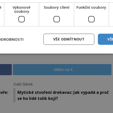
é
Výkonové
Soubory cílení
Funkční soubory
CLANEK" odešlete na číslo
903 33 20
.
soubory
EMKNOUT KÓDEM
ODROBNOSTI
VŠE ODMÍTNOUT
VŠ
DPH. Službu technicky zajišťuje Airtoy a.s. Infolinka: 602 777 555,
ww.platmobilem.cz
Sdílet na X
Další článek
oře:
Mytické stvoření drekavac: Jak vypadá a proč
se ho lidé tolik bojí?