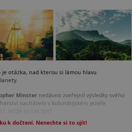
 je otázka, nad kterou si lámou hlavu
lanety.
opher Minster
nedávno zveřejnil výsledky svého
hatství nacházelo v kolumbijském jezeře
37. Může to tak být?
ku k dočtení. Nenechte si to ujít!