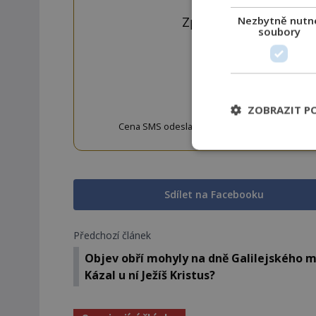
Nezbytně nutn
Zprávu ve tvaru "CTU 
soubory
OD
ZOBRAZIT P
Cena SMS odeslané na číslo 9033320 je 20 Kč vč. 
w
Sdílet na Facebooku
Předchozí článek
Objev obří mohyly na dně Galilejského m
Kázal u ní Ježíš Kristus?