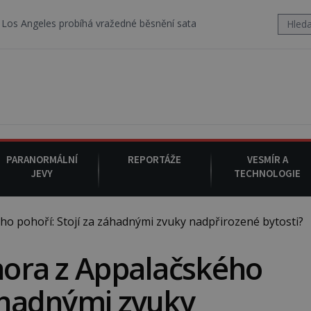
robíhá vražedné běsnění satanistického gangu vedeného Charlesem 
PARANORMÁLNÍ
REPORTÁŽE
VESMÍR A
JEVY
TECHNOLOGIE
ho pohoří: Stojí za záhadnými zvuky nadpřirozené bytosti?
 hora z Appalačského
záhadnými zvuky