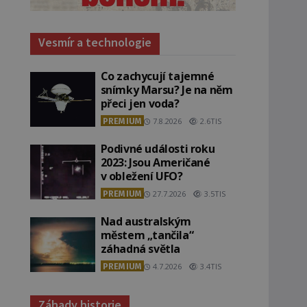
Vesmír a technologie
Co zachycují tajemné
snímky Marsu? Je na něm
přeci jen voda?
PREMIUM
7.8.2026
2.6TIS
Podivné události roku
2023: Jsou Američané
v obležení UFO?
PREMIUM
27.7.2026
3.5TIS
Nad australským
městem „tančila“
záhadná světla
PREMIUM
4.7.2026
3.4TIS
Záhady historie