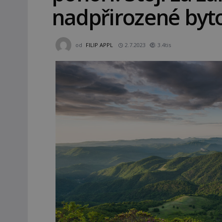
nadpřirozené byto
od
FILIP APPL
2.7.2023
3.4tis