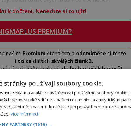
ku k dočtení. Nenechte si to ujít!
NIGMAPLUS PREMIUM?
 se naším
Premium
čtenářem a
odemkněte
si tento
i
tisíce
dalších
skvělých článků
.
 od nás obdržíte i celou řadu
hodnotných bonusů
!
 stránky používají soubory cookie.
ODEMKNOUT ČLÁNEK
bsahu, reklam a analýze návštěvnosti používáme soubory cookie. 
šich stránek také sdílíme s našimi reklamními a analytickými partn
s dalšími informacemi, které jste jim poskytli nebo které shromá
lužeb.
Více informací
CHNY PARTNERY
(1616) →