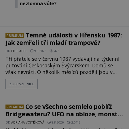
nezlomná vůle?
Temné události v Hřensku 1987:
PREMIUM
Jak zemřeli tři mladí trampové?
OD
FILIP APPL
9.8.2026
423
Tři přátelé se v červnu 1987 vydávají na týdenní
putování Českosaským Švýcarskem. Domů se
však nevrátí. O několik měsíců později jsou v
nepřístupných skalách u Hřenska nalezeny jejich
ZOBRAZIT VÍCE
kostry – a s nimi stopy, které se jen obtížně
slučují s nešťastnou náhodou. Zabil mladé
trampy přírodní živel, neznámý útočník, nebo
někdo, koho tehdejší režim nechtěl odhalit?
Co se všechno semlelo poblíž
PREMIUM
[gallery ids="171131,171132,1711
Bridgewateru? UFO na obloze, monstra
v bažinách!
OD
ADRIANA VOJTÍŠKOVÁ
8.8.2026
2.0TIS