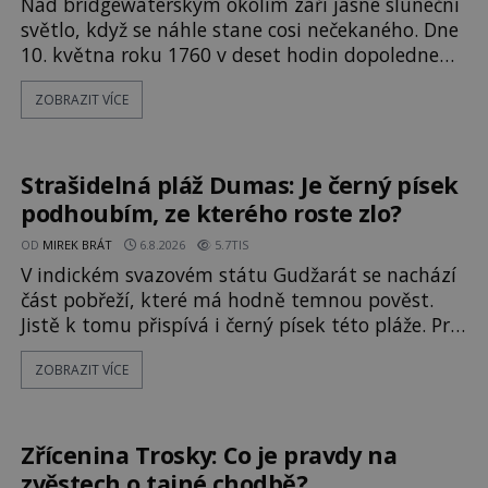
Nad bridgewaterským okolím září jasné sluneční
světlo, když se náhle stane cosi nečekaného. Dne
10. května roku 1760 v deset hodin dopoledne
zde dojde k vůbec prvnímu historicky
ZOBRAZIT VÍCE
doloženému přeletu UFO. Podle záznamů
vyzařuje takové světlo, že vypadá jako „koule
hořícího ohně“. Jde jen o nějaký optický klam,
nebo se zde skutečně právě vznáší mimozemská
Strašidelná pláž Dumas: Je černý písek
loď
podhoubím, ze kterého roste zlo?
OD
MIREK BRÁT
6.8.2026
5.7TIS
V indickém svazovém státu Gudžarát se nachází
část pobřeží, které má hodně temnou pověst.
Jistě k tomu přispívá i černý písek této pláže. Proč
má pláž takové netypické zbarvení? Nakolik jsou
ZOBRAZIT VÍCE
pravdivé historky, že zde došlo k
nevysvětlitelným zmizením turistů? Ti, kteří se
nebojí, nás mohou následovat. Vstupujeme na
pláž Dumas ve městě Surat. Gu
Zřícenina Trosky: Co je pravdy na
zvěstech o tajné chodbě?