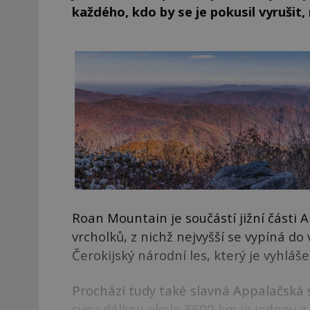
každého, kdo by se je pokusil vyrušit,
Roan Mountain je součástí jižní části 
vrcholků, z nichž nejvyšší se vypíná do
Čerokijský národní les, který je vyhl
Prochází tudy také slavná Appalačská st
svou délkou okolo 3500 km je jednou z n