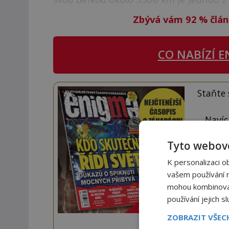
Zbývá vám 92
%
člán
CO NABÍZÍ
E
Staňte
Navíc
Tyto webové
K personalizaci o
vašem používání na
mohou kombinovat 
používání jejich s
ZOBRAZIT VŠE