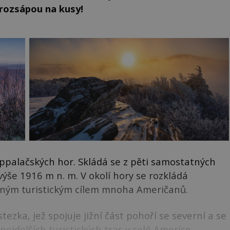
 rozsápou na kusy!
Appalačských hor. Skládá se z pěti samostatných
 výše 1916 m n. m. V okolí hory se rozkládá
ášeným turistickým cílem mnoha Američanů.
ezka, jež spojuje jižní část pohoří se severní a se
ejdelších turistických tras v celé Americe.