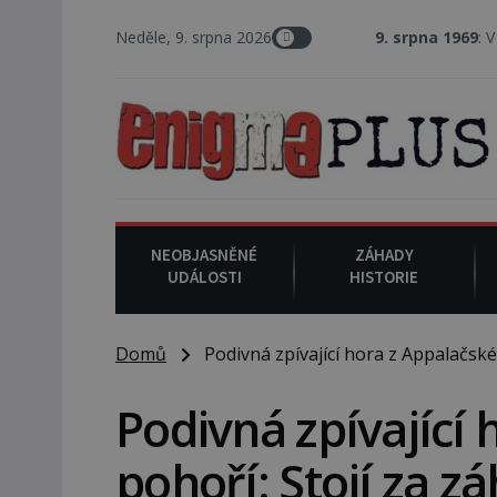
Neděle, 9. srpna 2026
9. srpna 1969
: V Los Angeles p
NEOBJASNĚNÉ
ZÁHADY
UDÁLOSTI
HISTORIE
Domů
Podivná zpívající hora z Appalačské
Podivná zpívající
pohoří: Stojí za 