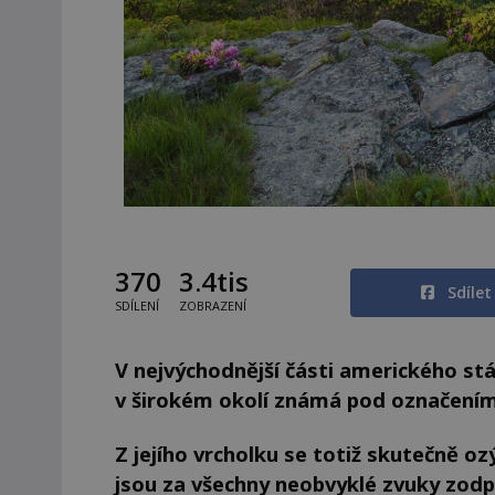
370
3.4tis
Sdíle
SDÍLENÍ
ZOBRAZENÍ
V nejvýchodnější části amerického st
v širokém okolí známá pod označením 
Z jejího vrcholku se totiž skutečně o
jsou za všechny neobvyklé zvuky zodp