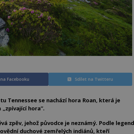
t na Facebooku
Sdílet na Twitteru
átu Tennessee se nachází hora Roan, která je
„zpívající hora“.
zývá zpěv, jehož původce je neznámý. Podle legen
ovědní duchové zemřelých indiánů, kteří