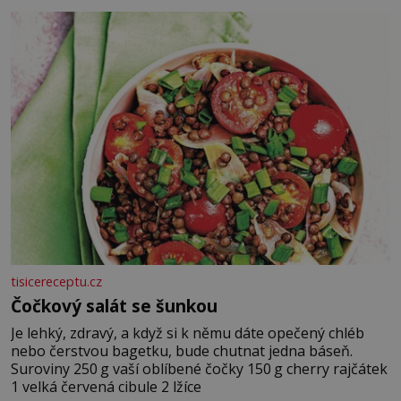
tisicereceptu.cz
Čočkový salát se šunkou
Je lehký, zdravý, a když si k němu dáte opečený chléb
nebo čerstvou bagetku, bude chutnat jedna báseň.
Suroviny 250 g vaší oblíbené čočky 150 g cherry rajčátek
1 velká červená cibule 2 lžíce