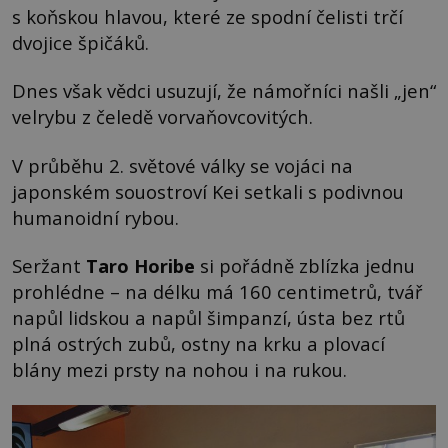
s koňskou hlavou, které ze spodní čelisti trčí
dvojice špičáků.
Dnes však vědci usuzují, že námořníci našli „jen“
velrybu z čeledě vorvaňovcovitých.
V průběhu 2. světové války se vojáci na
japonském souostroví Kei setkali s podivnou
humanoidní rybou.
Seržant
Taro Horibe
si pořádně zblízka jednu
prohlédne – na délku má 160 centimetrů, tvář
napůl lidskou a napůl šimpanzí, ústa bez rtů
plná ostrých zubů, ostny na krku a plovací
blány mezi prsty na nohou i na rukou.