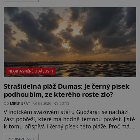
světlo, že vypadá jako „koule hořícího ohně“. Jde
jen o nějaký optický klam, nebo se zde skutečně
právě vznáší mimozemská loď
NEOBJASNĚNÉ UDÁLOSTI
Strašidelná pláž Dumas: Je černý písek
podhoubím, ze kterého roste zlo?
OD
MIREK BRÁT
6.8.2026
5.3TIS
V indickém svazovém státu Gudžarát se nachází
část pobřeží, které má hodně temnou pověst. Jistě
k tomu přispívá i černý písek této pláže. Proč má
pláž takové netypické zbarvení? Nakolik jsou
ZOBRAZIT VÍCE