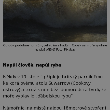
Obludy, podobné humrům, velrybám a hadům. Copak asi moře vyvrhne
na pláž příště? Foto: Pixabay
Napůl člověk, napůl ryba
Někdy v 19. století připluje britský parník Emu
ke korálovému atolu Suwarrow (Cookovy
ostrovy) a to už k nim běží domorodci a tvrdí, že
moře vyplavilo „ďábelskou rybu“.
Námořníci na místě najdou 18metrové stvoření