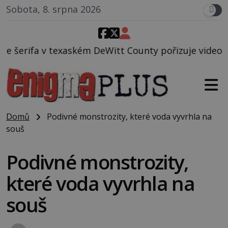
Sobota, 8. srpna 2026
eWitt County pořizuje video, na kterém před jeho v
Domů
Podivné monstrozity, které voda vyvrhla na
souš
Podivné monstrozity,
které voda vyvrhla na
souš