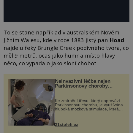
To se stane například v australském Novém
Jižním Walesu, kde v roce 1883 jistý pan
Hoad
najde u řeky Brungle Creek podivného tvora, co
měl 9 metrů, ocas jako humr a místo hlavy
něco, co vypadalo jako sloní chobot.
Neinvazivní léčba nejen
Parkinsonovy choroby
pomocí ultrazvukové
„helmy“
Ke zmírnění třesu, který doprovází
Parkinsonovu chorobu, je využívána
hluboká mozková stimulace, která
však vyžaduje vysoce invazivní
zákrok. Ultrazvuk zase není vhodný
k dostatečně přesnému zacílení ...
21stoleti.cz