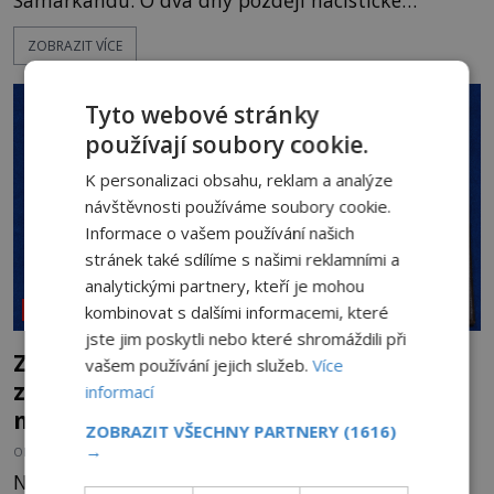
Samarkandu. O dva dny později nacistické
Německo zahajuje operaci Barbarossa a napadá
ZOBRAZIT VÍCE
Sovětský svaz. Shoda dat je natolik zarážející, že se
rodí jedna z nejslavnějších „kleteb“ 20. století. Je
na legendě něco pravdy, nebo jde jen o fascinující
Tyto webové stránky
souhru okolností? Když antropolog Michail
používají soubory cookie.
Gerasimov (1907-1970) a
K personalizaci obsahu, reklam a analýze
návštěvnosti používáme soubory cookie.
Informace o vašem používání našich
stránek také sdílíme s našimi reklamními a
analytickými partnery, kteří je mohou
kombinovat s dalšími informacemi, které
NEOBJASNĚNÉ UDÁLOSTI
jste jim poskytli nebo které shromáždili při
Záhada Rohoncského kodexu: Ukrývá
vašem používání jejich služeb.
Více
zapomenutý jazyk, tajnou šifru, nebo
informací
mistrovský podvrh?
ZOBRAZIT VŠECHNY PARTNERY
(1616)
→
OD
HELENA STEJSKALOVÁ
3.8.2026
3.1TIS
Na první pohled připomíná obyčejnou starou