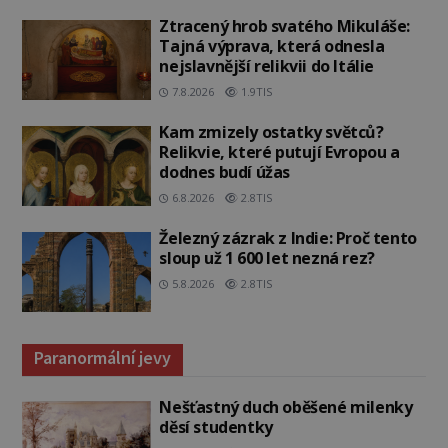
Ztracený hrob svatého Mikuláše:
Tajná výprava, která odnesla
nejslavnější relikvii do Itálie
7.8.2026
1.9TIS
Kam zmizely ostatky světců?
Relikvie, které putují Evropou a
dodnes budí úžas
6.8.2026
2.8TIS
Železný zázrak z Indie: Proč tento
sloup už 1 600 let nezná rez?
5.8.2026
2.8TIS
Paranormální jevy
Nešťastný duch oběšené milenky
děsí studentky