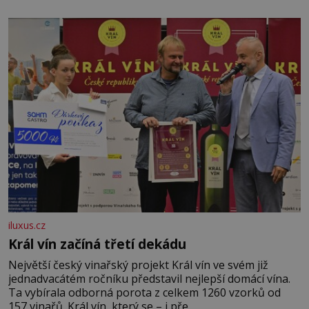
iluxus.cz
Král vín začíná třetí dekádu
Největší český vinařský projekt Král vín ve svém již
jednadvacátém ročníku představil nejlepší domácí vína.
Ta vybírala odborná porota z celkem 1260 vzorků od
157 vinařů. Král vín, který se – i pře