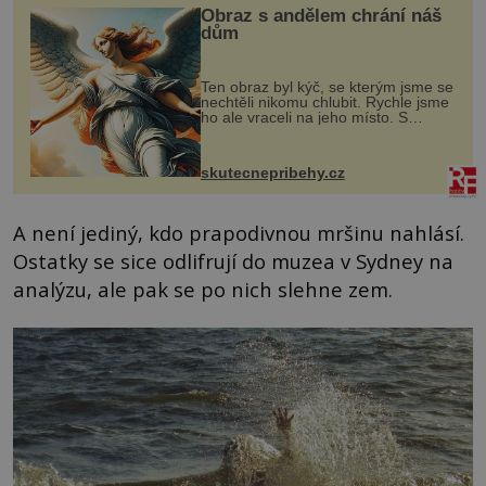
Obraz s andělem chrání náš
dům
Ten obraz byl kýč, se kterým jsme se
nechtěli nikomu chlubit. Rychle jsme
ho ale vraceli na jeho místo. S
manželem Vaškem jsme si pořídili
chaloupku, takový domek na severu
Čech, kde jsme si naplánova...
skutecnepribehy.cz
A není jediný, kdo prapodivnou mršinu nahlásí.
Ostatky se sice odlifrují do muzea v Sydney na
analýzu, ale pak se po nich slehne zem.