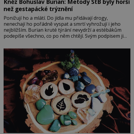
Kněz Bohuslav Burian: Metody StB byly horší
než gestapácké trýznění
Ponižují ho a mlátí. Do jídla mu přidávají drogy,
nenechají ho pořádně vyspat a smrtí vyhrožují i jeho
nejbližším. Burian kruté týrání nevydrží a estébákům
podepíše všechno, co po něm chtějí. Svým podpisem jim
potvrdí také to, že na něj během výslechů nikdo nevyvíjel
fyzický ani psychický nátlak. Syn brněnského řezníka
chce být knězem a