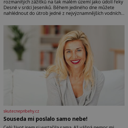
rozmanitých zážitků na tak malém území jako údolí řeky
Desné v srdci Jeseníků. Během jediného dne můžete
nahlédnout do útrob jedné z nejvýznamnějších vodních
elektráren v Evropě, vydat se na horské hřebeny, projet
se na koloběžce a den zakončit poznáváním památek ve
Velkých Losinách nebo v termálním
skutecnepribehy.cz
Souseda mi poslalo samo nebe!
Celý život jsem si vystačila sama. Až vážná nemoc mi