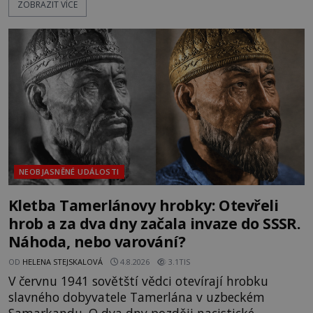
ZOBRAZIT VÍCE
nich se usídlí na jedné z věží slavného hradu
Trosky. Šlechtic Ota IV. z Bergova (1399–1452) patří
mezi vůdce protihusitského boje. Za manželku má
skutečně jistou
NEOBJASNĚNÉ UDÁLOSTI
Kletba Tamerlánovy hrobky: Otevřeli
hrob a za dva dny začala invaze do SSSR.
Náhoda, nebo varování?
OD
HELENA STEJSKALOVÁ
4.8.2026
3.1TIS
V červnu 1941 sovětští vědci otevírají hrobku
slavného dobyvatele Tamerlána v uzbeckém