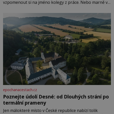
vzpomenout si na jméno kolegy z práce. Nebo marně v
paměti lovíte název knížky, kterou jste nedávno přečetli.
Je to opravdu tak, s věkem jako kdyby se paměť
rozhodla stávkovat. Cvičte
epochanacestach.cz
Poznejte údolí Desné: od Dlouhých strání po
termální prameny
Jen málokteré místo v České republice nabízí tolik