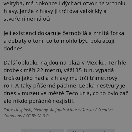
velryba, má dokonce i dýchací otvor na vrcholu
hlavy. Jenže z hlavy jí trčí dva velké kly a
stvoření nemá oči.
Její existenci dokazuje černobílá a zrnitá fotka
a debaty o tom, co to mohlo být, pokračují
dodnes.
Další obludku najdou na pláži v Mexiku. Tenhle
drobek měří 22 metrů, váží 35 tun, vypadá
trošku jako had a z hlavy mu trčí třímetrový
roh. A taky příšerně páchne. Lebka nestvůry je
dnes v muzeu ve městě Tecolutla, co to bylo zač
ale nikdo pořádně nezjistil.
Foto: Unsplash, Pixabay, AlejandroLinaresGarcia / Creative
Commons / CC BY-SA 3.0