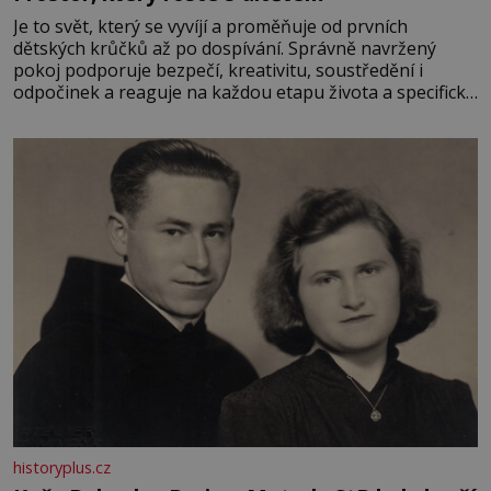
Je to svět, který se vyvíjí a proměňuje od prvních
dětských krůčků až po dospívání. Správně navržený
pokoj podporuje bezpečí, kreativitu, soustředění i
odpočinek a reaguje na každou etapu života a specifické
potřeby dítěte. Pro nejmenší je klíčová jednoduchost,
měkkost a bezpečí, proto by pokoj miminka měl působit
především klidně a útulně. Předškolní věk je
historyplus.cz