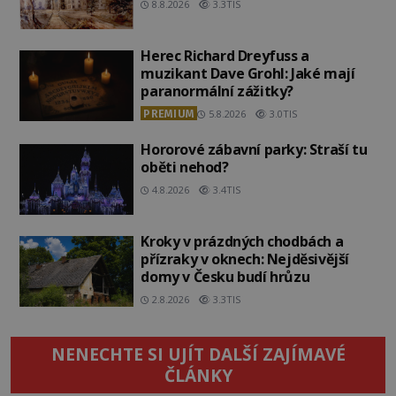
8.8.2026
3.3TIS
Herec Richard Dreyfuss a
muzikant Dave Grohl: Jaké mají
paranormální zážitky?
PREMIUM
5.8.2026
3.0TIS
Hororové zábavní parky: Straší tu
oběti nehod?
4.8.2026
3.4TIS
Kroky v prázdných chodbách a
přízraky v oknech: Nejděsivější
domy v Česku budí hrůzu
2.8.2026
3.3TIS
NENECHTE SI UJÍT DALŠÍ ZAJÍMAVÉ
ČLÁNKY