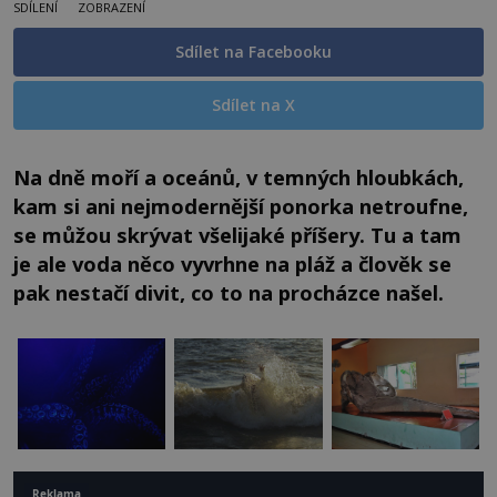
SDÍLENÍ
ZOBRAZENÍ
Sdílet na Facebooku
Sdílet na X
Na dně moří a oceánů, v temných hloubkách,
kam si ani nejmodernější ponorka netroufne,
se můžou skrývat všelijaké příšery. Tu a tam
je ale voda něco vyvrhne na pláž a člověk se
pak nestačí divit, co to na procházce našel.
Reklama