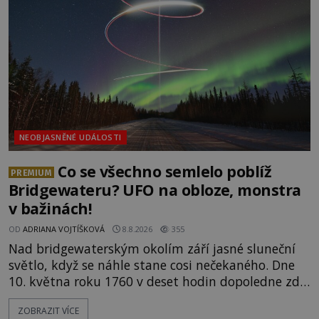
NEOBJASNĚNÉ UDÁLOSTI
Co se všechno semlelo poblíž
PREMIUM
Bridgewateru? UFO na obloze, monstra
v bažinách!
OD
ADRIANA VOJTÍŠKOVÁ
8.8.2026
355
Nad bridgewaterským okolím září jasné sluneční
světlo, když se náhle stane cosi nečekaného. Dne
10. května roku 1760 v deset hodin dopoledne zde
dojde k vůbec prvnímu historicky doloženému
ZOBRAZIT VÍCE
přeletu UFO. Podle záznamů vyzařuje takové