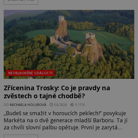
pravdivé historky, že zde došlo k nevysvětlitelným
zmizením turistů? Ti, kteří se nebojí, nás mohou
následovat. Vstupujeme na pláž Dumas ve městě
Surat. Gu
NEOBJASNĚNÉ UDÁLOSTI
Zřícenina Trosky: Co je pravdy na
zvěstech o tajné chodbě?
OD
MICHAELA HOLUBOVÁ
5.8.2026
3.1TIS
„Budeš se smažit v horoucích peklech!“ povykuje
Markéta na o dvě generace mladší Barboru. Ta jí
za chvíli slovní palbu opětuje. První je zarytá
katolička, druhá přesvědčená kališnice. A každá z