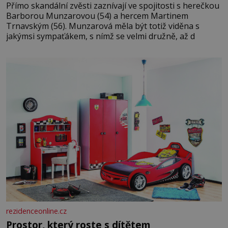
Přímo skandální zvěsti zaznívají ve spojitosti s herečkou
Barborou Munzarovou (54) a hercem Martinem
Trnavským (56). Munzarová měla být totiž viděna s
jakýmsi sympaťákem, s nímž se velmi družně, až d
rezidenceonline.cz
Prostor, který roste s dítětem