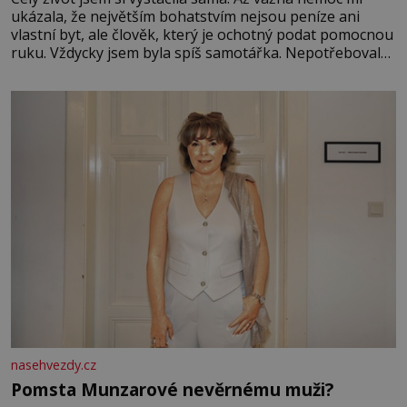
ukázala, že největším bohatstvím nejsou peníze ani
vlastní byt, ale člověk, který je ochotný podat pomocnou
ruku. Vždycky jsem byla spíš samotářka. Nepotřebovala
jsem kolem sebe partu kamarádek ani partnera. Stačily
mi knihy, práce a hlavně klid. Hned po studiích jsem
odešla z rodného města,
nasehvezdy.cz
Pomsta Munzarové nevěrnému muži?