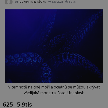
od
DOMINIKA ELIÁŠOVÁ
6.10.2021
5.9tis
V temnotě na dně moří a oceánů se můžou skrývat
všelijaká monstra. Foto: Unsplash
625
5.9tis