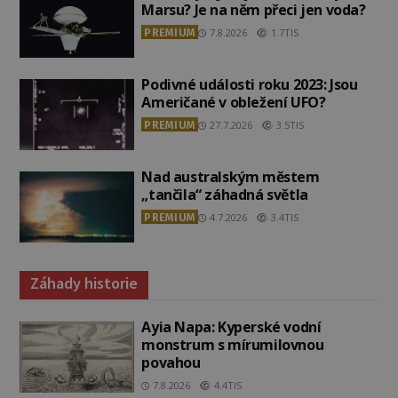
Marsu? Je na něm přeci jen voda?
PREMIUM
7.8.2026
1.7TIS
Podivné události roku 2023: Jsou
Američané v obležení UFO?
PREMIUM
27.7.2026
3.5TIS
Nad australským městem
„tančila“ záhadná světla
PREMIUM
4.7.2026
3.4TIS
Záhady historie
Ayia Napa: Kyperské vodní
monstrum s mírumilovnou
povahou
7.8.2026
4.4TIS