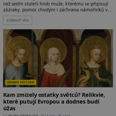
než sedm století hrob muže, kterému se připisují
zázraky, pomoc chudým i záchrana námořníků v
bouřích. Pak ale přichází rok 1087 a klidné místo
ZOBRAZIT VÍCE
se mění v dějiště podivné noční výpravy. Skupina
italských námořníků otevírá hrob svatého
Mikuláše a odváží jeho ostatky přes moře do Bari.
Je to zbožná záchrana před nebezpečím, nebo
promyšlená krádež,
ZÁHADY HISTORIE
Kam zmizely ostatky světců? Relikvie,
které putují Evropou a dodnes budí
úžas
OD
HELENA STEJSKALOVÁ
6.8.2026
2.9TIS