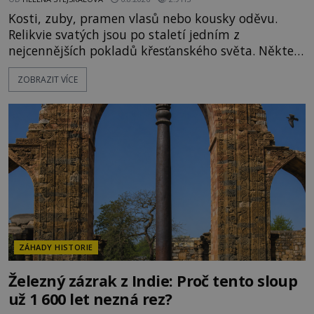
Kosti, zuby, pramen vlasů nebo kousky oděvu.
Relikvie svatých jsou po staletí jedním z
nejcennějších pokladů křesťanského světa. Některé
mají pečlivě doloženou historii, jiné provází
ZOBRAZIT VÍCE
záhady, krádeže i nečekané objevy. Jejich osudy
připomínají dobrodružné romány, přesto se opírají
o skutečné historické události. Ve středověké
Evropě mají relikvie mimořádnou hodnotu. Nejsou
jen předmětem úcty
ZÁHADY HISTORIE
Železný zázrak z Indie: Proč tento sloup
už 1 600 let nezná rez?