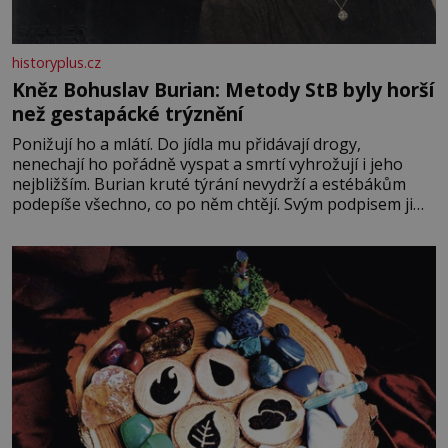
historyplus.cz
Kněz Bohuslav Burian: Metody StB byly horší
než gestapácké trýznění
Ponižují ho a mlátí. Do jídla mu přidávají drogy,
nenechají ho pořádně vyspat a smrtí vyhrožují i jeho
nejbližším. Burian kruté týrání nevydrží a estébákům
podepíše všechno, co po něm chtějí. Svým podpisem jim
potvrdí také to, že na něj během výslechů nikdo nevyvíjel
fyzický ani psychický nátlak. Syn brněnského řezníka
chce být knězem a