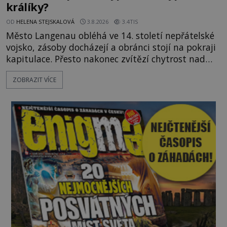
králíky?
OD
HELENA STEJSKALOVÁ
3.8.2026
3.4TIS
Město Langenau obléhá ve 14. století nepřátelské
vojsko, zásoby docházejí a obránci stojí na pokraji
kapitulace. Přesto nakonec zvítězí chytrost nad
hrubou silou. Podle staré německé legendy vypustí
ZOBRAZIT VÍCE
obyvatelé za hradby dobře živeného králíka, aby
nepřítele přesvědčili, že uvnitř města je jídla stále
dost. Čas pracuje pro obléhatele. Ve městě ubývají
zásoby a každý den znamená další porci strádá