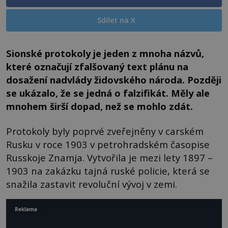
Sdílet na X
Sionské protokoly je jeden z mnoha názvů,
které označují zfalšovaný text plánu na
dosažení nadvlády židovského národa. Později
se ukázalo, že se jedná o falzifikát. Měly ale
mnohem širší dopad, než se mohlo zdát.
Protokoly byly poprvé zveřejněny v carském
Rusku v roce 1903 v petrohradském časopise
Russkoje Znamja. Vytvořila je mezi lety 1897 –
1903 na zakázku tajná ruské policie, která se
snažila zastavit revoluční vývoj v zemi.
Reklama