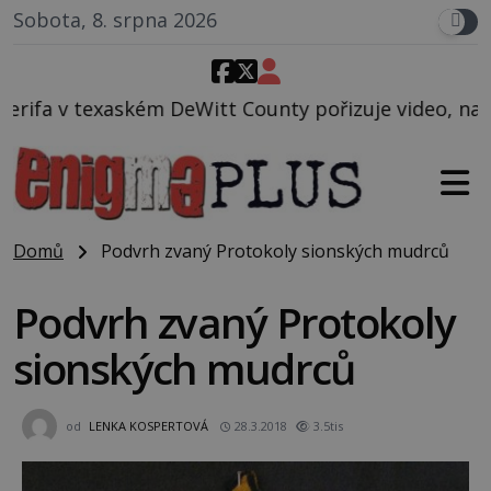
Sobota, 8. srpna 2026
t County pořizuje video, na kterém před jeho vozem 
Domů
Podvrh zvaný Protokoly sionských mudrců
Podvrh zvaný Protokoly
sionských mudrců
od
LENKA KOSPERTOVÁ
28.3.2018
3.5tis