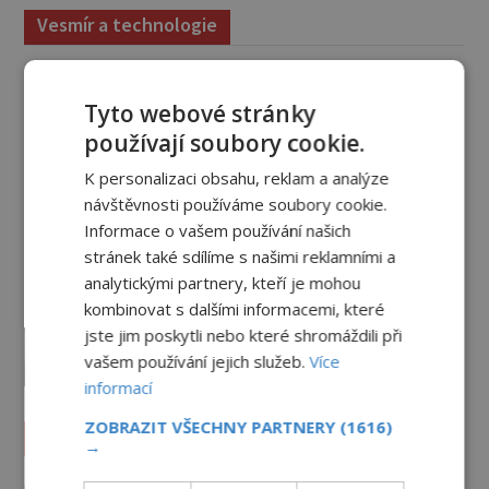
Vesmír a technologie
Co zachycují tajemné snímky
Marsu? Je na něm přeci jen voda?
Tyto webové stránky
PREMIUM
7.8.2026
2.0TIS
používají soubory cookie.
K personalizaci obsahu, reklam a analýze
Podivné události roku 2023: Jsou
návštěvnosti používáme soubory cookie.
Američané v obležení UFO?
Informace o vašem používání našich
PREMIUM
27.7.2026
3.5TIS
stránek také sdílíme s našimi reklamními a
analytickými partnery, kteří je mohou
Nad australským městem
kombinovat s dalšími informacemi, které
„tančila“ záhadná světla
jste jim poskytli nebo které shromáždili při
PREMIUM
4.7.2026
3.4TIS
vašem používání jejich služeb.
Více
informací
ZOBRAZIT VŠECHNY PARTNERY
(1616)
Záhady historie
→