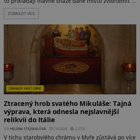
to přikládají hlavně snaze dané místo zviditelnit a
přitáhnout k němu pozornost záhadám
ZOBRAZIT VÍCE
nakloněných turistů. Je to také případ kyperského
tvora jménem Ayia Napa? Nebo se může za
legendami o něm ukrývat nějaký pravdivý základ?
V blízkosti Mysu Greco, jak se přez
ZÁHADY HISTORIE
Ztracený hrob svatého Mikuláše: Tajná
výprava, která odnesla nejslavnější
relikvii do Itálie
OD
HELENA STEJSKALOVÁ
7.8.2026
2.2TIS
V tichu starobylého chrámu v Myře zůstává po více