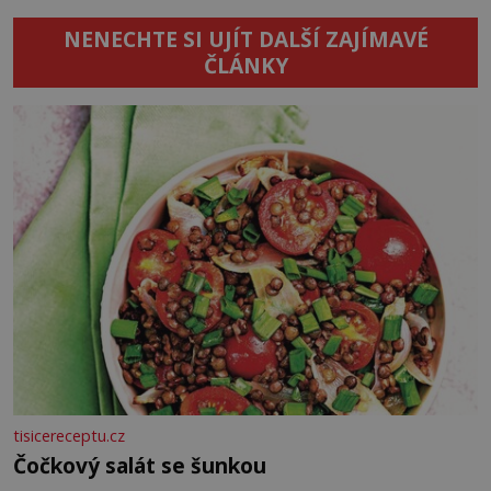
NENECHTE SI UJÍT DALŠÍ ZAJÍMAVÉ
ČLÁNKY
tisicereceptu.cz
Čočkový salát se šunkou