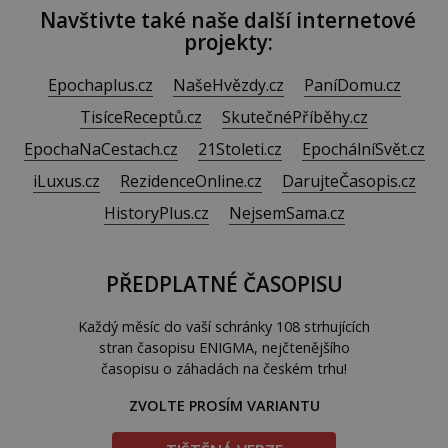
Navštivte také naše další internetové
projekty:
Epochaplus.cz
NašeHvězdy.cz
PaníDomu.cz
TisíceReceptů.cz
SkutečnéPříběhy.cz
EpochaNaCestach.cz
21Stoleti.cz
EpochálníSvět.cz
iLuxus.cz
RezidenceOnline.cz
DarujteČasopis.cz
HistoryPlus.cz
NejsemSama.cz
PŘEDPLATNÉ ČASOPISU
Každý měsíc do vaší schránky 108 strhujících
stran časopisu ENIGMA, nejčtenějšího
časopisu o záhadách na českém trhu!
ZVOLTE PROSÍM VARIANTU