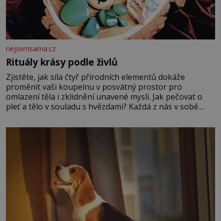
nejsemsama.cz
Rituály krásy podle živlů
Zjistěte, jak síla čtyř přírodních elementů dokáže
proměnit vaši koupelnu v posvátný prostor pro
omlazení těla i zklidnění unavené mysli. Jak pečovat o
pleť a tělo v souladu s hvězdami? Každá z nás v sobě
nese otisk vesmíru, který se projevuje nejen v naší
povaze, ale i v potřebách naší pokožky. Ohnivá znamení
Ženy narozené ve znamení Berana, Lva a Střelce v sobě
nesou žár, odvahu a neutuchající elán. Vaše