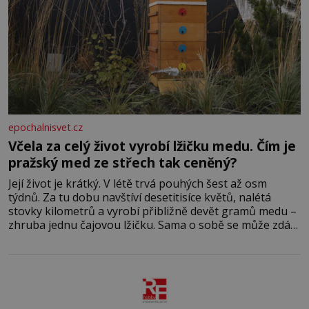
epochalnisvet.cz
Včela za celý život vyrobí lžičku medu. Čím je
pražský med ze střech tak ceněný?
Její život je krátký. V létě trvá pouhých šest až osm
týdnů. Za tu dobu navštíví desetitisíce květů, nalétá
stovky kilometrů a vyrobí přibližně devět gramů medu –
zhruba jednu čajovou lžičku. Sama o sobě se může zdát
bezvýznamná. Teprve když se spojí s dalšími desítkami
tisíc příslušnic svého včelstva, vznikne jeden z
nejdokonalejších organismů