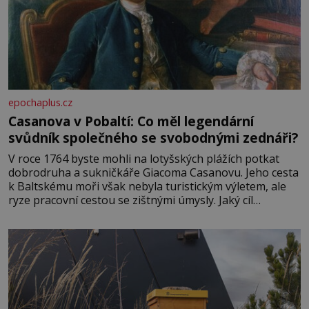
epochaplus.cz
Casanova v Pobaltí: Co měl legendární
svůdník společného se svobodnými zednáři?
V roce 1764 byste mohli na lotyšských plážích potkat
dobrodruha a sukničkáře Giacoma Casanovu. Jeho cesta
k Baltskému moři však nebyla turistickým výletem, ale
ryze pracovní cestou se zištnými úmysly. Jaký cíl
Casanova sledoval, když se například procházel uličkami
lotyšské Rigy? Casanova v Pobaltí kontaktoval tamní
zednářské lóže. Nebyl v této oblasti žádným nováčkem,
protože do zednářské