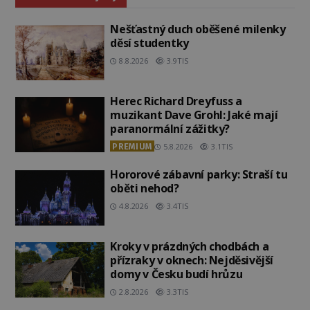
Nešťastný duch oběšené milenky
děsí studentky
8.8.2026
3.9TIS
Herec Richard Dreyfuss a
muzikant Dave Grohl: Jaké mají
paranormální zážitky?
PREMIUM
5.8.2026
3.1TIS
Hororové zábavní parky: Straší tu
oběti nehod?
4.8.2026
3.4TIS
Kroky v prázdných chodbách a
přízraky v oknech: Nejděsivější
domy v Česku budí hrůzu
2.8.2026
3.3TIS