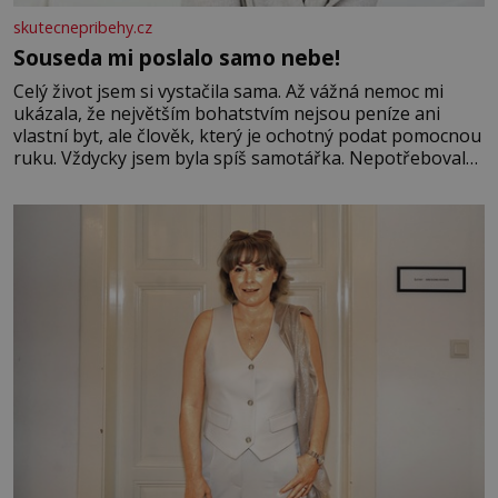
skutecnepribehy.cz
Souseda mi poslalo samo nebe!
Celý život jsem si vystačila sama. Až vážná nemoc mi
ukázala, že největším bohatstvím nejsou peníze ani
vlastní byt, ale člověk, který je ochotný podat pomocnou
ruku. Vždycky jsem byla spíš samotářka. Nepotřebovala
jsem kolem sebe partu kamarádek ani partnera. Stačily
mi knihy, práce a hlavně klid. Hned po studiích jsem
odešla z rodného města,