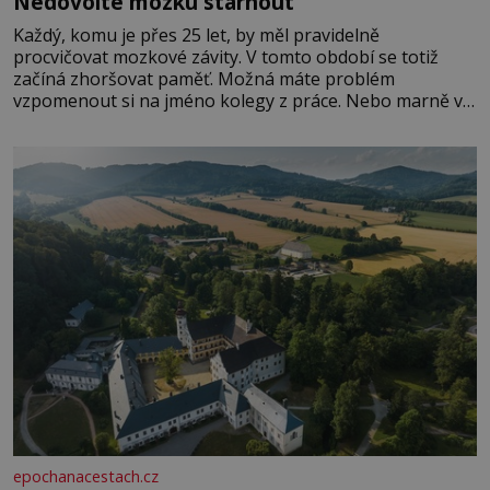
Nedovolte mozku stárnout
Každý, komu je přes 25 let, by měl pravidelně
procvičovat mozkové závity. V tomto období se totiž
začíná zhoršovat paměť. Možná máte problém
vzpomenout si na jméno kolegy z práce. Nebo marně v
paměti lovíte název knížky, kterou jste nedávno přečetli.
Je to opravdu tak, s věkem jako kdyby se paměť
rozhodla stávkovat. Cvičte
epochanacestach.cz