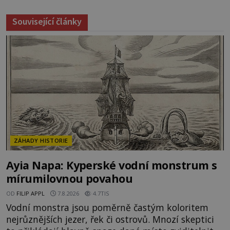
Související články
ZÁHADY HISTORIE
Ayia Napa: Kyperské vodní monstrum s
mírumilovnou povahou
OD
FILIP APPL
7.8.2026
4.7TIS
Vodní monstra jsou poměrně častým koloritem
nejrůznějších jezer, řek či ostrovů. Mnozí skeptici