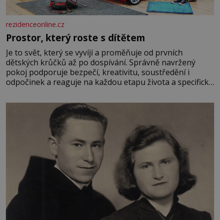
rezidenceonline.cz
Prostor, který roste s dítětem
Je to svět, který se vyvíjí a proměňuje od prvních
dětských krůčků až po dospívání. Správně navržený
pokoj podporuje bezpečí, kreativitu, soustředění i
odpočinek a reaguje na každou etapu života a specifické
potřeby dítěte. Pro nejmenší je klíčová jednoduchost,
měkkost a bezpečí, proto by pokoj miminka měl působit
především klidně a útulně. Předškolní věk je