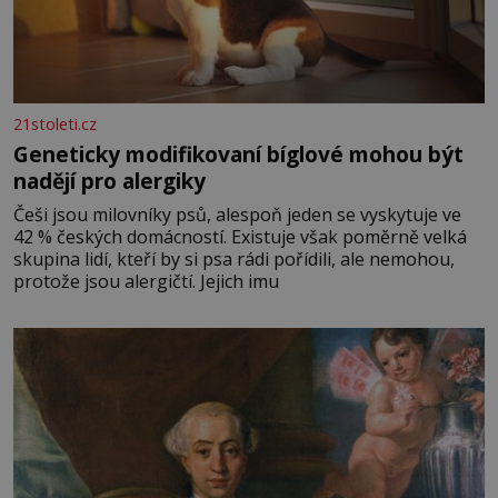
21stoleti.cz
Geneticky modifikovaní bíglové mohou být
nadějí pro alergiky
Češi jsou milovníky psů, alespoň jeden se vyskytuje ve
42 % českých domácností. Existuje však poměrně velká
skupina lidí, kteří by si psa rádi pořídili, ale nemohou,
protože jsou alergičtí. Jejich imu