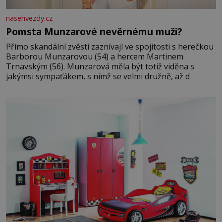
nasehvezdy.cz
Pomsta Munzarové nevěrnému muži?
Přímo skandální zvěsti zaznívají ve spojitosti s herečkou
Barborou Munzarovou (54) a hercem Martinem
Trnavským (56). Munzarová měla být totiž viděna s
jakýmsi sympaťákem, s nímž se velmi družně, až d