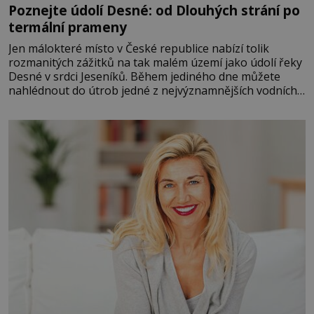
Poznejte údolí Desné: od Dlouhých strání po
termální prameny
Jen málokteré místo v České republice nabízí tolik
rozmanitých zážitků na tak malém území jako údolí řeky
Desné v srdci Jeseníků. Během jediného dne můžete
nahlédnout do útrob jedné z nejvýznamnějších vodních
elektráren v Evropě, vydat se na horské hřebeny, projet
se na koloběžce a den zakončit poznáváním památek ve
Velkých Losinách nebo v termálním