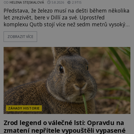
OD
HELENA STEJSKALOVÁ
5.8.2026
2.9TIS
Představa, že železo musí na dešti během několika
let zrezivět, bere v Dillí za své. Uprostřed
komplexu Qutb stojí více než sedm metrů vysoký
železný sloup, který už přibližně 1 600 let odolává
ZOBRAZIT VÍCE
počasí s jen nepatrnými stopami koroze. Jeho
mimořádná trvanlivost dlouho živí legendy o
ztracených technologiích či tajemných
materiálech. Moderní metalurgie však ukazuje, že
skutečné vysvětlení je ješt
ZÁHADY HISTORIE
Zrod legend o válečné lsti: Opravdu na
zmatení nepřítele vypouštěli vypasené