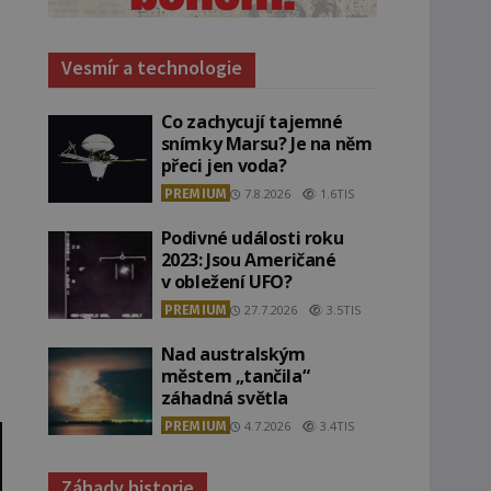
Vesmír a technologie
Co zachycují tajemné
snímky Marsu? Je na něm
přeci jen voda?
PREMIUM
7.8.2026
1.6TIS
Podivné události roku
2023: Jsou Američané
v obležení UFO?
PREMIUM
27.7.2026
3.5TIS
Nad australským
městem „tančila“
záhadná světla
PREMIUM
4.7.2026
3.4TIS
Záhady historie