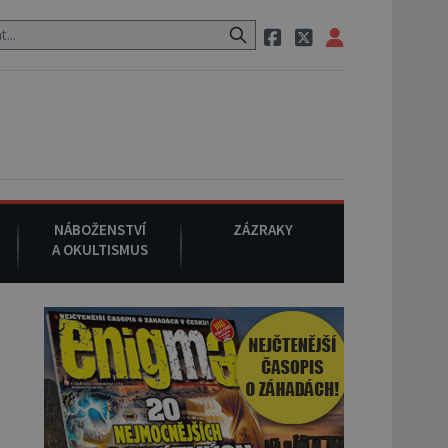
m po cestě utíká zvláštní psovitá šelma, údajně bájná čupakabra.
NÁBOŽENSTVÍ
ZÁZRAKY
A OKULTISMUS