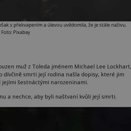
však s překvapením a úlevou uvědomila, že je stále naživu.
Foto: Pixabay
dsouzen muž z Toleda jménem Michael Lee Lockhart
 dívčině smrti její rodina našla dopisy, které jim
d jejími šestnáctými narozeninami.
u a nechce, aby byli naštvaní kvůli její smrti.