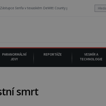
 v texaském DeWitt County pořizuje video, na kterém před jeho voze
PARANORMÁLNÍ
REPORTÁŽE
VESMÍR A
JEVY
TECHNOLOGIE
tní smrt