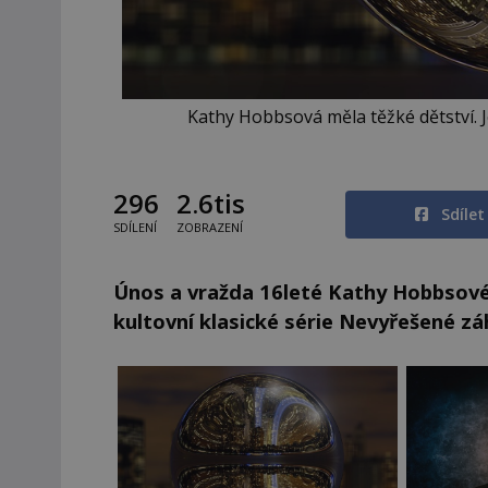
Kathy Hobbsová měla těžké dětství. Jej
296
2.6tis
Sdíle
SDÍLENÍ
ZOBRAZENÍ
Únos a vražda 16leté Kathy Hobbsové j
kultovní klasické série Nevyřešené zá