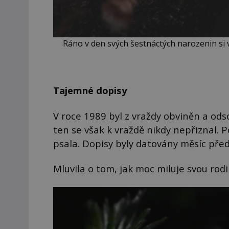
Ráno v den svých šestnáctých narozenin si 
Tajemné dopisy
V roce 1989 byl z vraždy obviněn a o
ten se však k vraždě nikdy nepřiznal. Po
psala. Dopisy byly datovány měsíc pře
Mluvila o tom, jak moc miluje svou rodin