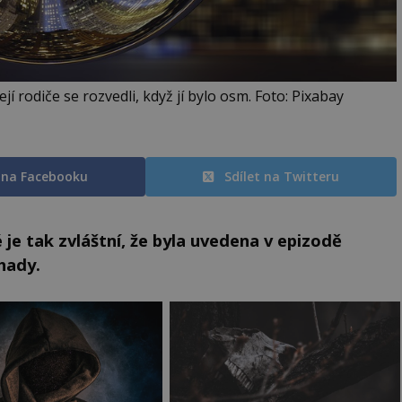
í rodiče se rozvedli, když jí bylo osm. Foto: Pixabay
t na Facebooku
Sdílet na Twitteru
e tak zvláštní, že byla uvedena v epizodě
hady.