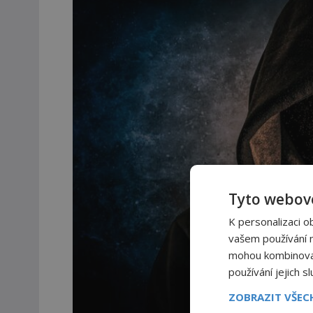
Tyto webové
K personalizaci o
vašem používání na
mohou kombinovat 
používání jejich s
ZOBRAZIT VŠE