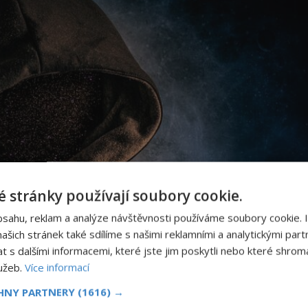
 stránky používají soubory cookie.
bsahu, reklam a analýze návštěvnosti používáme soubory cookie. 
šich stránek také sdílíme s našimi reklamními a analytickými partn
s dalšími informacemi, které jste jim poskytli nebo které shromá
lužeb.
Více informací
CHNY PARTNERY
(1616) →