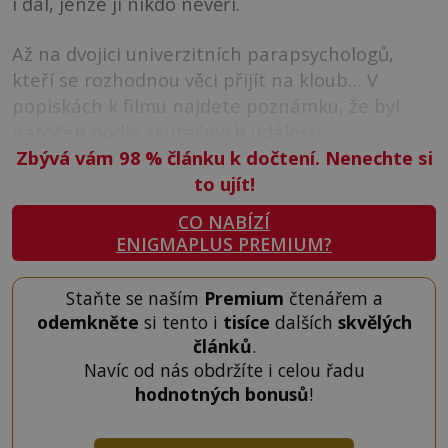
i dál, jenže jí nikdo nevěří.
Až na dvojici univerzitních parapsychologů,
kteří se rozhodnou věci přijít na kloub… V
popiskách k filmu najdete poznámku, že byl
natočen podle skutečných událostí.
Zbývá vám 98
%
článku k dočtení. Nenechte si
to ujít!
CO NABÍZÍ
ENIGMAPLUS PREMIUM?
Staňte se naším
Premium
čtenářem a
odemkněte
si tento i
tisíce
dalších
skvělých
článků
.
Navíc od nás obdržíte i celou řadu
hodnotných bonusů
!