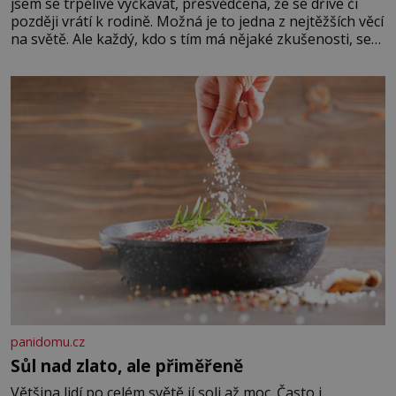
jsem se trpělivě vyčkávat, přesvědčena, že se dříve či
později vrátí k rodině. Možná je to jedna z nejtěžších věcí
na světě. Ale každý, kdo s tím má nějaké zkušenosti, se
zapřísahá, že pokud odpustíte, znatelně se vám uleví.
Když se ke mně doneslo, že si manžel pořídil milenku,
panidomu.cz
Sůl nad zlato, ale přiměřeně
Většina lidí po celém světě jí soli až moc. Často i