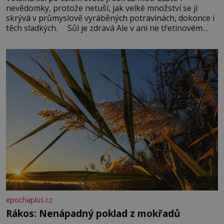
nevědomky, protože netuší, jak velké množství se jí
skrývá v průmyslově vyráběných potravinách, dokonce i
těch sladkých. Sůl je zdravá Ale v ani ne třetinovém
množství, než je pro většinu populace běžné. Její
základní složky– sodík a chlór – jsou zásadní pro
správné hospodaření
epochaplus.cz
Rákos: Nenápadný poklad z mokřadů