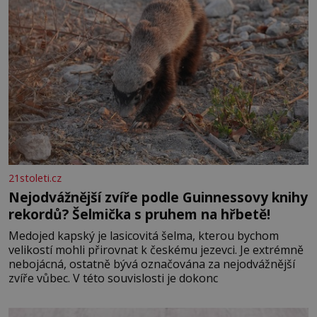
21stoleti.cz
Nejodvážnější zvíře podle Guinnessovy knihy
rekordů? Šelmička s pruhem na hřbetě!
Medojed kapský je lasicovitá šelma, kterou bychom
velikostí mohli přirovnat k českému jezevci. Je extrémně
nebojácná, ostatně bývá označována za nejodvážnější
zvíře vůbec. V této souvislosti je dokonc