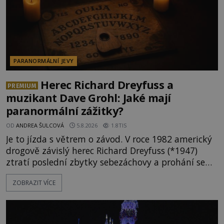
PARANORMÁLNÍ JEVY
Herec Richard Dreyfuss a
PREMIUM
muzikant Dave Grohl: Jaké mají
paranormální zážitky?
OD
ANDREA ŠULCOVÁ
5.8.2026
1.8TIS
Je to jízda s větrem o závod. V roce 1982 americký
drogově závislý herec Richard Dreyfuss (*1947)
ztratí poslední zbytky sebezáchovy a prohání se
po silnicích ve svém mercedesu jako utržený ze
ZOBRAZIT VÍCE
řetězu. Vše vyvrcholí katastrofou, když to Dreyfuss
napálí v plné rychlosti do stromu! Policie ve vraku
následně nalezne schovaný kokain. Tímto
momentem se slavnému