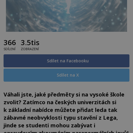
366
3.5tis
SDÍLENÍ
ZOBRAZENÍ
Sdílet na Facebooku
Sdílet na X
Váhali jste, jaké předměty si na vysoké škole
zvolit? Zatímco na českých univerzitách si
k základní nabídce můžete přidat leda tak
zábavné neobvyklosti typu stavění z Lega,
jinde se studenti mohou zabývat i
opravdovým zkoumáním paranormálních jevů!