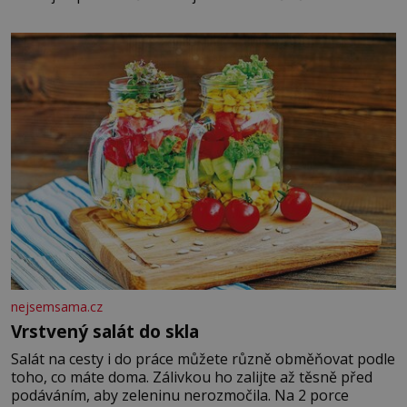
chlapečka s modrou filcovou čapkou, z níž se draly
blonďaté vlásky. Fakt, že jsou těla dávných lidí nesmírně
dobře zachovalá, přičítají odborníci zdejším klimatickým
podmínkám. Sucho, prosolené písky a extrémně
nejsemsama.cz
Vrstvený salát do skla
Salát na cesty i do práce můžete různě obměňovat podle
toho, co máte doma. Zálivkou ho zalijte až těsně před
podáváním, aby zeleninu nerozmočila. Na 2 porce