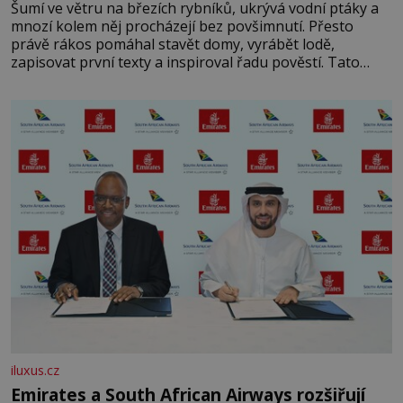
Šumí ve větru na březích rybníků, ukrývá vodní ptáky a
mnozí kolem něj procházejí bez povšimnutí. Přesto
právě rákos pomáhal stavět domy, vyrábět lodě,
zapisovat první texty a inspiroval řadu pověstí. Tato
skromná, ale užitečná rostlina provází člověka už tisíce
let. Většina lidí vnímá rákos jen jako obyčejnou kulisu
letního koupání. Stačí se však podívat
iluxus.cz
Emirates a South African Airways rozšiřují