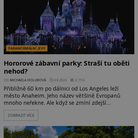
PARANORMÁLNÍ JEVY
Hororové zábavní parky: Straší tu oběti
nehod?
OD
MICHAELA HOLUBOVÁ
4.8.2026
2.7TIS
Přibližně 60 km po dálnici od Los Angeles leží
město Anaheim. Jeho název většině Evropanů
mnoho neřekne. Ale když se zmíní zdejší
Disneyland, je hned jasno. Zábavní park vyroste na
ZOBRAZIT VÍCE
poklidném místě bývalého sadu pomerančovníků.
Klid tu teď rozhodně nepanuje, park navštíví
kolem 17 000 000 zábavychtivých lidí ročně. A ač je
velká snaha to utajit, někteří z