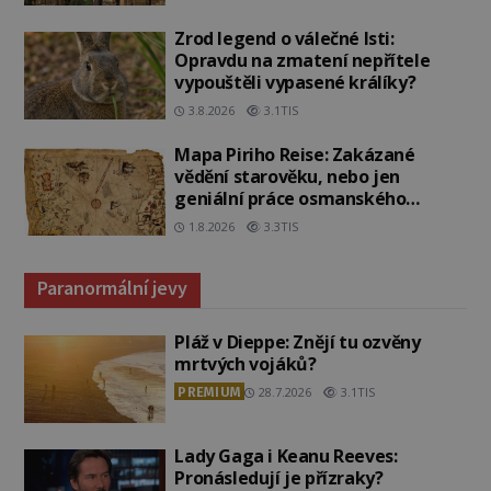
Zrod legend o válečné lsti:
Opravdu na zmatení nepřítele
vypouštěli vypasené králíky?
3.8.2026
3.1TIS
Mapa Piriho Reise: Zakázané
vědění starověku, nebo jen
geniální práce osmanského
admirála?
1.8.2026
3.3TIS
Paranormální jevy
Pláž v Dieppe: Znějí tu ozvěny
mrtvých vojáků?
PREMIUM
28.7.2026
3.1TIS
Lady Gaga i Keanu Reeves:
Pronásledují je přízraky?