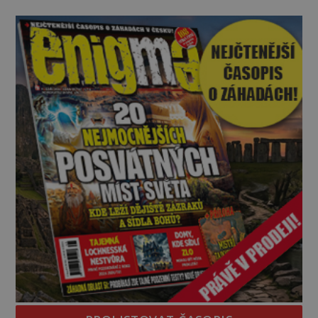
„Pane, byl byste tak laskav a svezl nás domů? Je to
pouhých několik minut od tohoto parkoviště,“
zeptá se suverénně jeden z nich. P