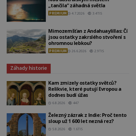
„tančila“ záhadná světla
PREMIUM
4.7.2026
3.4TIS
Mimozemšťan z Andahuaylillas: Čí
jsou ostatky zakrslého stvoření s
ohromnou lebkou?
PREMIUM
26.6.2026
2.9TIS
Záhady historie
Kam zmizely ostatky světců?
Relikvie, které putují Evropou a
dodnes budí úžas
6.8.2026
447
Železný zázrak z Indie: Proč tento
sloup už 1 600 let nezná rez?
5.8.2026
1.6TIS