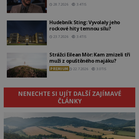
28.7.2026
3.4TIS
Hudebník Sting: Vyvolaly jeho
rockové hity temnou sílu?
23.7.2026
3.4TIS
Strážci Eilean Mòr: Kam zmizeli tři
muži z opuštěného majáku?
PREMIUM
22.7.2026
3.0TIS
NENECHTE SI UJÍT DALŠÍ ZAJÍMAVÉ
ČLÁNKY