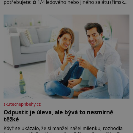
potřebujete: ✿ 1/4 ledového nebo jiného salátu (římský
salát, polníček…) ✿ 1 malá konzerva kukuřice ✿ ½
okurky ✿ 2 rajčata Zálivka: ✿ 4 lžíce olivového oleje ✿ 1
lžíci citronové šťávy ✿ ½ stroužku
skutecnepribehy.cz
Odpustit je úleva, ale bývá to nesmírně
těžké
Když se ukázalo, že si manžel našel milenku, rozhodla