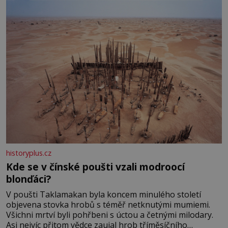
historyplus.cz
Kde se v čínské poušti vzali modroocí
blonďáci?
V poušti Taklamakan byla koncem minulého století
objevena stovka hrobů s téměř netknutými mumiemi.
Všichni mrtví byli pohřbeni s úctou a četnými milodary.
Asi nejvíc přitom vědce zaujal hrob tříměsíčního