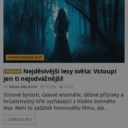
lokality vykazují nápadně podobná svědectví po
celé generace. A právě tato opakující se svědectví
ud
PARANORMÁLNÍ JEVY
Nejděsivější lesy světa: Vstoupí
PREMIUM
jen ti nejodvážnější!
OD
RADKA SÁBLIKOVÁ
1.8.2026
3.5TIS
Stínové bytosti, časové anomálie, děsivé přízraky a
hrůzostrašný křik vycházející z hlubin temného
lesa. Není to začátek hororového filmu, ale
události, které popisují návštěvníci lesů, které jsou
ZOBRAZIT VÍCE
označovány jako nejděsivější na světě. Lidé bydlící
v jejich blízkosti se jim i za bílého dne obloukem