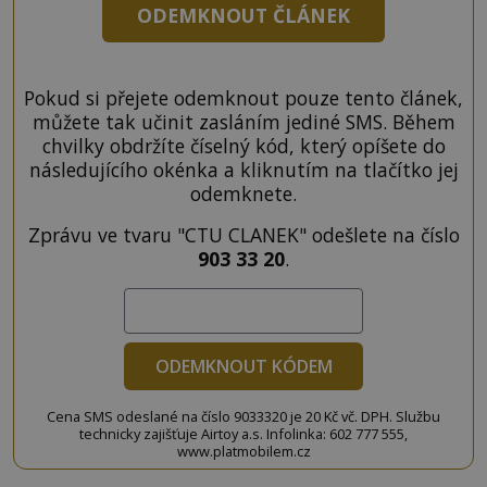
ODEMKNOUT ČLÁNEK
Pokud si přejete odemknout pouze tento článek,
můžete tak učinit zasláním jediné SMS. Během
chvilky obdržíte číselný kód, který opíšete do
následujícího okénka a kliknutím na tlačítko jej
odemknete.
Zprávu ve tvaru "CTU CLANEK" odešlete na číslo
903 33 20
.
ODEMKNOUT KÓDEM
Cena SMS odeslané na číslo 9033320 je 20 Kč vč. DPH. Službu
technicky zajišťuje Airtoy a.s. Infolinka: 602 777 555,
www.platmobilem.cz