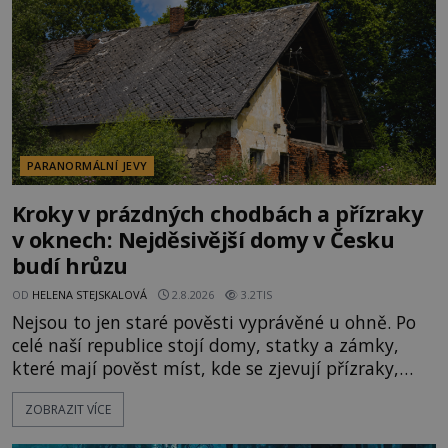
PARANORMÁLNÍ JEVY
Kroky v prázdných chodbách a přízraky
v oknech: Nejděsivější domy v Česku
budí hrůzu
OD
HELENA STEJSKALOVÁ
2.8.2026
3.2TIS
Nejsou to jen staré pověsti vyprávěné u ohně. Po
celé naší republice stojí domy, statky a zámky,
které mají pověst míst, kde se zjevují přízraky,
ozývají nevysvětlitelné zvuky nebo se dějí podivné
ZOBRAZIT VÍCE
jevy. Zatímco historici většinou hledají racionální
vysvětlení, záhadologové upozorňují, že některé