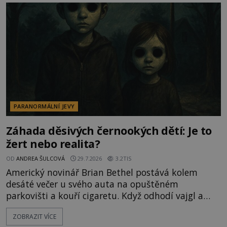
vyhýbají! Už jste o těchto lesích slyšeli? A odvážili
byste se je navštívit? [gallery ids="17
PARANORMÁLNÍ JEVY
Záhada děsivých černookých dětí: Je to
žert nebo realita?
OD
ANDREA ŠULCOVÁ
29.7.2026
3.2TIS
Americký novinář Brian Bethel postává kolem
desáté večer u svého auta na opuštěném
parkovišti a kouří cigaretu. Když odhodí vajgl a
chystá se nastoupit do auta, přijdou k němu dva
ZOBRAZIT VÍCE
mladí chlapci, kterým může být okolo 14 let.