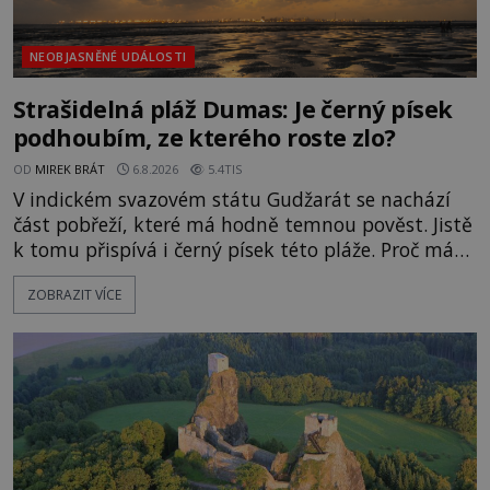
NEOBJASNĚNÉ UDÁLOSTI
Strašidelná pláž Dumas: Je černý písek
podhoubím, ze kterého roste zlo?
OD
MIREK BRÁT
6.8.2026
5.4TIS
V indickém svazovém státu Gudžarát se nachází
část pobřeží, které má hodně temnou pověst. Jistě
k tomu přispívá i černý písek této pláže. Proč má
pláž takové netypické zbarvení? Nakolik jsou
ZOBRAZIT VÍCE
pravdivé historky, že zde došlo k nevysvětlitelným
zmizením turistů? Ti, kteří se nebojí, nás mohou
následovat. Vstupujeme na pláž Dumas ve městě
Surat. Gu