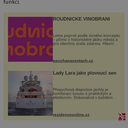
funkci.
ROUDNICKÉ VINOBRANÍ
Letos poprvé podle nového konceptu
– přímo v historickém jádru města a
pro všechny zcela zdarma. Hlavní
program se odehraje na Karlově a
Husově náměstí. Návštěvníci se
mohou těšit na víno, burčák, pes...
epochanacestach.cz
Lady Lara jako plovoucí sen
Přepychová dispozice jachty je
kombinací luxusu s praktickým a
efektivním. Dokonalost v každém
detailu představuje značka Fendi
Casa, kterou byly vybaveny její
paluby. Monacký přístav nabízí
každoročn...
rezidenceonline.cz