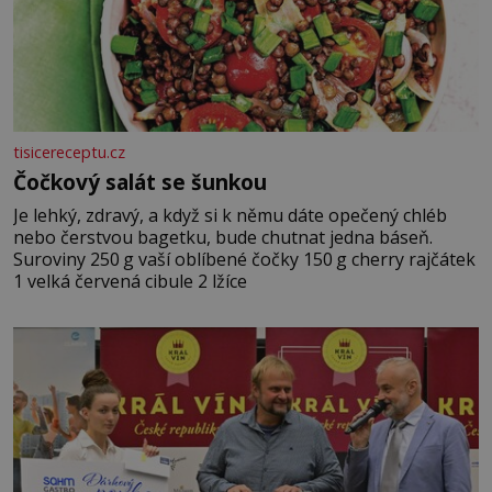
tisicereceptu.cz
Čočkový salát se šunkou
Je lehký, zdravý, a když si k němu dáte opečený chléb
nebo čerstvou bagetku, bude chutnat jedna báseň.
Suroviny 250 g vaší oblíbené čočky 150 g cherry rajčátek
1 velká červená cibule 2 lžíce