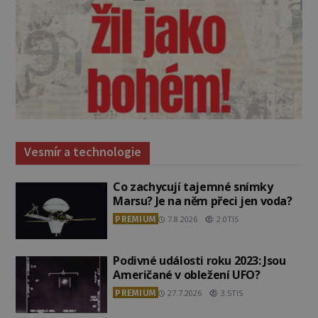
Vesmír a technologie
Co zachycují tajemné snímky
Marsu? Je na něm přeci jen voda?
PREMIUM
7.8.2026
2.0TIS
Podivné události roku 2023: Jsou
Američané v obležení UFO?
PREMIUM
27.7.2026
3.5TIS