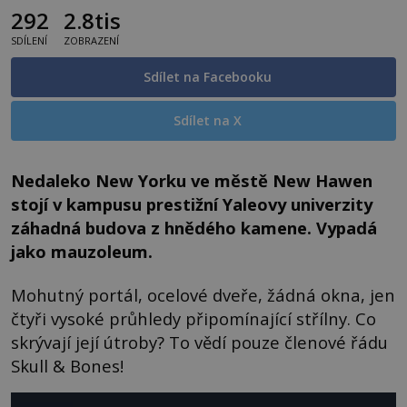
292
2.8tis
SDÍLENÍ
ZOBRAZENÍ
Sdílet na Facebooku
Sdílet na X
Nedaleko New Yorku ve městě New Hawen
stojí v kampusu prestižní Yaleovy univerzity
záhadná budova z hnědého kamene. Vypadá
jako mauzoleum.
Mohutný portál, ocelové dveře, žádná okna, jen
čtyři vysoké průhledy připomínající střílny. Co
skrývají její útroby? To vědí pouze členové řádu
Skull & Bones!