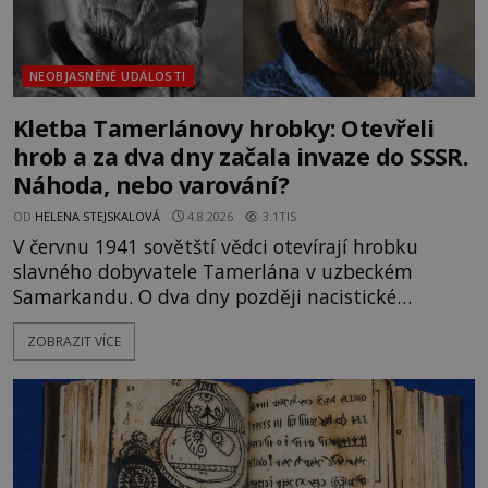
NEOBJASNĚNÉ UDÁLOSTI
Kletba Tamerlánovy hrobky: Otevřeli
hrob a za dva dny začala invaze do SSSR.
Náhoda, nebo varování?
OD
HELENA STEJSKALOVÁ
4.8.2026
3.1TIS
V červnu 1941 sovětští vědci otevírají hrobku
slavného dobyvatele Tamerlána v uzbeckém
Samarkandu. O dva dny později nacistické
Německo zahajuje operaci Barbarossa a napadá
ZOBRAZIT VÍCE
Sovětský svaz. Shoda dat je natolik zarážející, že se
rodí jedna z nejslavnějších „kleteb“ 20. století. Je
na legendě něco pravdy, nebo jde jen o fascinující
souhru okolností? Když antropolog Michail
Gerasimov (1907-1970) a