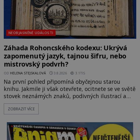
NEOBJASNĚNÉ UDÁLOSTI
Záhada Rohoncského kodexu: Ukrývá
zapomenutý jazyk, tajnou šifru, nebo
mistrovský podvrh?
OD
HELENA STEJSKALOVÁ
3.8.2026
3.1TIS
Na první pohled připomíná obyčejnou starou
knihu. Jakmile ji však otevřete, ocitnete se ve světě
stovek neznámých znaků, podivných ilustrací a
textu, který už téměř dvě století vzdoruje všem
ZOBRAZIT VÍCE
pokusům o rozluštění. Rohoncský kodex patří mezi
největší záhady evropských dějin a dodnes nikdo s
jistotou neví, kdo jej napsal, kdy vznikl ani co
vlastně vypráví. Rohoncský kodex se poprvé
objevuje v roce