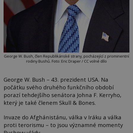
George W. Bush, člen Republikánské strany, pocházející z prominentní
rodiny Bushů. Foto: Eric Draper / CC volné dílo
George W. Bush – 43. prezident USA. Na
počátku svého druhého funkčního období
porazí tehdejšího senátora Johna F. Kerryho,
který je také členem Skull & Bones.
Invaze do Afghánistánu, válka v Iráku a válka
proti terorismu – to jsou významné momenty
Bushovy vlády.