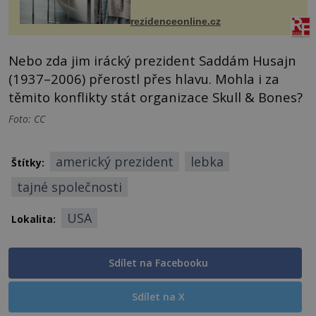
ručníky, osušky a koberečky –
mohou jako mávnutím kouzelného
rezidenceonline.cz
proutku...
Nebo zda jim irácký prezident Saddám Husajn
(1937–2006) přerostl přes hlavu. Mohla i za
těmito konflikty stát organizace Skull & Bones?
Foto: CC
americký prezident
lebka
Štítky:
tajné společnosti
USA
Lokalita:
Sdílet na Facebooku
Sdílet na X