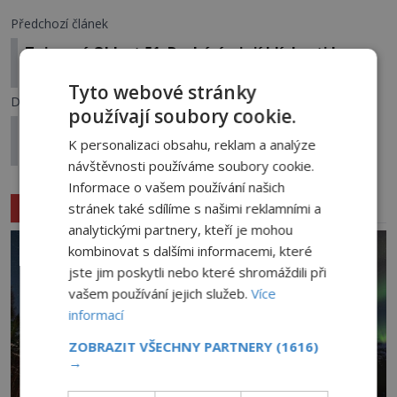
Předchozí článek
Tajemná Oblast 51: Dochází v její blízkosti k
časové anomálii?
Tyto webové stránky
Další článek
používají soubory cookie.
Hradiště Budeč: Stojí rotunda s tajemnou historií
K personalizaci obsahu, reklam a analýze
v silném energetickém poli?
návštěvnosti používáme soubory cookie.
Informace o vašem používání našich
Související články
stránek také sdílíme s našimi reklamními a
analytickými partnery, kteří je mohou
kombinovat s dalšími informacemi, které
jste jim poskytli nebo které shromáždili při
vašem používání jejich služeb.
Více
informací
ZOBRAZIT VŠECHNY PARTNERY
(1616)
→