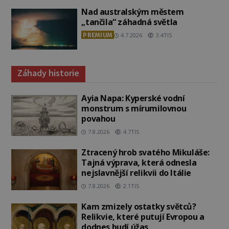
Nad australským městem
„tančila“ záhadná světla
PREMIUM
4.7.2026
3.4TIS
Záhady historie
Ayia Napa: Kyperské vodní
monstrum s mírumilovnou
povahou
7.8.2026
4.7TIS
Ztracený hrob svatého Mikuláše:
Tajná výprava, která odnesla
nejslavnější relikvii do Itálie
7.8.2026
2.1TIS
Kam zmizely ostatky světců?
Relikvie, které putují Evropou a
dodnes budí úžas