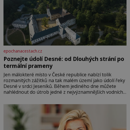
epochanacestach.cz
Poznejte údolí Desné: od Dlouhých strání po
termální prameny
Jen málokteré místo v České republice nabízí tolik
rozmanitých zážitků na tak malém území jako údolí řeky
Desné v srdci Jeseníků. Během jediného dne můžete
nahlédnout do útrob jedné z nejvýznamnějších vodních
elektráren v Evropě, vydat se na horské hřebeny, projet
se na koloběžce a den zakončit poznáváním památek ve
Velkých Losinách nebo v termálním