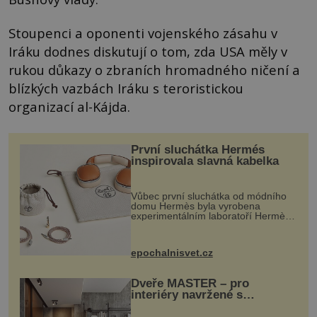
Stoupenci a oponenti vojenského zásahu v
Iráku dodnes diskutují o tom, zda USA měly v
rukou důkazy o zbraních hromadného ničení a
blízkých vazbách Iráku s teroristickou
organizací al-Kájda.
První sluchátka Hermés
inspirovala slavná kabelka
Vůbec první sluchátka od módního
domu Hermès byla vyrobena
experimentálním laboratoří Hermès
Ateliers Horizons. Elegantní gadget
si vyžádal dva roky vývoje a chlubí
se ručně šitou hovězí kůží a
epochalnisvet.cz
kovový...
Dveře MASTER – pro
interiéry navržené s
rozumem i vášní!