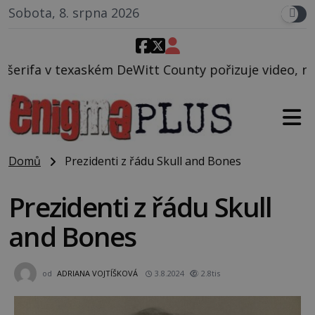
Sobota, 8. srpna 2026
itt County pořizuje video, na kterém před jeho voze
Domů
Prezidenti z řádu Skull and Bones
Prezidenti z řádu Skull
and Bones
od
ADRIANA VOJTÍŠKOVÁ
3.8.2024
2.8tis