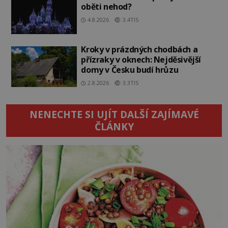
oběti nehod?
4.8.2026
3.4TIS
Kroky v prázdných chodbách a
přízraky v oknech: Nejděsivější
domy v Česku budí hrůzu
2.8.2026
3.3TIS
NENECHTE SI UJÍT DALŠÍ ZAJÍMAVÉ
ČLÁNKY