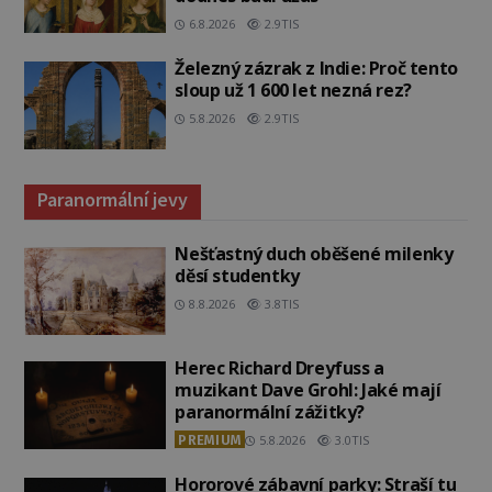
6.8.2026
2.9TIS
Železný zázrak z Indie: Proč tento
sloup už 1 600 let nezná rez?
5.8.2026
2.9TIS
Paranormální jevy
Nešťastný duch oběšené milenky
děsí studentky
8.8.2026
3.8TIS
Herec Richard Dreyfuss a
muzikant Dave Grohl: Jaké mají
paranormální zážitky?
PREMIUM
5.8.2026
3.0TIS
Hororové zábavní parky: Straší tu