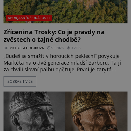
NEOBJASNĚNÉ UDÁLOSTI
Zřícenina Trosky: Co je pravdy na
zvěstech o tajné chodbě?
OD
MICHAELA HOLUBOVÁ
5.8.2026
3.2TIS
„Budeš se smažit v horoucích peklech!“ povykuje
Markéta na o dvě generace mladší Barboru. Ta jí
za chvíli slovní palbu opětuje. První je zarytá
katolička, druhá přesvědčená kališnice. A každá z
ZOBRAZIT VÍCE
nich se usídlí na jedné z věží slavného hradu
Trosky. Šlechtic Ota IV. z Bergova (1399–1452) patří
mezi vůdce protihusitského boje. Za manželku má
skutečně jistou