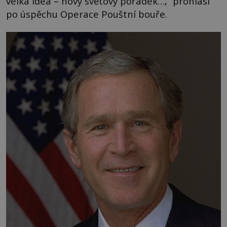
velká idea – nový světový pořádek…,“ prohlásí
po úspěchu Operace Pouštní bouře.