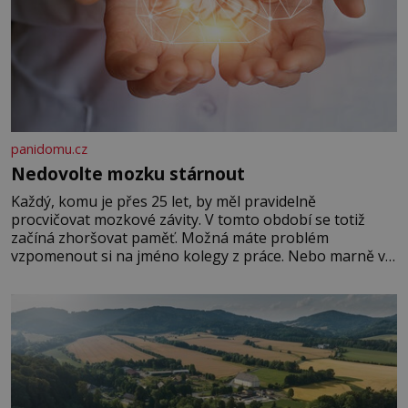
panidomu.cz
Nedovolte mozku stárnout
Každý, komu je přes 25 let, by měl pravidelně
procvičovat mozkové závity. V tomto období se totiž
začíná zhoršovat paměť. Možná máte problém
vzpomenout si na jméno kolegy z práce. Nebo marně v
paměti lovíte název knížky, kterou jste nedávno přečetli.
Je to opravdu tak, s věkem jako kdyby se paměť
rozhodla stávkovat. Cvičte