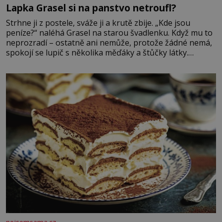
Lapka Grasel si na panstvo netroufl?
Strhne ji z postele, sváže ji a krutě zbije. „Kde jsou
peníze?“ naléhá Grasel na starou švadlenku. Když mu to
neprozradí – ostatně ani nemůže, protože žádné nemá,
spokojí se lupič s několika měďáky a štůčky látky.
Zraněná žena pár dní nato umírá. Je to muž nebývale
krutý. Jeho činy budí hrůzu ještě dlouho po jeho smrti