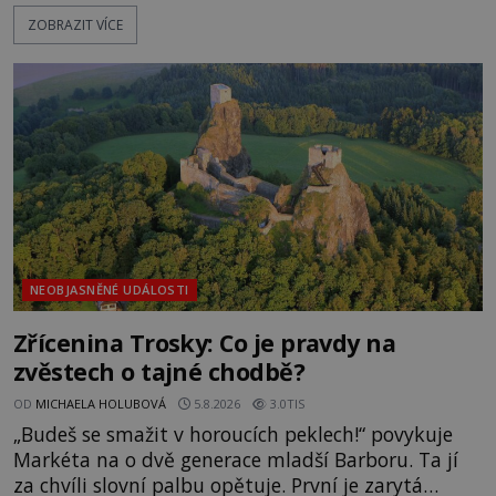
pláž takové netypické zbarvení? Nakolik jsou
ZOBRAZIT VÍCE
pravdivé historky, že zde došlo k nevysvětlitelným
zmizením turistů? Ti, kteří se nebojí, nás mohou
následovat. Vstupujeme na pláž Dumas ve městě
Surat. Gu
NEOBJASNĚNÉ UDÁLOSTI
Zřícenina Trosky: Co je pravdy na
zvěstech o tajné chodbě?
OD
MICHAELA HOLUBOVÁ
5.8.2026
3.0TIS
„Budeš se smažit v horoucích peklech!“ povykuje
Markéta na o dvě generace mladší Barboru. Ta jí
za chvíli slovní palbu opětuje. První je zarytá