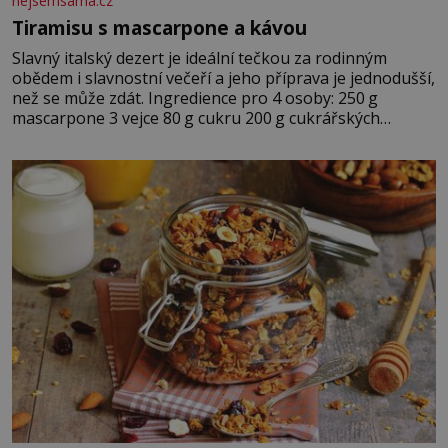
nejsemsama.cz
Tiramisu s mascarpone a kávou
Slavný italský dezert je ideální tečkou za rodinným
obědem i slavnostní večeří a jeho příprava je jednodušší,
než se může zdát. Ingredience pro 4 osoby: 250 g
mascarpone 3 vejce 80 g cukru 200 g cukrářských
piškotů 250 ml silné kávy 2 lžíce amaretta kakao na
posypání Postup: Oddělte žloutky od bílků. Žloutky
vyšlehejte s cukrem do světlé pěny a postupně do nich
vmíchejte mascarpone, aby vznikl hladký