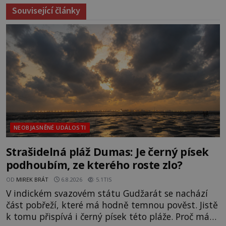
Související články
NEOBJASNĚNÉ UDÁLOSTI
Strašidelná pláž Dumas: Je černý písek
podhoubím, ze kterého roste zlo?
OD
MIREK BRÁT
6.8.2026
5.1TIS
V indickém svazovém státu Gudžarát se nachází
část pobřeží, které má hodně temnou pověst. Jistě
k tomu přispívá i černý písek této pláže. Proč má