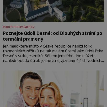
epochanacestach.cz
Poznejte údolí Desné: od Dlouhých strání po
termální prameny
Jen málokteré místo v České republice nabízí tolik
rozmanitých zážitků na tak malém území jako údolí řeky
Desné v srdci Jeseníků. Během jediného dne můžete
nahlédnout do útrob jedné z nejvýznamnějších vodních
elektráren v Evropě, vydat se na horské hřebeny, projet
se na koloběžce a den zakončit poznáváním památek ve
Velkých Losinách nebo v termálním