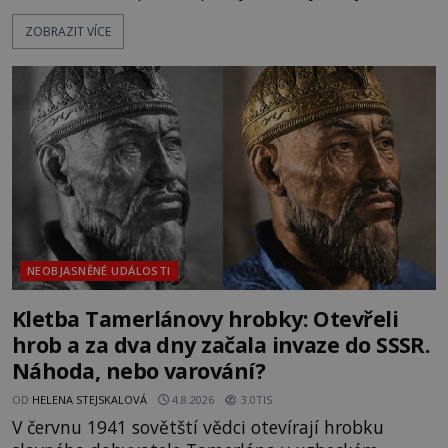
katolička, druhá přesvědčená kališnice. A každá z
ZOBRAZIT VÍCE
nich se usídlí na jedné z věží slavného hradu
Trosky. Šlechtic Ota IV. z Bergova (1399–1452) patří
mezi vůdce protihusitského boje. Za manželku má
skutečně jistou
NEOBJASNĚNÉ UDÁLOSTI
Kletba Tamerlánovy hrobky: Otevřeli
hrob a za dva dny začala invaze do SSSR.
Náhoda, nebo varování?
OD
HELENA STEJSKALOVÁ
4.8.2026
3.0TIS
V červnu 1941 sovětští vědci otevírají hrobku