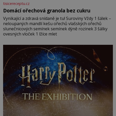
tisicereceptu.cz
Domácí ořechová granola bez cukru
Vynikající a zdravá snídaně je tu! Suroviny Vždy 1 šálek –
neloupaných mandlí kešu ořechů vlašských ořechů
slunečnicových semínek semínek dýně rozinek 3 šálky
ovesných vloček 1 lžíce mlet