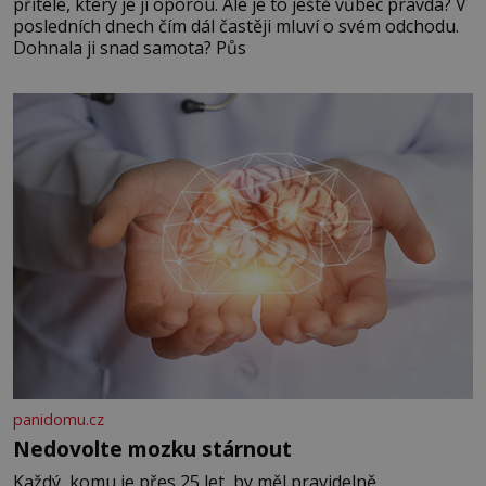
přítele, který je jí oporou. Ale je to ještě vůbec pravda? V
posledních dnech čím dál častěji mluví o svém odchodu.
Dohnala ji snad samota? Půs
panidomu.cz
Nedovolte mozku stárnout
Každý, komu je přes 25 let, by měl pravidelně