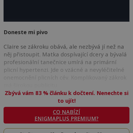
Doneste mi pivo
Claire se zákroku obává, ale nezbývá jí než na
něj přistoupit. Matka dospívající dcery a bývalá
profesionální tanečnice umírá na primární
plicní hypertenzi. Jde o vzácné a nevyléčitelné
onemocnění plicních cév. Komplikovaný zákrok
má širokou publicitu.
Zbývá vám 83
%
článku k dočtení. Nenechte si
to ujít!
CO NABÍZÍ
ENIGMAPLUS PREMIUM?