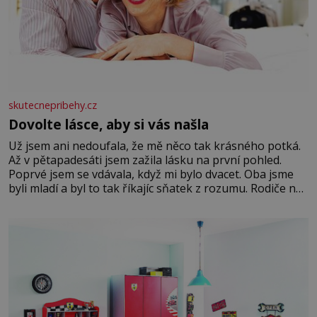
skutecnepribehy.cz
Dovolte lásce, aby si vás našla
Už jsem ani nedoufala, že mě něco tak krásného potká.
Až v pětapadesáti jsem zažila lásku na první pohled.
Poprvé jsem se vdávala, když mi bylo dvacet. Oba jsme
byli mladí a byl to tak říkajíc sňatek z rozumu. Rodiče nás
dali dohromady, Toník byl dobře zaopatřený mladý muž.
Manželství nám oběma moc nesvědčilo, brzy jsme zjistili,
že