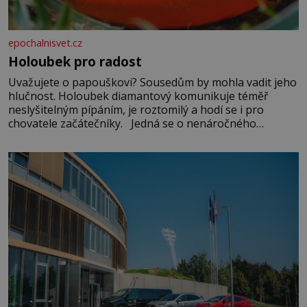
epochalnisvet.cz
Holoubek pro radost
Uvažujete o papouškovi? Sousedům by mohla vadit jeho
hlučnost. Holoubek diamantový komunikuje téměř
neslyšitelným pípáním, je roztomilý a hodí se i pro
chovatele začátečníky. Jedná se o nenáročného
klidného ptáčka, který většinu dne jen posedává. Hodně
času tráví na zemi, kde sbírá zbytky semínek Jeho
domovinou je prakticky celá Austrálie s výjimkou
pobřežní oblasti.