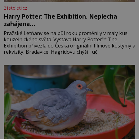
21stoleti.cz
Harry Potter: The Exhibition. Neplecha
zahájena…
Pražské Letňany se na půl roku proměnily v malý kus
kouzelnického světa. Výstava Harry Potter™: The
Exhibition přivezla do Česka originální filmové kostýmy a
rekvizity, Bradavice, Hagridovu chýši i uč