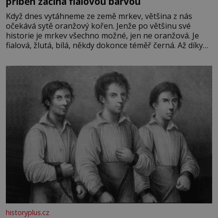
příběh začíná fialovou barvou
Když dnes vytáhneme ze země mrkev, většina z nás
očekává sytě oranžový kořen. Jenže po většinu své
historie je mrkev všechno možné, jen ne oranžová. Je
fialová, žlutá, bílá, někdy dokonce téměř černá. Až díky
stovkám let pečlivého šlechtění se z ní stává zelenina,
bez které si českou zahradu ani nedokážeme představit.
Její příběh je
historyplus.cz