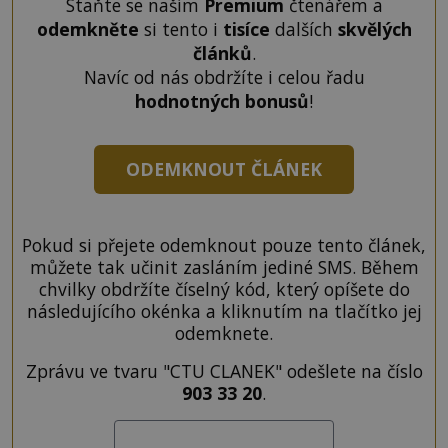
Staňte se naším
Premium
čtenářem a
odemkněte
si tento i
tisíce
dalších
skvělých
článků
.
Navíc od nás obdržíte i celou řadu
hodnotných bonusů
!
ODEMKNOUT ČLÁNEK
Pokud si přejete odemknout pouze tento článek,
můžete tak učinit zasláním jediné SMS. Během
chvilky obdržíte číselný kód, který opíšete do
následujícího okénka a kliknutím na tlačítko jej
odemknete.
Zprávu ve tvaru "CTU CLANEK" odešlete na číslo
903 33 20
.