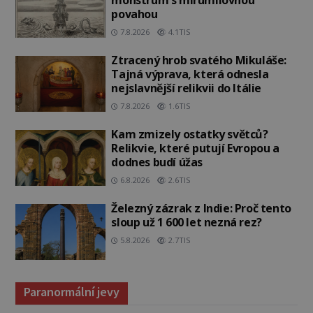
povahou
7.8.2026
4.1TIS
Ztracený hrob svatého Mikuláše:
Tajná výprava, která odnesla
nejslavnější relikvii do Itálie
7.8.2026
1.6TIS
Kam zmizely ostatky světců?
Relikvie, které putují Evropou a
dodnes budí úžas
6.8.2026
2.6TIS
Železný zázrak z Indie: Proč tento
sloup už 1 600 let nezná rez?
5.8.2026
2.7TIS
Paranormální jevy