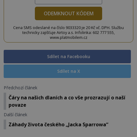
ODEMKNOUT KÓDEM
Cena SMS odeslané na číslo 9033320 je 20 Kč vč. DPH. Službu
technicky zajišťuje Airtoy a.s. Infolinka: 602 777 555,
www.platmobilem.cz
Sdílet na Facebooku
Sdílet na X
Předchozí článek
Čáry na našich dlaních a co vše prozrazují o naší
povaze
Další článek
Záhady života českého „Jacka Sparrowa“