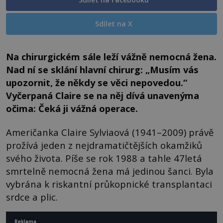
Sdílet na X
Na chirurgickém sále leží vážně nemocná žena.
Nad ní se sklání hlavní chirurg: „Musím vás
upozornit, že někdy se věci nepovedou.“
Vyčerpaná Claire se na něj dívá unavenýma
očima: Čeká ji vážná operace.
Američanka Claire Sylviaová (1941–2009) právě
prožívá jeden z nejdramatičtějších okamžiků
svého života. Píše se rok 1988 a tahle 47letá
smrtelně nemocná žena má jedinou šanci. Byla
vybrána k riskantní průkopnické transplantaci
srdce a plic.
Reklama