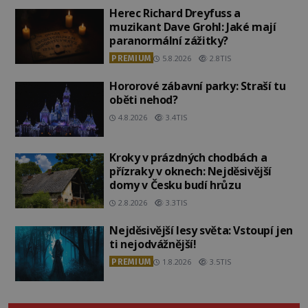
Herec Richard Dreyfuss a
muzikant Dave Grohl: Jaké mají
paranormální zážitky?
PREMIUM
5.8.2026
2.8TIS
Hororové zábavní parky: Straší tu
oběti nehod?
4.8.2026
3.4TIS
Kroky v prázdných chodbách a
přízraky v oknech: Nejděsivější
domy v Česku budí hrůzu
2.8.2026
3.3TIS
Nejděsivější lesy světa: Vstoupí jen
ti nejodvážnější!
PREMIUM
1.8.2026
3.5TIS