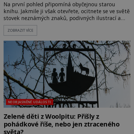
Na první pohled připomíná obyčejnou starou
knihu. Jakmile ji však otevřete, ocitnete se ve světě
stovek neznámých znaků, podivných ilustrací a
textu, který už téměř dvě století vzdoruje všem
ZOBRAZIT VÍCE
pokusům o rozluštění. Rohoncský kodex patří mezi
největší záhady evropských dějin a dodnes nikdo s
jistotou neví, kdo jej napsal, kdy vznikl ani co
vlastně vypráví. Rohoncský kodex se poprvé
objevuje v roce
NEOBJASNĚNÉ UDÁLOSTI
Zelené děti z Woolpitu: Přišly z
pohádkové říše, nebo jen ztraceného
světa?