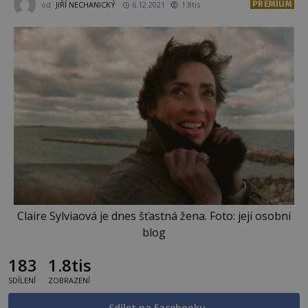
PREMIUM
od
JIŘÍ NECHANICKÝ
6.12.2021
1.8tis
Claire Sylviaová je dnes šťastná žena. Foto: její osobní
blog
183
1.8tis
SDÍLENÍ
ZOBRAZENÍ
Sdílet na Facebooku