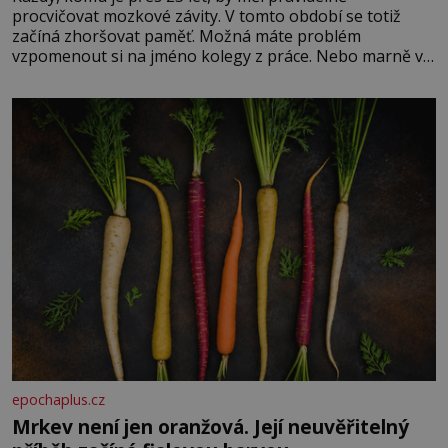
procvičovat mozkové závity. V tomto období se totiž
začíná zhoršovat paměť. Možná máte problém
vzpomenout si na jméno kolegy z práce. Nebo marně v
paměti lovíte název knížky, kterou jste nedávno přečetli.
Je to opravdu tak, s věkem jako kdyby se paměť
rozhodla stávkovat. Cvičte
epochaplus.cz
Mrkev není jen oranžová. Její neuvěřitelný