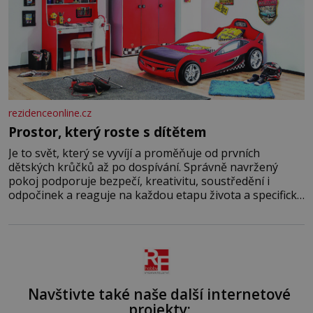
rezidenceonline.cz
Prostor, který roste s dítětem
Je to svět, který se vyvíjí a proměňuje od prvních
dětských krůčků až po dospívání. Správně navržený
pokoj podporuje bezpečí, kreativitu, soustředění i
odpočinek a reaguje na každou etapu života a specifické
potřeby dítěte. Pro nejmenší je klíčová jednoduchost,
měkkost a bezpečí, proto by pokoj miminka měl působit
především klidně a útulně. Předškolní věk je
Navštivte také naše další internetové
projekty: