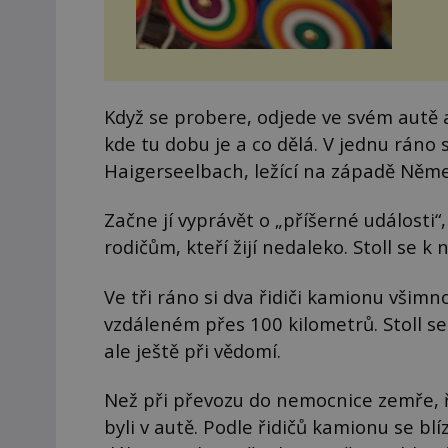
Když se probere, odjede ve svém autě a
kde tu dobu je a co dělá. V jednu ráno 
Haigerseelbach, ležící na západě Něm
Začne jí vyprávět o „příšerné události“
rodičům, kteří žijí nedaleko. Stoll se 
Ve tři ráno si dva řidiči kamionu všimn
vzdáleném přes 100 kilometrů. Stoll se
ale ještě při vědomí.
Než při převozu do nemocnice zemře, ře
byli v autě. Podle řidičů kamionu se bl