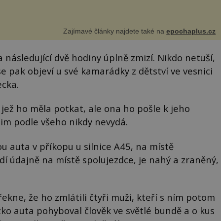
Zajímavé články najdete také na
epochaplus.cz
 následující dvě hodiny úplně zmizí. Nikdo netuší,
se pak objeví u své kamarádky z dětství ve vesnici
ecka.
, jež ho měla potkat, ale ona ho pošle k jeho
k nim podle všeho nikdy nevydá.
ou auta v příkopu u silnice A45, na místě
dí údajně na místě spolujezdce, je nahý a zraněný,
kne, že ho zmlátili čtyři muži, kteří s ním potom
ízko auta pohyboval člověk ve světlé bundě a o kus