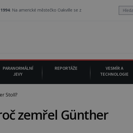
merické městečko Oakville se z nebe snáší podivná rosolovitá lát
PARANORMÁLNÍ
REPORTÁŽE
VESMÍR A
JEVY
TECHNOLOGIE
r Stoll?
roč zemřel Günther