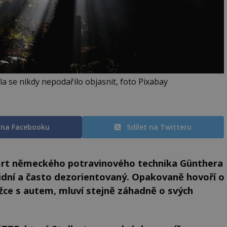
 se nikdy nepodařilo objasnit, foto Pixabay
t na Facebooku
Sdílet na Twitteru
smrt německého potravinového technika Günthera
oidní a často dezorientovaný. Opakovaně hovoří o
žce s autem, mluví stejně záhadně o svých