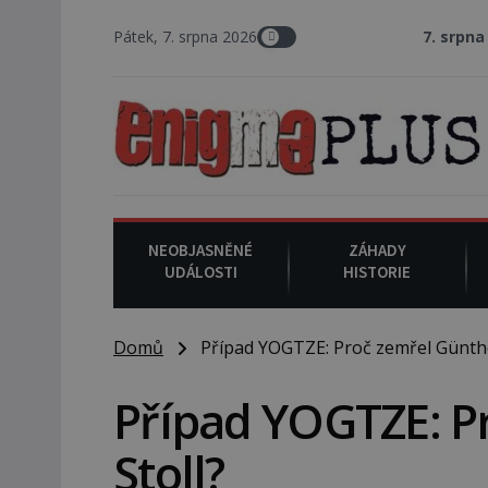
Pátek, 7. srpna 2026
7. srpna 1994
: Na a
NEOBJASNĚNÉ
ZÁHADY
UDÁLOSTI
HISTORIE
Domů
Případ YOGTZE: Proč zemřel Günthe
Případ YOGTZE: P
Stoll?