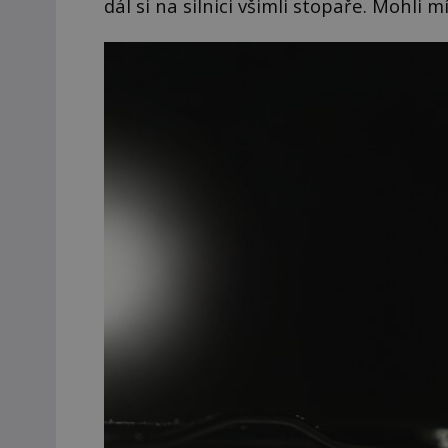
dál si na silnici všimli stopaře. Mohli