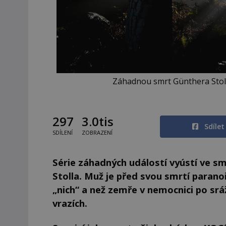
Záhadnou smrt Günthera Stolla
297
3.0tis
Sdíle
SDÍLENÍ
ZOBRAZENÍ
Série záhadných událostí vyústí ve 
Stolla. Muž je před svou smrtí paran
„nich“ a než zemře v nemocnici po srá
vrazích.