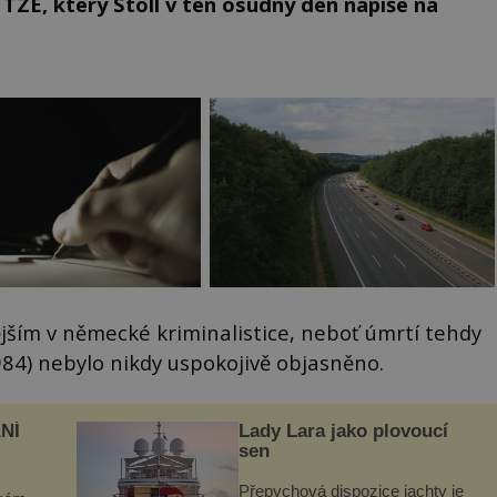
TZE, který Stoll v ten osudný den napíše na
nějším v německé kriminalistice, neboť úmrtí tehdy
84) nebylo nikdy uspokojivě objasněno.
NÍ
Lady Lara jako plovoucí
sen
Přepychová dispozice jachty je