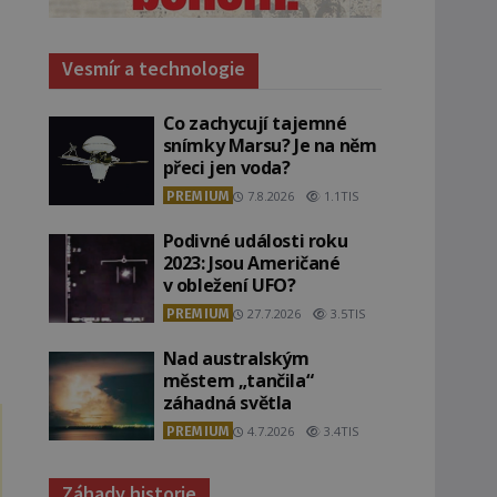
Vesmír a technologie
Co zachycují tajemné
snímky Marsu? Je na něm
přeci jen voda?
PREMIUM
7.8.2026
1.1TIS
Podivné události roku
2023: Jsou Američané
v obležení UFO?
PREMIUM
27.7.2026
3.5TIS
Nad australským
městem „tančila“
záhadná světla
PREMIUM
4.7.2026
3.4TIS
Záhady historie