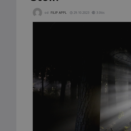
od
FILIP APPL
29.10.2023
3.0tis