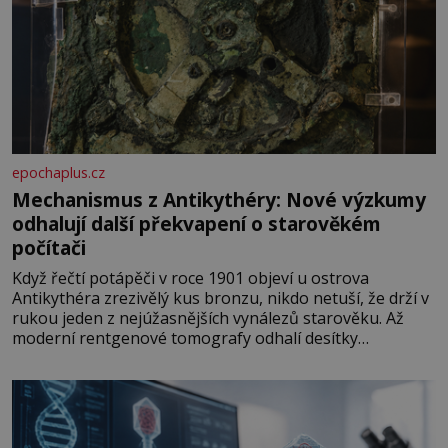
epochaplus.cz
Mechanismus z Antikythéry: Nové výzkumy
odhalují další překvapení o starověkém
počítači
Když řečtí potápěči v roce 1901 objeví u ostrova
Antikythéra zrezivělý kus bronzu, nikdo netuší, že drží v
rukou jeden z nejúžasnějších vynálezů starověku. Až
moderní rentgenové tomografy odhalí desítky
ozubených kol ukrytých uvnitř. Mechanismus z
Antikythéry je dnes považován za nejstarší známý
analogový počítač na světě. Přesto ani po více než sto
letech výzkumu