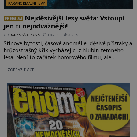
PARANORMÁLNÍ JEVY
Nejděsivější lesy světa: Vstoupí
PREMIUM
jen ti nejodvážnější!
OD
RADKA SÁBLIKOVÁ
1.8.2026
3.5TIS
Stínové bytosti, časové anomálie, děsivé přízraky a
hrůzostrašný křik vycházející z hlubin temného
lesa. Není to začátek hororového filmu, ale
události, které popisují návštěvníci lesů, které jsou
ZOBRAZIT VÍCE
označovány jako nejděsivější na světě. Lidé bydlící
v jejich blízkosti se jim i za bílého dne obloukem
vyhýbají! Už jste o těchto lesích slyšeli? A odvážili
byste se je navštívit? [gallery ids="17