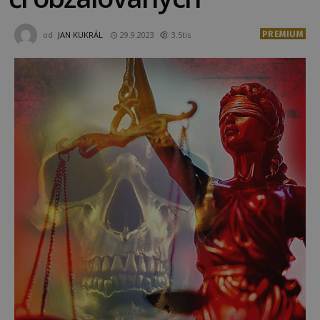
PREMIUM
od
JAN KUKRÁL
29.9.2023
3.5tis