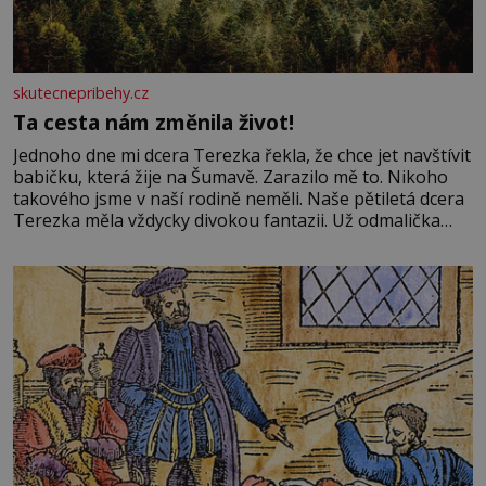
skutecnepribehy.cz
Ta cesta nám změnila život!
Jednoho dne mi dcera Terezka řekla, že chce jet navštívit
babičku, která žije na Šumavě. Zarazilo mě to. Nikoho
takového jsme v naší rodině neměli. Naše pětiletá dcera
Terezka měla vždycky divokou fantazii. Už odmalička
milovala svět pohádek. Každou chvilku mi říkala, že se jí
zdálo o jednorožcích, krásných princeznách, statečných
rytířích a létajících dracích.