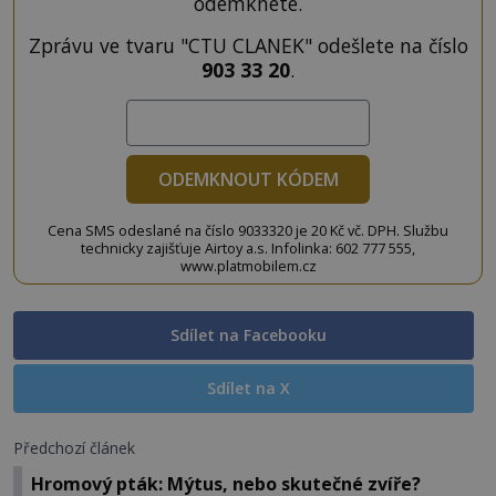
odemknete.
Zprávu ve tvaru "CTU CLANEK" odešlete na číslo
903 33 20
.
ODEMKNOUT KÓDEM
Cena SMS odeslané na číslo 9033320 je 20 Kč vč. DPH. Službu
technicky zajišťuje Airtoy a.s. Infolinka: 602 777 555,
www.platmobilem.cz
Sdílet na Facebooku
Sdílet na X
Předchozí článek
Hromový pták: Mýtus, nebo skutečné zvíře?