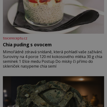
tisicereceptu.cz
Chia puding s ovocem
Mimořádně zdravá snídaně, která pohladí vaše zažívání.
Suroviny na 4 porce 120 ml kokosového mléka 30 g chia
semínek 1 lžíce medu Postup Do misky či přímo do
skleniček nasypeme chia semí