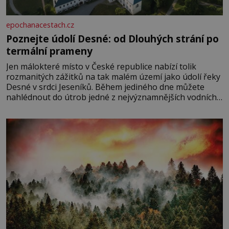
epochanacestach.cz
Poznejte údolí Desné: od Dlouhých strání po
termální prameny
Jen málokteré místo v České republice nabízí tolik
rozmanitých zážitků na tak malém území jako údolí řeky
Desné v srdci Jeseníků. Během jediného dne můžete
nahlédnout do útrob jedné z nejvýznamnějších vodních
elektráren v Evropě, vydat se na horské hřebeny, projet
se na koloběžce a den zakončit poznáváním památek ve
Velkých Losinách nebo v termálním