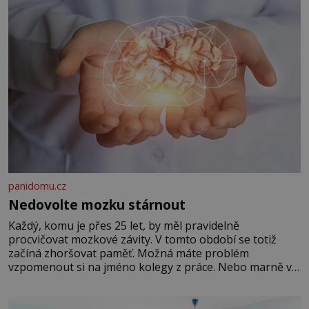
panidomu.cz
Nedovolte mozku stárnout
Každý, komu je přes 25 let, by měl pravidelně
procvičovat mozkové závity. V tomto období se totiž
začíná zhoršovat paměť. Možná máte problém
vzpomenout si na jméno kolegy z práce. Nebo marně v
paměti lovíte název knížky, kterou jste nedávno přečetli.
Je to opravdu tak, s věkem jako kdyby se paměť
rozhodla stávkovat. Cvičte