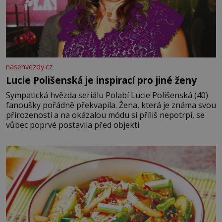
nasehvezdy.cz
Lucie Polišenská je inspirací pro jiné ženy
Sympatická hvězda seriálu Polabí Lucie Polišenská (40)
fanoušky pořádně překvapila. Žena, která je známa svou
přirozeností a na okázalou módu si příliš nepotrpí, se
vůbec poprvé postavila před objekti