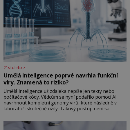
21stoleti.cz
Umělá inteligence poprvé navrhla funkční
viry. Znamená to riziko?
Umělá inteligence už zdaleka nepíše jen texty nebo
počítačové kódy. Vědcům se nyní podařilo pomocí AI
navrhnout kompletní genomy virů, které následně v
laboratoři skutečně ožily. Takový postup není sa