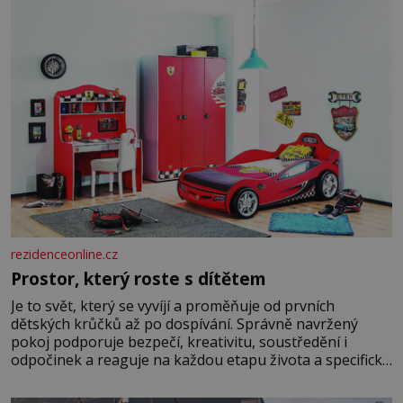
rezidenceonline.cz
Prostor, který roste s dítětem
Je to svět, který se vyvíjí a proměňuje od prvních
dětských krůčků až po dospívání. Správně navržený
pokoj podporuje bezpečí, kreativitu, soustředění i
odpočinek a reaguje na každou etapu života a specifické
potřeby dítěte. Pro nejmenší je klíčová jednoduchost,
měkkost a bezpečí, proto by pokoj miminka měl působit