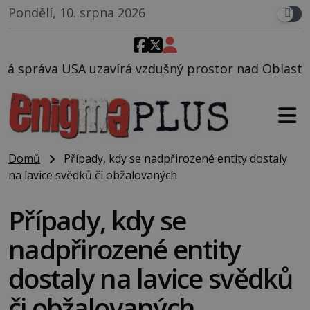
Pondělí, 10. srpna 2026
vzdušný prostor nad Oblastí 51, mohlo to souviset s
Domů
Případy, kdy se nadpřirozené entity dostaly
na lavice svědků či obžalovaných
Případy, kdy se
nadpřirozené entity
dostaly na lavice svědků
či obžalovaných