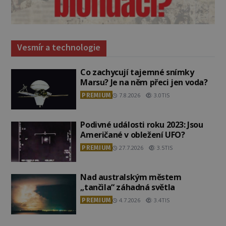
Vesmír a technologie
Co zachycují tajemné snímky
Marsu? Je na něm přeci jen voda?
PREMIUM
7.8.2026
3.0TIS
Podivné události roku 2023: Jsou
Američané v obležení UFO?
PREMIUM
27.7.2026
3.5TIS
Nad australským městem
„tančila“ záhadná světla
PREMIUM
4.7.2026
3.4TIS