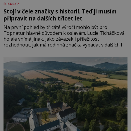
iluxus.cz
Stojí v čele značky s historií. Teď ji musím
připravit na dalších třicet let
Na první pohled by třicáté výročí mohlo být pro
Topnatur hlavně důvodem k oslavám. Lucie Ticháčková
ho ale vnímá jinak, jako závazek i příležitost
rozhodnout, jak má rodinná značka vypadat v dalších l