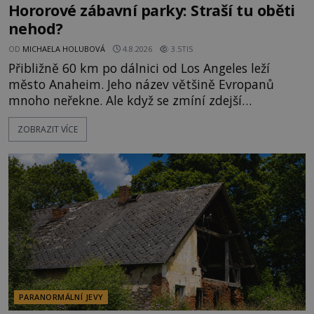
Hororové zábavní parky: Straší tu oběti
nehod?
OD
MICHAELA HOLUBOVÁ
4.8.2026
3.5TIS
Přibližně 60 km po dálnici od Los Angeles leží
město Anaheim. Jeho název většině Evropanů
mnoho neřekne. Ale když se zmíní zdejší
Disneyland, je hned jasno. Zábavní park vyroste na
ZOBRAZIT VÍCE
poklidném místě bývalého sadu pomerančovníků.
Klid tu teď rozhodně nepanuje, park navštíví
kolem 17 000 000 zábavychtivých lidí ročně. A ač je
velká snaha to utajit, někteří z
PARANORMÁLNÍ JEVY