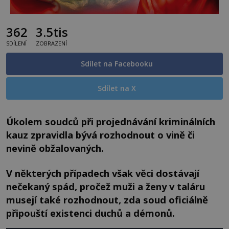
362
3.5tis
SDÍLENÍ
ZOBRAZENÍ
Sdílet na Facebooku
Sdílet na X
Úkolem soudců při projednávání kriminálních
kauz zpravidla bývá rozhodnout o vině či
nevině obžalovaných.
V některých případech však věci dostávají
nečekaný spád, pročež muži a ženy v taláru
musejí také rozhodnout, zda soud oficiálně
připouští existenci duchů a démonů.