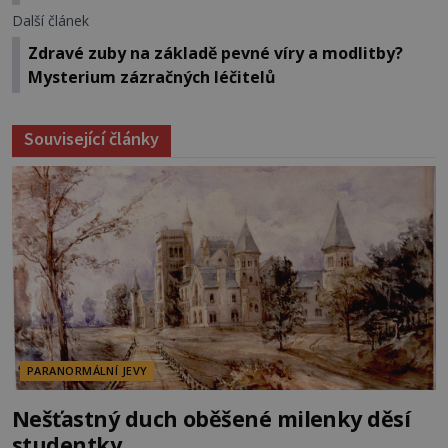
Další článek
Zdravé zuby na základě pevné víry a modlitby?
Mysterium zázračných léčitelů
Související články
PARANORMÁLNÍ JEVY
Nešťastný duch oběšené milenky děsí
studentky