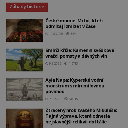
Záhady historie
České mumie: Mrtví, kteří
odmítají zmizet v čase
10.8.2026
354
Smírčí kříže: Kamenní svědkové
vražd, pomsty a dávných vin
9.8.2026
1.5TIS
Ayia Napa: Kyperské vodní
monstrum s mírumilovnou
povahou
7.8.2026
5.8TIS
Ztracený hrob svatého Mikuláše:
Tajná výprava, která odnesla
nejslavnější relikvii do Itálie