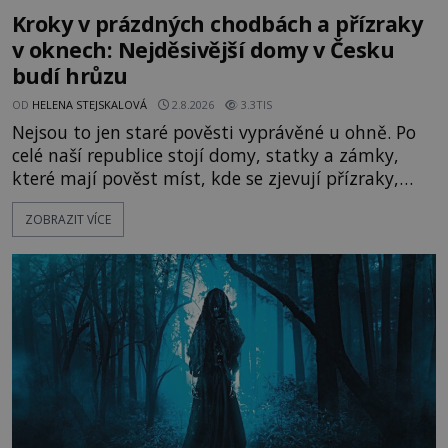
Kroky v prázdných chodbách a přízraky
v oknech: Nejděsivější domy v Česku
budí hrůzu
OD
HELENA STEJSKALOVÁ
2.8.2026
3.3TIS
Nejsou to jen staré pověsti vyprávěné u ohně. Po
celé naší republice stojí domy, statky a zámky,
které mají pověst míst, kde se zjevují přízraky,
ozývají nevysvětlitelné zvuky nebo se dějí podivné
ZOBRAZIT VÍCE
jevy. Zatímco historici většinou hledají racionální
vysvětlení, záhadologové upozorňují, že některé
lokality vykazují nápadně podobná svědectví po
celé generace. A právě tato opakující se svědectví
ud