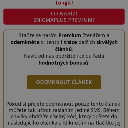
to ujít!
CO NABÍZÍ
ENIGMAPLUS PREMIUM?
Staňte se naším
Premium
čtenářem a
odemkněte
si tento i
tisíce
dalších
skvělých
článků
.
Navíc od nás obdržíte i celou řadu
hodnotných bonusů
!
ODEMKNOUT ČLÁNEK
Pokud si přejete odemknout pouze tento článek,
můžete tak učinit zasláním jediné SMS. Během
chvilky obdržíte číselný kód, který opíšete do
následujícího okénka a kliknutím na tlačítko jej