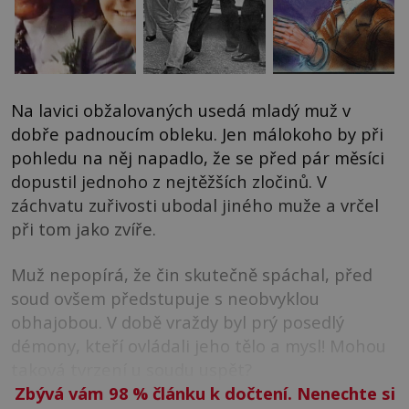
Na lavici obžalovaných usedá mladý muž v
dobře padnoucím obleku. Jen málokoho by při
pohledu na něj napadlo, že se před pár měsíci
dopustil jednoho z nejtěžších zločinů. V
záchvatu zuřivosti ubodal jiného muže a vrčel
při tom jako zvíře.
Muž nepopírá, že čin skutečně spáchal, před
soud ovšem předstupuje s neobvyklou
obhajobou. V době vraždy byl prý posedlý
démony, kteří ovládali jeho tělo a mysl! Mohou
taková tvrzení u soudu uspět?
Zbývá vám 98
%
článku k dočtení. Nenechte si