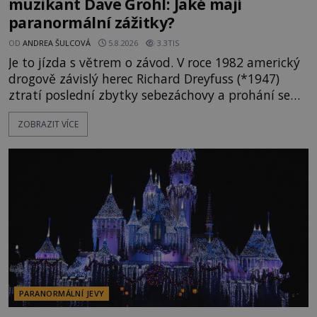
muzikant Dave Grohl: Jaké mají
paranormální zážitky?
OD
ANDREA ŠULCOVÁ
5.8.2026
3.3TIS
Je to jízda s větrem o závod. V roce 1982 americký
drogově závislý herec Richard Dreyfuss (*1947)
ztratí poslední zbytky sebezáchovy a prohání se
po silnicích ve svém mercedesu jako utržený ze
ZOBRAZIT VÍCE
řetězu. Vše vyvrcholí katastrofou, když to Dreyfuss
napálí v plné rychlosti do stromu! Policie ve vraku
následně nalezne schovaný kokain. Tímto
momentem se slavnému
PARANORMÁLNÍ JEVY