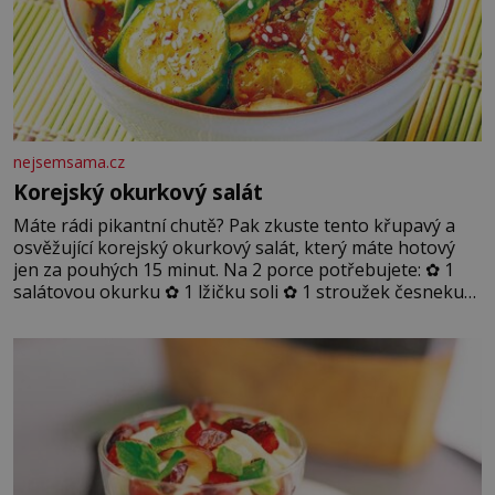
nejsemsama.cz
Korejský okurkový salát
Máte rádi pikantní chutě? Pak zkuste tento křupavý a
osvěžující korejský okurkový salát, který máte hotový
jen za pouhých 15 minut. Na 2 porce potřebujete: ✿ 1
salátovou okurku ✿ 1 lžičku soli ✿ 1 stroužek česneku
✿ 1 lžíci sójové omáčky ✿ 1 lžíci rýžového octa ✿ 1 lžičku
sezamového oleje ✿ 1 lžičku chilli ✿ 1 lžičku cukru ✿ 1
jarní cibulku ✿ 1 lžíci sezamových semínek