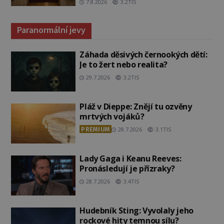
7.8.2026
3.2TIS
Paranormální jevy
Záhada děsivých černookých dětí:
Je to žert nebo realita?
29.7.2026
3.2TIS
Pláž v Dieppe: Znějí tu ozvěny
mrtvých vojáků?
PREMIUM
28.7.2026
3.1TIS
Lady Gaga i Keanu Reeves:
Pronásledují je přízraky?
28.7.2026
3.4TIS
Hudebník Sting: Vyvolaly jeho
rockové hity temnou sílu?