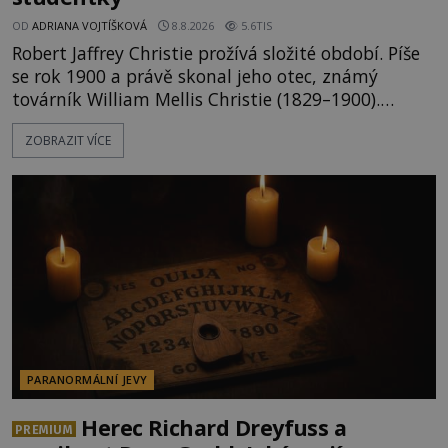
OD
ADRIANA VOJTÍŠKOVÁ
8.8.2026
5.6TIS
Robert Jaffrey Christie prožívá složité období. Píše
se rok 1900 a právě skonal jeho otec, známý
továrník William Mellis Christie (1829–1900).
Smutná událost je ale doprovázena ohromným
ZOBRAZIT VÍCE
dědictvím... Robertu připadne rodinné sídlo v
Torontu. Takový majetek skýtá řadu výhod, avšak
ta, na niž přijde Robert, by jen tak někoho
nenapadla. N
PARANORMÁLNÍ JEVY
Herec Richard Dreyfuss a
PREMIUM