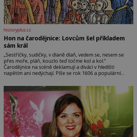
historyplus.cz
Hon na čarodějnice: Lovcům šel příkladem
sám král
„Sestřičky, sudičky, v dlaně dlaň, vedem se, nesem se
přes moře, pláň, kouzlo teď točme kol a kol.“
Čarodějnice na scéně deklamují a diváci v hledišti
napětím ani nedýchají. Píše se rok 1606 a populární
anglický dramatik William Shakespeare uvádí svou
Tragédii o Macbethovi. Napsal ji pro krále Jakuba I., jenž
v roce 1603 vystřídal