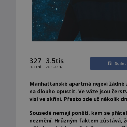
327
3.5tis
Sdíle
SDÍLENÍ
ZOBRAZENÍ
Manhattanské apartmá nejeví žádné zn
na dlouho opustit. Ve váze jsou čerst
visí ve skříni. Přesto zde už několik dn
Sousedé nemají ponětí, kam se přátel
nezmění. Hrůzným faktem zůstává, že