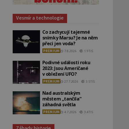
Vesmír a technologie
Co zachycují tajemné
snímky Marsu? Je na něm
přeci jen voda?
PREMIUM
7.8.2026
1.9TIS
Podivné události roku
2023: Jsou Američané
v obležení UFO?
PREMIUM
27.7.2026
3.5TIS
Nad australským
městem „tančila“
záhadná světla
PREMIUM
4.7.2026
3.4TIS
Záhady historie