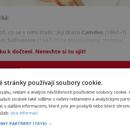
íká:
t, co se s nimi stalo.“ Její dcera
Camden
(1960–?)
em Sullivanem
(1947–?) na Manhattanu zmizela.
ku k dočtení. Nenechte si to ujít!
NIGMAPLUS PREMIUM?
 stránky používají soubory cookie.
bsahu, reklam a analýze návštěvnosti používáme soubory cookie. 
 se naším
Premium
čtenářem a
odemkněte
si tento
šich stránek také sdílíme s našimi reklamními a analytickými partn
i
tisíce
dalších
skvělých článků
.
s dalšími informacemi, které jste jim poskytli nebo které shromá
 od nás obdržíte i celou řadu
hodnotných bonusů
!
lužeb.
Více informací
CHNY PARTNERY
(1616) →
ODEMKNOUT ČLÁNEK