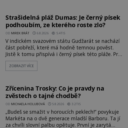
vyzařuje takové světlo, že vypadá jako „koule
hořícího ohně“. Jde jen o nějaký optický klam,
nebo se zde skutečně právě vznáší mimozemská
Strašidelná pláž Dumas: Je černý písek
loď
podhoubím, ze kterého roste zlo?
OD
MIREK BRÁT
6.8.2026
5.4TIS
V indickém svazovém státu Gudžarát se nachází
část pobřeží, které má hodně temnou pověst.
Jistě k tomu přispívá i černý písek této pláže. Proč
má pláž takové netypické zbarvení? Nakolik jsou
ZOBRAZIT VÍCE
pravdivé historky, že zde došlo k
nevysvětlitelným zmizením turistů? Ti, kteří se
nebojí, nás mohou následovat. Vstupujeme na
pláž Dumas ve městě Surat. Gu
Zřícenina Trosky: Co je pravdy na
zvěstech o tajné chodbě?
OD
MICHAELA HOLUBOVÁ
5.8.2026
3.2TIS
„Budeš se smažit v horoucích peklech!“ povykuje
Markéta na o dvě generace mladší Barboru. Ta jí
za chvíli slovní palbu opětuje. První je zarytá