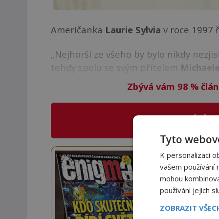
Američanka
Laurie Sylvia
v roce 1997 ř
„Nejhorší ze všeho by bylo nikdy nezjisti
tehdy spolu se svým přítelem
Michael
Zbývá vám 98
%
člán
CO NABÍZÍ
E
Tyto webové
K personalizaci o
Staňte
vašem používání na
mohou kombinovat 
Navíc
používání jejich s
ZOBRAZIT VŠE