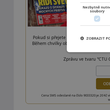
Nezbytně nutn
soubory
Pokud si přejete odemknout pouze ten
ZOBRAZIT P
Během chvilky obdržíte číselný kód, k
tlačí
Zprávu ve tvaru "CTU 
OD
Cena SMS odeslané na číslo 9033320 je 20 Kč vč. 
w