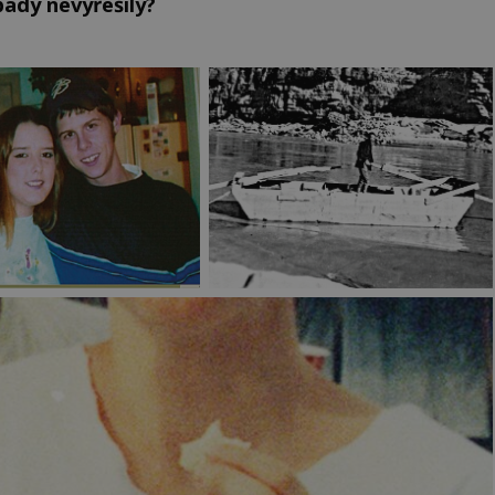
pady nevyřešily?