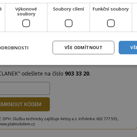
é
Výkonové
Soubory cílení
Funkční soubory
soubory
to článek, můžete tak učinit zasláním jediné SMS.
ODROBNOSTI
VŠE ODMÍTNOUT
VŠ
terý opíšete do následujícího okénka a kliknutím na
tko jej odemknete.
CLANEK" odešlete na číslo
903 33 20
.
EMKNOUT KÓDEM
DPH. Službu technicky zajišťuje Airtoy a.s. Infolinka: 602 777 555,
ww.platmobilem.cz