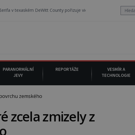
ém DeWitt County pořizuje video, na kterém před jeho vozem po cest
PARANORMÁLNÍ
REPORTÁŽE
VESMÍR A
JEVY
TECHNOLOGIE
z povrchu zemského
é zcela zmizely z
o