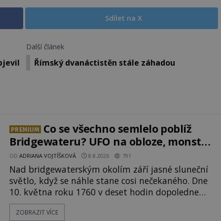
Sdílet na X
Další článek
jevil
Římský dvanáctistěn stále záhadou
Co se všechno semlelo poblíž
PREMIUM
Bridgewateru? UFO na obloze, monstra
v bažinách!
OD
ADRIANA VOJTÍŠKOVÁ
8.8.2026
791
Nad bridgewaterským okolím září jasné sluneční
světlo, když se náhle stane cosi nečekaného. Dne
10. května roku 1760 v deset hodin dopoledne
zde dojde k vůbec prvnímu historicky
ZOBRAZIT VÍCE
doloženému přeletu UFO. Podle záznamů