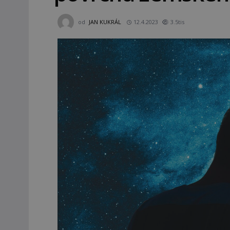
od
JAN KUKRÁL
12.4.2023
3.5tis