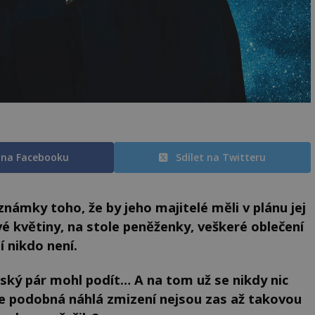
t na Facebooku
Sdílet na Twitteru
ámky toho, že by jeho majitelé měli v plánu jej
vé květiny, na stole peněženky, veškeré oblečení
í nikdo není.
ský pár mohl podít… A na tom už se nikdy nic
 podobná náhlá zmizení nejsou zas až takovou