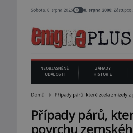
Sobota, 8. srpna 2026
8. srpna 2008
: Zástupce šerifa v texask
NEOBJASNĚNÉ
ZÁHADY
UDÁLOSTI
HISTORIE
Domů
Případy párů, které zcela zmizely 
Případy párů, kter
povrchu zemskéh