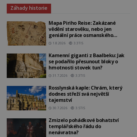
Záhady historie
Mapa Piriho Reise: Zakázané
vědění starověku, nebo jen
geniální práce osmanského
admirála?
1.8.2026
3.3TIS
Kamenní giganti z Baalbeku: Jak
se podařilo přesunout bloky o
hmotnosti stovek tun?
31.7.2026
3.3TIS
Rosslynská kaple: Chrám, který
dodnes střeží svá největší
tajemství
30.7.2026
3.5TIS
Zmizelo pohádkové bohatství
templářského řádu do
nenávratna?