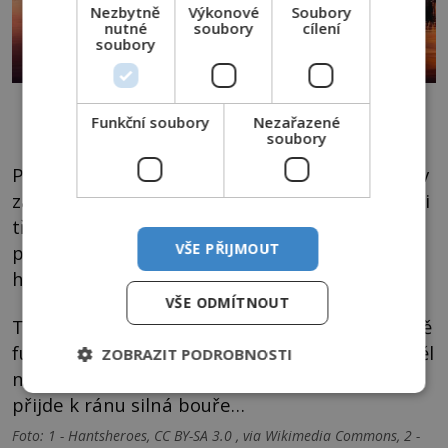
Nezbytně
Výkonové
Soubory
nutné
soubory
cílení
soubory
Pobřeží zátoky Mahone Bay s ikonickou trojicí kostelů. Zdroj foto:
Shawn M. Kent, CC BY-SA 4.0, via Wikimedia Commons
Funkční soubory
Nezařazené
soubory
Právě tento den v roce 1813 se Young Teazer v
zátoce Mahone Bay potápí. Při výbuchu umírá i
třicet mužů jeho posádky. Co mohou lidé na
VŠE PŘIJMOUT
pobřeží očekávat, když se objeví přízračná
hořící loď duchů?
VŠE ODMÍTNOUT
Tento fenomén, nazývaný Teazer Light, údajně
funguje spolehlivěji než předpověď počasí. Viděl
ZOBRAZIT PODROBNOSTI
někdo v noci hořící Young Teazer? Pak jistě
přijde k ránu silná bouře…
Foto: 1 - Hantsheroes, CC BY-SA 3.0 , via Wikimedia Commons, 2 -