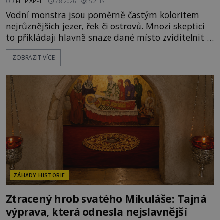
OD
FILIP APPL
7.8.2026
5.2TIS
Vodní monstra jsou poměrně častým koloritem
nejrůznějších jezer, řek či ostrovů. Mnozí skeptici
to přikládají hlavně snaze dané místo zviditelnit a
přitáhnout k němu pozornost záhadám
ZOBRAZIT VÍCE
nakloněných turistů. Je to také případ kyperského
tvora jménem Ayia Napa? Nebo se může za
legendami o něm ukrývat nějaký pravdivý základ?
V blízkosti Mysu Greco, jak se přez
ZÁHADY HISTORIE
Ztracený hrob svatého Mikuláše: Tajná
výprava, která odnesla nejslavnější