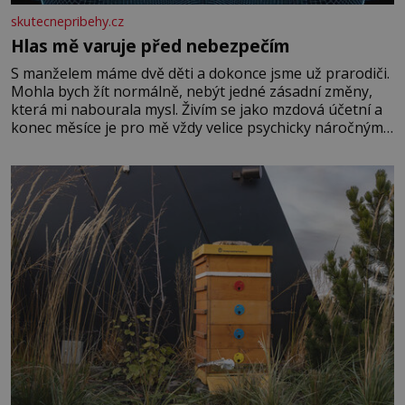
skutecnepribehy.cz
Hlas mě varuje před nebezpečím
S manželem máme dvě děti a dokonce jsme už prarodiči.
Mohla bych žít normálně, nebýt jedné zásadní změny,
která mi nabourala mysl. Živím se jako mzdová účetní a
konec měsíce je pro mě vždy velice psychicky náročným
obdobím. Od té chvíle, co máme vnoučata, mi dcera čím
dál častěji volá o pomoc, co se hlídání týče. Dalo by se