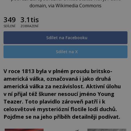
domain, via Wikimedia Commons
349
3.1tis
SDÍLENÍ
ZOBRAZENÍ
Sdílet na Facebooku
Sdílet na X
V roce 1813 byla v plném proudu britsko-
americká válka, označovaná i jako druhá
americká válka za nezávislost. Aktivní úlohu
v ní přijal též škuner nesoucí jméno Young
Teazer. Toto plavidlo zároveň patří i k
celosvětové mysteriózní flotile lodí duchů.
Pojďme se na jeho příběh detailněji podívat.