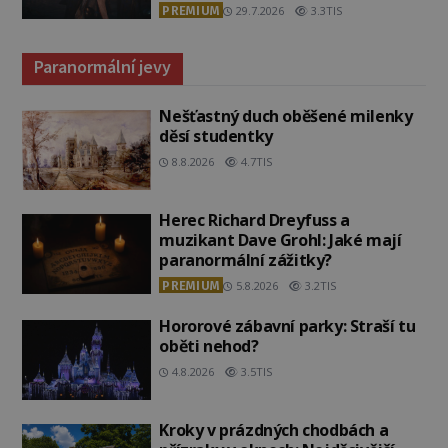
PREMIUM
29.7.2026
3.3TIS
Paranormální jevy
Nešťastný duch oběšené milenky
děsí studentky
8.8.2026
4.7TIS
Herec Richard Dreyfuss a
muzikant Dave Grohl: Jaké mají
paranormální zážitky?
PREMIUM
5.8.2026
3.2TIS
Hororové zábavní parky: Straší tu
oběti nehod?
4.8.2026
3.5TIS
Kroky v prázdných chodbách a