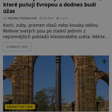
které putují Evropou a dodnes budí
úžas
OD
HELENA STEJSKALOVÁ
6.8.2026
3.2TIS
Kosti, zuby, pramen vlasů nebo kousky oděvu.
Relikvie svatých jsou po staletí jedním z
nejcennějších pokladů křesťanského světa. Některé
mají pečlivě doloženou historii, jiné provází
ZOBRAZIT VÍCE
záhady, krádeže i nečekané objevy. Jejich osudy
připomínají dobrodružné romány, přesto se opírají
o skutečné historické události. Ve středověké
Evropě mají relikvie mimořádnou hodnotu. Nejsou
jen předmětem úcty
ZÁHADY HISTORIE