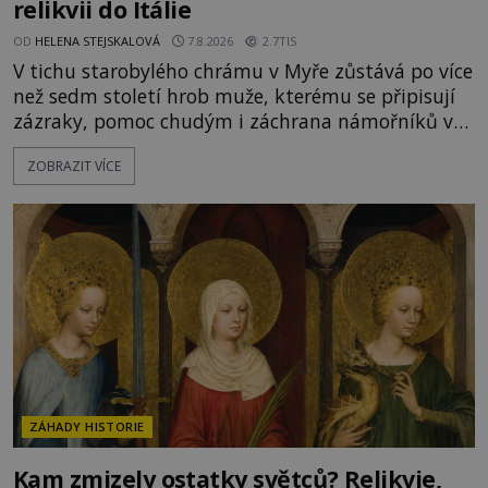
relikvii do Itálie
OD
HELENA STEJSKALOVÁ
7.8.2026
2.7TIS
V tichu starobylého chrámu v Myře zůstává po více
než sedm století hrob muže, kterému se připisují
zázraky, pomoc chudým i záchrana námořníků v
bouřích. Pak ale přichází rok 1087 a klidné místo
ZOBRAZIT VÍCE
se mění v dějiště podivné noční výpravy. Skupina
italských námořníků otevírá hrob svatého
Mikuláše a odváží jeho ostatky přes moře do Bari.
Je to zbožná záchrana před nebezpečím, nebo
promyšlená krádež,
ZÁHADY HISTORIE
Kam zmizely ostatky světců? Relikvie,