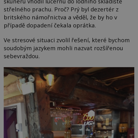
škuneru vhodil lucernu do lodního skladiště
střelného prachu. Proč? Prý byl dezertér z
britského námořnictva a věděl, že by ho v
případě dopadení čekala oprátka.
Ve stresové situaci zvolil řešení, které bychom
soudobým jazykem mohli nazvat rozšířenou
sebevraždou.