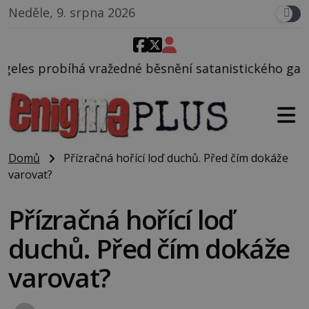
Neděle, 9. srpna 2026
dné běsnění satanistického gangu vedeného Charles
Domů
Přízračná hořící loď duchů. Před čím dokáže
varovat?
Přízračná hořící loď
duchů. Před čím dokáže
varovat?