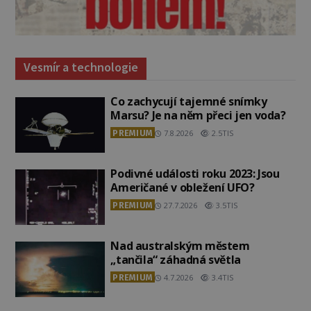
Vesmír a technologie
Co zachycují tajemné snímky
Marsu? Je na něm přeci jen voda?
PREMIUM
7.8.2026
2.5TIS
Podivné události roku 2023: Jsou
Američané v obležení UFO?
PREMIUM
27.7.2026
3.5TIS
Nad australským městem
„tančila“ záhadná světla
PREMIUM
4.7.2026
3.4TIS