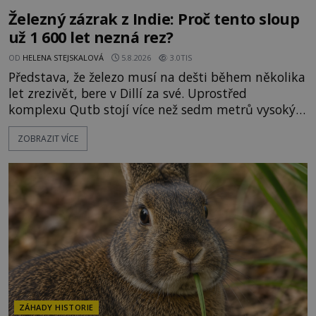
Železný zázrak z Indie: Proč tento sloup
už 1 600 let nezná rez?
OD
HELENA STEJSKALOVÁ
5.8.2026
3.0TIS
Představa, že železo musí na dešti během několika
let zrezivět, bere v Dillí za své. Uprostřed
komplexu Qutb stojí více než sedm metrů vysoký
železný sloup, který už přibližně 1 600 let odolává
ZOBRAZIT VÍCE
počasí s jen nepatrnými stopami koroze. Jeho
mimořádná trvanlivost dlouho živí legendy o
ztracených technologiích či tajemných
materiálech. Moderní metalurgie však ukazuje, že
skutečné vysvětlení je ješt
ZÁHADY HISTORIE