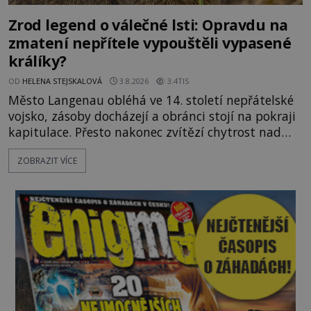
Zrod legend o válečné lsti: Opravdu na
zmatení nepřítele vypouštěli vypasené
králíky?
OD
HELENA STEJSKALOVÁ
3.8.2026
3.4TIS
Město Langenau obléhá ve 14. století nepřátelské
vojsko, zásoby docházejí a obránci stojí na pokraji
kapitulace. Přesto nakonec zvítězí chytrost nad
hrubou silou. Podle staré německé legendy vypustí
ZOBRAZIT VÍCE
obyvatelé za hradby dobře živeného králíka, aby
nepřítele přesvědčili, že uvnitř města je jídla stále
dost. Čas pracuje pro obléhatele. Ve městě ubývají
zásoby a každý den znamená další porci strádá