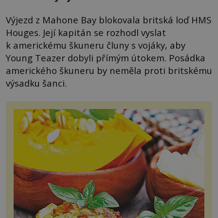
Výjezd z Mahone Bay blokovala britská loď HMS
Houges. Její kapitán se rozhodl vyslat
k americkému škuneru čluny s vojáky, aby
Young Teazer dobyli přímým útokem. Posádka
amerického škuneru by neměla proti britskému
výsadku šanci.