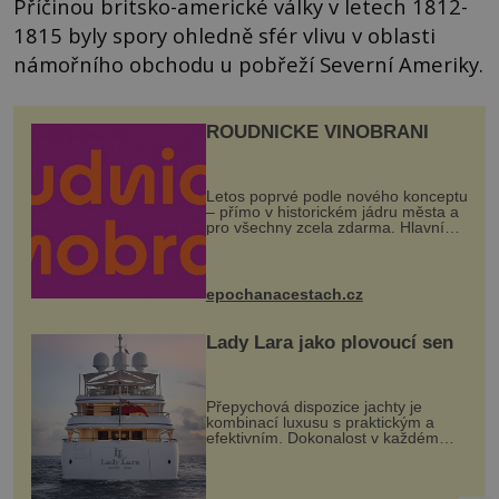
Příčinou britsko-americké války v letech 1812-
1815 byly spory ohledně sfér vlivu v oblasti
námořního obchodu u pobřeží Severní Ameriky.
ROUDNICKÉ VINOBRANÍ
Letos poprvé podle nového konceptu
– přímo v historickém jádru města a
pro všechny zcela zdarma. Hlavní
program se odehraje na Karlově a
Husově náměstí. Návštěvníci se
mohou těšit na víno, burčák, pes...
epochanacestach.cz
Lady Lara jako plovoucí sen
Přepychová dispozice jachty je
kombinací luxusu s praktickým a
efektivním. Dokonalost v každém
detailu představuje značka Fendi
Casa, kterou byly vybaveny její
paluby. Monacký přístav nabízí