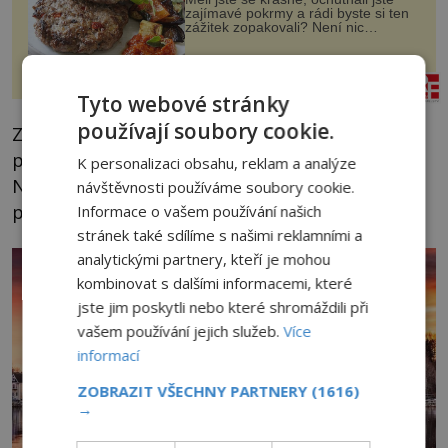
zajímavé pokrmy a rádi byste si ten
zážitek zopakovali? Není nic
snazšího. Pljeskavica (10 porcí)
Možná jste ji ochutnali na dovolené v
bývalé Jugoslávii, lze ji vi...
panidomu.cz
Tyto webové stránky
používají soubory cookie.
Zajímavé na tom je, že se škuner jeví oku
pozorovatele jako hořící či vybuchující loď.
K personalizaci obsahu, reklam a analýze
Nejčastěji jsou pozorování tohoto plovoucího
návštěvnosti používáme soubory cookie.
přízraku hlášena z období okolo 27. června.
Informace o vašem používání našich
stránek také sdílíme s našimi reklamními a
analytickými partnery, kteří je mohou
kombinovat s dalšími informacemi, které
jste jim poskytli nebo které shromáždili při
vašem používání jejich služeb.
Více
informací
ZOBRAZIT VŠECHNY PARTNERY
(1616)
→