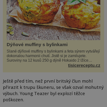
Dýňové muffiny s bylinkami
Slané dýňové muffiny s bylinkami a feta sýrem vytvářejí
dokonalou harmonii chutí. Jistě si je zamilujete.
Suroviny na 12 kusů 250 g dýně Hokaido 2 lžíce
olivového oleje sůl, pepř hrst nasekaných špen...
tisicereceptu.cz
Ještě před tím, než první britský člun mohl
přirazit k trupu škuneru, se však ozval mohutný
výbuch. Young Teazer byl explozí těžce
poškozen.