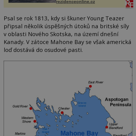
každoročn...
rezidenceonline.cz
Psal se rok 1813, kdy si škuner Young Teazer
připsal několik úspěšných útoků na britské síly
v oblasti Nového Skotska, na území dnešní
Kanady. V zátoce Mahone Bay se však americká
loď dostává do osudové pasti.