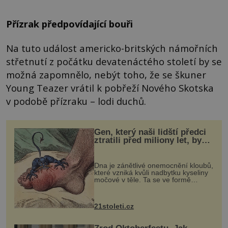
Přízrak předpovídající bouři
Na tuto událost americko-britských námořních
střetnutí z počátku devatenáctého století by se
možná zapomnělo, nebýt toho, že se škuner
Young Teazer vrátil k pobřeží Nového Skotska
v podobě přízraku – lodi duchů.
Gen, který naši lidští předci
ztratili před miliony let, by
mohl pomoci s léčbou
„nemoci králů“
Dna je zánětlivé onemocnění kloubů,
které vzniká kvůli nadbytku kyseliny
močové v těle. Ta se ve formě
krystalků ukládá v blízkosti kloubů,
nejčastěji přitom postihuje palce na
nohou, a způsobuje bole...
21stoleti.cz