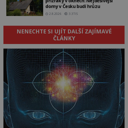
přízraky v oknech: Nejděsivější
domy v Česku budí hrůzu
2.8.2026
3.3TIS
NENECHTE SI UJÍT DALŠÍ ZAJÍMAVÉ
ČLÁNKY