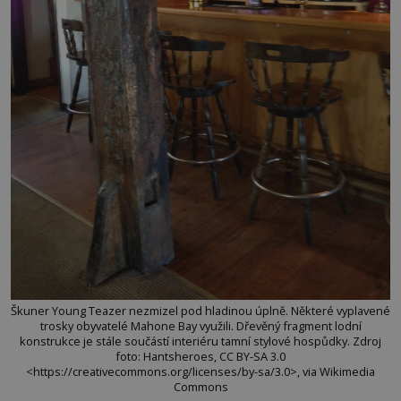
Škuner Young Teazer nezmizel pod hladinou úplně. Některé vyplavené
trosky obyvatelé Mahone Bay využili. Dřevěný fragment lodní
konstrukce je stále součástí interiéru tamní stylové hospůdky. Zdroj
foto: Hantsheroes, CC BY-SA 3.0
<https://creativecommons.org/licenses/by-sa/3.0>, via Wikimedia
Commons