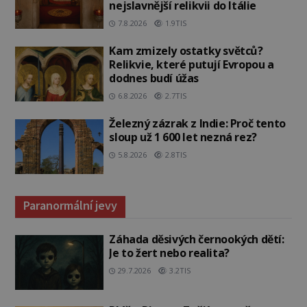
nejslavnější relikvii do Itálie
7.8.2026
1.9TIS
Kam zmizely ostatky světců?
Relikvie, které putují Evropou a
dodnes budí úžas
6.8.2026
2.7TIS
Železný zázrak z Indie: Proč tento
sloup už 1 600 let nezná rez?
5.8.2026
2.8TIS
Paranormální jevy
Záhada děsivých černookých dětí:
Je to žert nebo realita?
29.7.2026
3.2TIS