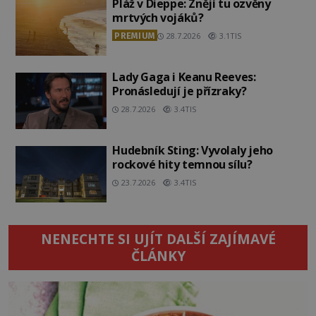
Pláž v Dieppe: Znějí tu ozvěny
mrtvých vojáků?
PREMIUM
28.7.2026
3.1TIS
Lady Gaga i Keanu Reeves:
Pronásledují je přízraky?
28.7.2026
3.4TIS
Hudebník Sting: Vyvolaly jeho
rockové hity temnou sílu?
23.7.2026
3.4TIS
NENECHTE SI UJÍT DALŠÍ ZAJÍMAVÉ
ČLÁNKY