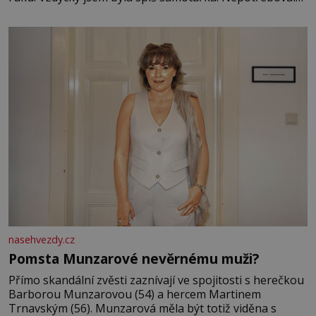
jsem kolem sebe partu kamarádek ani partnera. Stačily
mi knihy, práce a hlavně klid. Hned po studiích jsem
odešla z rodného města,
nasehvezdy.cz
Pomsta Munzarové nevěrnému muži?
Přímo skandální zvěsti zaznívají ve spojitosti s herečkou
Barborou Munzarovou (54) a hercem Martinem
Trnavským (56). Munzarová měla být totiž viděna s