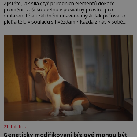
Zjistěte, jak síla čtyř přírodních elementů dokáže
proměnit vaši koupelnu v posvátný prostor pro
omlazení těla i zklidnění unavené mysli. Jak pečovat o
pleť a tělo v souladu s hvězdami? Každá z nás v sobě
nese otisk vesmíru, který se projevuje nejen v naší
povaze, ale i v potřebách naší pokožky. Ohnivá znamení
Ženy narozené ve znamení Berana, Lva a Střelce v sobě
nesou žár, odvahu a neutuchající elán. Vaše
21stoleti.cz
Geneticky modifikovaní bíglové mohou být