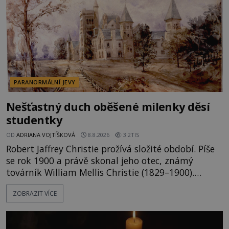
PARANORMÁLNÍ JEVY
Nešťastný duch oběšené milenky děsí
studentky
OD
ADRIANA VOJTÍŠKOVÁ
8.8.2026
3.2TIS
Robert Jaffrey Christie prožívá složité období. Píše
se rok 1900 a právě skonal jeho otec, známý
továrník William Mellis Christie (1829–1900).
Smutná událost je ale doprovázena ohromným
ZOBRAZIT VÍCE
dědictvím... Robertu připadne rodinné sídlo v
Torontu. Takový majetek skýtá řadu výhod, avšak
ta, na niž přijde Robert, by jen tak někoho