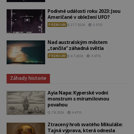
Podivné události roku 2023: Jsou
Američané v obležení UFO?
PREMIUM
27.7.2026
3.5TIS
Nad australským městem
„tančila“ záhadná světla
PREMIUM
4.7.2026
3.4TIS
Záhady historie
Ayia Napa: Kyperské vodní
monstrum s mírumilovnou
povahou
7.8.2026
4.4TIS
Ztracený hrob svatého Mikuláše:
Tajná výprava, která odnesla