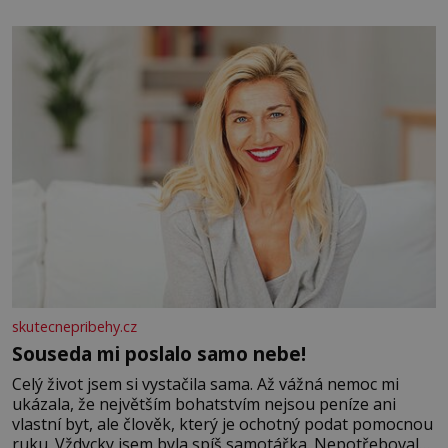
elektráren v Evropě, vydat se na horské hřebeny, projet
se na koloběžce a den zakončit poznáváním památek ve
Velkých Losinách nebo v termálním
skutecnepribehy.cz
Souseda mi poslalo samo nebe!
Celý život jsem si vystačila sama. Až vážná nemoc mi
ukázala, že největším bohatstvím nejsou peníze ani
vlastní byt, ale člověk, který je ochotný podat pomocnou
ruku. Vždycky jsem byla spíš samotářka. Nepotřebovala