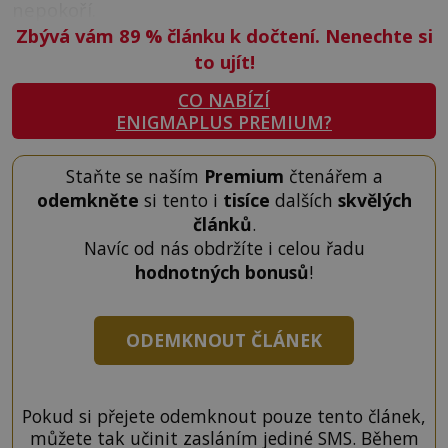
nepokoří.
Zbývá vám 89
%
článku k dočtení. Nenechte si
to ujít!
CO NABÍZÍ
ENIGMAPLUS PREMIUM?
Staňte se naším
Premium
čtenářem a
odemkněte
si tento i
tisíce
dalších
skvělých
článků
.
Navíc od nás obdržíte i celou řadu
hodnotných bonusů
!
ODEMKNOUT ČLÁNEK
Pokud si přejete odemknout pouze tento článek,
můžete tak učinit zasláním jediné SMS. Během