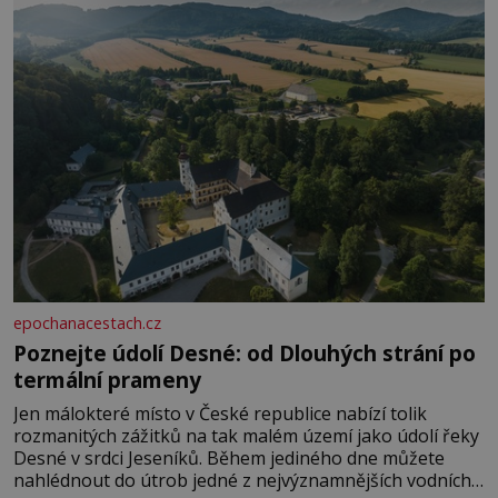
rozhodla stávkovat. Cvičte
epochanacestach.cz
Poznejte údolí Desné: od Dlouhých strání po
termální prameny
Jen málokteré místo v České republice nabízí tolik
rozmanitých zážitků na tak malém území jako údolí řeky
Desné v srdci Jeseníků. Během jediného dne můžete
nahlédnout do útrob jedné z nejvýznamnějších vodních