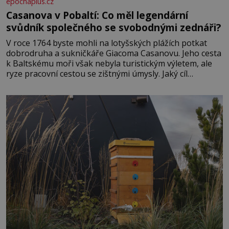
epochaplus.cz
Casanova v Pobaltí: Co měl legendární
svůdník společného se svobodnými zednáři?
V roce 1764 byste mohli na lotyšských plážích potkat
dobrodruha a sukničkáře Giacoma Casanovu. Jeho cesta
k Baltskému moři však nebyla turistickým výletem, ale
ryze pracovní cestou se zištnými úmysly. Jaký cíl
Casanova sledoval, když se například procházel uličkami
lotyšské Rigy? Casanova v Pobaltí kontaktoval tamní
zednářské lóže. Nebyl v této oblasti žádným nováčkem,
protože do zednářské