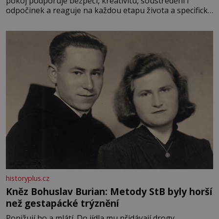
pokoj podporuje bezpečí, kreativitu, soustředění i
odpočinek a reaguje na každou etapu života a specifické
potřeby dítěte. Pro nejmenší je klíčová jednoduchost,
měkkost a bezpečí, proto by pokoj miminka měl působit
především klidně a útulně. Předškolní věk je
historyplus.cz
Kněz Bohuslav Burian: Metody StB byly horší
než gestapácké trýznění
Ponižují ho a mlátí. Do jídla mu přidávají drogy,