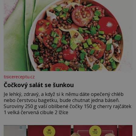
tisicereceptu.cz
Čočkový salát se šunkou
Je lehký, zdravý, a když si k němu dáte opečený chléb
nebo čerstvou bagetku, bude chutnat jedna báseň.
Suroviny 250 g vaší oblíbené čočky 150 g cherry rajčátek
1 velká červená cibule 2 lžíce