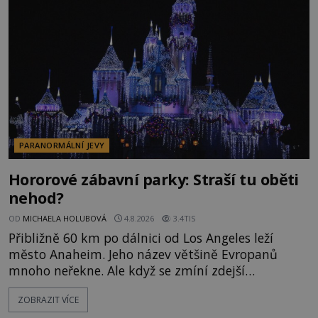
následně nalezne schovaný kokain. Tímto
momentem se slavnému
PARANORMÁLNÍ JEVY
Hororové zábavní parky: Straší tu oběti
nehod?
OD
MICHAELA HOLUBOVÁ
4.8.2026
3.4TIS
Přibližně 60 km po dálnici od Los Angeles leží
město Anaheim. Jeho název většině Evropanů
mnoho neřekne. Ale když se zmíní zdejší
Disneyland, je hned jasno. Zábavní park vyroste na
ZOBRAZIT VÍCE
poklidném místě bývalého sadu pomerančovníků.