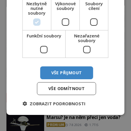
Nezbytně
Výkonové
Soubory
nutné
soubory
cílení
soubory
Funkční soubory
Nezařazené
soubory
VŠE PŘIJMOUT
VŠE ODMÍTNOUT
Vesmír a technologie
ZOBRAZIT PODROBNOSTI
Co zachycují tajemné snímky
Marsu? Je na něm přeci jen voda?
PREMIUM
7.8.2026
1.7TIS