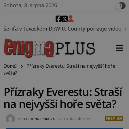
Sobota, 8. srpna 2026
Witt County pořizuje video, na kterém před jeho voz
Domů
Přízraky Everestu: Straší na nejvyšší hoře
světa?
Přízraky Everestu: Straší
na nejvyšší hoře světa?
PREMIUM
od
KAROLÍNA TRNKOVÁ
21.5.2026
3.0tis