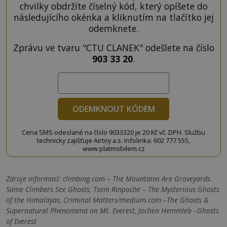
chvilky obdržíte číselný kód, který opíšete do
následujícího okénka a kliknutím na tlačítko jej
odemknete.
Zprávu ve tvaru "CTU CLANEK" odešlete na číslo
903 33 20
.
ODEMKNOUT KÓDEM
Cena SMS odeslané na číslo 9033320 je 20 Kč vč. DPH. Službu
technicky zajišťuje Airtoy a.s. Infolinka: 602 777 555,
www.platmobilem.cz
Zdroje informací:
climbing.com – The Mountains Are Graveyards.
Some Climbers See Ghosts, Tsem Rinpoche – The Mysterious Ghosts
of the Himalayas, Criminal Matters/medium.com –The Ghosts &
Supernatural Phenomena on Mt. Everest, Jochen Hemmleb –Ghosts
of Everest