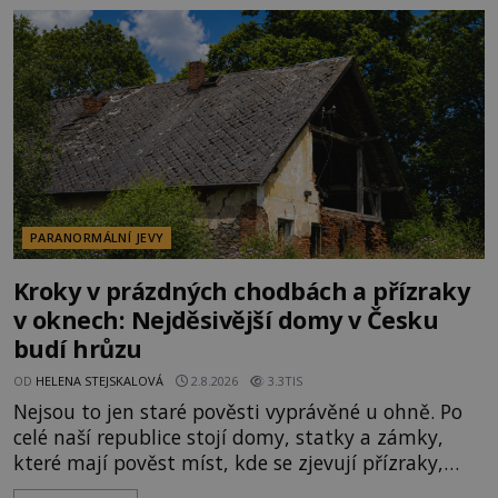
Klid tu teď rozhodně nepanuje, park navštíví
kolem 17 000 000 zábavychtivých lidí ročně. A ač je
velká snaha to utajit, někteří z
PARANORMÁLNÍ JEVY
Kroky v prázdných chodbách a přízraky
v oknech: Nejděsivější domy v Česku
budí hrůzu
OD
HELENA STEJSKALOVÁ
2.8.2026
3.3TIS
Nejsou to jen staré pověsti vyprávěné u ohně. Po
celé naší republice stojí domy, statky a zámky,
které mají pověst míst, kde se zjevují přízraky,
ozývají nevysvětlitelné zvuky nebo se dějí podivné