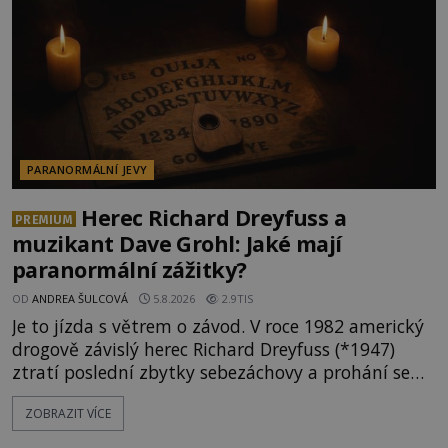
nenapadla. N
PARANORMÁLNÍ JEVY
Herec Richard Dreyfuss a
PREMIUM
muzikant Dave Grohl: Jaké mají
paranormální zážitky?
OD
ANDREA ŠULCOVÁ
5.8.2026
2.9TIS
Je to jízda s větrem o závod. V roce 1982 americký
drogově závislý herec Richard Dreyfuss (*1947)
ztratí poslední zbytky sebezáchovy a prohání se
po silnicích ve svém mercedesu jako utržený ze
ZOBRAZIT VÍCE
řetězu. Vše vyvrcholí katastrofou, když to Dreyfuss
napálí v plné rychlosti do stromu! Policie ve vraku