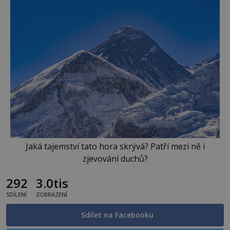
Jaká tajemství tato hora skrývá? Patří mezi ně i
zjevování duchů?
292
3.0tis
SDÍLENÍ
ZOBRAZENÍ
Sdílet na Facebooku