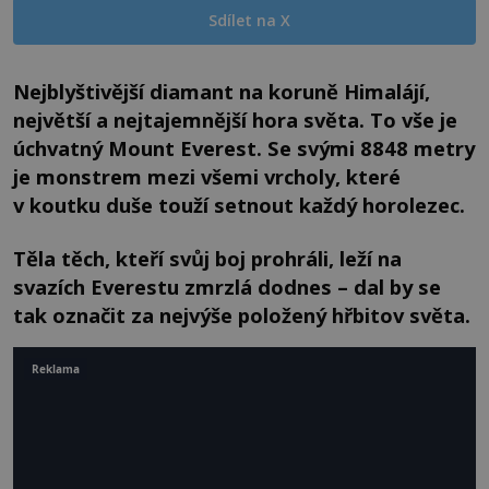
Sdílet na X
Nejblyštivější diamant na koruně Himalájí,
největší a nejtajemnější hora světa. To vše je
úchvatný Mount Everest. Se svými 8848 metry
je monstrem mezi všemi vrcholy, které
v koutku duše touží setnout každý horolezec.
Těla těch, kteří svůj boj prohráli, leží na
svazích Everestu zmrzlá dodnes – dal by se
tak označit za nejvýše položený hřbitov světa.
Reklama