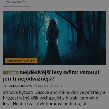
ZOBRAZIT VÍCE
jevy. Zatímco historici většinou hledají racionální
vysvětlení, záhadologové upozorňují, že některé
lokality vykazují nápadně podobná svědectví po
celé generace. A právě tato opakující se svědectví
ud
PARANORMÁLNÍ JEVY
Nejděsivější lesy světa: Vstoupí
PREMIUM
jen ti nejodvážnější!
OD
RADKA SÁBLIKOVÁ
1.8.2026
3.5TIS
Stínové bytosti, časové anomálie, děsivé přízraky a
hrůzostrašný křik vycházející z hlubin temného
lesa. Není to začátek hororového filmu, ale
události, které popisují návštěvníci lesů, které jsou