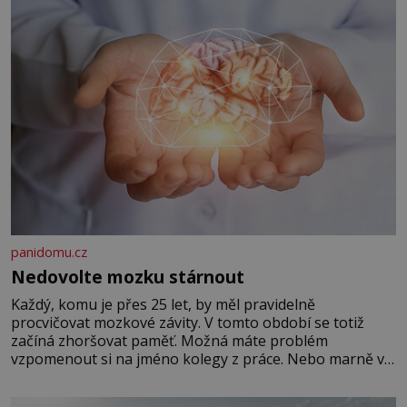
panidomu.cz
Nedovolte mozku stárnout
Každý, komu je přes 25 let, by měl pravidelně
procvičovat mozkové závity. V tomto období se totiž
začíná zhoršovat paměť. Možná máte problém
vzpomenout si na jméno kolegy z práce. Nebo marně v
paměti lovíte název knížky, kterou jste nedávno přečetli.
Je to opravdu tak, s věkem jako kdyby se paměť