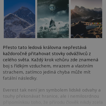
Přesto tato ledová královna nepřestává
každoročně přitahovat stovky odvážlivců z
celého světa. Každý krok vzhůru zde znamená
boj s řídkým vzduchem, mrazem a vlastním
strachem, zatímco jediná chyba může mít
fatální následky.
Everest tak není jen symbolem lidské odvahy a
touhy překonávat hranice, ale i nemilosrdnou
připomínkou toho, že přírodu člověk nikdy zcela