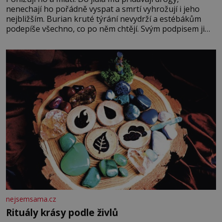
nenechají ho pořádně vyspat a smrtí vyhrožují i jeho
nejbližším. Burian kruté týrání nevydrží a estébákům
podepíše všechno, co po něm chtějí. Svým podpisem jim
potvrdí také to, že na něj během výslechů nikdo nevyvíjel
fyzický ani psychický nátlak. Syn brněnského řezníka
chce být knězem a
nejsemsama.cz
Rituály krásy podle živlů