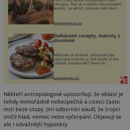
Ukrajiny. Řeč je o obřím černovickém
areálu, za jehož vznikem stál slavný
český architekt Josef Hlávka. Ten si
na něm dal mimořádně záležet. Jeho
stavební plány by při ...
historyplus.cz
Balkánské recepty, dobroty z
dovolené
Měli jste se krásně, ochutnali jste
zajímavé pokrmy a rádi byste si ten
zážitek zopakovali? Není nic
snazšího. Pljeskavica (10 porcí)
Možná jste ji ochutnali na dovolené v
bývalé Jugoslávii, lze ji vi...
panidomu.cz
Někteří antropologové upozorňují, že oblast je
tehdy mimořádně nebezpečná a cizinci často
mizí beze stopy. Jiní odborníci soudí, že trojici
zničil hlad, nemoc nebo vyčerpání. Objevují se
ale i odvážnější hypotézy.