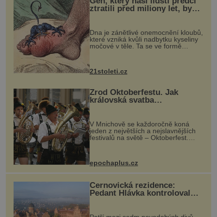
Gen, který naši lidští předci
ztratili před miliony let, by
mohl pomoci s léčbou
„nemoci králů“
Dna je zánětlivé onemocnění kloubů,
které vzniká kvůli nadbytku kyseliny
močové v těle. Ta se ve formě
krystalků ukládá v blízkosti kloubů,
nejčastěji přitom postihuje palce na
nohou, a způsobuje bole...
21stoleti.cz
Zrod Oktoberfestu. Jak
královská svatba
odstartovala největší pivní
festival světa
V Mnichově se každoročně koná
jeden z největších a nejslavnějších
festivalů na světě – Oktoberfest.
Každý rok přiláká miliony
návštěvníků, kteří si vychutnávají
pivo, tradiční jídlo a bavorskou
epochaplus.cz
kultur...
Černovická rezidence:
Pedant Hlávka kontroloval
každou cihlu
Patří mezi sedm novodobých divů