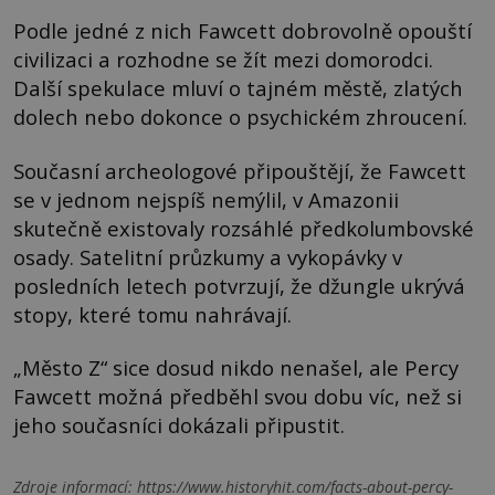
Podle jedné z nich Fawcett dobrovolně opouští
civilizaci a rozhodne se žít mezi domorodci.
Další spekulace mluví o tajném městě, zlatých
dolech nebo dokonce o psychickém zhroucení.
Současní archeologové připouštějí, že Fawcett
se v jednom nejspíš nemýlil, v Amazonii
skutečně existovaly rozsáhlé předkolumbovské
osady. Satelitní průzkumy a vykopávky v
posledních letech potvrzují, že džungle ukrývá
stopy, které tomu nahrávají.
„Město Z“ sice dosud nikdo nenašel, ale Percy
Fawcett možná předběhl svou dobu víc, než si
jeho současníci dokázali připustit.
Zdroje informací:
https://www.historyhit.com/facts-about-percy-