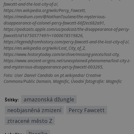
fawcett-and-the-lost-city-of-z/,
https://en.wikipedia.org/wiki/Percy_Fawcett,
https://medium.com/@NathanToulane/the-mysterious-
disappearance-of-colonel-percy-fawcett-66f2ec682a91,
https://podcasts.apple.com/us/podcast/the-disappearance-of-percy-
fawcett/id1675057749?i=1000678519826,
https://legendsfromhistory.com/percy-fawcett-and-the-lost-city-of-z/,
https://en.wikipedia.org/wiki/Lost_City_of_Z,
https://www.historytoday.com/archive/missing-pieces/lost-city,
https://www.ancient-origins.net/unexplained-phenomena/lost-city-z-
and-mysterious-disappearance-percy-fawcett-003265,
Foto: User Daniel Candido on pt.wikipedia/ Creative
Commons/Public Domain, Magnific, Úvodní fotografie: Magnific
amazonská džungle
Štítky:
neobjasněná zmizení
Percy Fawcett
ztracené město Z