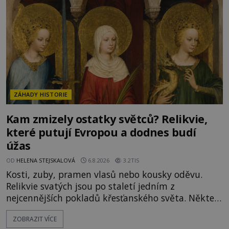
Je to zbožná záchrana před nebezpečím, nebo
promyšlená krádež,
ZÁHADY HISTORIE
Kam zmizely ostatky světců? Relikvie,
které putují Evropou a dodnes budí
úžas
OD
HELENA STEJSKALOVÁ
6.8.2026
3.2TIS
Kosti, zuby, pramen vlasů nebo kousky oděvu.
Relikvie svatých jsou po staletí jedním z
nejcennějších pokladů křesťanského světa. Některé
mají pečlivě doloženou historii, jiné provází
ZOBRAZIT VÍCE
záhady, krádeže i nečekané objevy. Jejich osudy