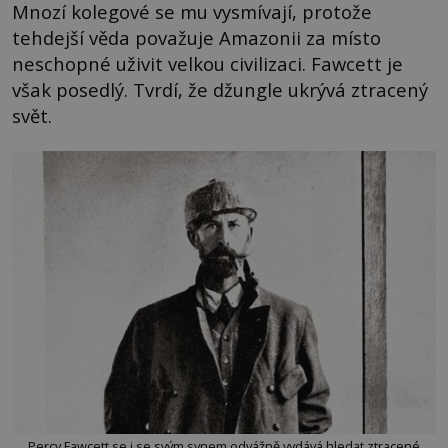
Mnozí kolegové se mu vysmívají, protože
tehdejší věda považuje Amazonii za místo
neschopné uživit velkou civilizaci. Fawcett je
však posedlý. Tvrdí, že džungle ukrývá ztracený
svět.
Percy Fawcett se i se svým synem odvážně vydává hledat ztracené