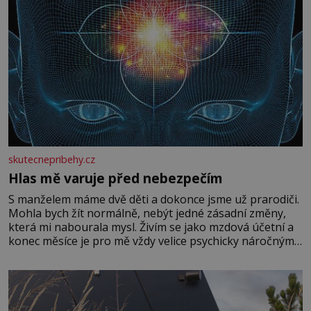
skutecnepribehy.cz
Hlas mě varuje před nebezpečím
S manželem máme dvě děti a dokonce jsme už prarodiči.
Mohla bych žít normálně, nebýt jedné zásadní změny,
která mi nabourala mysl. Živím se jako mzdová účetní a
konec měsíce je pro mě vždy velice psychicky náročným
obdobím. Od té chvíle, co máme vnoučata, mi dcera čím
dál častěji volá o pomoc, co se hlídání týče. Dalo by se