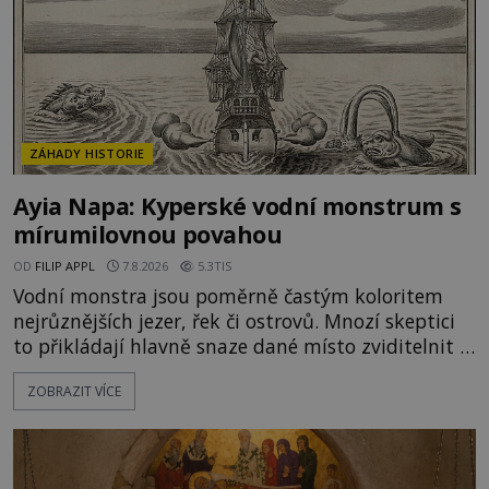
ZÁHADY HISTORIE
Ayia Napa: Kyperské vodní monstrum s
mírumilovnou povahou
OD
FILIP APPL
7.8.2026
5.3TIS
Vodní monstra jsou poměrně častým koloritem
nejrůznějších jezer, řek či ostrovů. Mnozí skeptici
to přikládají hlavně snaze dané místo zviditelnit a
přitáhnout k němu pozornost záhadám
ZOBRAZIT VÍCE
nakloněných turistů. Je to také případ kyperského
tvora jménem Ayia Napa? Nebo se může za
legendami o něm ukrývat nějaký pravdivý základ?
V blízkosti Mysu Greco, jak se přez