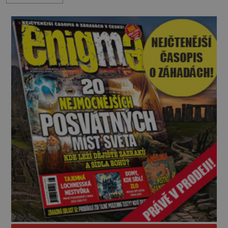
mimořádná trvanlivost dlouho živí legendy o
ztracených technologiích či tajemných
materiálech. Moderní metalurgie však ukazuje, že
skutečné vysvětlení je ješt