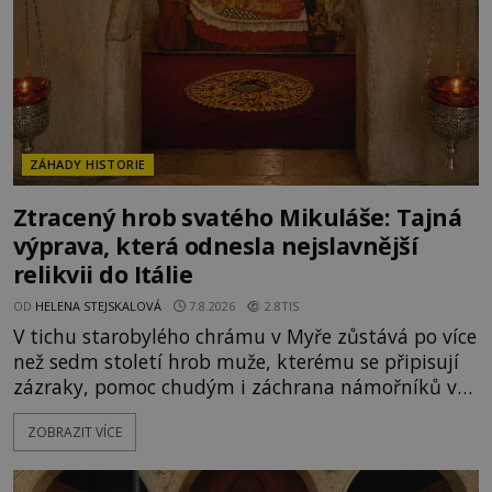
ZÁHADY HISTORIE
Ztracený hrob svatého Mikuláše: Tajná
výprava, která odnesla nejslavnější
relikvii do Itálie
OD
HELENA STEJSKALOVÁ
7.8.2026
2.8TIS
V tichu starobylého chrámu v Myře zůstává po více
než sedm století hrob muže, kterému se připisují
zázraky, pomoc chudým i záchrana námořníků v
bouřích. Pak ale přichází rok 1087 a klidné místo
ZOBRAZIT VÍCE
se mění v dějiště podivné noční výpravy. Skupina
italských námořníků otevírá hrob svatého
Mikuláše a odváží jeho ostatky přes moře do Bari.