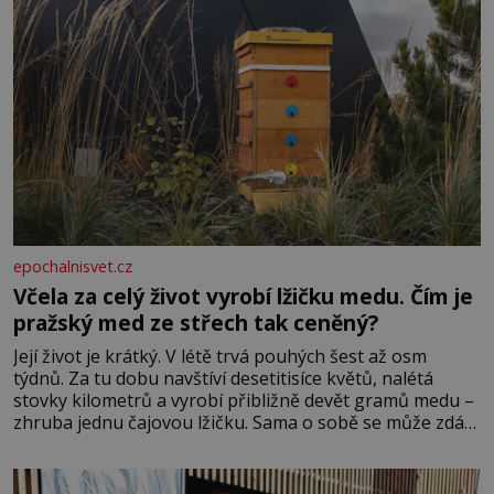
epochalnisvet.cz
Včela za celý život vyrobí lžičku medu. Čím je
pražský med ze střech tak ceněný?
Její život je krátký. V létě trvá pouhých šest až osm
týdnů. Za tu dobu navštíví desetitisíce květů, nalétá
stovky kilometrů a vyrobí přibližně devět gramů medu –
zhruba jednu čajovou lžičku. Sama o sobě se může zdát
bezvýznamná. Teprve když se spojí s dalšími desítkami
tisíc příslušnic svého včelstva, vznikne jeden z
nejdokonalejších organismů