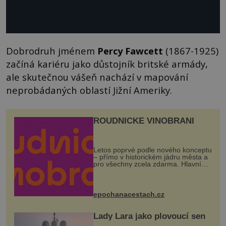
Dobrodruh jménem
Percy Fawcett
(1867-1925)
začíná kariéru jako důstojník britské armády,
ale skutečnou vášeň nachází v mapování
neprobádaných oblastí Jižní Ameriky.
ROUDNICKÉ VINOBRANÍ
Letos poprvé podle nového konceptu
– přímo v historickém jádru města a
pro všechny zcela zdarma. Hlavní
program se odehraje na Karlově a
Husově náměstí. Návštěvníci se
mohou těšit na víno, burčák, pes...
epochanacestach.cz
Lady Lara jako plovoucí sen