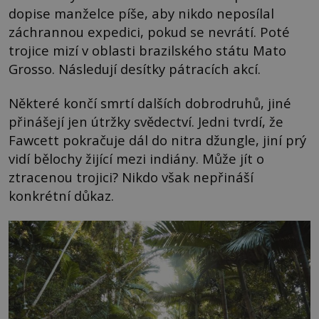
dopise manželce píše, aby nikdo neposílal
záchrannou expedici, pokud se nevrátí. Poté
trojice mizí v oblasti brazilského státu Mato
Grosso. Následují desítky pátracích akcí.
Některé končí smrtí dalších dobrodruhů, jiné
přinášejí jen útržky svědectví. Jedni tvrdí, že
Fawcett pokračuje dál do nitra džungle, jiní prý
vidí bělochy žijící mezi indiány. Může jít o
ztracenou trojici? Nikdo však nepřináší
konkrétní důkaz.