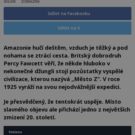
SDÍLENÍ
ZOBRAZENÍ
Sdílet na Facebooku
Sdílet na X
Amazonie hučí deštěm, vzduch je těžký a pod
nohama se ztrácí cesta. Britský dobrodruh
Percy Fawcett věří, že někde hluboko v
nekonečné džungli stojí pozůstatky vyspělé
civilizace, kterou nazývá „Město Z“. V roce
1925 vyráží na svou nejodvážnější expedici.
Je přesvědčený, že tentokrát uspěje. Místo
slavného objevu ale přichází jedno z největších
zmizení 20. století.
Reklama