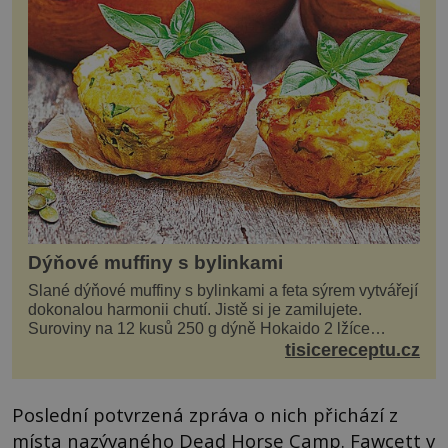
Dýňové muffiny s bylinkami
Slané dýňové muffiny s bylinkami a feta sýrem vytvářejí
dokonalou harmonii chutí. Jistě si je zamilujete.
Suroviny na 12 kusů 250 g dýně Hokaido 2 lžíce
olivového oleje sůl, pepř hrst nasekaných špen...
tisicereceptu.cz
Poslední potvrzená zpráva o nich přichází z
místa nazývaného Dead Horse Camp. Fawcett v