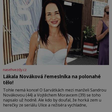
nasehvezdy.cz
Lákala Nováková řemeslníka na polonahé
tělo!
Tohle nemá konce! O šarvátkách mezi manželi Sandrou
Novákovou (44) a Vojtěchem Moravcem (39) se toho
napsalo už hodně. Ale kdo by doufal, že horká zem u
herečky ze seriálu Ulice a režiséra vychladne,