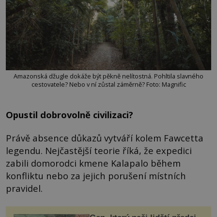
Amazonská džugle dokáže být pěkně nelítostná. Pohltila slavného
cestovatele? Nebo v ní zůstal záměrně? Foto: Magnific
Opustil dobrovolně civilizaci?
Právě absence důkazů vytváří kolem Fawcetta
legendu. Nejčastější teorie říká, že expedici
zabili domorodci kmene Kalapalo během
konfliktu nebo za jejich porušení místních
pravidel.