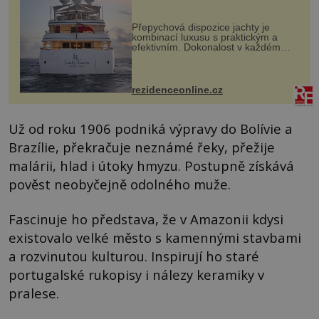
Přepychová dispozice jachty je
kombinací luxusu s praktickým a
efektivním. Dokonalost v každém
detailu představuje značka Fendi
Casa, kterou byly vybaveny její
paluby. Monacký přístav nabízí
každoročn...
rezidenceonline.cz
Už od roku 1906 podniká výpravy do Bolívie a
Brazílie, překračuje neznámé řeky, přežije
malárii, hlad i útoky hmyzu. Postupně získává
pověst neobyčejně odolného muže.
Fascinuje ho představa, že v Amazonii kdysi
existovalo velké město s kamennými stavbami
a rozvinutou kulturou. Inspirují ho staré
portugalské rukopisy i nálezy keramiky v
pralese.