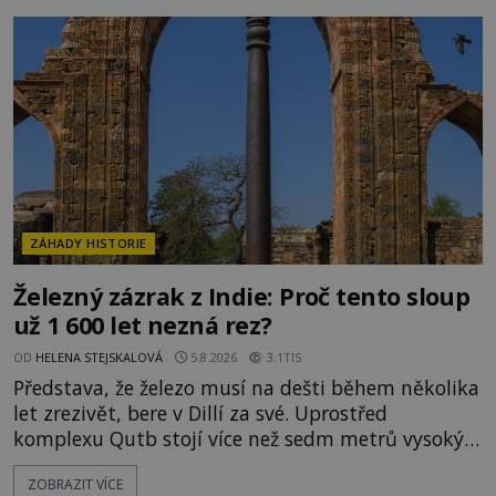
připomínají dobrodružné romány, přesto se opírají
o skutečné historické události. Ve středověké
Evropě mají relikvie mimořádnou hodnotu. Nejsou
jen předmětem úcty
ZÁHADY HISTORIE
Železný zázrak z Indie: Proč tento sloup
už 1 600 let nezná rez?
OD
HELENA STEJSKALOVÁ
5.8.2026
3.1TIS
Představa, že železo musí na dešti během několika
let zrezivět, bere v Dillí za své. Uprostřed
komplexu Qutb stojí více než sedm metrů vysoký
železný sloup, který už přibližně 1 600 let odolává
ZOBRAZIT VÍCE
počasí s jen nepatrnými stopami koroze. Jeho