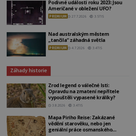
Podivné události roku 2023: Jsou
Američané v obležení UFO?
PREMIUM
27.7.2026
3.5TIS
Nad australským městem
„tančila“ záhadná světla
PREMIUM
4.7.2026
3.4TIS
Záhady historie
Zrod legend o válečné lsti:
Opravdu na zmatení nepřítele
vypouštěli vypasené králíky?
3.8.2026
3.4TIS
Mapa Piriho Reise: Zakázané
vědění starověku, nebo jen
geniální práce osmanského
admirála?