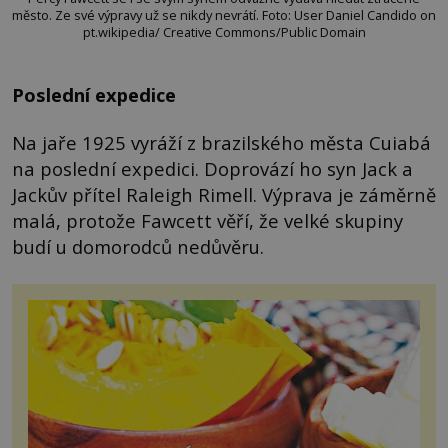
město. Ze své výpravy už se nikdy nevrátí. Foto: User Daniel Candido on
pt.wikipedia/ Creative Commons/Public Domain
Poslední expedice
Na jaře 1925 vyráží z brazilského města Cuiabá
na poslední expedici. Doprovází ho syn Jack a
Jackův přítel Raleigh Rimell. Výprava je záměrně
malá, protože Fawcett věří, že velké skupiny
budí u domorodců nedůvěru.