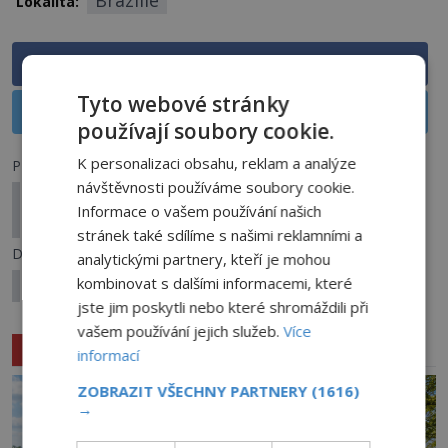
Brazílie
Lokalita:
Sdílet na Facebooku
Tyto webové stránky
Sdílet na X
používají soubory cookie.
K personalizaci obsahu, reklam a analýze
Předchozí článek
návštěvnosti používáme soubory cookie.
Kletba sopečných kamenů: Mohou vám zničit
Informace o vašem používání našich
život?
stránek také sdílíme s našimi reklamními a
Další článek
analytickými partnery, kteří je mohou
kombinovat s dalšími informacemi, které
Přízraky Everestu: Straší na nejvyšší hoře světa?
jste jim poskytli nebo které shromáždili při
vašem používání jejich služeb.
Více
Související články
informací
ZOBRAZIT VŠECHNY PARTNERY
(1616)
→