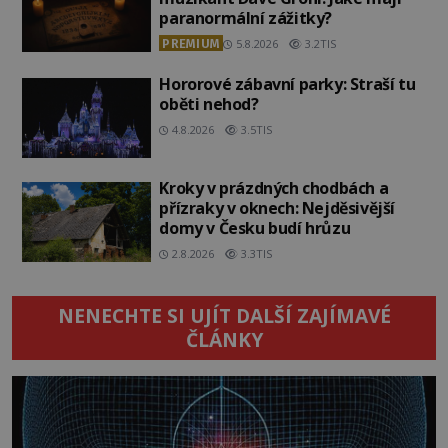
paranormální zážitky?
PREMIUM
5.8.2026
3.2TIS
Hororové zábavní parky: Straší tu
oběti nehod?
4.8.2026
3.5TIS
Kroky v prázdných chodbách a
přízraky v oknech: Nejděsivější
domy v Česku budí hrůzu
2.8.2026
3.3TIS
NENECHTE SI UJÍT DALŠÍ ZAJÍMAVÉ
ČLÁNKY