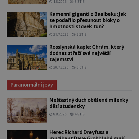
1.8.2026
3.3TIS
Kamenní giganti z Baalbeku: Jak
se podařilo přesunout bloky o
hmotnosti stovek tun?
31.7.2026
3.3TIS
Rosslynská kaple: Chrám, který
dodnes střeží svá největší
tajemství
30.7.2026
3.5TIS
Paranormální jevy
Nešťastný duch oběšené milenky
děsí studentky
8.8.2026
4.8TIS
Herec Richard Dreyfuss a
muzikant Dave Grohl: Jaké mají