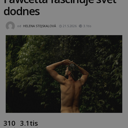
dodnes
od
HELENA STEJSKALOVÁ
21.5.2026
3.1tis
310
3.1tis