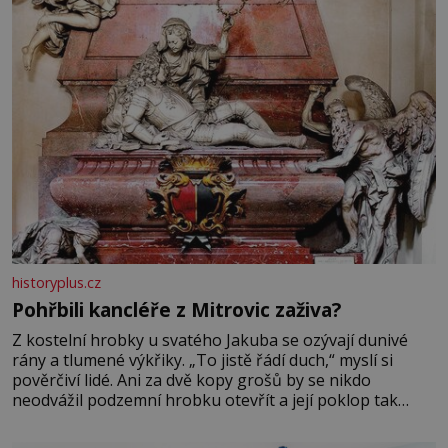
historyplus.cz
Pohřbili kancléře z Mitrovic zaživa?
Z kostelní hrobky u svatého Jakuba se ozývají dunivé
rány a tlumené výkřiky. „To jistě řádí duch,“ myslí si
pověrčiví lidé. Ani za dvě kopy grošů by se nikdo
neodvážil podzemní hrobku otevřít a její poklop tak
raději jen skrápí svěcenou vodou. Za několik dní divné
burácení skutečně ustane. Když o mnoho let později