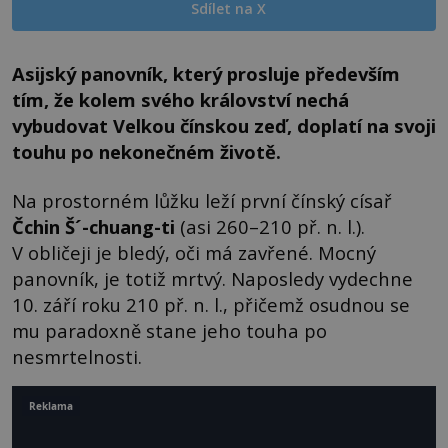
Sdílet na X
Asijský panovník, který prosluje především
tím, že kolem svého království nechá
vybudovat Velkou čínskou zeď, doplatí na svoji
touhu po nekonečném životě.
Na prostorném lůžku leží první čínský císař
Čchin Š´-chuang-ti
(asi 260–210 př. n. l.).
V obličeji je bledý, oči má zavřené. Mocný
panovník, je totiž mrtvý. Naposledy vydechne
10. září roku 210 př. n. l., přičemž osudnou se
mu paradoxně stane jeho touha po
nesmrtelnosti.
Reklama