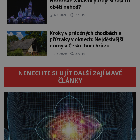
Hororové zábavní parky: Straší tu
oběti nehod?
4.8.2026
3.5TIS
Kroky v prázdných chodbách a
přízraky v oknech: Nejděsivější
domy v Česku budí hrůzu
2.8.2026
3.3TIS
NENECHTE SI UJÍT DALŠÍ ZAJÍMAVÉ
ČLÁNKY