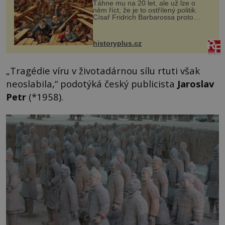
Táhne mu na 20 let, ale už lze o
něm říct, že je to ostřílený politik.
Císař Fridrich Barbarossa proto
posílá svého syna a dědice Jindřicha
VI. do Erfurtu, aby se stal
prostředníkem při řešení sporu m...
historyplus.cz
„Tragédie víru v životadárnou sílu rtuti však
neoslabila,“ podotýká český publicista
Jaroslav
Petr
(*1958).