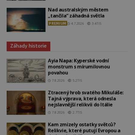
Nad australským městem
„tančila“ záhadná světla
PREMIUM
4.7.2026
3.4TIS
Záhady historie
Ayia Napa: Kyperské vodní
monstrum s mírumilovnou
povahou
7.8.2026
5.2TIS
Ztracený hrob svatého Mikuláše:
Tajná výprava, která odnesla
nejslavnější relikvii do Itálie
7.8.2026
2.7TIS
Kam zmizely ostatky světců?
Relikvie, které putují Evropou a