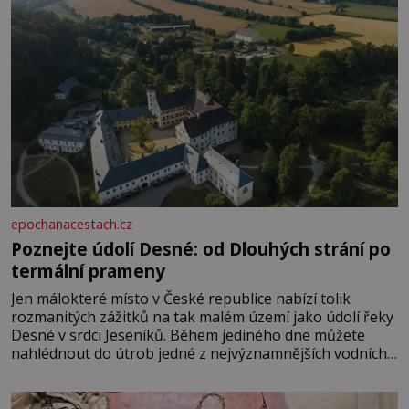
epochanacestach.cz
Poznejte údolí Desné: od Dlouhých strání po
termální prameny
Jen málokteré místo v České republice nabízí tolik
rozmanitých zážitků na tak malém území jako údolí řeky
Desné v srdci Jeseníků. Během jediného dne můžete
nahlédnout do útrob jedné z nejvýznamnějších vodních
elektráren v Evropě, vydat se na horské hřebeny, projet
se na koloběžce a den zakončit poznáváním památek ve
Velkých Losinách nebo v termálním