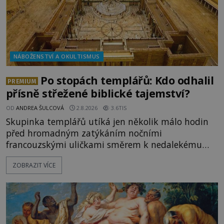
NÁBOŽENSTVÍ A OKULTISMUS
Po stopách templářů: Kdo odhalil
PREMIUM
přísně střežené biblické tajemství?
OD
ANDREA ŠULCOVÁ
2.8.2026
3.6TIS
Skupinka templářů utíká jen několik málo hodin
před hromadným zatýkáním nočními
francouzskými uličkami směrem k nedalekému
přístavu. Jeden z nich má přes ramena ranec s
ZOBRAZIT VÍCE
tajemným obsahem. Kapitán lodi už na ně čeká.
„Dejte to do podpalubí a připravte se. Za chvíli
vyplouváme,“ sdělí jim. „Kam máme namířeno,
kapitáne?“ zeptá se ho jeden z templářů. „Do Sk