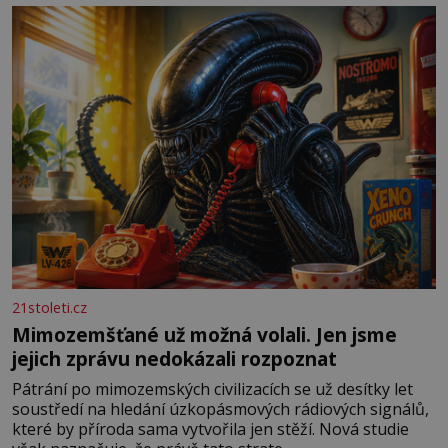
měkkost a bezpečí, proto by pokoj miminka měl působit
především klidně a útulně. Předškolní věk je
21stoleti.cz
Mimozemšťané už možná volali. Jen jsme
jejich zprávu nedokázali rozpoznat
Pátrání po mimozemských civilizacích se už desítky let
soustředí na hledání úzkopásmových rádiových signálů,
které by příroda sama vytvořila jen stěží. Nová studie