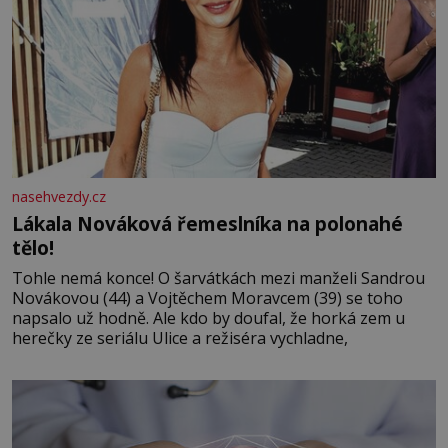
nasehvezdy.cz
Lákala Nováková řemeslníka na polonahé
tělo!
Tohle nemá konce! O šarvátkách mezi manželi Sandrou
Novákovou (44) a Vojtěchem Moravcem (39) se toho
napsalo už hodně. Ale kdo by doufal, že horká zem u
herečky ze seriálu Ulice a režiséra vychladne,