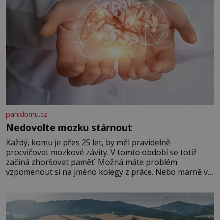
panidomu.cz
Nedovolte mozku stárnout
Každý, komu je přes 25 let, by měl pravidelně
procvičovat mozkové závity. V tomto období se totiž
začíná zhoršovat paměť. Možná máte problém
vzpomenout si na jméno kolegy z práce. Nebo marně v
paměti lovíte název knížky, kterou jste nedávno přečetli.
Je to opravdu tak, s věkem jako kdyby se paměť
rozhodla stávkovat. Cvičte