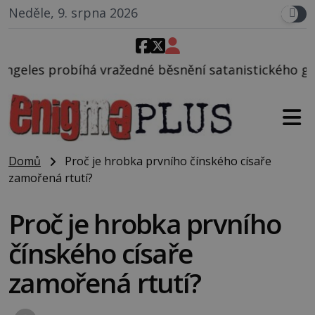
Neděle, 9. srpna 2026
dné běsnění satanistického gangu vedeného Charles
Domů
Proč je hrobka prvního čínského císaře
zamořená rtutí?
Proč je hrobka prvního
čínského císaře
zamořená rtutí?