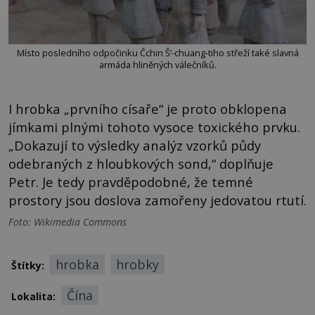
Místo posledního odpočinku Čchin Š‘-chuang-tiho střeží také slavná
armáda hliněných válečníků.
I hrobka „prvního císaře“ je proto obklopena
jímkami plnými tohoto vysoce toxického prvku.
„Dokazují to výsledky analýz vzorků půdy
odebraných z hloubkových sond,“ doplňuje
Petr. Je tedy pravděpodobné, že temné
prostory jsou doslova zamořeny jedovatou rtutí.
Foto: Wikimedia Commons
hrobka
hrobky
Štítky:
Čína
Lokalita: