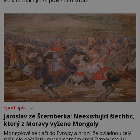
však naznačuje, že právě tato strate
epochaplus.cz
Jaroslav ze Šternberka: Neexistující šlechtic,
který z Moravy vyžene Mongoly
Mongolové se tlačí do Evropy a hrozí, že ovládnou celý
svět. Ale naštěstí jim v samotném srdci Evropy stojí v