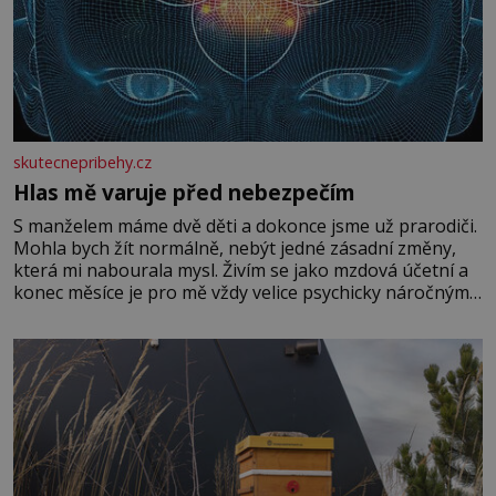
skutecnepribehy.cz
Hlas mě varuje před nebezpečím
S manželem máme dvě děti a dokonce jsme už prarodiči.
Mohla bych žít normálně, nebýt jedné zásadní změny,
která mi nabourala mysl. Živím se jako mzdová účetní a
konec měsíce je pro mě vždy velice psychicky náročným
obdobím. Od té chvíle, co máme vnoučata, mi dcera čím
dál častěji volá o pomoc, co se hlídání týče. Dalo by se