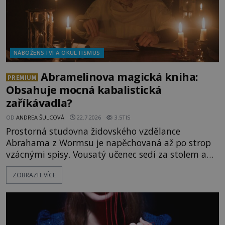
NÁBOŽENSTVÍ A OKULTISMUS
Abramelinova magická kniha:
PREMIUM
Obsahuje mocná kabalistická
zaříkávadla?
OD
ANDREA ŠULCOVÁ
22.7.2026
3.5TIS
Prostorná studovna židovského vzdělance
Abrahama z Wormsu je napěchovaná až po strop
vzácnými spisy. Vousatý učenec sedí za stolem a
před sebou má rozložený jeden z nejzáhadnějších
ZOBRAZIT VÍCE
magických textů. Jde o Abramelinův grimoár, který
sám sepsal. Skutečně do něj zaznamenal mocná
kouzla, jak si někteří myslí, nebo jde o pouhou
pověru? Už šest měsíců pobývá