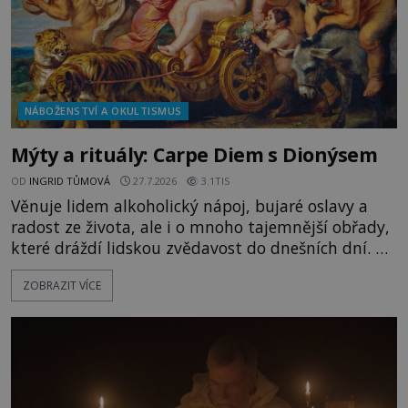
NÁBOŽENSTVÍ A OKULTISMUS
Mýty a rituály: Carpe Diem s Dionýsem
OD
INGRID TŮMOVÁ
27.7.2026
3.1TIS
Věnuje lidem alkoholický nápoj, bujaré oslavy a
radost ze života, ale i o mnoho tajemnější obřady,
které dráždí lidskou zvědavost do dnešních dní. Co
doopravdy představuje bůh, jemuž Římané říkají
ZOBRAZIT VÍCE
Bakchus? Mytologický příběh řeckého boha
Dionýsa není zrovna idylická pohádka. Bůh Zeus jej
zplodí se svou milenkou Semelou, což Diova žena
Héra nemůže nechat b