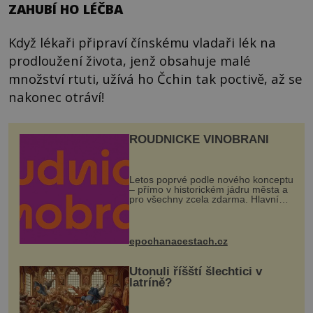
ZAHUBÍ HO LÉČBA
Když lékaři připraví čínskému vladaři lék na
prodloužení života, jenž obsahuje malé
množství rtuti, užívá ho Čchin tak poctivě, až se
nakonec otráví!
ROUDNICKÉ VINOBRANÍ
Letos poprvé podle nového konceptu
– přímo v historickém jádru města a
pro všechny zcela zdarma. Hlavní
program se odehraje na Karlově a
Husově náměstí. Návštěvníci se
mohou těšit na víno, burčák, pes...
epochanacestach.cz
Utonuli říšští šlechtici v
latríně?