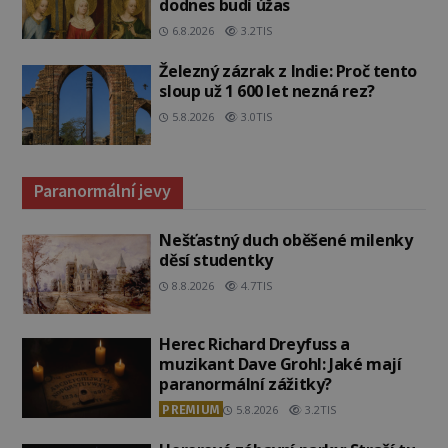
dodnes budí úžas
6.8.2026
3.2TIS
Železný zázrak z Indie: Proč tento
sloup už 1 600 let nezná rez?
5.8.2026
3.0TIS
Paranormální jevy
Nešťastný duch oběšené milenky
děsí studentky
8.8.2026
4.7TIS
Herec Richard Dreyfuss a
muzikant Dave Grohl: Jaké mají
paranormální zážitky?
PREMIUM
5.8.2026
3.2TIS