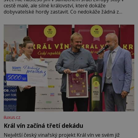
cestě malé, ale silné království, které dokáže
dobyvatelské hordy zastavit. Co nedokáže žádná z
asijských říší, co nedokážou Němci – to dokáže český
král. Nebo že by ne? Mongolové od roku 1223 postupují
podél Kaspického a Azovského moře,
iluxus.cz
Král vín začíná třetí dekádu
Největší český vinařský projekt Král vín ve svém již