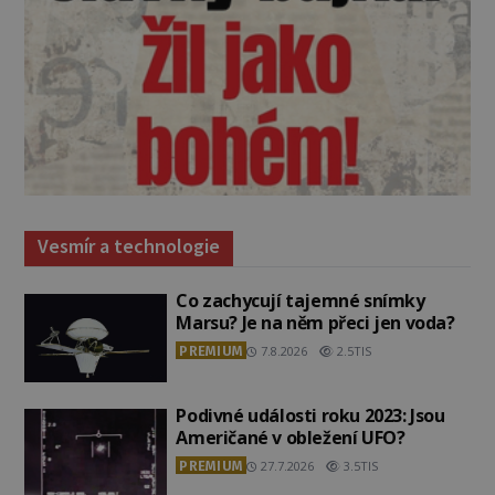
Vesmír a technologie
Co zachycují tajemné snímky
Marsu? Je na něm přeci jen voda?
PREMIUM
7.8.2026
2.5TIS
Podivné události roku 2023: Jsou
Američané v obležení UFO?
PREMIUM
27.7.2026
3.5TIS