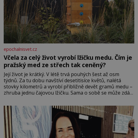
epochalnisvet.cz
Včela za celý život vyrobí lžičku medu. Čím je
pražský med ze střech tak ceněný?
Její život je krátký. V létě trvá pouhých šest až osm
týdnů. Za tu dobu navštíví desetitisíce květů, nalétá
stovky kilometrů a vyrobí přibližně devět gramů medu –
zhruba jednu čajovou lžičku. Sama o sobě se může zdát
bezvýznamná. Teprve když se spojí s dalšími desítkami
tisíc příslušnic svého včelstva, vznikne jeden z
nejdokonalejších organismů