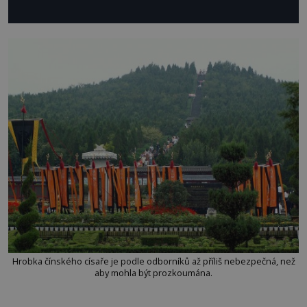
Hrobka čínského císaře je podle odborníků až příliš nebezpečná, než
aby mohla být prozkoumána.