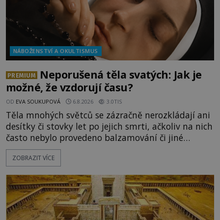
NÁBOŽENSTVÍ A OKULTISMUS
Neporušená těla svatých: Jak je
PREMIUM
možné, že vzdorují času?
OD
EVA SOUKUPOVÁ
6.8.2026
3.0TIS
Těla mnohých světců se zázračně nerozkládají ani
desítky či stovky let po jejich smrti, ačkoliv na nich
často nebylo provedeno balzamování či jiné
pokusy o konzervaci. Neporušené ostatky bývají
ZOBRAZIT VÍCE
považovány za důkaz svatosti zemřelých. Jaké
tajemné síly těla významných náboženských
osobností ochraňují? Na hřbitově u kláštera
Milosrdných