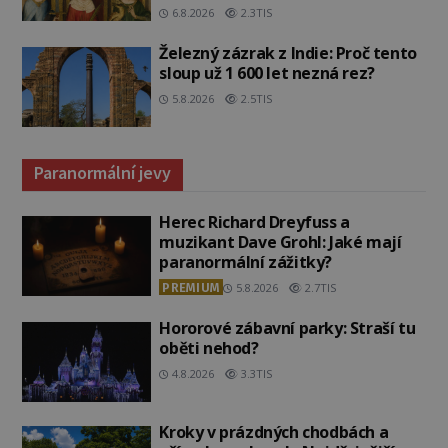
6.8.2026
2.3TIS
Železný zázrak z Indie: Proč tento
sloup už 1 600 let nezná rez?
5.8.2026
2.5TIS
Paranormální jevy
Herec Richard Dreyfuss a
muzikant Dave Grohl: Jaké mají
paranormální zážitky?
PREMIUM
5.8.2026
2.7TIS
Hororové zábavní parky: Straší tu
oběti nehod?
4.8.2026
3.3TIS
Kroky v prázdných chodbách a