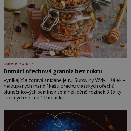
tisicereceptu.cz
Domácí ořechová granola bez cukru
Vynikající a zdravá snídaně je tu! Suroviny Vždy 1 šálek –
neloupaných mandlí kešu ořechů vlašských ořechů
slunečnicových semínek semínek dýně rozinek 3 šálky
ovesných vloček 1 lžíce mlet