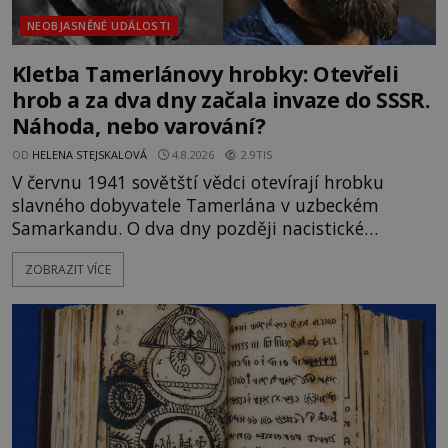
NEOBJASNĚNÉ UDÁLOSTI
Kletba Tamerlánovy hrobky: Otevřeli
hrob a za dva dny začala invaze do SSSR.
Náhoda, nebo varování?
OD
HELENA STEJSKALOVÁ
4.8.2026
2.9TIS
V červnu 1941 sovětští vědci otevírají hrobku
slavného dobyvatele Tamerlána v uzbeckém
Samarkandu. O dva dny později nacistické
Německo zahajuje operaci Barbarossa a napadá
ZOBRAZIT VÍCE
Sovětský svaz. Shoda dat je natolik zarážející, že se
rodí jedna z nejslavnějších „kleteb“ 20. století. Je
na legendě něco pravdy, nebo jde jen o fascinující
souhru okolností? Když antropolog Michail
Gerasimov (1907-1970) a