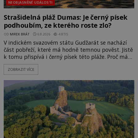
NEOBJASNĚNÉ UDÁLOSTI
Strašidelná pláž Dumas: Je černý písek
podhoubím, ze kterého roste zlo?
OD
MIREK BRÁT
6.8.2026
4.8TIS
V indickém svazovém státu Gudžarát se nachází
část pobřeží, které má hodně temnou pověst. Jistě
k tomu přispívá i černý písek této pláže. Proč má
pláž takové netypické zbarvení? Nakolik jsou
ZOBRAZIT VÍCE
pravdivé historky, že zde došlo k nevysvětlitelným
zmizením turistů? Ti, kteří se nebojí, nás mohou
následovat. Vstupujeme na pláž Dumas ve městě
Surat. Gu