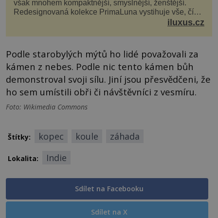
však mnohem kompaktnější, smyslnější, ženštější.
Redesignovaná kolekce PrimaLuna vystihuje vše, čím
je značka Longines dnes a čím byla i před sto dvacet...
iluxus.cz
Podle starobylých mýtů ho lidé považovali za
kámen z nebes. Podle nic tento kámen bůh
demonstroval svoji sílu. Jiní jsou přesvědčeni, že
ho sem umístili obři či návštěvníci z vesmíru.
Foto: Wikimedia Commons
kopec
koule
záhada
Štítky:
Indie
Lokalita:
Sdílet na Facebooku
Sdílet na X