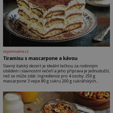
nejsemsama.cz
Tiramisu s mascarpone a kávou
Slavný italský dezert je ideální tečkou za rodinným
obědem i slavnostní večeří a jeho příprava je jednodušší,
než se může zdát. Ingredience pro 4 osoby: 250 g
mascarpone 3 vejce 80 g cukru 200 g cukrářských
piškotů 250 ml silné kávy 2 lžíce amaretta kakao na
posypání Postup: Oddělte žloutky od bílků. Žloutky
vyšlehejte s cukrem do světlé pěny a postupně do nich
vmíchejte mascarpone, aby vznikl hladký