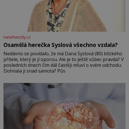
nasehvezdy.cz
Osamělá herečka Syslová všechno vzdala?
Nedávno se povídalo, že má Dana Syslová (80) blízkého
přítele, který je jí oporou. Ale je to ještě vůbec pravda? V
posledních dnech čím dál častěji mluví o svém odchodu.
Dohnala ji snad samota? Půs