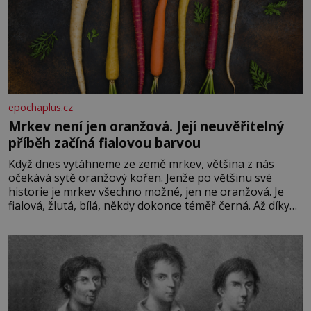
epochaplus.cz
Mrkev není jen oranžová. Její neuvěřitelný
příběh začíná fialovou barvou
Když dnes vytáhneme ze země mrkev, většina z nás
očekává sytě oranžový kořen. Jenže po většinu své
historie je mrkev všechno možné, jen ne oranžová. Je
fialová, žlutá, bílá, někdy dokonce téměř černá. Až díky
stovkám let pečlivého šlechtění se z ní stává zelenina,
bez které si českou zahradu ani nedokážeme představit.
Její příběh je