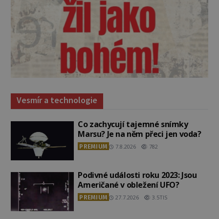
Vesmír a technologie
Co zachycují tajemné snímky
Marsu? Je na něm přeci jen voda?
PREMIUM
7.8.2026
782
Podivné události roku 2023: Jsou
Američané v obležení UFO?
PREMIUM
27.7.2026
3.5TIS