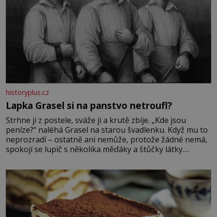
historyplus.cz
Lapka Grasel si na panstvo netroufl?
Strhne ji z postele, sváže ji a krutě zbije. „Kde jsou
peníze?“ naléhá Grasel na starou švadlenku. Když mu to
neprozradí – ostatně ani nemůže, protože žádné nemá,
spokojí se lupič s několika měďáky a štůčky látky.
Zraněná žena pár dní nato umírá. Je to muž nebývale
krutý. Jeho činy budí hrůzu ještě dlouho po jeho smrti