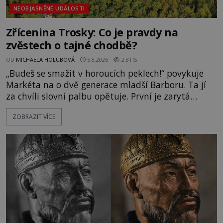
NEOBJASNĚNÉ UDÁLOSTI
Zřícenina Trosky: Co je pravdy na
zvěstech o tajné chodbě?
OD
MICHAELA HOLUBOVÁ
5.8.2026
2.8TIS
„Budeš se smažit v horoucích peklech!“ povykuje
Markéta na o dvě generace mladší Barboru. Ta jí
za chvíli slovní palbu opětuje. První je zarytá
katolička, druhá přesvědčená kališnice. A každá z
ZOBRAZIT VÍCE
nich se usídlí na jedné z věží slavného hradu
Trosky. Šlechtic Ota IV. z Bergova (1399–1452) patří
mezi vůdce protihusitského boje. Za manželku má
skutečně jistou