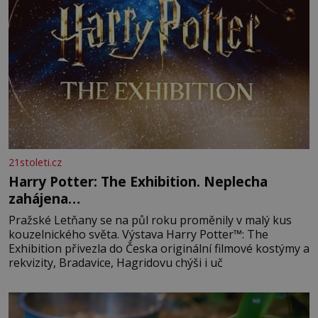
21stoleti.cz
Harry Potter: The Exhibition. Neplecha
zahájena…
Pražské Letňany se na půl roku proměnily v malý kus
kouzelnického světa. Výstava Harry Potter™: The
Exhibition přivezla do Česka originální filmové kostýmy a
rekvizity, Bradavice, Hagridovu chýši i uč