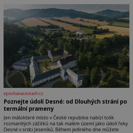
epochanacestach.cz
Poznejte údolí Desné: od Dlouhých strání po
termální prameny
Jen málokteré místo v České republice nabízí tolik
rozmanitých zážitků na tak malém území jako údolí řeky
Desné v srdci Jeseníků. Během jediného dne můžete