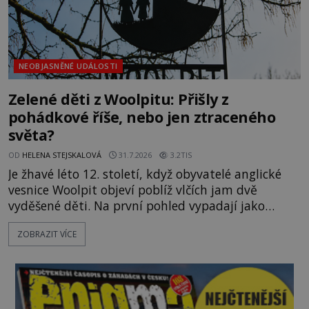
NEOBJASNĚNÉ UDÁLOSTI
Zelené děti z Woolpitu: Přišly z
pohádkové říše, nebo jen ztraceného
světa?
OD
HELENA STEJSKALOVÁ
31.7.2026
3.2TIS
Je žhavé léto 12. století, když obyvatelé anglické
vesnice Woolpit objeví poblíž vlčích jam dvě
vyděšené děti. Na první pohled vypadají jako
každé jiné, až na jednu děsivou výjimku. Jejich
ZOBRAZIT VÍCE
kůže má nazelenalý odstín, mluví
nesrozumitelnou řečí a odmítají jakékoli jídlo
kromě syrových bobů. Příběh se rychle stává
jednou z největších záhad středověké Anglie a ani
po téměř devíti stech letech není