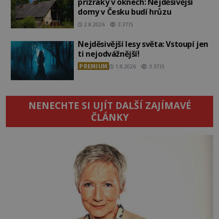
přízraky v oknech: Nejděsivější
domy v Česku budí hrůzu
2.8.2026
3.3TIS
Nejděsivější lesy světa: Vstoupí jen
ti nejodvážnější!
PREMIUM
1.8.2026
3.5TIS
NENECHTE SI UJÍT DALŠÍ ZAJÍMAVÉ
ČLÁNKY