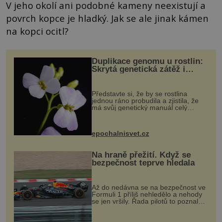
V jeho okolí ani podobné kameny neexistují a
povrch kopce je hladký. Jak se ale jinak kámen
na kopci ocitl?
Duplikace genomu u rostlin:
Skrytá genetická zátěž i
evoluční výhoda
Představte si, že by se rostlina
jednou ráno probudila a zjistila, že
má svůj genetický manuál celý
dvakrát. Přesně to se občas v
přírodě stane – a podle nového
výzkumu to může být pro druhy
epochalnisvet.cz
vstupenka...
Na hraně přežití. Když se
bezpečnost teprve hledala
Až do nedávna se na bezpečnost ve
Formuli 1 příliš nehledělo a nehody
se jen vršily. Řada pilotů to poznala
na vlastní kůži, často s trvalými
následky nebo bohužel i ztrátou
života. Dnes nepochopiteln...