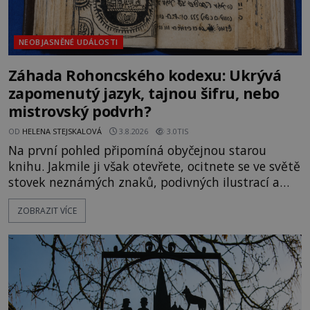
NEOBJASNĚNÉ UDÁLOSTI
Záhada Rohoncského kodexu: Ukrývá
zapomenutý jazyk, tajnou šifru, nebo
mistrovský podvrh?
OD
HELENA STEJSKALOVÁ
3.8.2026
3.0TIS
Na první pohled připomíná obyčejnou starou
knihu. Jakmile ji však otevřete, ocitnete se ve světě
stovek neznámých znaků, podivných ilustrací a
textu, který už téměř dvě století vzdoruje všem
ZOBRAZIT VÍCE
pokusům o rozluštění. Rohoncský kodex patří mezi
největší záhady evropských dějin a dodnes nikdo s
jistotou neví, kdo jej napsal, kdy vznikl ani co
vlastně vypráví. Rohoncský kodex se poprvé
objevuje v roce