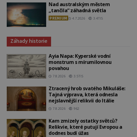
Nad australským městem
„tančila“ záhadná světla
PREMIUM
4.7.2026
3.4TIS
Záhady historie
Ayia Napa: Kyperské vodní
monstrum s mírumilovnou
povahou
7.8.2026
3.5TIS
Ztracený hrob svatého Mikuláše:
Tajná výprava, která odnesla
nejslavnější relikvii do Itálie
7.8.2026
962
Kam zmizely ostatky světců?
Relikvie, které putují Evropou a
dodnes budí úžas