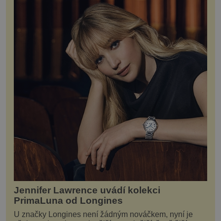
Jennifer Lawrence uvádí kolekci
PrimaLuna od Longines
U značky Longines není žádným nováčkem, nyní je