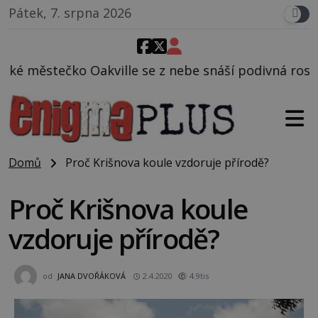
Pátek, 7. srpna 2026
se z nebe snáší podivná rosolovitá látka neznámého
Domů
Proč Krišnova koule vzdoruje přírodě?
Proč Krišnova koule
vzdoruje přírodě?
od
JANA DVOŘÁKOVÁ
2.4.2020
4.9tis