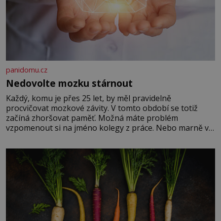
panidomu.cz
Nedovolte mozku stárnout
Každý, komu je přes 25 let, by měl pravidelně
procvičovat mozkové závity. V tomto období se totiž
začíná zhoršovat paměť. Možná máte problém
vzpomenout si na jméno kolegy z práce. Nebo marně v
paměti lovíte název knížky, kterou jste nedávno přečetli.
Je to opravdu tak, s věkem jako kdyby se paměť
rozhodla stávkovat. Cvičte