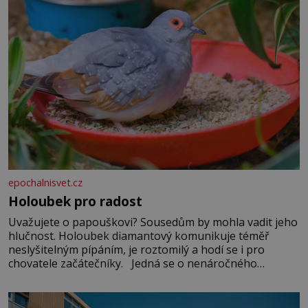
epochalnisvet.cz
Holoubek pro radost
Uvažujete o papouškovi? Sousedům by mohla vadit jeho
hlučnost. Holoubek diamantový komunikuje téměř
neslyšitelným pípáním, je roztomilý a hodí se i pro
chovatele začátečníky. Jedná se o nenáročného
klidného ptáčka, který většinu dne jen posedává. Hodně
času tráví na zemi, kde sbírá zbytky semínek Jeho
domovinou je prakticky celá Austrálie s výjimkou