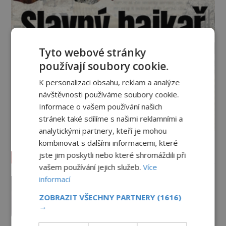
Tyto webové stránky
používají soubory cookie.
K personalizaci obsahu, reklam a analýze
návštěvnosti používáme soubory cookie.
Informace o vašem používání našich
stránek také sdílíme s našimi reklamními a
analytickými partnery, kteří je mohou
kombinovat s dalšími informacemi, které
Vesmír a technologie
jste jim poskytli nebo které shromáždili při
vašem používání jejich služeb.
Více
Podivné události roku 2023: Jsou
informací
Američané v obležení UFO?
ZOBRAZIT VŠECHNY PARTNERY
(1616)
PREMIUM
27.7.2026
3.5TIS
→