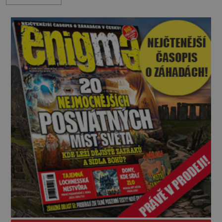
nesrozumitelnou řečí a odmítají jakékoli jídlo
kromě syrových bobů. Příběh se rychle stává
jednou z největších záhad středověké Anglie a ani
po téměř devíti stech letech není