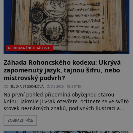
Gerasimov (1907-1970) a
NEOBJASNĚNÉ UDÁLOSTI
Záhada Rohoncského kodexu: Ukrývá
zapomenutý jazyk, tajnou šifru, nebo
mistrovský podvrh?
OD
HELENA STEJSKALOVÁ
3.8.2026
2.8TIS
Na první pohled připomíná obyčejnou starou
knihu. Jakmile ji však otevřete, ocitnete se ve světě
stovek neznámých znaků, podivných ilustrací a
textu, který už téměř dvě století vzdoruje všem
ZOBRAZIT VÍCE
pokusům o rozluštění. Rohoncský kodex patří mezi
největší záhady evropských dějin a dodnes nikdo s