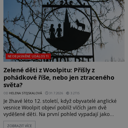
jistotou neví, kdo jej napsal, kdy vznikl ani co
vlastně vypráví. Rohoncský kodex se poprvé
objevuje v roce
NEOBJASNĚNÉ UDÁLOSTI
Zelené děti z Woolpitu: Přišly z
pohádkové říše, nebo jen ztraceného
světa?
OD
HELENA STEJSKALOVÁ
31.7.2026
3.2TIS
Je žhavé léto 12. století, když obyvatelé anglické
vesnice Woolpit objeví poblíž vlčích jam dvě
vyděšené děti. Na první pohled vypadají jako
každé jiné, až na jednu děsivou výjimku. Jejich
ZOBRAZIT VÍCE
kůže má nazelenalý odstín, mluví