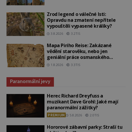
Zrod legend o válečné lsti:
Opravdu na zmatení nepřítele
vypouštěli vypasené králíky?
3.8.2026
3.2TIS
Mapa Piriho Reise: Zakázané
vědění starověku, nebo jen
geniální práce osmanského
admirála?
1.8.2026
3.3TIS
Paranormální jevy
Herec Richard Dreyfuss a
muzikant Dave Grohl: Jaké mají
paranormální zážitky?
PREMIUM
5.8.2026
2.0TIS
Hororové zábavní parky: Straší tu