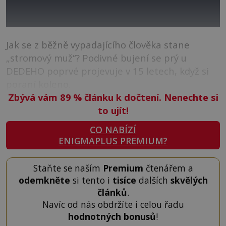
Jak se z běžně vypadajícího člověka stane
„stromový muž“? Podivné bujení se prý u
DEDEHO poprvé projevuje v 15 letech, když si
poraní koleno.
Zbývá vám 89
%
článku k dočtení. Nenechte si
to ujít!
CO NABÍZÍ
ENIGMAPLUS PREMIUM?
Staňte se naším
Premium
čtenářem a
odemkněte
si tento i
tisíce
dalších
skvělých
článků
.
Navíc od nás obdržíte i celou řadu
hodnotných bonusů
!