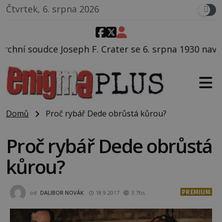
Čtvrtek, 6. srpna 2026
rater se 6. srpna 1930 navečeří ve své oblíbené resta
Domů
Proč rybář Dede obrůstá kůrou?
Proč rybář Dede obrůstá
kůrou?
PREMIUM
od
DALIBOR NOVÁK
18.9.2017
3.7tis