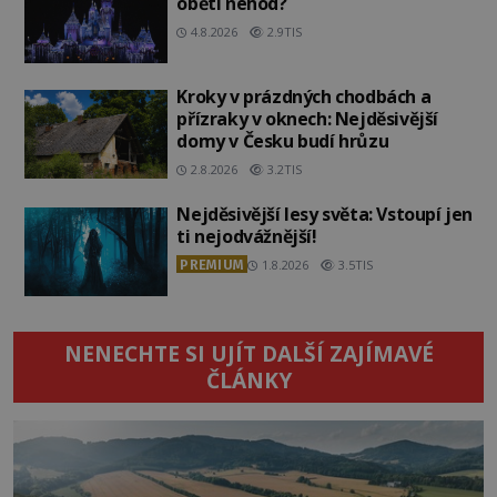
oběti nehod?
4.8.2026
2.9TIS
Kroky v prázdných chodbách a
přízraky v oknech: Nejděsivější
domy v Česku budí hrůzu
2.8.2026
3.2TIS
Nejděsivější lesy světa: Vstoupí jen
ti nejodvážnější!
PREMIUM
1.8.2026
3.5TIS
NENECHTE SI UJÍT DALŠÍ ZAJÍMAVÉ
ČLÁNKY