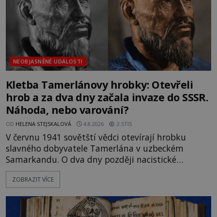
NEOBJASNĚNÉ UDÁLOSTI
Kletba Tamerlánovy hrobky: Otevřeli
hrob a za dva dny začala invaze do SSSR.
Náhoda, nebo varování?
OD
HELENA STEJSKALOVÁ
4.8.2026
2.5TIS
V červnu 1941 sovětští vědci otevírají hrobku
slavného dobyvatele Tamerlána v uzbeckém
Samarkandu. O dva dny později nacistické
Německo zahajuje operaci Barbarossa a napadá
ZOBRAZIT VÍCE
Sovětský svaz. Shoda dat je natolik zarážející, že se
rodí jedna z nejslavnějších „kleteb“ 20. století. Je
na legendě něco pravdy, nebo jde jen o fascinující
souhru okolností? Když antropolog Michail