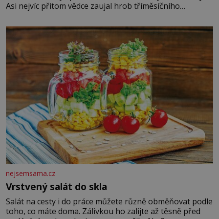
Asi nejvíc přitom vědce zaujal hrob tříměsíčního
chlapečka s modrou filcovou čapkou, z níž se draly
blonďaté vlásky. Fakt, že jsou těla dávných lidí nesmírně
dobře zachovalá, přičítají odborníci zdejším klimatickým
podmínkám. Sucho, prosolené písky a extrémně
nejsemsama.cz
Vrstvený salát do skla
Salát na cesty i do práce můžete různě obměňovat podle
toho, co máte doma. Zálivkou ho zalijte až těsně před