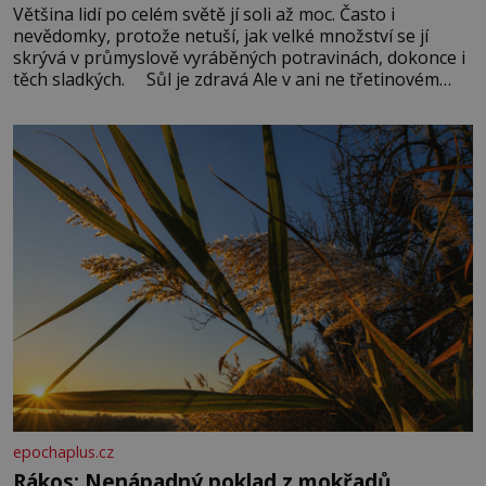
Většina lidí po celém světě jí soli až moc. Často i
nevědomky, protože netuší, jak velké množství se jí
skrývá v průmyslově vyráběných potravinách, dokonce i
těch sladkých. Sůl je zdravá Ale v ani ne třetinovém
množství, než je pro většinu populace běžné. Její
základní složky– sodík a chlór – jsou zásadní pro
správné hospodaření
epochaplus.cz
Rákos: Nenápadný poklad z mokřadů