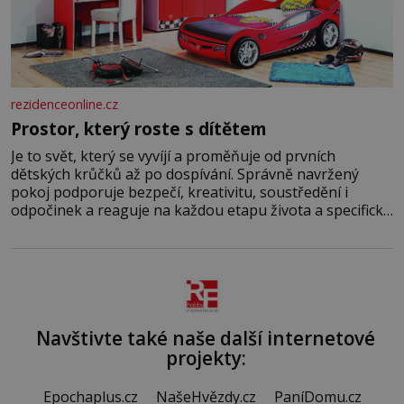
rezidenceonline.cz
Prostor, který roste s dítětem
Je to svět, který se vyvíjí a proměňuje od prvních
dětských krůčků až po dospívání. Správně navržený
pokoj podporuje bezpečí, kreativitu, soustředění i
odpočinek a reaguje na každou etapu života a specifické
potřeby dítěte. Pro nejmenší je klíčová jednoduchost,
měkkost a bezpečí, proto by pokoj miminka měl působit
především klidně a útulně. Předškolní věk je
Navštivte také naše další internetové
projekty:
Epochaplus.cz
NašeHvězdy.cz
PaníDomu.cz