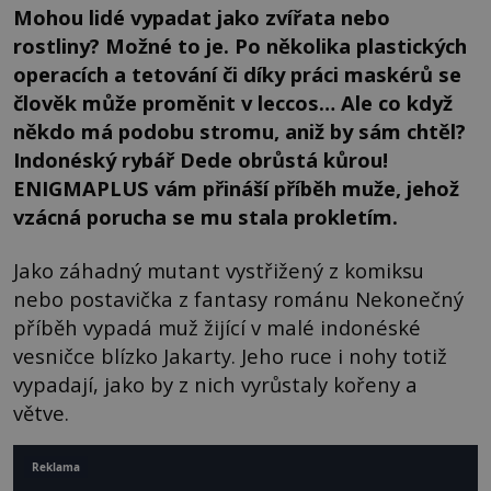
Mohou lidé vypadat jako zvířata nebo
rostliny? Možné to je. Po několika plastických
operacích a tetování či díky práci maskérů se
člověk může proměnit v leccos… Ale co když
někdo má podobu stromu, aniž by sám chtěl?
Indonéský rybář Dede obrůstá kůrou!
ENIGMAPLUS vám přináší příběh muže, jehož
vzácná porucha se mu stala prokletím.
Jako záhadný mutant vystřižený z komiksu
nebo postavička z fantasy románu Nekonečný
příběh vypadá muž žijící v malé indonéské
vesničce blízko Jakarty. Jeho ruce i nohy totiž
vypadají, jako by z nich vyrůstaly kořeny a
větve.
Reklama