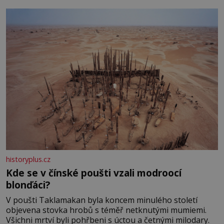
historyplus.cz
Kde se v čínské poušti vzali modroocí
blonďáci?
V poušti Taklamakan byla koncem minulého století
objevena stovka hrobů s téměř netknutými mumiemi.
Všichni mrtví byli pohřbeni s úctou a četnými milodary.