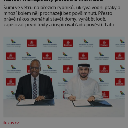
Šumí ve větru na březích rybníků, ukrývá vodní ptáky a
mnozí kolem něj procházejí bez povšimnutí. Přesto
právě rákos pomáhal stavět domy, vyrábět lodě,
zapisovat první texty a inspiroval řadu pověstí. Tato
skromná, ale užitečná rostlina provází člověka už tisíce
let. Většina lidí vnímá rákos jen jako obyčejnou kulisu
letního koupání. Stačí se však podívat
iluxus.cz