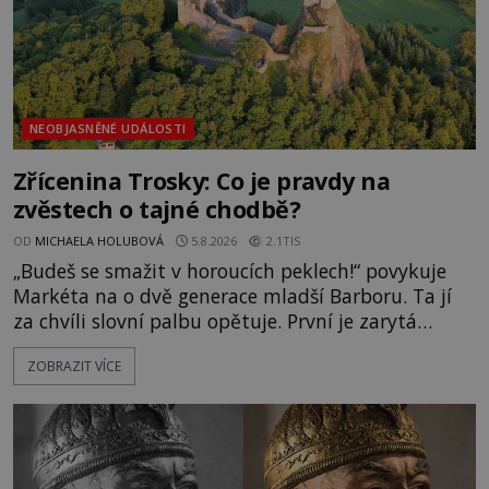
NEOBJASNĚNÉ UDÁLOSTI
Zřícenina Trosky: Co je pravdy na
zvěstech o tajné chodbě?
OD
MICHAELA HOLUBOVÁ
5.8.2026
2.1TIS
„Budeš se smažit v horoucích peklech!“ povykuje
Markéta na o dvě generace mladší Barboru. Ta jí
za chvíli slovní palbu opětuje. První je zarytá
katolička, druhá přesvědčená kališnice. A každá z
ZOBRAZIT VÍCE
nich se usídlí na jedné z věží slavného hradu
Trosky. Šlechtic Ota IV. z Bergova (1399–1452) patří
mezi vůdce protihusitského boje. Za manželku má
skutečně jistou