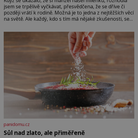
Když se ukázalo, že si manžel našel milenku, rozhodla
jsem se trpělivě vyčkávat, přesvědčena, že se dříve či
později vrátí k rodině. Možná je to jedna z nejtěžších věcí
na světě. Ale každý, kdo s tím má nějaké zkušenosti, se
zapřísahá, že pokud odpustíte, znatelně se vám uleví.
Když se ke mně doneslo, že si manžel pořídil milenku,
panidomu.cz
Sůl nad zlato, ale přiměřeně