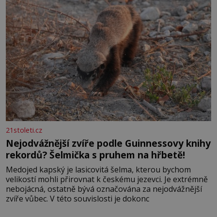
21stoleti.cz
Nejodvážnější zvíře podle Guinnessovy knihy
rekordů? Šelmička s pruhem na hřbetě!
Medojed kapský je lasicovitá šelma, kterou bychom
velikostí mohli přirovnat k českému jezevci. Je extrémně
nebojácná, ostatně bývá označována za nejodvážnější
zvíře vůbec. V této souvislosti je dokonc