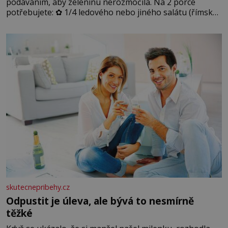
podáváním, aby zeleninu nerozmočila. Na 2 porce
potřebujete: ✿ 1/4 ledového nebo jiného salátu (římský
salát, polníček…) ✿ 1 malá konzerva kukuřice ✿ ½
okurky ✿ 2 rajčata Zálivka: ✿ 4 lžíce olivového oleje ✿ 1
lžíci citronové šťávy ✿ ½ stroužku
skutecnepribehy.cz
Odpustit je úleva, ale bývá to nesmírně
těžké