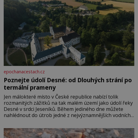
epochanacestach.cz
Poznejte údolí Desné: od Dlouhých strání po
termální prameny
Jen málokteré místo v České republice nabízí tolik
rozmanitých zážitků na tak malém území jako údolí řeky
Desné v srdci Jeseníků. Během jediného dne můžete
nahlédnout do útrob jedné z nejvýznamnějších vodních
elektráren v Evropě, vydat se na horské hřebeny, projet
se na koloběžce a den zakončit poznáváním památek ve
Velkých Losinách nebo v termálním