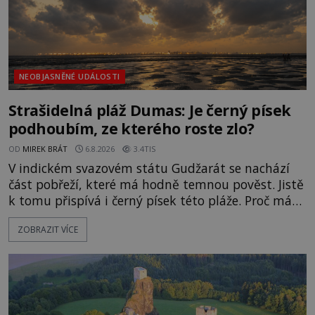
NEOBJASNĚNÉ UDÁLOSTI
Strašidelná pláž Dumas: Je černý písek
podhoubím, ze kterého roste zlo?
OD
MIREK BRÁT
6.8.2026
3.4TIS
V indickém svazovém státu Gudžarát se nachází
část pobřeží, které má hodně temnou pověst. Jistě
k tomu přispívá i černý písek této pláže. Proč má
pláž takové netypické zbarvení? Nakolik jsou
ZOBRAZIT VÍCE
pravdivé historky, že zde došlo k nevysvětlitelným
zmizením turistů? Ti, kteří se nebojí, nás mohou
následovat. Vstupujeme na pláž Dumas ve městě
Surat. Gu