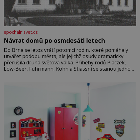
epochalnisvet.cz
Návrat domů po osmdesáti letech
Do Brna se letos vrátí potomci rodin, které pomáhaly
utvářet podobu města, ale jejichž osudy dramaticky
přerušila druhá světová válka. Příběhy rodů Placzek,
Löw-Beer, Fuhrmann, Kohn a Stiassni se stanou jednou
z hlavních dramaturgických linií festivalu židovské
kultury ŠTETL FEST 2026. Některé návraty nejsou
jednoduché. Místa, která si člověk pamatuje z rodinných
vyprávění, už dávno