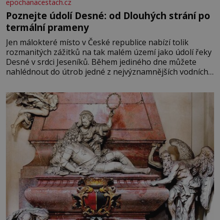
epochanacestach.cz
Poznejte údolí Desné: od Dlouhých strání po
termální prameny
Jen málokteré místo v České republice nabízí tolik
rozmanitých zážitků na tak malém území jako údolí řeky
Desné v srdci Jeseníků. Během jediného dne můžete
nahlédnout do útrob jedné z nejvýznamnějších vodních
elektráren v Evropě, vydat se na horské hřebeny, projet
se na koloběžce a den zakončit poznáváním památek ve
Velkých Losinách nebo v termálním