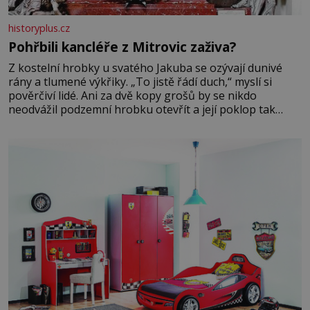
historyplus.cz
Pohřbili kancléře z Mitrovic zaživa?
Z kostelní hrobky u svatého Jakuba se ozývají dunivé
rány a tlumené výkřiky. „To jistě řádí duch,“ myslí si
pověrčiví lidé. Ani za dvě kopy grošů by se nikdo
neodvážil podzemní hrobku otevřít a její poklop tak
raději jen skrápí svěcenou vodou. Za několik dní divné
burácení skutečně ustane. Když o mnoho let později
hrobku