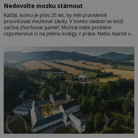
Nedovolte mozku stárnout
Každý, komu je přes 25 let, by měl pravidelně
procvičovat mozkové závity. V tomto období se totiž
začíná zhoršovat paměť. Možná máte problém
vzpomenout si na jméno kolegy z práce. Nebo marně v
paměti lovíte název knížky, kterou jste nedávno přečetli.
Je to opravdu tak, s věkem jako kdyby se paměť
rozhodla stávkovat. Cvičte