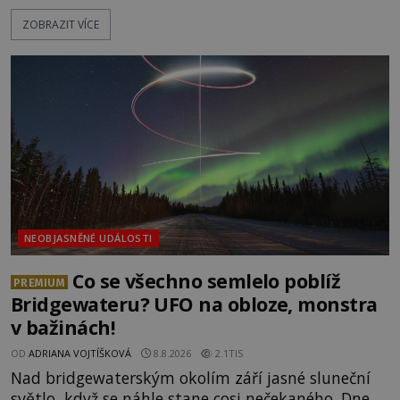
nepřístupných skalách u Hřenska nalezeny jejich
ZOBRAZIT VÍCE
kostry – a s nimi stopy, které se jen obtížně slučují
s nešťastnou náhodou. Zabil mladé trampy
přírodní živel, neznámý útočník, nebo někdo, koho
tehdejší režim nechtěl odhalit? [gallery
ids="171131,171132,1711
NEOBJASNĚNÉ UDÁLOSTI
Co se všechno semlelo poblíž
PREMIUM
Bridgewateru? UFO na obloze, monstra
v bažinách!
OD
ADRIANA VOJTÍŠKOVÁ
8.8.2026
2.1TIS
Nad bridgewaterským okolím září jasné sluneční
světlo, když se náhle stane cosi nečekaného. Dne