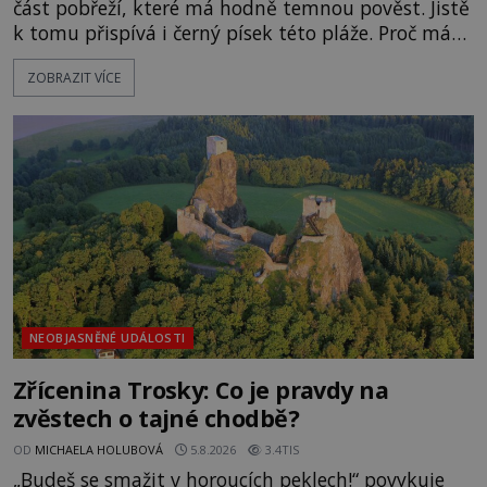
část pobřeží, které má hodně temnou pověst. Jistě
k tomu přispívá i černý písek této pláže. Proč má
pláž takové netypické zbarvení? Nakolik jsou
ZOBRAZIT VÍCE
pravdivé historky, že zde došlo k nevysvětlitelným
zmizením turistů? Ti, kteří se nebojí, nás mohou
následovat. Vstupujeme na pláž Dumas ve městě
Surat. Gu
NEOBJASNĚNÉ UDÁLOSTI
Zřícenina Trosky: Co je pravdy na
zvěstech o tajné chodbě?
OD
MICHAELA HOLUBOVÁ
5.8.2026
3.4TIS
„Budeš se smažit v horoucích peklech!“ povykuje