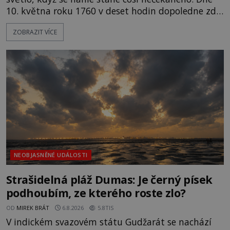
10. května roku 1760 v deset hodin dopoledne zde
dojde k vůbec prvnímu historicky doloženému
ZOBRAZIT VÍCE
přeletu UFO. Podle záznamů vyzařuje takové
světlo, že vypadá jako „koule hořícího ohně“. Jde
jen o nějaký optický klam, nebo se zde skutečně
právě vznáší mimozemská loď
NEOBJASNĚNÉ UDÁLOSTI
Strašidelná pláž Dumas: Je černý písek
podhoubím, ze kterého roste zlo?
OD
MIREK BRÁT
6.8.2026
5.8TIS
V indickém svazovém státu Gudžarát se nachází