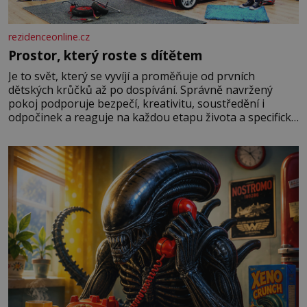
rezidenceonline.cz
Prostor, který roste s dítětem
Je to svět, který se vyvíjí a proměňuje od prvních
dětských krůčků až po dospívání. Správně navržený
pokoj podporuje bezpečí, kreativitu, soustředění i
odpočinek a reaguje na každou etapu života a specifické
potřeby dítěte. Pro nejmenší je klíčová jednoduchost,
měkkost a bezpečí, proto by pokoj miminka měl působit
především klidně a útulně. Předškolní věk je