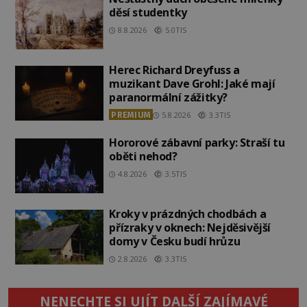
děsí studentky
8.8.2026
5.0TIS
Herec Richard Dreyfuss a
muzikant Dave Grohl: Jaké mají
paranormální zážitky?
PREMIUM
5.8.2026
3.3TIS
Hororové zábavní parky: Straší tu
oběti nehod?
4.8.2026
3.5TIS
Kroky v prázdných chodbách a
přízraky v oknech: Nejděsivější
domy v Česku budí hrůzu
2.8.2026
3.3TIS
NENECHTE SI UJÍT DALŠÍ ZAJÍMAVÉ