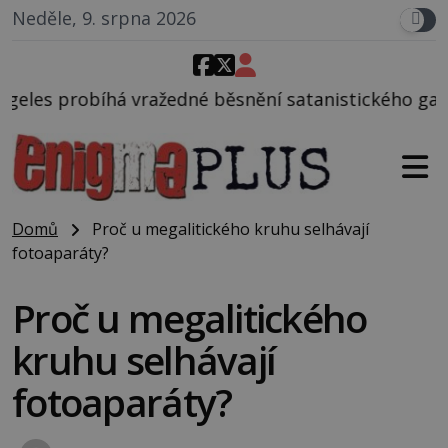
Neděle, 9. srpna 2026
ažedné běsnění satanistického gangu vedeného Char
Domů
Proč u megalitického kruhu selhávají
fotoaparáty?
Proč u megalitického
kruhu selhávají
fotoaparáty?