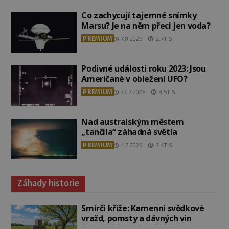
Co zachycují tajemné snímky
Marsu? Je na něm přeci jen voda?
PREMIUM
7.8.2026
2.7TIS
Podivné události roku 2023: Jsou
Američané v obležení UFO?
PREMIUM
27.7.2026
3.5TIS
Nad australským městem
„tančila“ záhadná světla
PREMIUM
4.7.2026
3.4TIS
Záhady historie
Smírčí kříže: Kamenní svědkové
vražd, pomsty a dávných vin