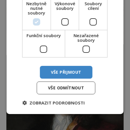
reklama
Nezbytně
Výkonové
Soubory
nutné
soubory
cílení
soubory
Funkční soubory
Nezařazené
soubory
VŠE PŘIJMOUT
VŠE ODMÍTNOUT
ZOBRAZIT PODROBNOSTI