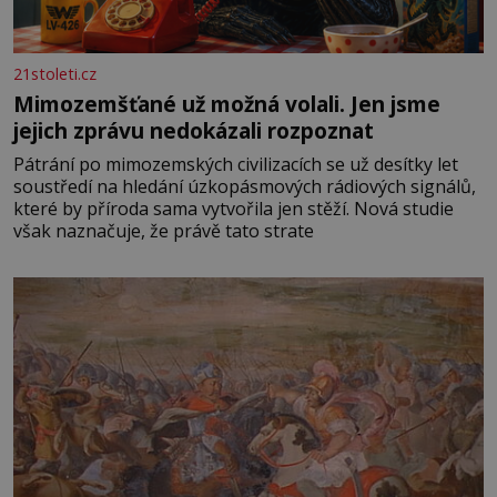
21stoleti.cz
Mimozemšťané už možná volali. Jen jsme
jejich zprávu nedokázali rozpoznat
Pátrání po mimozemských civilizacích se už desítky let
soustředí na hledání úzkopásmových rádiových signálů,
které by příroda sama vytvořila jen stěží. Nová studie
však naznačuje, že právě tato strate