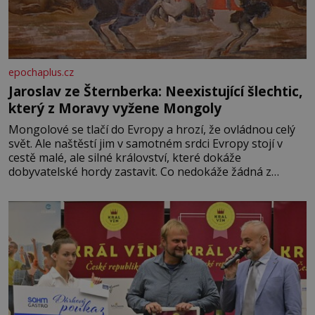
epochaplus.cz
Jaroslav ze Šternberka: Neexistující šlechtic,
který z Moravy vyžene Mongoly
Mongolové se tlačí do Evropy a hrozí, že ovládnou celý
svět. Ale naštěstí jim v samotném srdci Evropy stojí v
cestě malé, ale silné království, které dokáže
dobyvatelské hordy zastavit. Co nedokáže žádná z
asijských říší, co nedokážou Němci – to dokáže český
král. Nebo že by ne? Mongolové od roku 1223 postupují
podél Kaspického a Azovského moře,