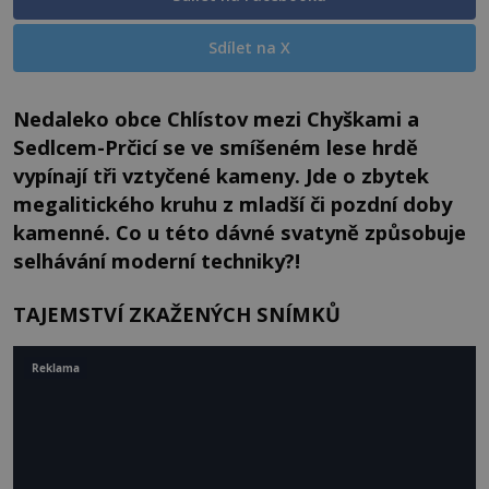
Sdílet na X
Nedaleko obce Chlístov mezi Chyškami a
Sedlcem-Prčicí se ve smíšeném lese hrdě
vypínají tři vztyčené kameny. Jde o zbytek
megalitického kruhu z mladší či pozdní doby
kamenné. Co u této dávné svatyně způsobuje
selhávání moderní techniky?!
TAJEMSTVÍ ZKAŽENÝCH SNÍMKŮ
Reklama