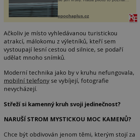
na vlastní kůži, často s trvalými
následky nebo bohužel i ztrátou
života. Dnes nepochopiteln...
epochaplus.cz
Ačkoliv je místo vyhledávanou turistickou
atrakcí, málokomu z výletníků, kteří sem
vystoupají lesní cestou od silnice, se podaří
udělat mnoho snímků.
Moderní technika jako by v kruhu nefungovala,
mobilní telefony
se vybíjejí, fotografie
nevycházejí.
Střeží si kamenný kruh svoji jedinečnost?
NARUŠÍ STROM MYSTICKOU MOC KAMENŮ?
Chce být obdivován jenom těmi, kterým stojí za