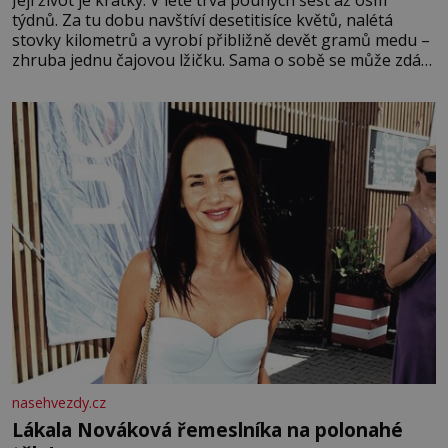
týdnů. Za tu dobu navštíví desetitisíce květů, nalétá
stovky kilometrů a vyrobí přibližně devět gramů medu –
zhruba jednu čajovou lžičku. Sama o sobě se může zdát
bezvýznamná. Teprve když se spojí s dalšími desítkami
tisíc příslušnic svého včelstva, vznikne jeden z
nejdokonalejších organismů
nasehvezdy.cz
Lákala Nováková řemeslníka na polonahé