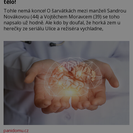
tělo!
Tohle nemá konce! O šarvátkách mezi manželi Sandrou
Novákovou (44) a Vojtěchem Moravcem (39) se toho
napsalo už hodně. Ale kdo by doufal, že horká zem u
herečky ze seriálu Ulice a režiséra vychladne,
panidomu.cz