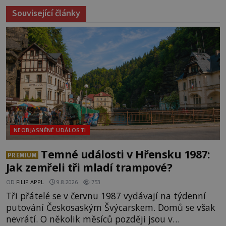
Související články
NEOBJASNĚNÉ UDÁLOSTI
Temné události v Hřensku 1987:
PREMIUM
Jak zemřeli tři mladí trampové?
OD
FILIP APPL
9.8.2026
753
Tři přátelé se v červnu 1987 vydávají na týdenní
putování Českosaským Švýcarskem. Domů se však
nevrátí. O několik měsíců později jsou v