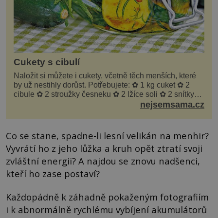
Cukety s cibulí
Naložit si můžete i cukety, včetně těch menších, které
by už nestihly dorůst. Potřebujete: ✿ 1 kg cuket ✿ 2
cibule ✿ 2 stroužky česneku ✿ 2 lžíce soli ✿ 2 snítky
kopru ✿ hrst petrželky Nálev: ✿ 400 m...
nejsemsama.cz
Co se stane, spadne-li lesní velikán na menhir?
Vyvrátí ho z jeho lůžka a kruh opět ztratí svoji
zvláštní energii? A najdou se znovu nadšenci,
kteří ho zase postaví?
Každopádně k záhadně pokaženým fotografiím
i k abnormálně rychlému vybíjení akumulátorů