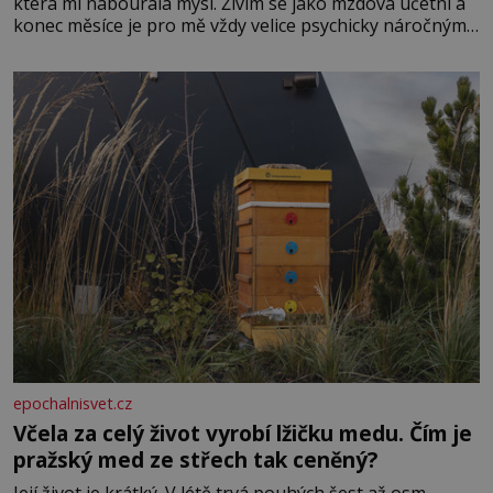
která mi nabourala mysl. Živím se jako mzdová účetní a
konec měsíce je pro mě vždy velice psychicky náročným
obdobím. Od té chvíle, co máme vnoučata, mi dcera čím
dál častěji volá o pomoc, co se hlídání týče. Dalo by se
epochalnisvet.cz
Včela za celý život vyrobí lžičku medu. Čím je
pražský med ze střech tak ceněný?
Její život je krátký. V létě trvá pouhých šest až osm