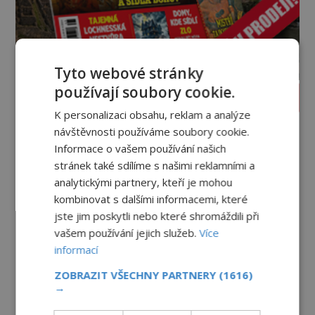
Tyto webové stránky
používají soubory cookie.
PROLISTOVAT ČASOPIS
K personalizaci obsahu, reklam a analýze
návštěvnosti používáme soubory cookie.
Informace o vašem používání našich
stránek také sdílíme s našimi reklamními a
analytickými partnery, kteří je mohou
kombinovat s dalšími informacemi, které
jste jim poskytli nebo které shromáždili při
vašem používání jejich služeb.
Více
informací
ZOBRAZIT VŠECHNY PARTNERY
(1616)
→