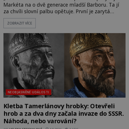
Markéta na o dvě generace mladší Barboru. Ta jí
za chvíli slovní palbu opětuje. První je zarytá
katolička, druhá přesvědčená kališnice. A každá z
ZOBRAZIT VÍCE
nich se usídlí na jedné z věží slavného hradu
Trosky. Šlechtic Ota IV. z Bergova (1399–1452) patří
mezi vůdce protihusitského boje. Za manželku má
skutečně jistou
NEOBJASNĚNÉ UDÁLOSTI
Kletba Tamerlánovy hrobky: Otevřeli
hrob a za dva dny začala invaze do SSSR.
Náhoda, nebo varování?