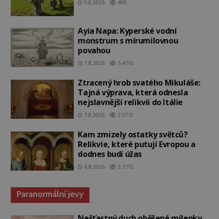
9.8.2026
499
Ayia Napa: Kyperské vodní
monstrum s mírumilovnou
povahou
7.8.2026
5.4TIS
Ztracený hrob svatého Mikuláše:
Tajná výprava, která odnesla
nejslavnější relikvii do Itálie
7.8.2026
2.9TIS
Kam zmizely ostatky světců?
Relikvie, které putují Evropou a
dodnes budí úžas
6.8.2026
3.3TIS
Paranormální jevy
Nešťastný duch oběšené milenky