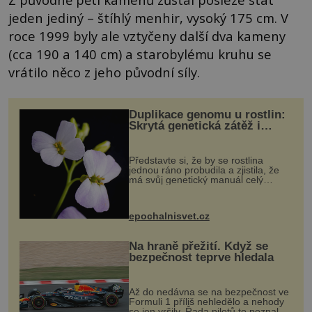
jeden jediný – štíhlý menhir, vysoký 175 cm. V
roce 1999 byly ale vztyčeny další dva kameny
(cca 190 a 140 cm) a starobylému kruhu se
vrátilo něco z jeho původní síly.
Duplikace genomu u rostlin:
Skrytá genetická zátěž i
evoluční výhoda
Představte si, že by se rostlina
jednou ráno probudila a zjistila, že
má svůj genetický manuál celý
dvakrát. Přesně to se občas v
přírodě stane – a podle nového
výzkumu to může být pro druhy
epochalnisvet.cz
vstupenka...
Na hraně přežití. Když se
bezpečnost teprve hledala
Až do nedávna se na bezpečnost ve
Formuli 1 příliš nehledělo a nehody
se jen vršily. Řada pilotů to poznala