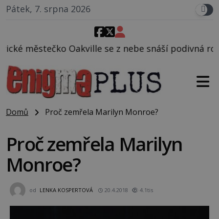
Pátek, 7. srpna 2026
lle se z nebe snáší podivná rosolovitá látka nezn
Domů
Proč zemřela Marilyn Monroe?
Proč zemřela Marilyn
Monroe?
od
LENKA KOSPERTOVÁ
20.4.2018
4.1tis