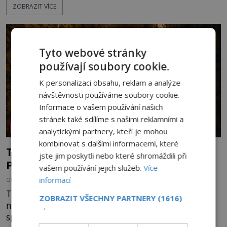
ZOBRAZIT VÍCE
ale v terénu patrné stále. Co dalšího tu po Keltech
zůstalo? Prozkoumejte to spolu s ENIGMOU! Na
vrch Hr
Tyto webové stránky
používají soubory cookie.
K personalizaci obsahu, reklam a analýze
návštěvnosti používáme soubory cookie.
Informace o vašem používání našich
stránek také sdílíme s našimi reklamními a
REPORTÁŽE
analytickými partnery, kteří je mohou
kombinovat s dalšími informacemi, které
Tajemství vyšehradského podzemí:
jste jim poskytli nebo které shromáždili při
Pevnost pro vojáky ocenili i nacisté
vašem používání jejich služeb.
Více
informací
OD
HELENA STEJSKALOVÁ
23.7.2026
3.2TIS
Tajuplné podzemí staroslavného Vyšehradu
ZOBRAZIT VŠECHNY PARTNERY
(1616)
neskrývá jen chladnou tmu, ale opatrovává
→
spletitý labyrint barokních vojenských kasemat,