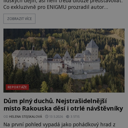
lidských dějin, asi není třeba dlouze představovat.
Co exkluzivně pro ENIGMU prozradil autor
Vzpomínek na budoucnost, švýcarský badatel
ZOBRAZIT VÍCE
Erich von Däniken? Orbitální stanice Viking 1
přelétá na oběžné dráze nad rudou planetou. Když
je umělá družice od povrchu Marsu vzdálena asi
1873 kilometrů, nachá
REPORTÁŽE
Dům plný duchů. Nejstrašidelnější
místo Rakouska děsí i otrlé návštěvníky
OD
HELENA STEJSKALOVÁ
13.5.2026
3.5TIS
Na první pohled vypadá jako pohádkový hrad z