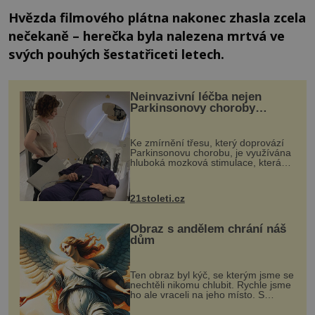
Hvězda filmového plátna nakonec zhasla zcela
nečekaně – herečka byla nalezena mrtvá ve
svých pouhých šestatřiceti letech.
Neinvazivní léčba nejen
Parkinsonovy choroby
pomocí ultrazvukové
„helmy“
Ke zmírnění třesu, který doprovází
Parkinsonovu chorobu, je využívána
hluboká mozková stimulace, která
však vyžaduje vysoce invazivní
zákrok. Ultrazvuk zase není vhodný
k dostatečně přesnému zacílení ...
21stoleti.cz
Obraz s andělem chrání náš
dům
Ten obraz byl kýč, se kterým jsme se
nechtěli nikomu chlubit. Rychle jsme
ho ale vraceli na jeho místo. S
manželem Vaškem jsme si pořídili
chaloupku, takový domek na severu