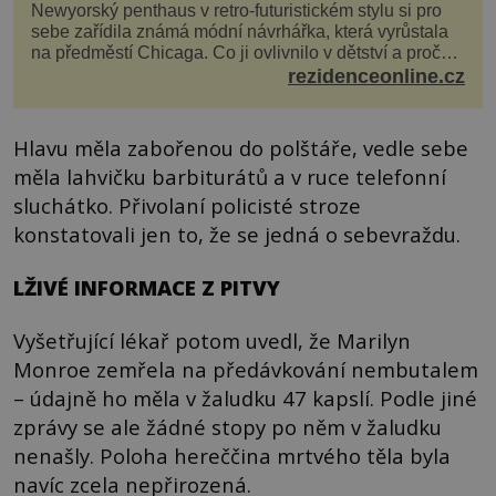
Newyorský penthaus v retro-futuristickém stylu si pro
sebe zařídila známá módní návrhářka, která vyrůstala
na předměstí Chicaga. Co ji ovlivnilo v dětství a proč
vypadá její domov právě takto? Interié...
rezidenceonline.cz
Hlavu měla zabořenou do polštáře, vedle sebe
měla lahvičku barbiturátů a v ruce telefonní
sluchátko. Přivolaní policisté stroze
konstatovali jen to, že se jedná o sebevraždu.
LŽIVÉ INFORMACE Z PITVY
Vyšetřující lékař potom uvedl, že Marilyn
Monroe zemřela na předávkování nembutalem
– údajně ho měla v žaludku 47 kapslí. Podle jiné
zprávy se ale žádné stopy po něm v žaludku
nenašly. Poloha hereččina mrtvého těla byla
navíc zcela nepřirozená.