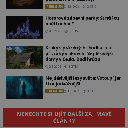
PREMIUM
5.8.2026
2.7TIS
Hororové zábavní parky: Straší tu
oběti nehod?
4.8.2026
3.3TIS
Kroky v prázdných chodbách a
přízraky v oknech: Nejděsivější
domy v Česku budí hrůzu
2.8.2026
3.3TIS
Nejděsivější lesy světa: Vstoupí jen
ti nejodvážnější!
PREMIUM
1.8.2026
3.5TIS
NENECHTE SI UJÍT DALŠÍ ZAJÍMAVÉ
ČLÁNKY