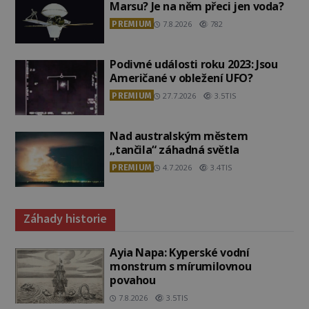
Marsu? Je na něm přeci jen voda?
PREMIUM
7.8.2026
782
Podivné události roku 2023: Jsou
Američané v obležení UFO?
PREMIUM
27.7.2026
3.5TIS
Nad australským městem
„tančila“ záhadná světla
PREMIUM
4.7.2026
3.4TIS
Záhady historie
Ayia Napa: Kyperské vodní
monstrum s mírumilovnou
povahou
7.8.2026
3.5TIS