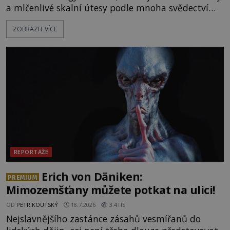
a mlčenlivé skalní útesy podle mnoha svědectví
fungují jako anomální zóny, kde selhává lidské
ZOBRAZIT VÍCE
vnímání času i prostoru. Geologické anomálie hory
nenechávají nikoho chladným a esoterici i
badatelé zde odkrývají indicie, které propojují
prastaré pohanské kulty, keltské svatyně a zprávy
o lidech, kteří v
REPORTÁŽE
Erich von Däniken:
PREMIUM
Mimozemšťany můžete potkat na ulici!
OD
PETR KOUTSKÝ
18.7.2026
3.4TIS
Nejslavnějšího zastánce zásahů vesmířanů do