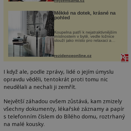
nejsemsama.cz
Měkké na dotek, krásné na
pohled
Koupelna patří k nejatraktivnějším
místnostem v bytě, vedle ložnice
slouží jako místo pro relaxaci a
odpočinek. Koupelnový textil –
ručníky, osušky a koberečky –
mohou jako mávnutím kouzelného
rezidenceonline.cz
proutku...
I když ale, podle zprávy, lidé o jejím úmyslu
opravdu věděli, tentokrát proti tomu nic
neudělali a nechali ji zemřít.
Největší záhadou ovšem zůstává, kam zmizely
všechny dokumenty, lékařské záznamy a papír
s telefonním číslem do Bílého domu, roztrhaný
na malé kousky.