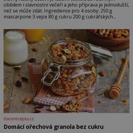
obědem i slavnostní večeří a jeho příprava je jednodušší,
než se může zdát. Ingredience pro 4 osoby: 250 g
mascarpone 3 vejce 80 g cukru 200 g cukrářských
piškotů 250 ml silné kávy 2 lžíce amaretta kakao na
posypání Postup: Oddělte žloutky od bílků. Žloutky
vyšlehejte s cukrem do světlé pěny a postupně do nich
vmíchejte mascarpone, aby vznikl hladký
tisicereceptu.cz
Domácí ořechová granola bez cukru