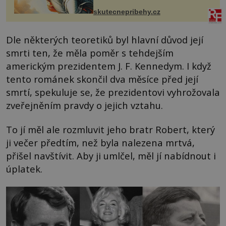
Čech, kde jsme si naplánova...
skutecnepribehy.cz
Dle některých teoretiků byl hlavní důvod její
smrti ten, že měla poměr s tehdejším
americkým prezidentem J. F. Kennedym. I když
tento románek skončil dva měsíce před její
smrtí, spekuluje se, že prezidentovi vyhrožovala
zveřejněním pravdy o jejich vztahu.
To jí měl ale rozmluvit jeho bratr Robert, který
ji večer předtím, než byla nalezena mrtvá,
přišel navštívit. Aby ji umlčel, měl jí nabídnout i
úplatek.