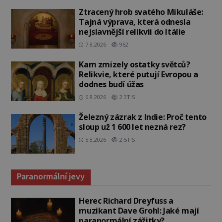
Ztracený hrob svatého Mikuláše:
Tajná výprava, která odnesla
nejslavnější relikvii do Itálie
7.8.2026
962
Kam zmizely ostatky světců?
Relikvie, které putují Evropou a
dodnes budí úžas
6.8.2026
2.3TIS
Železný zázrak z Indie: Proč tento
sloup už 1 600 let nezná rez?
5.8.2026
2.5TIS
Paranormální jevy
Herec Richard Dreyfuss a
muzikant Dave Grohl: Jaké mají
paranormální zážitky?