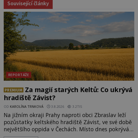
Související články
REPORTÁŽE
Za magií starých Keltů: Co ukrývá
PREMIUM
hradiště Závist?
OD
KAROLÍNA TRNKOVÁ
3.8.2026
3.2TIS
Na jižním okraji Prahy naproti obci Zbraslav leží
pozůstatky keltského hradiště Závist, ve své době
největšího oppida v Čechách. Místo dnes pokrývá
les, zbytky po kdysi monumentálním hradišti jsou