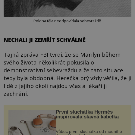
Poloha těla neodpovídala sebevraždě.
NECHALI JI ZEMŘÍT SCHVÁLNĚ
Tajná zpráva FBI tvrdí, že se Marilyn během
svého života několikrát pokusila o
demonstrativní sebevraždu a že tato situace
tedy byla obdobná. Herečka prý vždy věřila, že ji
lidé z jejího okolí najdou včas a lékaři ji
zachrání.
První sluchátka Hermés
inspirovala slavná kabelka
Vůbec první sluchátka od módního