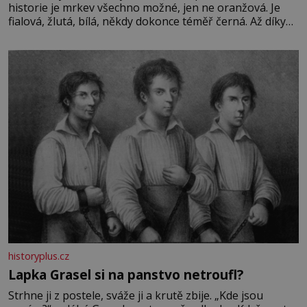
historie je mrkev všechno možné, jen ne oranžová. Je
fialová, žlutá, bílá, někdy dokonce téměř černá. Až díky
stovkám let pečlivého šlechtění se z ní stává zelenina,
bez které si českou zahradu ani nedokážeme představit.
Její příběh je
historyplus.cz
Lapka Grasel si na panstvo netroufl?
Strhne ji z postele, sváže ji a krutě zbije. „Kde jsou