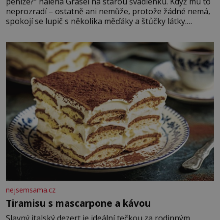
peníze?“ naléhá Grasel na starou švadlenku. Když mu to
neprozradí – ostatně ani nemůže, protože žádné nemá,
spokojí se lupič s několika měďáky a štůčky látky.
Zraněná žena pár dní nato umírá. Je to muž nebývale
krutý. Jeho činy budí hrůzu ještě dlouho po jeho smrti
nejsemsama.cz
Tiramisu s mascarpone a kávou
Slavný italský dezert je ideální tečkou za rodinným