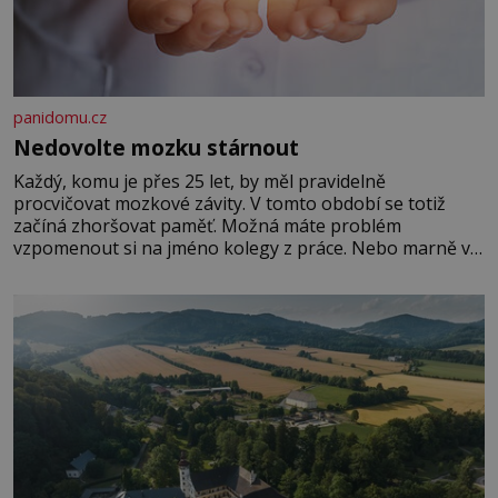
panidomu.cz
Nedovolte mozku stárnout
Každý, komu je přes 25 let, by měl pravidelně
procvičovat mozkové závity. V tomto období se totiž
začíná zhoršovat paměť. Možná máte problém
vzpomenout si na jméno kolegy z práce. Nebo marně v
paměti lovíte název knížky, kterou jste nedávno přečetli.
Je to opravdu tak, s věkem jako kdyby se paměť
rozhodla stávkovat. Cvičte