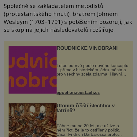
Společně se zakladatelem metodistů
(protestantského hnutí), bratrem Johnem
Wesleym (1703–1791) s potěšením pozorují, jak
se skupina jejich následovatelů rozšiřuje.
ROUDNICKÉ VINOBRANÍ
Letos poprvé podle nového konceptu
– přímo v historickém jádru města a
pro všechny zcela zdarma. Hlavní
program se odehraje na Karlově a
Husově náměstí. Návštěvníci se
mohou těšit na víno, burčák, pes...
epochanacestach.cz
Utonuli říšští šlechtici v
latríně?
Táhne mu na 20 let, ale už lze o
něm říct, že je to ostřílený politik.
Císař Fridrich Barbarossa proto