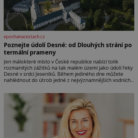
epochanacestach.cz
Poznejte údolí Desné: od Dlouhých strání po
termální prameny
Jen málokteré místo v České republice nabízí tolik
rozmanitých zážitků na tak malém území jako údolí řeky
Desné v srdci Jeseníků. Během jediného dne můžete
nahlédnout do útrob jedné z nejvýznamnějších vodních
elektráren v Evropě, vydat se na horské hřebeny, projet
se na koloběžce a den zakončit poznáváním památek ve
Velkých Losinách nebo v termálním