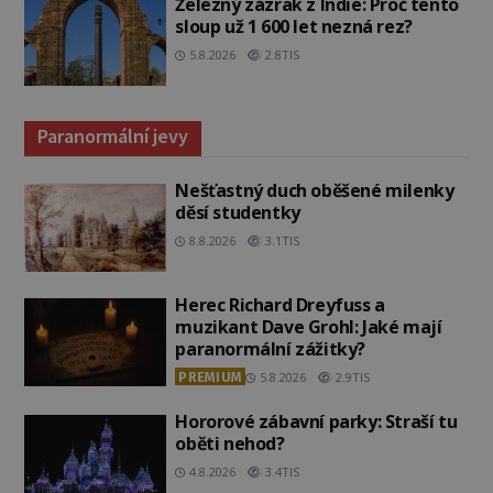
Železný zázrak z Indie: Proč tento
sloup už 1 600 let nezná rez?
5.8.2026
2.8TIS
Paranormální jevy
Nešťastný duch oběšené milenky
děsí studentky
8.8.2026
3.1TIS
Herec Richard Dreyfuss a
muzikant Dave Grohl: Jaké mají
paranormální zážitky?
PREMIUM
5.8.2026
2.9TIS
Hororové zábavní parky: Straší tu
oběti nehod?
4.8.2026
3.4TIS