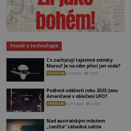
Vesmír a technologie
Co zachycují tajemné snímky
Marsu? Je na něm přeci jen voda?
PREMIUM
7.8.2026
1.6TIS
Podivné události roku 2023: Jsou
Američané v obležení UFO?
PREMIUM
27.7.2026
3.5TIS
Nad australským městem
„tančila“ záhadná světla