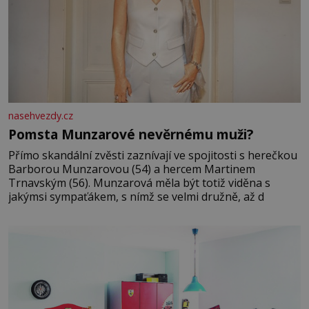
nasehvezdy.cz
Pomsta Munzarové nevěrnému muži?
Přímo skandální zvěsti zaznívají ve spojitosti s herečkou
Barborou Munzarovou (54) a hercem Martinem
Trnavským (56). Munzarová měla být totiž viděna s
jakýmsi sympaťákem, s nímž se velmi družně, až d