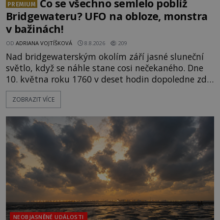
Co se všechno semlelo poblíž
PREMIUM
Bridgewateru? UFO na obloze, monstra
v bažinách!
OD
ADRIANA VOJTÍŠKOVÁ
8.8.2026
209
Nad bridgewaterským okolím září jasné sluneční
světlo, když se náhle stane cosi nečekaného. Dne
10. května roku 1760 v deset hodin dopoledne zde
dojde k vůbec prvnímu historicky doloženému
ZOBRAZIT VÍCE
přeletu UFO. Podle záznamů vyzařuje takové
světlo, že vypadá jako „koule hořícího ohně“. Jde
jen o nějaký optický klam, nebo se zde skutečně
právě vznáší mimozemská loď
NEOBJASNĚNÉ UDÁLOSTI