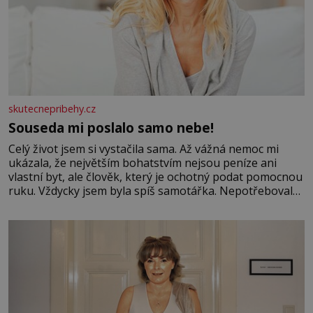
skutecnepribehy.cz
Souseda mi poslalo samo nebe!
Celý život jsem si vystačila sama. Až vážná nemoc mi
ukázala, že největším bohatstvím nejsou peníze ani
vlastní byt, ale člověk, který je ochotný podat pomocnou
ruku. Vždycky jsem byla spíš samotářka. Nepotřebovala
jsem kolem sebe partu kamarádek ani partnera. Stačily
mi knihy, práce a hlavně klid. Hned po studiích jsem
odešla z rodného města,