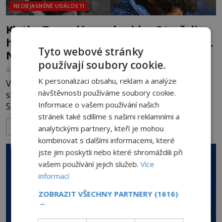
NEOBJASNĚNÉ UDÁLOSTI
Kletba Tamerlánovy hrobky: Otevřeli
hrob a za dva dny začala invaze do SSSR.
Tyto webové stránky
Náhoda, nebo varování?
používají soubory cookie.
OD
HELENA STEJSKALOVÁ
4.8.2026
3.1TIS
K personalizaci obsahu, reklam a analýze
V červnu 1941 sovětští vědci otevírají hrobku
návštěvnosti používáme soubory cookie.
slavného dobyvatele Tamerlána v uzbeckém
Informace o vašem používání našich
Samarkandu. O dva dny později nacistické
stránek také sdílíme s našimi reklamními a
Německo zahajuje operaci Barbarossa a napadá
ZOBRAZIT VÍCE
Sovětský svaz. Shoda dat je natolik zarážející, že se
analytickými partnery, kteří je mohou
rodí jedna z nejslavnějších „kleteb“ 20. století. Je
kombinovat s dalšími informacemi, které
na legendě něco pravdy, nebo jde jen o fascinující
jste jim poskytli nebo které shromáždili při
souhru okolností? Když antropolog Michail
vašem používání jejich služeb.
Více
Gerasimov (1907-1970) a
informací
ZOBRAZIT VŠECHNY PARTNERY
(1616)
→