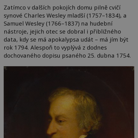
Zatímco v dalších pokojích domu pilně cvičí
synové Charles Wesley mladší (1757–1834), a
Samuel Wesley (1766–1837) na hudební
nástroje, jejich otec se dobral i přibližného
data, kdy se má apokalypsa udát – má jím být
rok 1794. Alespoň to vyplývá z dodnes
dochovaného dopisu psaného 25. dubna 1754.