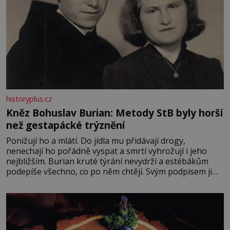
historyplus.cz
Kněz Bohuslav Burian: Metody StB byly horší
než gestapácké trýznění
Ponižují ho a mlátí. Do jídla mu přidávají drogy,
nenechají ho pořádně vyspat a smrtí vyhrožují i jeho
nejbližším. Burian kruté týrání nevydrží a estébákům
podepíše všechno, co po něm chtějí. Svým podpisem jim
potvrdí také to, že na něj během výslechů nikdo nevyvíjel
fyzický ani psychický nátlak. Syn brněnského řezníka
chce být knězem a