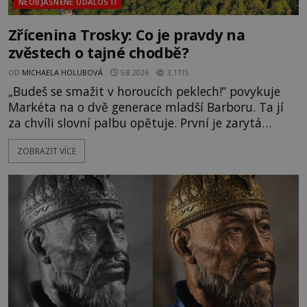
NEOBJASNĚNÉ UDÁLOSTI
Zřícenina Trosky: Co je pravdy na
zvěstech o tajné chodbě?
OD
MICHAELA HOLUBOVÁ
5.8.2026
3.1TIS
„Budeš se smažit v horoucích peklech!“ povykuje
Markéta na o dvě generace mladší Barboru. Ta jí
za chvíli slovní palbu opětuje. První je zarytá
katolička, druhá přesvědčená kališnice. A každá z
ZOBRAZIT VÍCE
nich se usídlí na jedné z věží slavného hradu
Trosky. Šlechtic Ota IV. z Bergova (1399–1452) patří
mezi vůdce protihusitského boje. Za manželku má
skutečně jistou