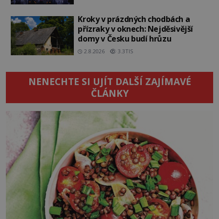
Kroky v prázdných chodbách a
přízraky v oknech: Nejděsivější
domy v Česku budí hrůzu
2.8.2026
3.3TIS
NENECHTE SI UJÍT DALŠÍ ZAJÍMAVÉ
ČLÁNKY