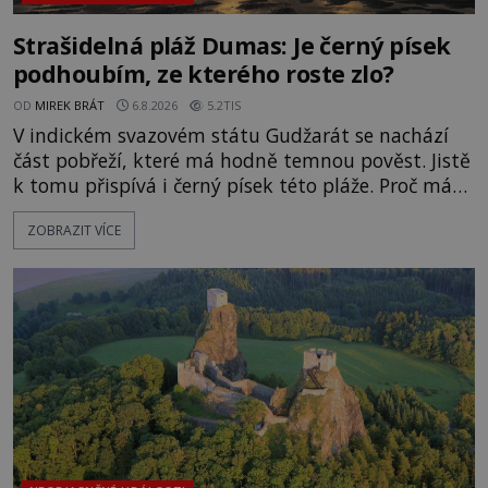
Strašidelná pláž Dumas: Je černý písek
podhoubím, ze kterého roste zlo?
OD
MIREK BRÁT
6.8.2026
5.2TIS
V indickém svazovém státu Gudžarát se nachází
část pobřeží, které má hodně temnou pověst. Jistě
k tomu přispívá i černý písek této pláže. Proč má
pláž takové netypické zbarvení? Nakolik jsou
ZOBRAZIT VÍCE
pravdivé historky, že zde došlo k nevysvětlitelným
zmizením turistů? Ti, kteří se nebojí, nás mohou
následovat. Vstupujeme na pláž Dumas ve městě
Surat. Gu