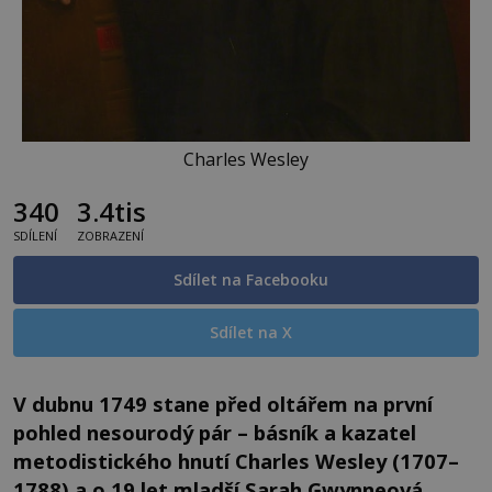
Charles Wesley
340
3.4tis
SDÍLENÍ
ZOBRAZENÍ
Sdílet na Facebooku
Sdílet na X
V dubnu 1749 stane před oltářem na první
pohled nesourodý pár – básník a kazatel
metodistického hnutí Charles Wesley (1707–
1788) a o 19 let mladší Sarah Gwynneová