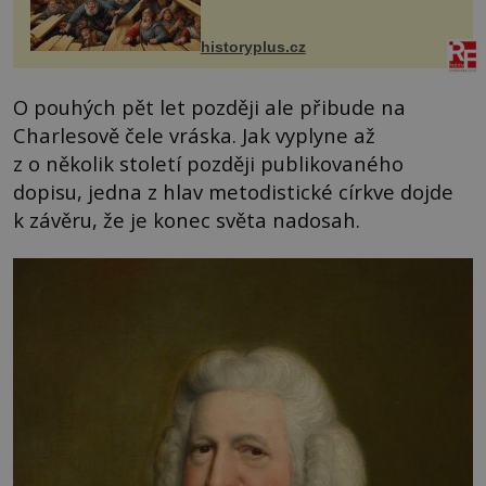
posílá svého syna a dědice Jindřicha
VI. do Erfurtu, aby se stal
prostředníkem při řešení sporu m...
historyplus.cz
O pouhých pět let později ale přibude na
Charlesově čele vráska. Jak vyplyne až
z o několik století později publikovaného
dopisu, jedna z hlav metodistické církve dojde
k závěru, že je konec světa nadosah.