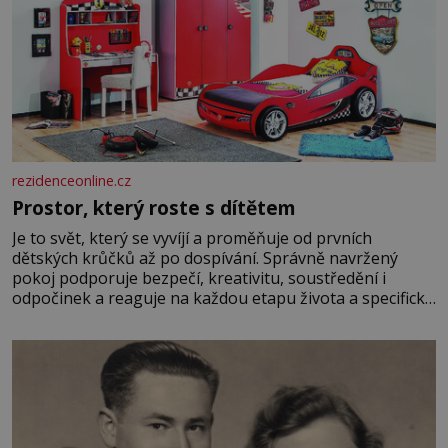
rezidenceonline.cz
Prostor, který roste s dítětem
Je to svět, který se vyvíjí a proměňuje od prvních
dětských krůčků až po dospívání. Správně navržený
pokoj podporuje bezpečí, kreativitu, soustředění i
odpočinek a reaguje na každou etapu života a specifické
potřeby dítěte. Pro nejmenší je klíčová jednoduchost,
měkkost a bezpečí, proto by pokoj miminka měl působit
především klidně a útulně. Předškolní věk je