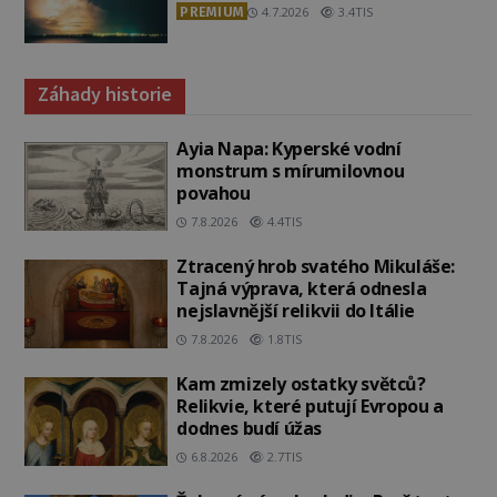
PREMIUM
4.7.2026
3.4TIS
Záhady historie
Ayia Napa: Kyperské vodní
monstrum s mírumilovnou
povahou
7.8.2026
4.4TIS
Ztracený hrob svatého Mikuláše:
Tajná výprava, která odnesla
nejslavnější relikvii do Itálie
7.8.2026
1.8TIS
Kam zmizely ostatky světců?
Relikvie, které putují Evropou a
dodnes budí úžas
6.8.2026
2.7TIS