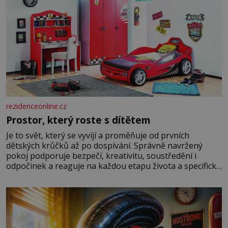
rezidenceonline.cz
Prostor, který roste s dítětem
Je to svět, který se vyvíjí a proměňuje od prvních
dětských krůčků až po dospívání. Správně navržený
pokoj podporuje bezpečí, kreativitu, soustředění i
odpočinek a reaguje na každou etapu života a specifické
potřeby dítěte. Pro nejmenší je klíčová jednoduchost,
měkkost a bezpečí, proto by pokoj miminka měl působit
především klidně a útulně. Předškolní věk je