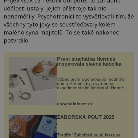
Přijeli však až několik dní poté, co záhadné
události ustaly. Jejich přístroje tak nic
nenaměřily. Psychotronici to vysvětlovali tím, že
všechny tyto jevy se soustřeďovaly kolem
malého syna majitelů. To se také nakonec
potvrdilo.
První sluchátka Hermés
inspirovala slavná kabelka
Vůbec první sluchátka od módního
domu Hermès byla vyrobena
experimentálním laboratoří Hermès
Ateliers Horizons. Elegantní gadget
si vyžádal dva roky vývoje a chlubí
se ručně šitou hovězí kůží a
epochalnisvet.cz
kovový...
ZÁBOŘSKÁ POUŤ 2025
Tradiční Zábořská pouť, která se