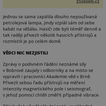
má nejen plášť plný trosek z dávných impaktů,...
21stoleti.cz
Jednou se sama zapálila dlouho nepoužívaná
petrolejová lampa, jindy vzplál sám od sebe
kabát na věšáku. Hasiči zde byli téměř denně a
tak raději přivezli několik hasicích přístrojů a
rozmístili je po celém domě.
VĚDCI NIC NEZJISTILI
Zprávy o podivném řádění neznámé síly
v Bobrové zaujaly i odborníky a na místo se
vypravili i pracovníci Akademie věd v Brně.
Přivezli sebou řadu přístrojů na měření
intenzity magnetického pole i seismograf,
s jehož pomocí chtěli změřit případné vibrace.