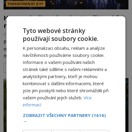
PARANORMÁLNÍ JEVY
Hororové zábavní parky: Straší tu oběti
nehod?
Tyto webové stránky
OD
MICHAELA HOLUBOVÁ
4.8.2026
3.5TIS
používají soubory cookie.
Přibližně 60 km po dálnici od Los Angeles leží
K personalizaci obsahu, reklam a analýze
město Anaheim. Jeho název většině Evropanů
návštěvnosti používáme soubory cookie.
mnoho neřekne. Ale když se zmíní zdejší
Disneyland, je hned jasno. Zábavní park vyroste na
Informace o vašem používání našich
ZOBRAZIT VÍCE
poklidném místě bývalého sadu pomerančovníků.
stránek také sdílíme s našimi reklamními a
Klid tu teď rozhodně nepanuje, park navštíví
analytickými partnery, kteří je mohou
kolem 17 000 000 zábavychtivých lidí ročně. A ač je
kombinovat s dalšími informacemi, které
velká snaha to utajit, někteří z
jste jim poskytli nebo které shromáždili při
vašem používání jejich služeb.
Více
informací
ZOBRAZIT VŠECHNY PARTNERY
(1616)
→