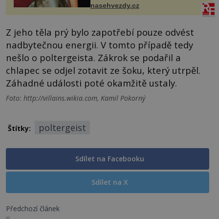
ženskými křivkami, najednou s...
nasehvezdy.cz
Z jeho těla prý bylo zapotřebí pouze odvést
nadbytečnou energii. V tomto případě tedy
nešlo o poltergeista. Zákrok se podařil a
chlapec se odjel zotavit ze šoku, který utrpěl.
Záhadné události poté okamžitě ustaly.
Foto: http://villains.wikia.com, Kamil Pokorný
poltergeist
Štítky:
Sdílet na Facebooku
Sdílet na X
Předchozí článek