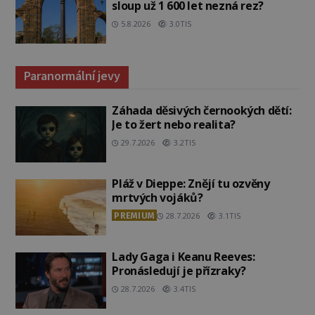
sloup už 1 600 let nezná rez?
5.8.2026
3.0TIS
Paranormální jevy
Záhada děsivých černookých dětí:
Je to žert nebo realita?
29.7.2026
3.2TIS
Pláž v Dieppe: Znějí tu ozvěny
mrtvých vojáků?
PREMIUM
28.7.2026
3.1TIS
Lady Gaga i Keanu Reeves:
Pronásledují je přízraky?
28.7.2026
3.4TIS