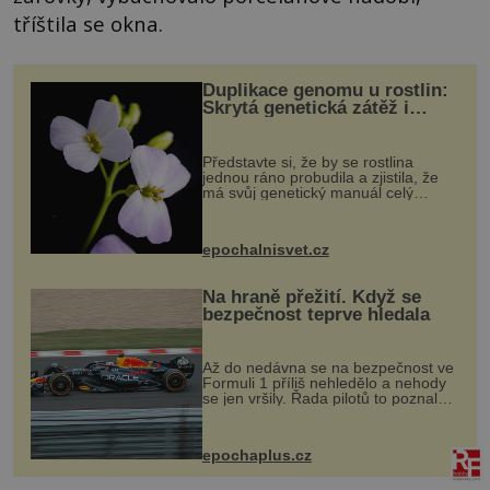
tříštila se okna.
Duplikace genomu u rostlin:
Skrytá genetická zátěž i
evoluční výhoda
Představte si, že by se rostlina
jednou ráno probudila a zjistila, že
má svůj genetický manuál celý
dvakrát. Přesně to se občas v
přírodě stane – a podle nového
výzkumu to může být pro druhy
epochalnisvet.cz
vstupenka...
Na hraně přežití. Když se
bezpečnost teprve hledala
Až do nedávna se na bezpečnost ve
Formuli 1 příliš nehledělo a nehody
se jen vršily. Řada pilotů to poznala
na vlastní kůži, často s trvalými
následky nebo bohužel i ztrátou
života. Dnes nepochopiteln...
epochaplus.cz