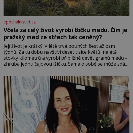
epochalnisvet.cz
Včela za celý život vyrobí lžičku medu. Čím je
pražský med ze střech tak ceněný?
Její život je krátký. V létě trvá pouhých šest až osm
týdnů. Za tu dobu navštíví desetitisíce květů, nalétá
stovky kilometrů a vyrobí přibližně devět gramů medu –
zhruba jednu čajovou lžičku. Sama o sobě se může zdát
bezvýznamná. Teprve když se spojí s dalšími desítkami
tisíc příslušnic svého včelstva, vznikne jeden z
nejdokonalejších organismů