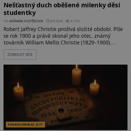
Nešťastný duch oběšené milenky děsí
studentky
OD
ADRIANA VOJTÍŠKOVÁ
8.8.2026
4.7TIS
Robert Jaffrey Christie prožívá složité období. Píše
se rok 1900 a právě skonal jeho otec, známý
továrník William Mellis Christie (1829–1900).
Smutná událost je ale doprovázena ohromným
ZOBRAZIT VÍCE
dědictvím... Robertu připadne rodinné sídlo v
Torontu. Takový majetek skýtá řadu výhod, avšak
ta, na niž přijde Robert, by jen tak někoho
nenapadla. N
PARANORMÁLNÍ JEVY