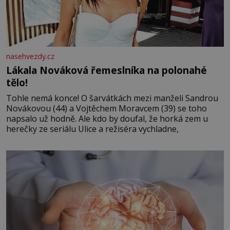
nasehvezdy.cz
Lákala Nováková řemeslníka na polonahé
tělo!
Tohle nemá konce! O šarvátkách mezi manželi Sandrou
Novákovou (44) a Vojtěchem Moravcem (39) se toho
napsalo už hodně. Ale kdo by doufal, že horká zem u
herečky ze seriálu Ulice a režiséra vychladne,