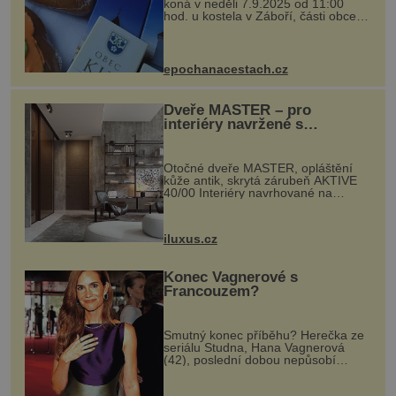
koná v neděli 7.9.2025 od 11:00
hod. u kostela v Záboří, části obce
Kly u Mělníka. V programu naleznete
komentovanou prohlídku kostela,
dobovou hudbu, řemesla, atrakce...
epochanacestach.cz
Dveře MASTER – pro
interiéry navržené s
rozumem i vášní!
Otočné dveře MASTER, opláštění
kůže antik, skrytá zárubeň AKTIVE
40/00 Interiéry navrhované na
zakázku často vyžadují atypické
rozměry nejen nábytku, ale i
otvorových prvků. Technické zázemí
iluxus.cz
dnes umož...
Konec Vagnerové s
Francouzem?
Smutný konec příběhu? Herečka ze
seriálu Studna, Hana Vagnerová
(42), poslední dobou nepůsobí
nejšťastněji. Ačkoli časy její anorexie
jsou už dávno pryč a opět se pyšnila