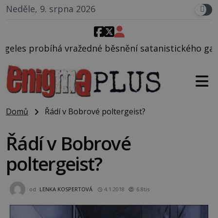
Neděle, 9. srpna 2026
dné běsnění satanistického gangu vedeného Charles
Domů
Řádí v Bobrové poltergeist?
Řádí v Bobrové
poltergeist?
od
LENKA KOSPERTOVÁ
4.1.2018
6.8tis