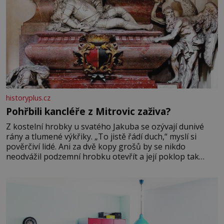
historyplus.cz
Pohřbili kancléře z Mitrovic zaživa?
Z kostelní hrobky u svatého Jakuba se ozývají dunivé
rány a tlumené výkřiky. „To jistě řádí duch,“ myslí si
pověrčiví lidé. Ani za dvě kopy grošů by se nikdo
neodvážil podzemní hrobku otevřít a její poklop tak
raději jen skrápí svěcenou vodou. Za několik dní divné
burácení skutečně ustane. Když o mnoho let později
hrobku