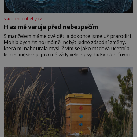
skutecnepribehy.cz
Hlas mě varuje před nebezpečím
S manželem máme dvě děti a dokonce jsme už prarodiči.
Mohla bych žít normálně, nebýt jedné zásadní změny,
která mi nabourala mysl. Živím se jako mzdová účetní a
konec měsíce je pro mě vždy velice psychicky náročným
obdobím. Od té chvíle, co máme vnoučata, mi dcera čím
dál častěji volá o pomoc, co se hlídání týče. Dalo by se