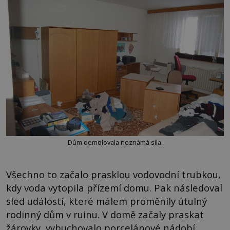
Dům demolovala neznámá síla.
Všechno to začalo prasklou vodovodní trubkou,
kdy voda vytopila přízemí domu. Pak následoval
sled událostí, které málem proměnily útulný
rodinný dům v ruinu. V domě začaly praskat
žárovky, vybuchovalo porcelánové nádobí,