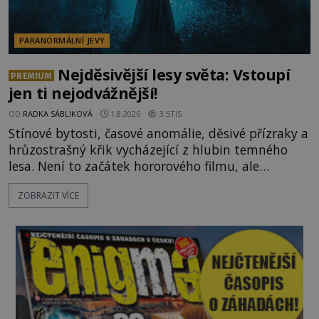
PARANORMÁLNÍ JEVY
Nejděsivější lesy světa: Vstoupí
PREMIUM
jen ti nejodvážnější!
OD
RADKA SÁBLIKOVÁ
1.8.2026
3.5TIS
Stínové bytosti, časové anomálie, děsivé přízraky a
hrůzostrašný křik vycházející z hlubin temného
lesa. Není to začátek hororového filmu, ale
události, které popisují návštěvníci lesů, které jsou
ZOBRAZIT VÍCE
označovány jako nejděsivější na světě. Lidé bydlící
v jejich blízkosti se jim i za bílého dne obloukem
vyhýbají! Už jste o těchto lesích slyšeli? A odvážili
byste se je navštívit? [gallery ids="17