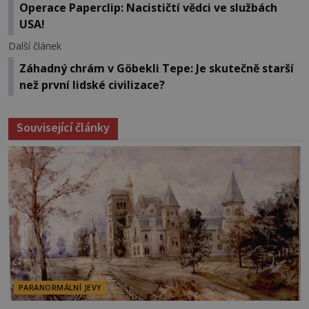
Operace Paperclip: Nacističtí vědci ve službách
USA!
Další článek
Záhadný chrám v Göbekli Tepe: Je skutečně starší
než první lidské civilizace?
Související články
PARANORMÁLNÍ JEVY