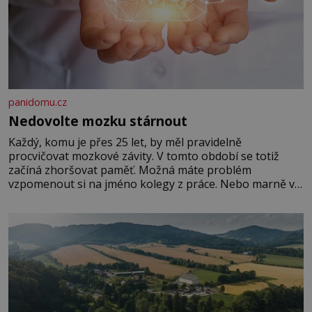
panidomu.cz
Nedovolte mozku stárnout
Každý, komu je přes 25 let, by měl pravidelně
procvičovat mozkové závity. V tomto období se totiž
začíná zhoršovat paměť. Možná máte problém
vzpomenout si na jméno kolegy z práce. Nebo marně v
paměti lovíte název knížky, kterou jste nedávno přečetli.
Je to opravdu tak, s věkem jako kdyby se paměť
rozhodla stávkovat. Cvičte