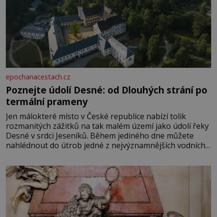
epochanacestach.cz
Poznejte údolí Desné: od Dlouhých strání po
termální prameny
Jen málokteré místo v České republice nabízí tolik
rozmanitých zážitků na tak malém území jako údolí řeky
Desné v srdci Jeseníků. Během jediného dne můžete
nahlédnout do útrob jedné z nejvýznamnějších vodních
elektráren v Evropě, vydat se na horské hřebeny, projet
se na koloběžce a den zakončit poznáváním památek ve
Velkých Losinách nebo v termálním