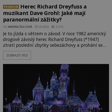
Herec Richard Dreyfuss a
PREMIUM
muzikant Dave Grohl: Jaké mají
paranormální zážitky?
OD
ANDREA ŠULCOVÁ
5.8.2026
3.2TIS
Je to jízda s větrem o závod. V roce 1982 americký
drogově závislý herec Richard Dreyfuss (*1947)
ztratí poslední zbytky sebezáchovy a prohání se
po silnicích ve svém mercedesu jako utržený ze
ZOBRAZIT VÍCE
řetězu. Vše vyvrcholí katastrofou, když to Dreyfuss
napálí v plné rychlosti do stromu! Policie ve vraku
následně nalezne schovaný kokain. Tímto
momentem se slavnému