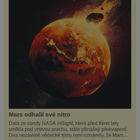
Mars odhalil své nitro
Data ze sondy NASA InSight, která před třemi lety
umlkla pod vrstvou prachu, stále přinášejí překvapení.
Dva nezávislé vědecké týmy nyní oznámily, že Mars