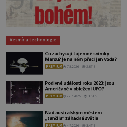
Vesmír a technologie
Co zachycují tajemné snímky
Marsu? Je na něm přeci jen voda?
PREMIUM
7.8.2026
2.5TIS
Podivné události roku 2023: Jsou
Američané v obležení UFO?
PREMIUM
27.7.2026
3.5TIS
Nad australským městem
„tančila“ záhadná světla
PREMIUM
4.7.2026
3.4TIS