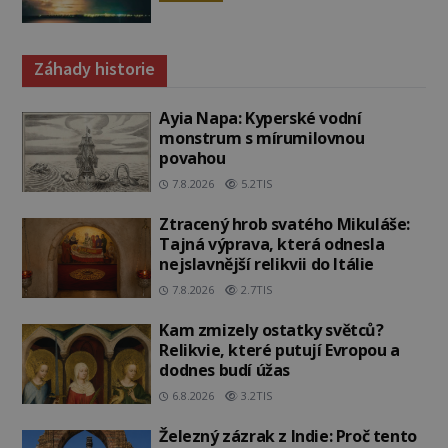
Záhady historie
Ayia Napa: Kyperské vodní
monstrum s mírumilovnou
povahou
7.8.2026
5.2TIS
Ztracený hrob svatého Mikuláše:
Tajná výprava, která odnesla
nejslavnější relikvii do Itálie
7.8.2026
2.7TIS
Kam zmizely ostatky světců?
Relikvie, které putují Evropou a
dodnes budí úžas
6.8.2026
3.2TIS
Železný zázrak z Indie: Proč tento