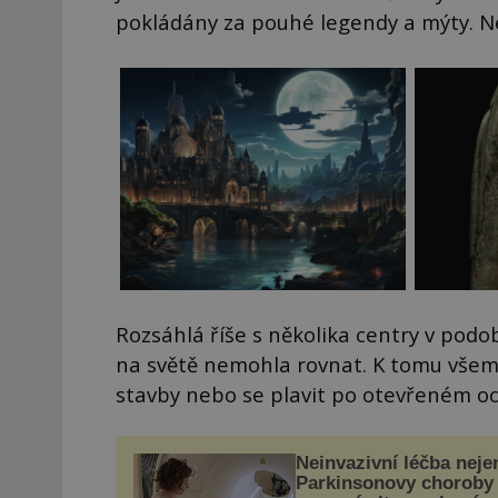
pokládány za pouhé legendy a mýty. Ne
Rozsáhlá říše s několika centry v pod
na světě nemohla rovnat. K tomu všem
stavby nebo se plavit po otevřeném o
Neinvazivní léčba neje
Parkinsonovy choroby