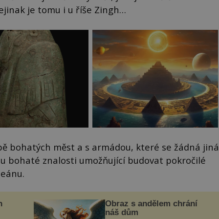
jinak je tomu i u říše Zingh…
obě bohatých měst a s armádou, které se žádná jiná
u bohaté znalosti umožňující budovat pokročilé
ceánu.
n
Obraz s andělem chrání
náš dům