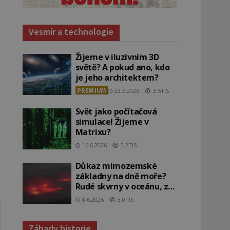
Vesmír a technologie
Žijeme v iluzivním 3D
světě? A pokud ano, kdo
je jeho architektem?
PREMIUM
23.6.2026
3.5TIS
Svět jako počítačová
simulace! Žijeme v
Matrixu?
16.6.2026
3.2TIS
Důkaz mimozemské
základny na dně moře?
Rudé skvrny v oceánu, ze
kterých srší blesky!
8.6.2026
3.0TIS
Záhady historie