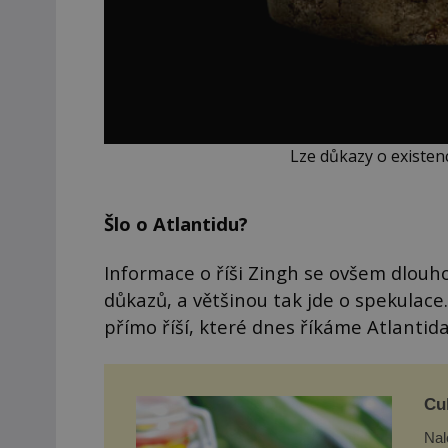
Lze důkazy o existenc
Šlo o Atlantidu?
Informace o říši Zingh se ovšem dlou
důkazů, a většinou tak jde o spekulace.
přímo říší, které dnes říkáme Atlantida
Cuk
Nal