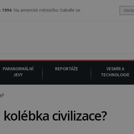
erické městečko Oakville se z nebe snáší podivná rosolovitá látka
PARANORMÁLNÍ
REPORTÁŽE
VESMÍR A
JEVY
TECHNOLOGIE
e?
 kolébka civilizace?