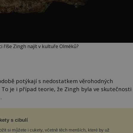
i říše Zingh najít v kultuře Olméků?
hodobě potýkají s nedostatkem věrohodných
 To je i případ teorie, že Zingh byla ve skutečnosti
.
ety s cibulí
ožit si můžete i cukety, včetně těch menších, které by už