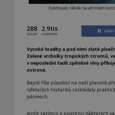
Existovalo někde na africkém kont
288
2.9tis
Sdíle
SDÍLENÍ
ZOBRAZENÍ
Vysoké hradby a pod nimi zlaté písečn
Zelené vrcholky tropických stromů, ve 
v neposlední řadě zpěněné vlny příboje
ostrova.
Bájné říše působící na naší planetě př
některých historiků rozkládaly prakti
pásmech.
Jenže zatímco o existenci některých váž