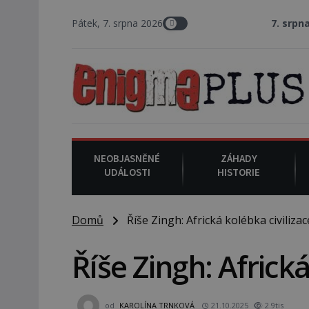
Pátek, 7. srpna 2026
7. srpna 1994
: Na am
NEOBJASNĚNÉ
ZÁHADY
UDÁLOSTI
HISTORIE
Domů
Říše Zingh: Africká kolébka civilizac
Říše Zingh: Africká
od
KAROLÍNA TRNKOVÁ
21.10.2025
2.9tis