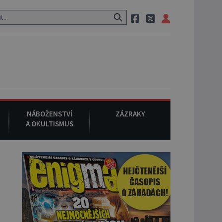
 neznámého původu.
7. srpna 1994
: Na americké městečko Oakvill
NÁBOŽENSTVÍ
ZÁZRAKY
A OKULTISMUS