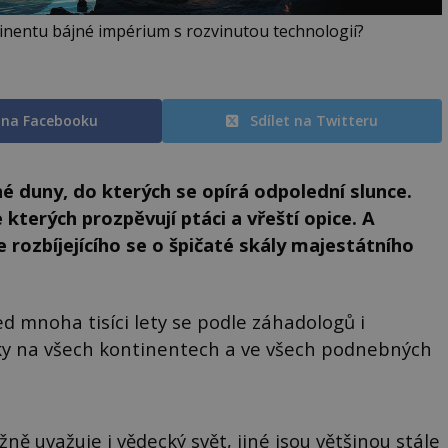
inentu bájné impérium s rozvinutou technologií?
t na Facebooku
Sdílet na Twitteru
é duny, do kterých se opírá odpolední slunce.
kterých prozpěvují ptáci a vřeští opice. A
 rozbíjejícího se o špičaté skály majestátního
ed mnoha tisíci lety se podle záhadologů i
cky na všech kontinentech a ve všech podnebných
ně uvažuje i vědecký svět, jiné jsou většinou stále