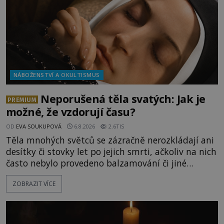
NÁBOŽENSTVÍ A OKULTISMUS
Neporušená těla svatých: Jak je
PREMIUM
možné, že vzdorují času?
OD
EVA SOUKUPOVÁ
6.8.2026
2.6TIS
Těla mnohých světců se zázračně nerozkládají ani
desítky či stovky let po jejich smrti, ačkoliv na nich
často nebylo provedeno balzamování či jiné
pokusy o konzervaci. Neporušené ostatky bývají
ZOBRAZIT VÍCE
považovány za důkaz svatosti zemřelých. Jaké
tajemné síly těla významných náboženských
osobností ochraňují? Na hřbitově u kláštera
Milosrdných