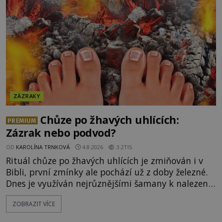
následně nalezne schovaný kokain. Tímto
momentem se slavnému
ZÁZRAKY
Chůze po žhavých uhlících:
PREMIUM
Zázrak nebo podvod?
OD
KAROLÍNA TRNKOVÁ
4.8.2026
3.2TIS
Rituál chůze po žhavých uhlících je zmiňován i v
Bibli, první zmínky ale pochází už z doby železné.
Dnes je využíván nejrůznějšími šamany k nalezení
spirituální síly či vnitřního klidu. Jak funguje a proč
ZOBRAZIT VÍCE
si při něm člověk nepopálí nohy, což bylo
objektivně dokázáno? Je na něm i něco