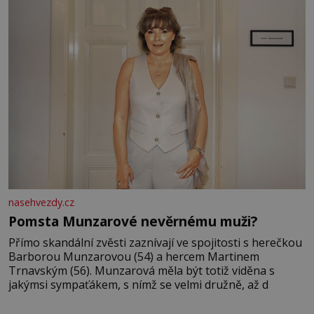
odešla z rodného města,
nasehvezdy.cz
Pomsta Munzarové nevěrnému muži?
Přímo skandální zvěsti zaznívají ve spojitosti s herečkou
Barborou Munzarovou (54) a hercem Martinem
Trnavským (56). Munzarová měla být totiž viděna s
jakýmsi sympaťákem, s nímž se velmi družně, až d