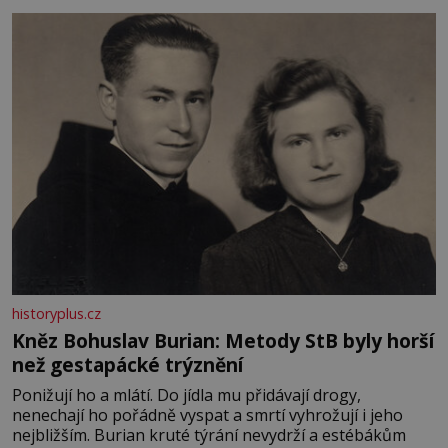
měkkost a bezpečí, proto by pokoj miminka měl působit
především klidně a útulně. Předškolní věk je
historyplus.cz
Kněz Bohuslav Burian: Metody StB byly horší
než gestapácké trýznění
Ponižují ho a mlátí. Do jídla mu přidávají drogy,
nenechají ho pořádně vyspat a smrtí vyhrožují i jeho
nejbližším. Burian kruté týrání nevydrží a estébákům