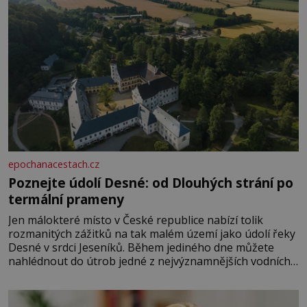
epochanacestach.cz
Poznejte údolí Desné: od Dlouhých strání po
termální prameny
Jen málokteré místo v České republice nabízí tolik
rozmanitých zážitků na tak malém území jako údolí řeky
Desné v srdci Jeseníků. Během jediného dne můžete
nahlédnout do útrob jedné z nejvýznamnějších vodních
elektráren v Evropě, vydat se na horské hřebeny, projet
se na koloběžce a den zakončit poznáváním památek ve
Velkých Losinách nebo v termálním