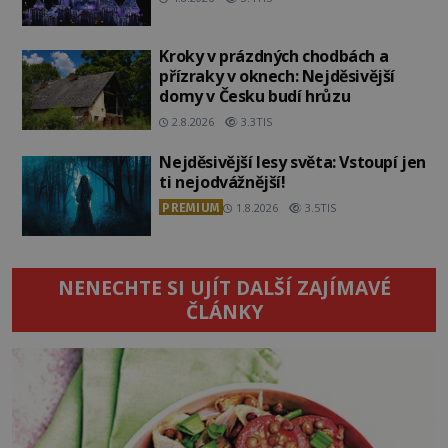
Kroky v prázdných chodbách a
přízraky v oknech: Nejděsivější
domy v Česku budí hrůzu
2.8.2026
3.3TIS
Nejděsivější lesy světa: Vstoupí jen
ti nejodvážnější!
PREMIUM
1.8.2026
3.5TIS
NENECHTE SI UJÍT DALŠÍ ZAJÍMAVÉ
ČLÁNKY