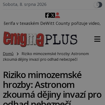
Sobota, 8. srpna 2026
eWitt County pořizuje video, na kterém před jeho vo
Domů
Riziko mimozemské hrozby: Astronom
zkoumá dějiny invazí pro odhad nebezpečí
Riziko mimozemské
hrozby: Astronom
zkoumá dějiny invazí pro
odhad nebezpečí