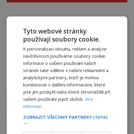
EnigmaPlus.cz
Tyto webové stránky
používají soubory cookie.
K personalizaci obsahu, reklam a analýze
návštěvnosti používáme soubory cookie.
Informace o vašem používání našich
stránek také sdílíme s našimi reklamními a
analytickými partnery, kteří je mohou
kombinovat s dalšími informacemi, které
reklama
jste jim poskytli nebo které shromáždili při
vašem používání jejich služeb.
Více
informací
ZOBRAZIT VŠECHNY PARTNERY
(1616)
→