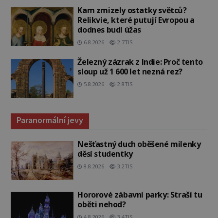
Kam zmizely ostatky světců?
Relikvie, které putují Evropou a
dodnes budí úžas
6.8.2026
2.7TIS
Železný zázrak z Indie: Proč tento
sloup už 1 600 let nezná rez?
5.8.2026
2.8TIS
Paranormální jevy
Nešťastný duch oběšené milenky
děsí studentky
8.8.2026
3.2TIS
Hororové zábavní parky: Straší tu
oběti nehod?
4.8.2026
3.4TIS