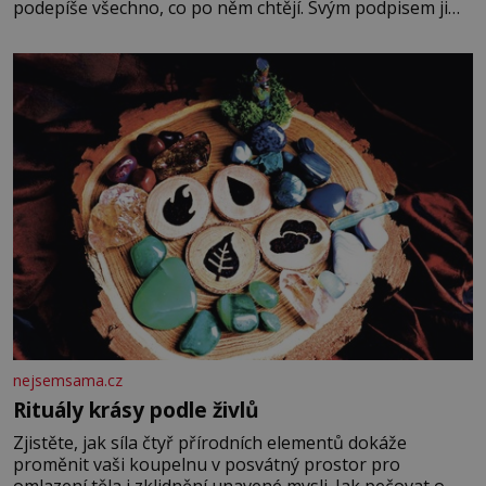
podepíše všechno, co po něm chtějí. Svým podpisem jim
potvrdí také to, že na něj během výslechů nikdo nevyvíjel
fyzický ani psychický nátlak. Syn brněnského řezníka
chce být knězem a
nejsemsama.cz
Rituály krásy podle živlů
Zjistěte, jak síla čtyř přírodních elementů dokáže
proměnit vaši koupelnu v posvátný prostor pro