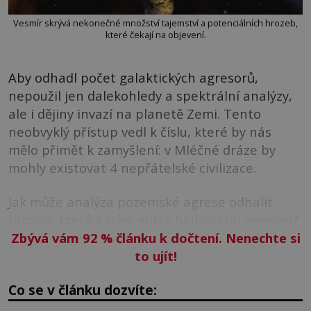
Vesmír skrývá nekonečné množství tajemství a potenciálních hrozeb,
které čekají na objevení.
Aby odhadl počet galaktických agresorů,
nepoužil jen dalekohledy a spektrální analýzy,
ale i dějiny invazí na planetě Zemi. Tento
neobvyklý přístup vedl k číslu, které by nás
mělo přimět k zamyšlení: v Mléčné dráze by
mohly existovat 4 nepřátelské civilizace.
Jak může analýza pozemské agrese odhalit
hrozbu, která k nám míří z hlubokého vesmíru?
Zbývá vám 92
%
článku k dočtení. Nenechte si
to ujít!
Co se v článku dozvíte: