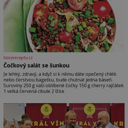
tisicereceptu.cz
Čočkový salát se šunkou
Je lehký, zdravý, a když si k němu dáte opečený chléb
nebo čerstvou bagetku, bude chutnat jedna báseň.
Suroviny 250 g vaší oblíbené čočky 150 g cherry rajčátek
1 velká červená cibule 2 lžíce