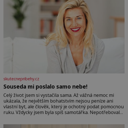
skutecnepribehy.cz
Souseda mi poslalo samo nebe!
Celý život jsem si vystačila sama. Až vážná nemoc mi
ukázala, že největším bohatstvím nejsou peníze ani
vlastní byt, ale člověk, který je ochotný podat pomocnou
ruku. Vždycky jsem byla spíš samotářka. Nepotřebovala
jsem kolem sebe partu kamarádek ani partnera. Stačily
mi knihy, práce a hlavně klid. Hned po studiích jsem