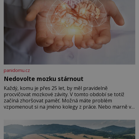
panidomu.cz
Nedovolte mozku stárnout
Každý, komu je přes 25 let, by měl pravidelně
procvičovat mozkové závity. V tomto období se totiž
začíná zhoršovat paměť. Možná máte problém
vzpomenout si na jméno kolegy z práce. Nebo marně v
paměti lovíte název knížky, kterou jste nedávno přečetli.
Je to opravdu tak, s věkem jako kdyby se paměť
rozhodla stávkovat. Cvičte