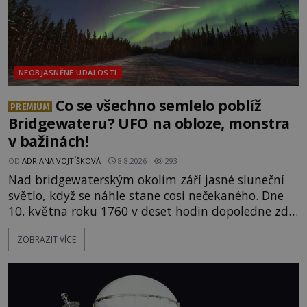
NEOBJASNĚNÉ UDÁLOSTI
Co se všechno semlelo poblíž
PREMIUM
Bridgewateru? UFO na obloze, monstra
v bažinách!
OD
ADRIANA VOJTÍŠKOVÁ
8.8.2026
293
Nad bridgewaterským okolím září jasné sluneční
světlo, když se náhle stane cosi nečekaného. Dne
10. května roku 1760 v deset hodin dopoledne zde
dojde k vůbec prvnímu historicky doloženému
ZOBRAZIT VÍCE
přeletu UFO. Podle záznamů vyzařuje takové
světlo, že vypadá jako „koule hořícího ohně“. Jde
jen o nějaký optický klam, nebo se zde skutečně
právě vznáší mimozemská loď