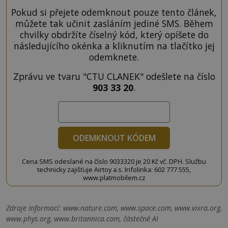
Pokud si přejete odemknout pouze tento článek,
můžete tak učinit zasláním jediné SMS. Během
chvilky obdržíte číselný kód, který opíšete do
následujícího okénka a kliknutím na tlačítko jej
odemknete.
Zprávu ve tvaru "CTU CLANEK" odešlete na číslo
903 33 20
.
ODEMKNOUT KÓDEM
Cena SMS odeslané na číslo 9033320 je 20 Kč vč. DPH. Službu
technicky zajišťuje Airtoy a.s. Infolinka: 602 777 555,
www.platmobilem.cz
Zdroje informací:
www.nature.com, www.space.com, www.vixra.org,
www.phys.org, www.britannica.com, částečně AI