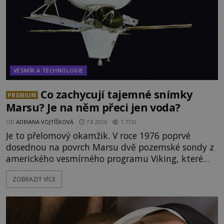
VESMÍR A TECHNOLOGIE
Co zachycují tajemné snímky
PREMIUM
Marsu? Je na něm přeci jen voda?
OD
ADRIANA VOJTÍŠKOVÁ
7.8.2026
1.7TIS
Je to přelomový okamžik. V roce 1976 poprvé
dosednou na povrch Marsu dvě pozemské sondy z
amerického vesmírného programu Viking, které
jsou schopny pořídit fotografie záhadami
ZOBRAZIT VÍCE
opředené rudé planety. Viking 1 zde zaznamená
něco naprosto nečekaného. V marsovské oblasti
zvané Cydonie totiž zachytí podivný útvar
připomínající lidskou tvář. NASA (Národní úřad