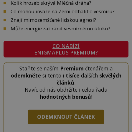
Kolik hrozeb skrývá Mléčná dráha?
Co mohou invaze na Zemi odhalit o vesmíru?
Znají mimozemšťané lidskou agresi?
Může energie zabránit vesmírnému útoku?
CO NABÍZÍ
ENIGMAPLUS PREMIUM?
Staňte se naším
Premium
čtenářem a
odemkněte
si tento i
tisíce
dalších
skvělých
článků
.
Navíc od nás obdržíte i celou řadu
hodnotných bonusů
!
ODEMKNOUT ČLÁNEK