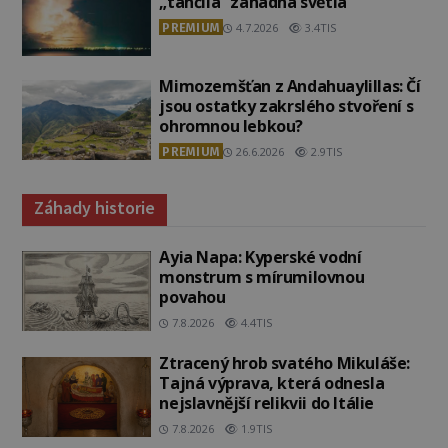
„tančila“ záhadná světla
PREMIUM
4.7.2026
3.4TIS
Mimozemšťan z Andahuaylillas: Čí
jsou ostatky zakrslého stvoření s
ohromnou lebkou?
PREMIUM
26.6.2026
2.9TIS
Záhady historie
Ayia Napa: Kyperské vodní
monstrum s mírumilovnou
povahou
7.8.2026
4.4TIS
Ztracený hrob svatého Mikuláše:
Tajná výprava, která odnesla
nejslavnější relikvii do Itálie
7.8.2026
1.9TIS