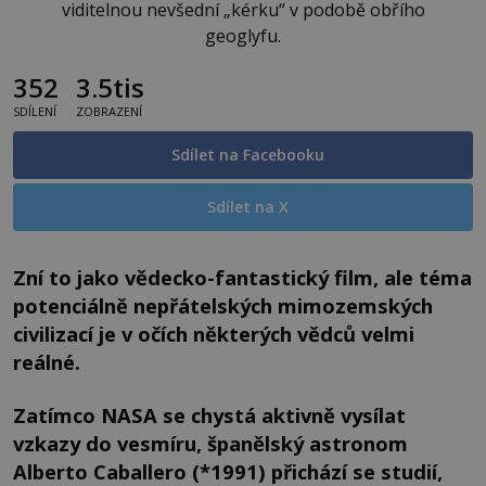
viditelnou nevšední „kérku“ v podobě obřího
geoglyfu.
352
3.5tis
SDÍLENÍ
ZOBRAZENÍ
Sdílet na Facebooku
Sdílet na X
Zní to jako vědecko-fantastický film, ale téma
potenciálně nepřátelských mimozemských
civilizací je v očích některých vědců velmi
reálné.
Zatímco NASA se chystá aktivně vysílat
vzkazy do vesmíru, španělský astronom
Alberto Caballero (*1991) přichází se studií,