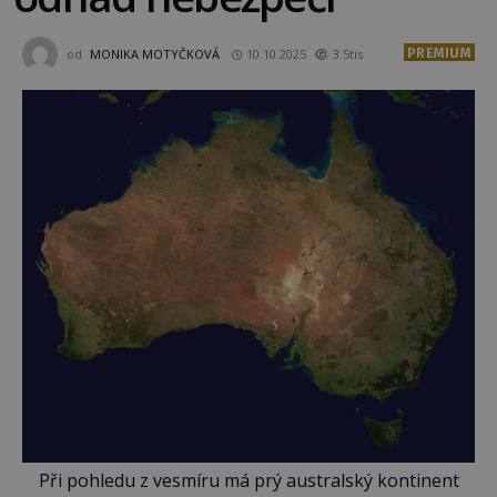
PREMIUM
od
MONIKA MOTYČKOVÁ
10.10.2025
3.5tis
Při pohledu z vesmíru má prý australský kontinent