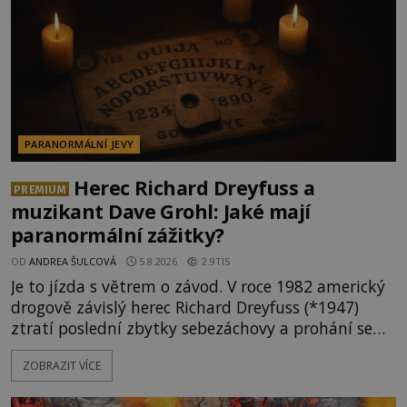
PARANORMÁLNÍ JEVY
Herec Richard Dreyfuss a
PREMIUM
muzikant Dave Grohl: Jaké mají
paranormální zážitky?
OD
ANDREA ŠULCOVÁ
5.8.2026
2.9TIS
Je to jízda s větrem o závod. V roce 1982 americký
drogově závislý herec Richard Dreyfuss (*1947)
ztratí poslední zbytky sebezáchovy a prohání se
po silnicích ve svém mercedesu jako utržený ze
ZOBRAZIT VÍCE
řetězu. Vše vyvrcholí katastrofou, když to Dreyfuss
napálí v plné rychlosti do stromu! Policie ve vraku