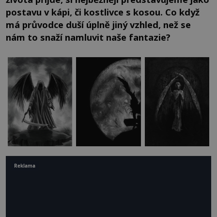
postavu v kápi, či kostlivce s kosou. Co když
má průvodce duší úplně jiný vzhled, než se
nám to snaží namluvit naše fantazie?
Reklama