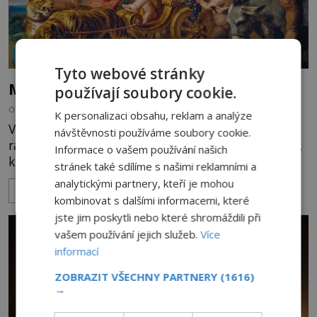
NÁBOŽENSTVÍ A OKULTISMUS
Tyto webové stránky
Mýty a rituály: Carpe Diem s Dionýsem
používají soubory cookie.
OD
INGRID TŮMOVÁ
27.7.2026
3.1TIS
K personalizaci obsahu, reklam a analýze
Věnuje lidem alkoholický nápoj, bujaré oslavy a
návštěvnosti používáme soubory cookie.
radost ze života, ale i o mnoho tajemnější obřady,
Informace o vašem používání našich
které dráždí lidskou zvědavost do dnešních dní. Co
stránek také sdílíme s našimi reklamními a
doopravdy představuje bůh, jemuž Římané říkají
analytickými partnery, kteří je mohou
ZOBRAZIT VÍCE
Bakchus? Mytologický příběh řeckého boha
kombinovat s dalšími informacemi, které
Dionýsa není zrovna idylická pohádka. Bůh Zeus jej
jste jim poskytli nebo které shromáždili při
zplodí se svou milenkou Semelou, což Diova žena
vašem používání jejich služeb.
Více
Héra nemůže nechat b
informací
ZOBRAZIT VŠECHNY PARTNERY
(1616)
→