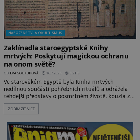
NÁBOŽENSTVÍ A OKULTISMUS
Zaklínadla staroegyptské Knihy
mrtvých: Poskytují magickou ochranu
na onom světě?
OD
EVA SOUKUPOVÁ
16.7.2026
3.2TIS
Ve starověkém Egyptě byla Kniha mrtvých
nedílnou součástí pohřebních rituálů a odrážela
tehdejší představy o posmrtném životě. kouzla z
této knihy sloužila výhradně zesnulým. K čemu
ZOBRAZIT VÍCE
mohli mrtví potřebovat magii? V roce 2023
oznámilo egyptské Ministerstvo turismu a
starožitností neobyčejný nález. Archeologové v
nově odkryté nekropoli v oblasti Tuna al-Geb