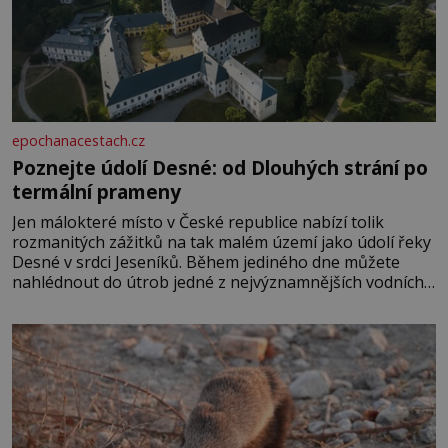
epochanacestach.cz
Poznejte údolí Desné: od Dlouhých strání po
termální prameny
Jen málokteré místo v České republice nabízí tolik
rozmanitých zážitků na tak malém území jako údolí řeky
Desné v srdci Jeseníků. Během jediného dne můžete
nahlédnout do útrob jedné z nejvýznamnějších vodních
elektráren v Evropě, vydat se na horské hřebeny, projet
se na koloběžce a den zakončit poznáváním památek ve
Velkých Losinách nebo v termálním