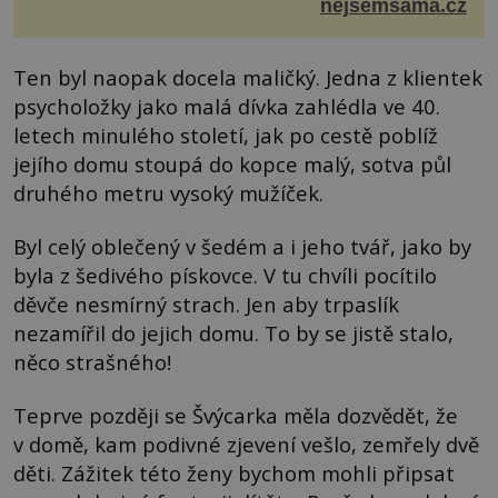
kopru ✿ hrst petrželky Nálev: ✿ 400 m...
nejsemsama.cz
Ten byl naopak docela maličký. Jedna z klientek
psycholožky jako malá dívka zahlédla ve 40.
letech minulého století, jak po cestě poblíž
jejího domu stoupá do kopce malý, sotva půl
druhého metru vysoký mužíček.
Byl celý oblečený v šedém a i jeho tvář, jako by
byla z šedivého pískovce. V tu chvíli pocítilo
děvče nesmírný strach. Jen aby trpaslík
nezamířil do jejich domu. To by se jistě stalo,
něco strašného!
Teprve později se Švýcarka měla dozvědět, že
v domě, kam podivné zjevení vešlo, zemřely dvě
děti. Zážitek této ženy bychom mohli připsat