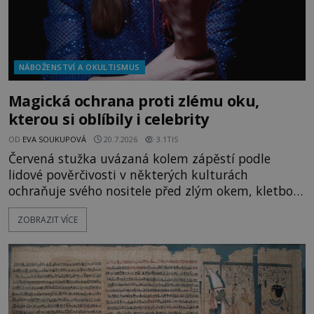
NÁBOŽENSTVÍ A OKULTISMUS
Magická ochrana proti zlému oku,
kterou si oblíbily i celebrity
OD
EVA SOUKUPOVÁ
20.7.2026
3.1TIS
Červená stužka uvázaná kolem zápěstí podle
lidové pověrčivosti v některých kulturách
ochraňuje svého nositele před zlým okem, kletbou,
která může přivodit neštěstí či nemoc. S tímto
ZOBRAZIT VÍCE
nenápadným symbolem magické ochrany lze
občas spatřit i různé celebrity včetně Madonny
nebo Leonarda DiCapria. Na Blízkém východě a v
židovských komunitách po celém světě, je