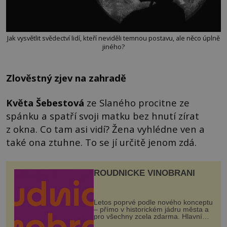
Jak vysvětlit svědectví lidí, kteří neviděli temnou postavu, ale něco úplně
jiného?
Zlověstný zjev na zahradě
Květa
Šebestová
ze Slaného procitne ze
spánku a spatří svoji matku bez hnutí zírat
z okna. Co tam asi vidí? Žena vyhlédne ven a
také ona ztuhne. To se jí určitě jenom zdá.
ROUDNICKÉ VINOBRANÍ
Letos poprvé podle nového konceptu
– přímo v historickém jádru města a
pro všechny zcela zdarma. Hlavní
program se odehraje na Karlově a