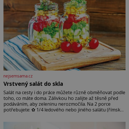
nejsemsama.cz
Vrstvený salát do skla
Salát na cesty i do práce můžete různě obměňovat podle
toho, co máte doma. Zálivkou ho zalijte až těsně před
podáváním, aby zeleninu nerozmočila. Na 2 porce
potřebujete: ✿ 1/4 ledového nebo jiného salátu (římský
salát, polníček…) ✿ 1 malá konzerva kukuřice ✿ ½
okurky ✿ 2 rajčata Zálivka: ✿ 4 lžíce olivového oleje ✿ 1
lžíci citronové šťávy ✿ ½ stroužku