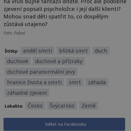
na vrub bujné fantazii dítěte. Proč ale podobné
zjevení popsali psycholožce i její další klienti?
Mohou snad děti spatřit to, co dospělým
zůstává utajeno?
Foto: Pxfuel
anděl smrti
blízká smrt
duch
Štítky:
duchové
duchové a přízraky
duchové paranormální jevy
hranice života a smrti
smrt
záhada
záhadné zjevení
Česko
Švýcarsko
Země
Lokalita:
Sdílet na Facebooku