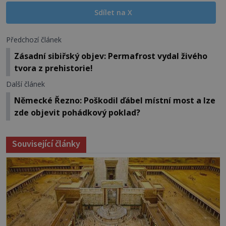
Sdílet na X
Předchozí článek
Zásadní sibiřský objev: Permafrost vydal živého
tvora z prehistorie!
Další článek
Německé Řezno: Poškodil ďábel místní most a lze
zde objevit pohádkový poklad?
Související články