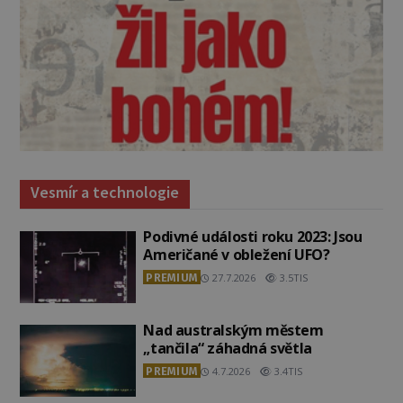
Vesmír a technologie
Podivné události roku 2023: Jsou
Američané v obležení UFO?
PREMIUM
27.7.2026
3.5TIS
Nad australským městem
„tančila“ záhadná světla
PREMIUM
4.7.2026
3.4TIS