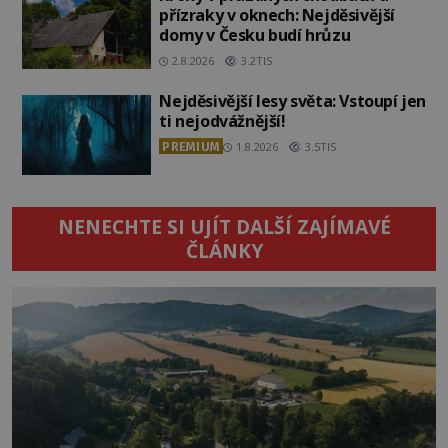
přízraky v oknech: Nejděsivější
domy v Česku budí hrůzu
2.8.2026
3.2TIS
Nejděsivější lesy světa: Vstoupí jen
ti nejodvážnější!
PREMIUM
1.8.2026
3.5TIS
NENECHTE SI UJÍT DALŠÍ ZAJÍMAVÉ
ČLÁNKY