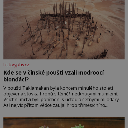
historyplus.cz
Kde se v čínské poušti vzali modroocí
blonďáci?
V poušti Taklamakan byla koncem minulého století
objevena stovka hrobů s téměř netknutými mumiemi.
Všichni mrtví byli pohřbeni s úctou a četnými milodary.
Asi nejvíc přitom vědce zaujal hrob tříměsíčního
chlapečka s modrou filcovou čapkou, z níž se draly
blonďaté vlásky. Fakt, že jsou těla dávných lidí nesmírně
dobře zachovalá, přičítají odborníci zdejším klimatickým
podmínkám. Sucho, prosolené písky a extrémně