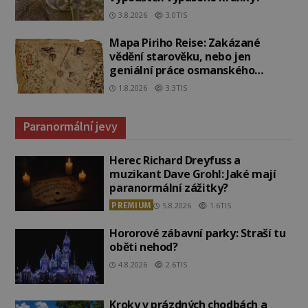
3.8.2026
3.0TIS
Mapa Piriho Reise: Zakázané
vědění starověku, nebo jen
geniální práce osmanského
admirála?
1.8.2026
3.3TIS
Paranormální jevy
Herec Richard Dreyfuss a
muzikant Dave Grohl: Jaké mají
paranormální zážitky?
PREMIUM
5.8.2026
1.6TIS
Hororové zábavní parky: Straší tu
oběti nehod?
4.8.2026
2.6TIS
Kroky v prázdných chodbách a