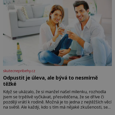
skutecnepribehy.cz
Odpustit je úleva, ale bývá to nesmírně
těžké
Když se ukázalo, že si manžel našel milenku, rozhodla
jsem se trpělivě vyčkávat, přesvědčena, že se dříve či
později vrátí k rodině. Možná je to jedna z nejtěžších věcí
na světě. Ale každý, kdo s tím má nějaké zkušenosti, se
zapřísahá, že pokud odpustíte, znatelně se vám uleví.