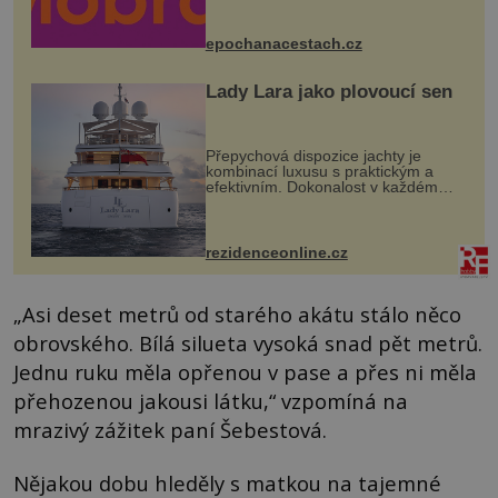
Husově náměstí. Návštěvníci se
mohou těšit na víno, burčák, pes...
epochanacestach.cz
Lady Lara jako plovoucí sen
Přepychová dispozice jachty je
kombinací luxusu s praktickým a
efektivním. Dokonalost v každém
detailu představuje značka Fendi
Casa, kterou byly vybaveny její
paluby. Monacký přístav nabízí
každoročn...
rezidenceonline.cz
„Asi deset metrů od starého akátu stálo něco
obrovského. Bílá silueta vysoká snad pět metrů.
Jednu ruku měla opřenou v pase a přes ni měla
přehozenou jakousi látku,“ vzpomíná na
mrazivý zážitek paní Šebestová.
Nějakou dobu hleděly s matkou na tajemné