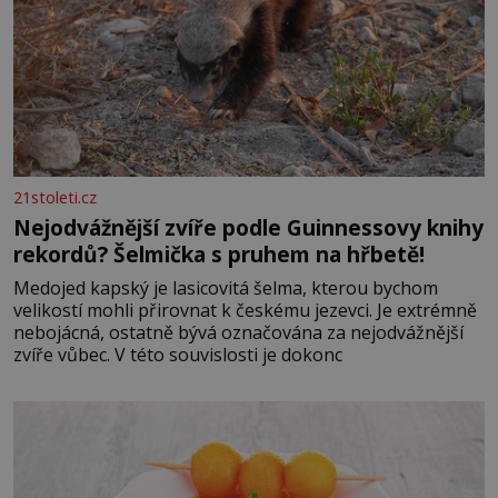
21stoleti.cz
Nejodvážnější zvíře podle Guinnessovy knihy
rekordů? Šelmička s pruhem na hřbetě!
Medojed kapský je lasicovitá šelma, kterou bychom
velikostí mohli přirovnat k českému jezevci. Je extrémně
nebojácná, ostatně bývá označována za nejodvážnější
zvíře vůbec. V této souvislosti je dokonc