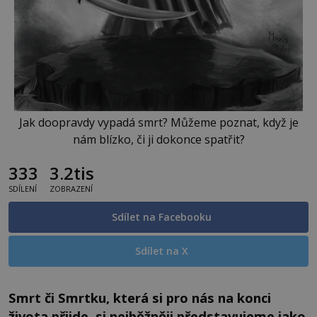
Jak doopravdy vypadá smrt? Můžeme poznat, když je
nám blízko, či ji dokonce spatřit?
333
3.2tis
SDÍLENÍ
ZOBRAZENÍ
Sdílet na Facebooku
Sdílet na X
Smrt či Smrtku, která si pro nás na konci
života přijde, si nejběžněji představujeme jako