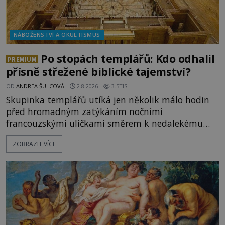
NÁBOŽENSTVÍ A OKULTISMUS
Po stopách templářů: Kdo odhalil
PREMIUM
přísně střežené biblické tajemství?
OD
ANDREA ŠULCOVÁ
2.8.2026
3.5TIS
Skupinka templářů utíká jen několik málo hodin
před hromadným zatýkáním nočními
francouzskými uličkami směrem k nedalekému
přístavu. Jeden z nich má přes ramena ranec s
ZOBRAZIT VÍCE
tajemným obsahem. Kapitán lodi už na ně čeká.
„Dejte to do podpalubí a připravte se. Za chvíli
vyplouváme,“ sdělí jim. „Kam máme namířeno,
kapitáne?“ zeptá se ho jeden z templářů. „Do Sk