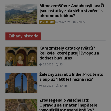
Mimozemšťan z Andahuaylillas: Čí
jsou ostatky zakrslého stvoření s
ohromnou lebkou?
PREMIUM
26.6.2026
2.9TIS
Záhady historie
Kam zmizely ostatky světců?
Relikvie, které putují Evropou a
dodnes budí úžas
6.8.2026
83
Železný zázrak z Indie: Proč tento
sloup už 1 600 let nezná rez?
5.8.2026
1.4TIS
Zrod legend o válečné lsti:
Opravdu na zmatení nepřítele
vypouštěli vypasené králíky?