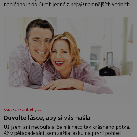
nahlédnout do útrob jedné z nejvýznamnějších vodních
elektráren v Evropě, vydat se na horské hřebeny, projet
se na koloběžce a den zakončit poznáváním památek ve
Velkých Losinách nebo v termálním
skutecnepribehy.cz
Dovolte lásce, aby si vás našla
Už jsem ani nedoufala, že mě něco tak krásného potká.
Až v pětapadesáti jsem zažila lásku na první pohled.