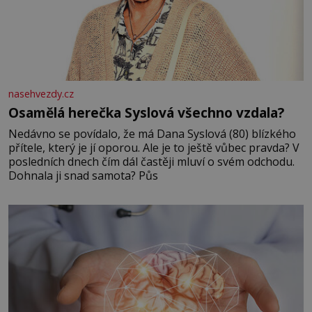
nasehvezdy.cz
Osamělá herečka Syslová všechno vzdala?
Nedávno se povídalo, že má Dana Syslová (80) blízkého
přítele, který je jí oporou. Ale je to ještě vůbec pravda? V
posledních dnech čím dál častěji mluví o svém odchodu.
Dohnala ji snad samota? Půs