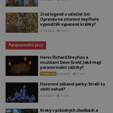
Zrod legend o válečné lsti:
Opravdu na zmatení nepřítele
vypouštěli vypasené králíky?
3.8.2026
3.3TIS
Paranormální jevy
Herec Richard Dreyfuss a
muzikant Dave Grohl: Jaké mají
paranormální zážitky?
PREMIUM
5.8.2026
2.5TIS
Hororové zábavní parky: Straší tu
oběti nehod?
4.8.2026
3.1TIS
Kroky v prázdných chodbách a