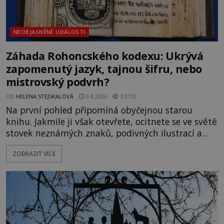
NEOBJASNĚNÉ UDÁLOSTI
Záhada Rohoncského kodexu: Ukrývá
zapomenutý jazyk, tajnou šifru, nebo
mistrovský podvrh?
OD
HELENA STEJSKALOVÁ
3.8.2026
3.0TIS
Na první pohled připomíná obyčejnou starou
knihu. Jakmile ji však otevřete, ocitnete se ve světě
stovek neznámých znaků, podivných ilustrací a
textu, který už téměř dvě století vzdoruje všem
ZOBRAZIT VÍCE
pokusům o rozluštění. Rohoncský kodex patří mezi
největší záhady evropských dějin a dodnes nikdo s
jistotou neví, kdo jej napsal, kdy vznikl ani co
vlastně vypráví. Rohoncský kodex se poprvé
objevuje v roce