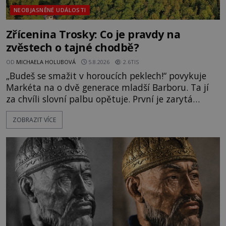
NEOBJASNĚNÉ UDÁLOSTI
Zřícenina Trosky: Co je pravdy na
zvěstech o tajné chodbě?
OD
MICHAELA HOLUBOVÁ
5.8.2026
2.6TIS
„Budeš se smažit v horoucích peklech!“ povykuje
Markéta na o dvě generace mladší Barboru. Ta jí
za chvíli slovní palbu opětuje. První je zarytá
katolička, druhá přesvědčená kališnice. A každá z
ZOBRAZIT VÍCE
nich se usídlí na jedné z věží slavného hradu
Trosky. Šlechtic Ota IV. z Bergova (1399–1452) patří
mezi vůdce protihusitského boje. Za manželku má
skutečně jistou