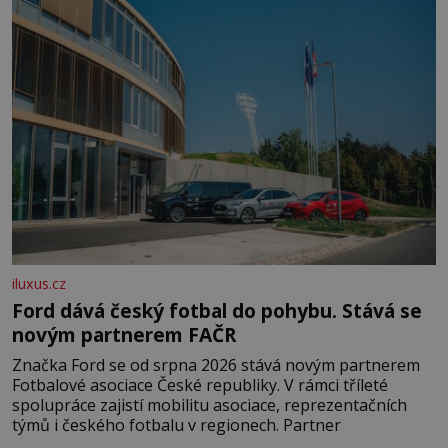
domovinou je prakticky celá Austrálie s výjimkou
pobřežní oblasti.
iluxus.cz
Ford dává český fotbal do pohybu. Stává se
novým partnerem FAČR
Značka Ford se od srpna 2026 stává novým partnerem
Fotbalové asociace České republiky. V rámci tříleté
spolupráce zajistí mobilitu asociace, reprezentačních
týmů i českého fotbalu v regionech. Partner