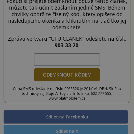
Pokud si přejete odemknout pouze tento článek,
můžete tak učinit zasláním jediné SMS. Během
chvilky obdržíte číselný kód, který opíšete do
následujícího okénka a kliknutím na tlačítko jej
odemknete.
Zprávu ve tvaru "CTU CLANEK" odešlete na číslo
903 33 20
.
ODEMKNOUT KÓDEM
Cena SMS odeslané na číslo 9033320 je 20 Kč vč. DPH. Službu
technicky zajišťuje Airtoy a.s. Infolinka: 602 777 555,
www.platmobilem.cz
Sdílet na Facebooku
Sdílet na X