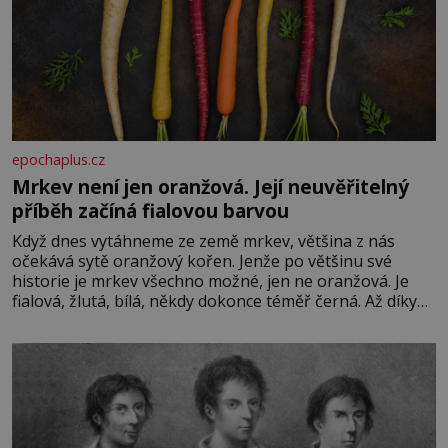
epochaplus.cz
Mrkev není jen oranžová. Její neuvěřitelný
příběh začíná fialovou barvou
Když dnes vytáhneme ze země mrkev, většina z nás
očekává sytě oranžový kořen. Jenže po většinu své
historie je mrkev všechno možné, jen ne oranžová. Je
fialová, žlutá, bílá, někdy dokonce téměř černá. Až díky
stovkám let pečlivého šlechtění se z ní stává zelenina,
bez které si českou zahradu ani nedokážeme představit.
Její příběh je