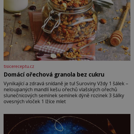
tisicereceptu.cz
Domácí ořechová granola bez cukru
Vynikající a zdravá snídaně je tu! Suroviny Vždy 1 šálek –
neloupaných mandlí kešu ořechů vlašských ořechů
slunečnicových semínek semínek dýně rozinek 3 šálky
ovesných vloček 1 lžíce mlet