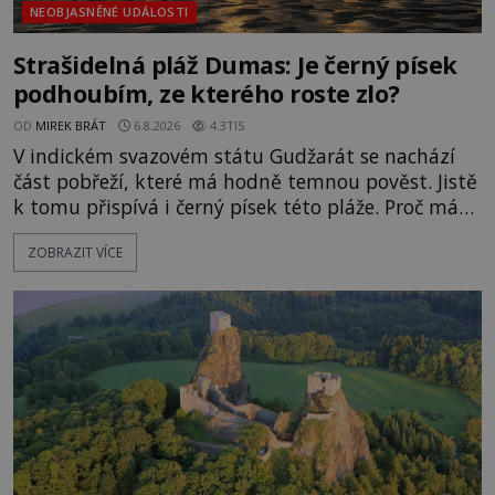
NEOBJASNĚNÉ UDÁLOSTI
Strašidelná pláž Dumas: Je černý písek
podhoubím, ze kterého roste zlo?
OD
MIREK BRÁT
6.8.2026
4.3TIS
V indickém svazovém státu Gudžarát se nachází
část pobřeží, které má hodně temnou pověst. Jistě
k tomu přispívá i černý písek této pláže. Proč má
pláž takové netypické zbarvení? Nakolik jsou
ZOBRAZIT VÍCE
pravdivé historky, že zde došlo k nevysvětlitelným
zmizením turistů? Ti, kteří se nebojí, nás mohou
následovat. Vstupujeme na pláž Dumas ve městě
Surat. Gu