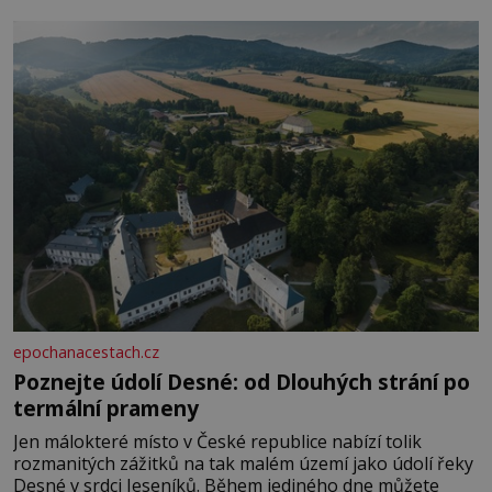
epochanacestach.cz
Poznejte údolí Desné: od Dlouhých strání po
termální prameny
Jen málokteré místo v České republice nabízí tolik
rozmanitých zážitků na tak malém území jako údolí řeky
Desné v srdci Jeseníků. Během jediného dne můžete