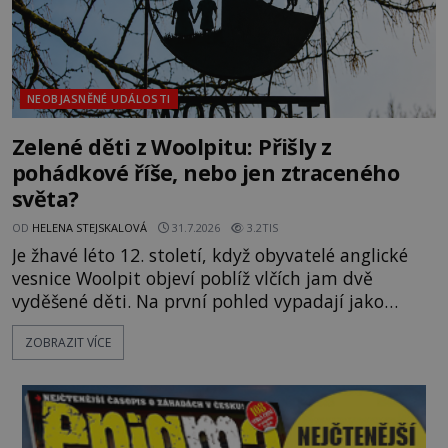
NEOBJASNĚNÉ UDÁLOSTI
Zelené děti z Woolpitu: Přišly z
pohádkové říše, nebo jen ztraceného
světa?
OD
HELENA STEJSKALOVÁ
31.7.2026
3.2TIS
Je žhavé léto 12. století, když obyvatelé anglické
vesnice Woolpit objeví poblíž vlčích jam dvě
vyděšené děti. Na první pohled vypadají jako
každé jiné, až na jednu děsivou výjimku. Jejich
ZOBRAZIT VÍCE
kůže má nazelenalý odstín, mluví
nesrozumitelnou řečí a odmítají jakékoli jídlo
kromě syrových bobů. Příběh se rychle stává
jednou z největších záhad středověké Anglie a ani
po téměř devíti stech letech není