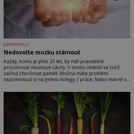
panidomu.cz
Nedovolte mozku stárnout
Každý, komu je přes 25 let, by měl pravidelně
procvičovat mozkové závity. V tomto období se totiž
začíná zhoršovat paměť. Možná máte problém
vzpomenout si na jméno kolegy z práce. Nebo marně v
paměti lovíte název knížky, kterou jste nedávno přečetli.
Je to opravdu tak, s věkem jako kdyby se paměť
rozhodla stávkovat. Cvičte