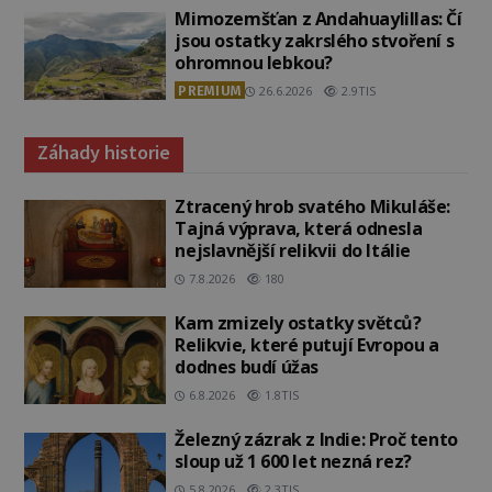
Mimozemšťan z Andahuaylillas: Čí
jsou ostatky zakrslého stvoření s
ohromnou lebkou?
PREMIUM
26.6.2026
2.9TIS
Záhady historie
Ztracený hrob svatého Mikuláše:
Tajná výprava, která odnesla
nejslavnější relikvii do Itálie
7.8.2026
180
Kam zmizely ostatky světců?
Relikvie, které putují Evropou a
dodnes budí úžas
6.8.2026
1.8TIS
Železný zázrak z Indie: Proč tento
sloup už 1 600 let nezná rez?
5.8.2026
2.3TIS