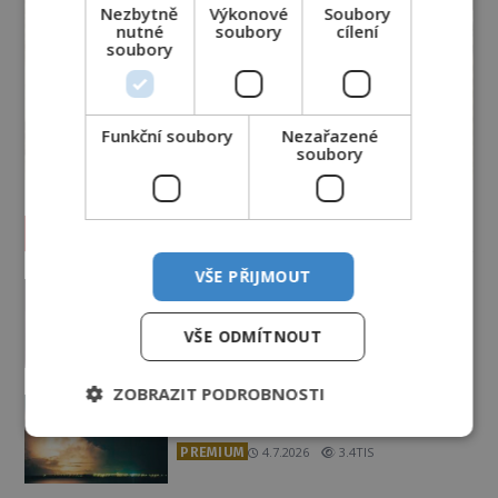
Nezbytně
Výkonové
Soubory
nutné
soubory
cílení
soubory
Funkční soubory
Nezařazené
soubory
Vesmír a technologie
VŠE PŘIJMOUT
Podivné události roku 2023: Jsou
Američané v obležení UFO?
VŠE ODMÍTNOUT
PREMIUM
27.7.2026
3.5TIS
ZOBRAZIT PODROBNOSTI
Nad australským městem
„tančila“ záhadná světla
PREMIUM
4.7.2026
3.4TIS