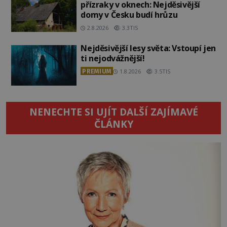
přízraky v oknech: Nejděsivější
domy v Česku budí hrůzu
2.8.2026
3.3TIS
Nejděsivější lesy světa: Vstoupí jen
ti nejodvážnější!
PREMIUM
1.8.2026
3.5TIS
NENECHTE SI UJÍT DALŠÍ ZAJÍMAVÉ
ČLÁNKY