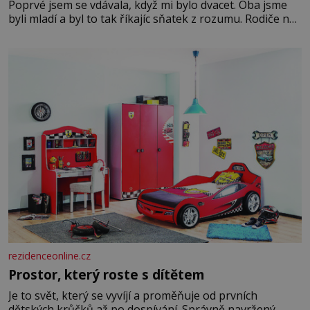
Poprvé jsem se vdávala, když mi bylo dvacet. Oba jsme
byli mladí a byl to tak říkajíc sňatek z rozumu. Rodiče nás
dali dohromady, Toník byl dobře zaopatřený mladý muž.
Manželství nám oběma moc nesvědčilo, brzy jsme zjistili,
že
rezidenceonline.cz
Prostor, který roste s dítětem
Je to svět, který se vyvíjí a proměňuje od prvních
dětských krůčků až po dospívání. Správně navržený