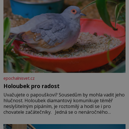
epochalnisvet.cz
Holoubek pro radost
Uvažujete o papouškovi? Sousedům by mohla vadit jeho
hlučnost. Holoubek diamantový komunikuje téměř
neslyšitelným pípáním, je roztomilý a hodí se i pro
chovatele začátečníky. Jedná se o nenáročného
klidného ptáčka, který většinu dne jen posedává. Hodně
času tráví na zemi, kde sbírá zbytky semínek Jeho