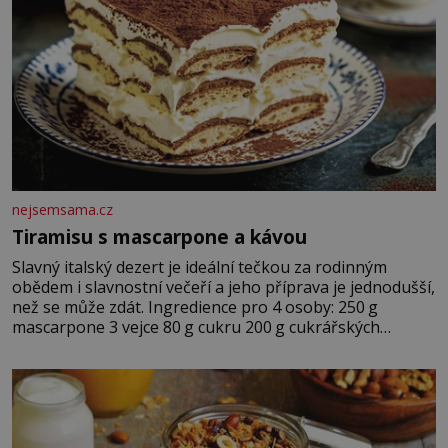
nejsemsama.cz
Tiramisu s mascarpone a kávou
Slavný italský dezert je ideální tečkou za rodinným
obědem i slavnostní večeří a jeho příprava je jednodušší,
než se může zdát. Ingredience pro 4 osoby: 250 g
mascarpone 3 vejce 80 g cukru 200 g cukrářských
piškotů 250 ml silné kávy 2 lžíce amaretta kakao na
posypání Postup: Oddělte žloutky od bílků. Žloutky
vyšlehejte s cukrem do světlé pěny a postupně do nich
vmíchejte mascarpone, aby vznikl hladký