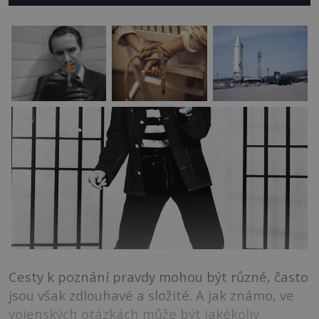
Cesty k poznání pravdy mohou být různé, často
jsou však zdlouhavé a složité. A jak známo, ve
vojenských otázkách může být jakékoliv