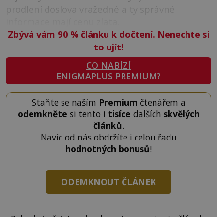
prodlení doslova vražedné a ty správné
informace mají cenu zlata.
Zbývá vám 90
%
článku k dočtení. Nenechte si
to ujít!
CO NABÍZÍ
ENIGMAPLUS PREMIUM?
Staňte se naším
Premium
čtenářem a
odemkněte
si tento i
tisíce
dalších
skvělých
článků
.
Navíc od nás obdržíte i celou řadu
hodnotných bonusů
!
ODEMKNOUT ČLÁNEK