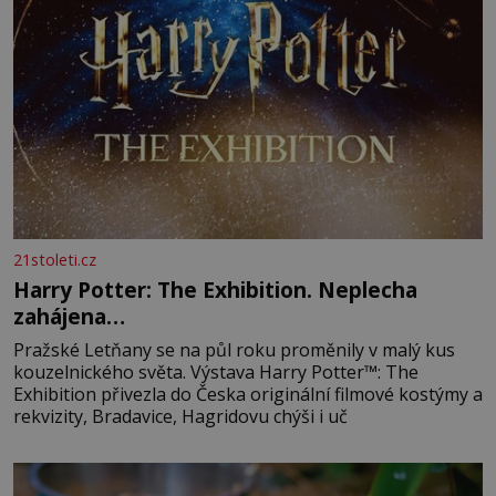
21stoleti.cz
Harry Potter: The Exhibition. Neplecha
zahájena…
Pražské Letňany se na půl roku proměnily v malý kus
kouzelnického světa. Výstava Harry Potter™: The
Exhibition přivezla do Česka originální filmové kostýmy a
rekvizity, Bradavice, Hagridovu chýši i uč