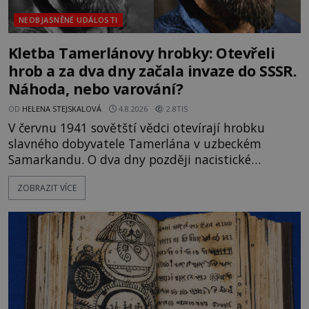
NEOBJASNĚNÉ UDÁLOSTI
Kletba Tamerlánovy hrobky: Otevřeli
hrob a za dva dny začala invaze do SSSR.
Náhoda, nebo varování?
OD
HELENA STEJSKALOVÁ
4.8.2026
2.8TIS
V červnu 1941 sovětští vědci otevírají hrobku
slavného dobyvatele Tamerlána v uzbeckém
Samarkandu. O dva dny později nacistické
Německo zahajuje operaci Barbarossa a napadá
ZOBRAZIT VÍCE
Sovětský svaz. Shoda dat je natolik zarážející, že se
rodí jedna z nejslavnějších „kleteb“ 20. století. Je
na legendě něco pravdy, nebo jde jen o fascinující
souhru okolností? Když antropolog Michail
Gerasimov (1907-1970) a