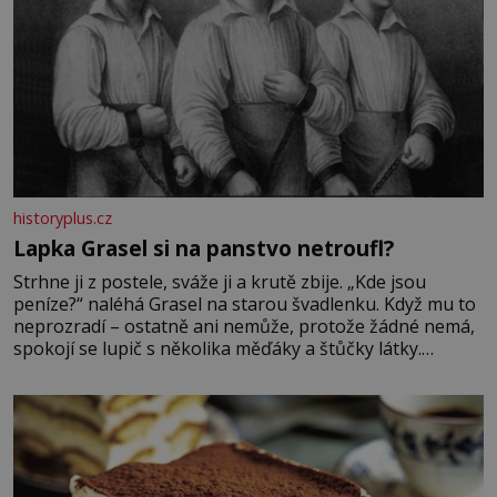
historyplus.cz
Lapka Grasel si na panstvo netroufl?
Strhne ji z postele, sváže ji a krutě zbije. „Kde jsou
peníze?“ naléhá Grasel na starou švadlenku. Když mu to
neprozradí – ostatně ani nemůže, protože žádné nemá,
spokojí se lupič s několika měďáky a štůčky látky.
Zraněná žena pár dní nato umírá. Je to muž nebývale
krutý. Jeho činy budí hrůzu ještě dlouho po jeho smrti