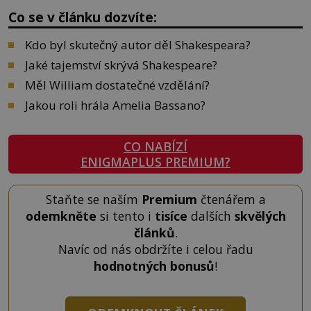
Co se v článku dozvíte:
Kdo byl skutečný autor děl Shakespeara?
Jaké tajemství skrývá Shakespeare?
Měl William dostatečné vzdělání?
Jakou roli hrála Amelia Bassano?
CO NABÍZÍ
ENIGMAPLUS PREMIUM?
Staňte se naším
Premium
čtenářem a
odemkněte
si tento i
tisíce
dalších
skvělých
článků
.
Navíc od nás obdržíte i celou řadu
hodnotných bonusů
!