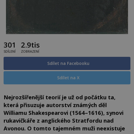
301
2.9tis
SDÍLENÍ
ZOBRAZENÍ
Sdílet na Facebooku
Sdílet na X
Nejrozšířenější teorií je už od počátku ta,
která přisuzuje autorství známých děl
Williamu Shakespearovi (1564–1616), synovi
rukavičkáře z anglického Stratfordu nad
Avonou. O tomto tajemném muži neexistuje