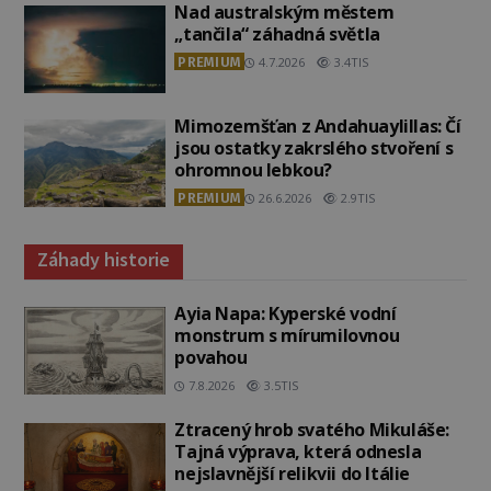
Nad australským městem
„tančila“ záhadná světla
PREMIUM
4.7.2026
3.4TIS
Mimozemšťan z Andahuaylillas: Čí
jsou ostatky zakrslého stvoření s
ohromnou lebkou?
PREMIUM
26.6.2026
2.9TIS
Záhady historie
Ayia Napa: Kyperské vodní
monstrum s mírumilovnou
povahou
7.8.2026
3.5TIS
Ztracený hrob svatého Mikuláše:
Tajná výprava, která odnesla
nejslavnější relikvii do Itálie