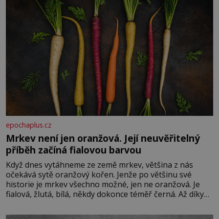
epochaplus.cz
Mrkev není jen oranžová. Její neuvěřitelný
příběh začíná fialovou barvou
Když dnes vytáhneme ze země mrkev, většina z nás
očekává sytě oranžový kořen. Jenže po většinu své
historie je mrkev všechno možné, jen ne oranžová. Je
fialová, žlutá, bílá, někdy dokonce téměř černá. Až díky
stovkám let pečlivého šlechtění se z ní stává zelenina,
bez které si českou zahradu ani nedokážeme představit.