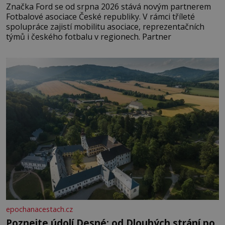
Značka Ford se od srpna 2026 stává novým partnerem
Fotbalové asociace České republiky. V rámci tříleté
spolupráce zajistí mobilitu asociace, reprezentačních
týmů i českého fotbalu v regionech. Partner
epochanacestach.cz
Poznejte údolí Desné: od Dlouhých strání po