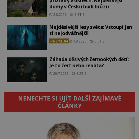
přízraky v oknech: Nejděsivější
domy v Česku budí hrůzu
2.8.2026
3.3TIS
Nejděsivější lesy světa: Vstoupí jen
ti nejodvážnější!
PREMIUM
1.8.2026
3.5TIS
Záhada děsivých černookých dětí:
Je to žert nebo realita?
29.7.2026
3.2TIS
NENECHTE SI UJÍT DALŠÍ ZAJÍMAVÉ
ČLÁNKY