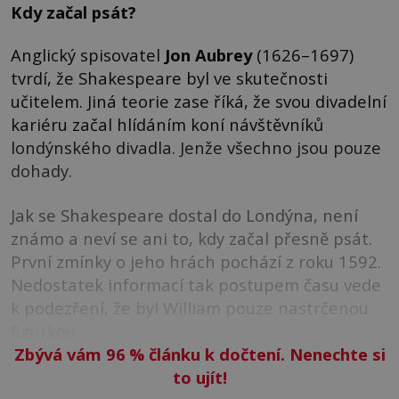
Kdy začal psát?
Anglický spisovatel
Jon Aubrey
(1626–1697)
tvrdí, že Shakespeare byl ve skutečnosti
učitelem. Jiná teorie zase říká, že svou divadelní
kariéru začal hlídáním koní návštěvníků
londýnského divadla. Jenže všechno jsou pouze
dohady.
Jak se Shakespeare dostal do Londýna, není
známo a neví se ani to, kdy začal přesně psát.
První zmínky o jeho hrách pochází z roku 1592.
Nedostatek informací tak postupem času vede
k podezření, že byl William pouze nastrčenou
figurkou.
Zbývá vám 96
%
článku k dočtení. Nenechte si
to ujít!