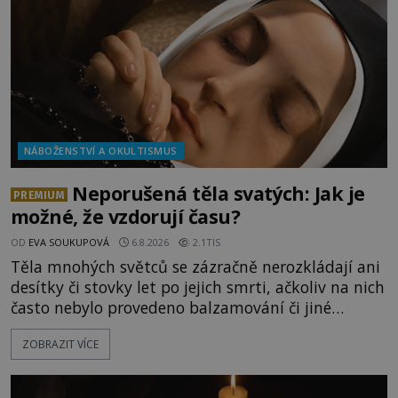
připomínající lidskou tvář. NASA (Národní úřad
NÁBOŽENSTVÍ A OKULTISMUS
Neporušená těla svatých: Jak je
PREMIUM
možné, že vzdorují času?
OD
EVA SOUKUPOVÁ
6.8.2026
2.1TIS
Těla mnohých světců se zázračně nerozkládají ani
desítky či stovky let po jejich smrti, ačkoliv na nich
často nebylo provedeno balzamování či jiné
pokusy o konzervaci. Neporušené ostatky bývají
ZOBRAZIT VÍCE
považovány za důkaz svatosti zemřelých. Jaké
tajemné síly těla významných náboženských
osobností ochraňují? Na hřbitově u kláštera