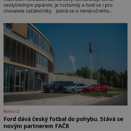
neslyšitelným pípáním, je roztomilý a hodí se i pro
chovatele začátečníky. Jedná se o nenáročného
klidného ptáčka, který většinu dne jen posedává. Hodně
času tráví na zemi, kde sbírá zbytky semínek Jeho
domovinou je prakticky celá Austrálie s výjimkou
pobřežní oblasti.
iluxus.cz
Ford dává český fotbal do pohybu. Stává se
novým partnerem FAČR