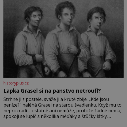
Její příběh je
historyplus.cz
Lapka Grasel si na panstvo netroufl?
Strhne ji z postele, sváže ji a krutě zbije. „Kde jsou
peníze?“ naléhá Grasel na starou švadlenku. Když mu to
neprozradí – ostatně ani nemůže, protože žádné nemá,
spokojí se lupič s několika měďáky a štůčky látky.
Zraněná žena pár dní nato umírá. Je to muž nebývale