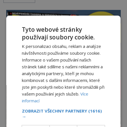
zůstalo? Prozkoumejte to spolu s ENIGMOU! Na
vrch Hr
Tyto webové stránky
používají soubory cookie.
K personalizaci obsahu, reklam a analýze
návštěvnosti používáme soubory cookie.
Informace o vašem používání našich
stránek také sdílíme s našimi reklamními a
analytickými partnery, kteří je mohou
kombinovat s dalšími informacemi, které
jste jim poskytli nebo které shromáždili při
vašem používání jejich služeb.
Více
informací
ZOBRAZIT VŠECHNY PARTNERY
(1616)
→