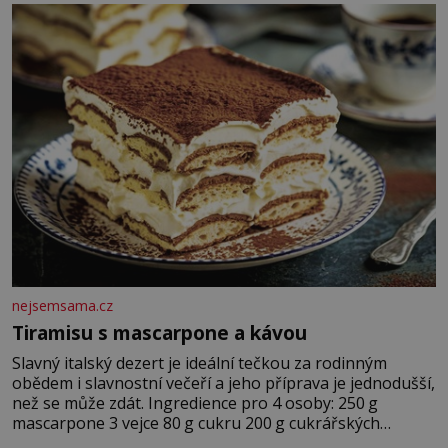
krutý. Jeho činy budí hrůzu ještě dlouho po jeho smrti
nejsemsama.cz
Tiramisu s mascarpone a kávou
Slavný italský dezert je ideální tečkou za rodinným
obědem i slavnostní večeří a jeho příprava je jednodušší,
než se může zdát. Ingredience pro 4 osoby: 250 g
mascarpone 3 vejce 80 g cukru 200 g cukrářských
piškotů 250 ml silné kávy 2 lžíce amaretta kakao na