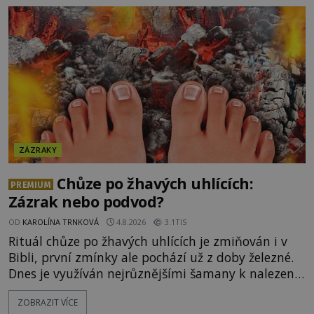
napálí v plné rychlosti do stromu! Policie ve vraku
následně nalezne schovaný kokain. Tímto
momentem se slavnému
ZÁZRAKY
Chůze po žhavých uhlících:
PREMIUM
Zázrak nebo podvod?
OD
KAROLÍNA TRNKOVÁ
4.8.2026
3.1TIS
Rituál chůze po žhavých uhlících je zmiňován i v
Bibli, první zmínky ale pochází už z doby železné.
Dnes je využíván nejrůznějšími šamany k nalezení
spirituální síly či vnitřního klidu. Jak funguje a proč
ZOBRAZIT VÍCE
si při něm člověk nepopálí nohy, což bylo