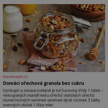
posypání Postup: Oddělte žloutky od bílků. Žloutky
vyšlehejte s cukrem do světlé pěny a postupně do nich
vmíchejte mascarpone, aby vznikl hladký
tisicereceptu.cz
Domácí ořechová granola bez cukru
Vynikající a zdravá snídaně je tu! Suroviny Vždy 1 šálek –
neloupaných mandlí kešu ořechů vlašských ořechů
slunečnicových semínek semínek dýně rozinek 3 šálky
ovesných vloček 1 lžíce mlet