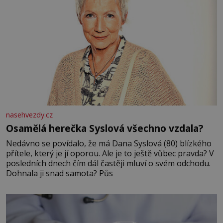
nasehvezdy.cz
Osamělá herečka Syslová všechno vzdala?
Nedávno se povídalo, že má Dana Syslová (80) blízkého
přítele, který je jí oporou. Ale je to ještě vůbec pravda? V
posledních dnech čím dál častěji mluví o svém odchodu.
Dohnala ji snad samota? Půs