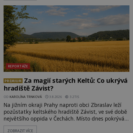
objektivně dokázáno? Je na něm i něco
nadpřirozeného? Histori
REPORTÁŽE
Za magií starých Keltů: Co ukrývá
PREMIUM
hradiště Závist?
OD
KAROLÍNA TRNKOVÁ
3.8.2026
3.2TIS
Na jižním okraji Prahy naproti obci Zbraslav leží
pozůstatky keltského hradiště Závist, ve své době
největšího oppida v Čechách. Místo dnes pokrývá
les, zbytky po kdysi monumentálním hradišti jsou
ZOBRAZIT VÍCE
ale v terénu patrné stále. Co dalšího tu po Keltech