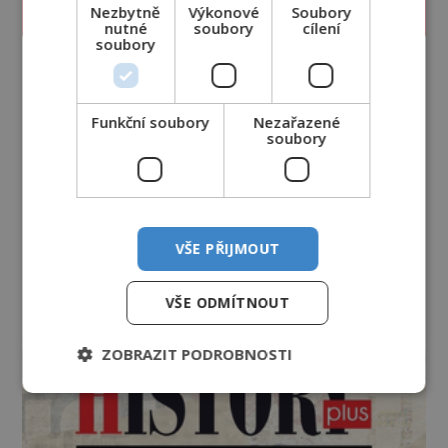
Nezbytně
Výkonové
Soubory
PROLISTOVAT ČASOPIS
nutné
soubory
cílení
soubory
Funkční soubory
Nezařazené
soubory
VŠE PŘIJMOUT
VŠE ODMÍTNOUT
reklama
ZOBRAZIT PODROBNOSTI