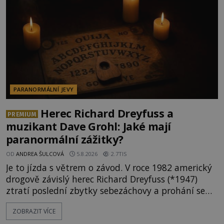
Milosrdných
PARANORMÁLNÍ JEVY
Herec Richard Dreyfuss a
PREMIUM
muzikant Dave Grohl: Jaké mají
paranormální zážitky?
OD
ANDREA ŠULCOVÁ
5.8.2026
2.7TIS
Je to jízda s větrem o závod. V roce 1982 americký
drogově závislý herec Richard Dreyfuss (*1947)
ztratí poslední zbytky sebezáchovy a prohání se
po silnicích ve svém mercedesu jako utržený ze
ZOBRAZIT VÍCE
řetězu. Vše vyvrcholí katastrofou, když to Dreyfuss