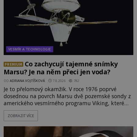
VESMÍR A TECHNOLOGIE
Co zachycují tajemné snímky
PREMIUM
Marsu? Je na něm přeci jen voda?
OD
ADRIANA VOJTÍŠKOVÁ
7.8.2026
782
Je to přelomový okamžik. V roce 1976 poprvé
dosednou na povrch Marsu dvě pozemské sondy z
amerického vesmírného programu Viking, které
jsou schopny pořídit fotografie záhadami
ZOBRAZIT VÍCE
opředené rudé planety. Viking 1 zde zaznamená
něco naprosto nečekaného. V marsovské oblasti
zvané Cydonie totiž zachytí podivný útvar