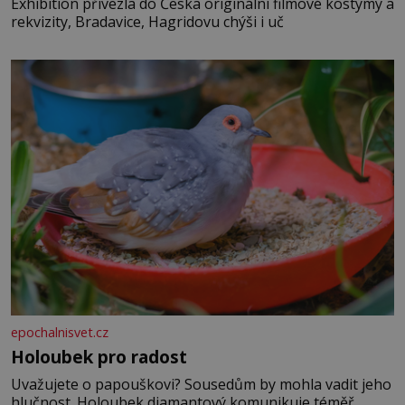
Exhibition přivezla do Česka originální filmové kostýmy a
rekvizity, Bradavice, Hagridovu chýši i uč
epochalnisvet.cz
Holoubek pro radost
Uvažujete o papouškovi? Sousedům by mohla vadit jeho
hlučnost. Holoubek diamantový komunikuje téměř