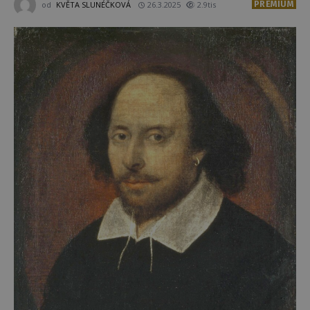
PREMIUM
od
KVĚTA SLUNÉČKOVÁ
26.3.2025
2.9tis