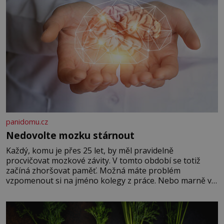
panidomu.cz
Nedovolte mozku stárnout
Každý, komu je přes 25 let, by měl pravidelně
procvičovat mozkové závity. V tomto období se totiž
začíná zhoršovat paměť. Možná máte problém
vzpomenout si na jméno kolegy z práce. Nebo marně v
paměti lovíte název knížky, kterou jste nedávno přečetli.
Je to opravdu tak, s věkem jako kdyby se paměť
rozhodla stávkovat. Cvičte