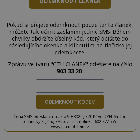
ODEMKNOUT ČLÁNEK
Pokud si přejete odemknout pouze tento článek,
můžete tak učinit zasláním jediné SMS. Během
chvilky obdržíte číselný kód, který opíšete do
následujícího okénka a kliknutím na tlačítko jej
odemknete.
Zprávu ve tvaru "CTU CLANEK" odešlete na číslo
903 33 20
.
ODEMKNOUT KÓDEM
Cena SMS odeslané na číslo 9033320 je 20 Kč vč. DPH. Službu
technicky zajišťuje Airtoy a.s. Infolinka: 602 777 555,
www.platmobilem.cz