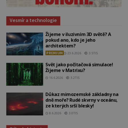
Vesmír a technologie
Žijeme v iluzivním 3D světě? A
pokud ano, kdo je jeho
architektem?
PREMIUM
23.6.2026
3.5TIS
Svět jako počítačová simulace!
Žijeme v Matrixu?
16.6.2026
3.2TIS
Důkaz mimozemské základny na
dně moře? Rudé skvrny v oceánu,
ze kterých srší blesky!
8.6.2026
3.0TIS