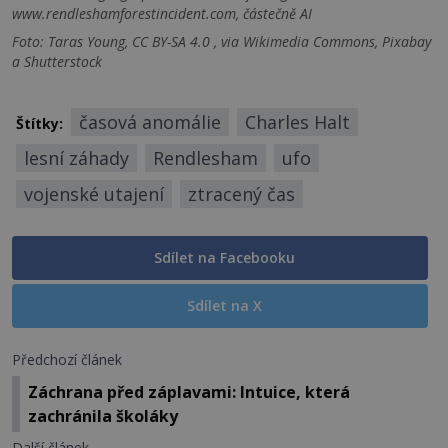
www.rendleshamforestincident.com, částečně AI
Foto: Taras Young, CC BY-SA 4.0 , via Wikimedia Commons, Pixabay
a Shutterstock
časová anomálie
Charles Halt
Štítky:
lesní záhady
Rendlesham
ufo
vojenské utajení
ztracený čas
Sdílet na Facebooku
Sdílet na X
Předchozí článek
Záchrana před záplavami: Intuice, která
zachránila školáky
Další článek