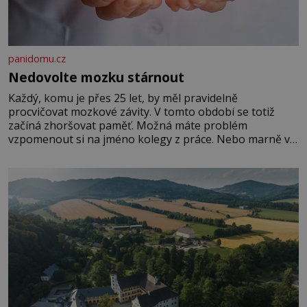
panidomu.cz
Nedovolte mozku stárnout
Každý, komu je přes 25 let, by měl pravidelně
procvičovat mozkové závity. V tomto období se totiž
začíná zhoršovat paměť. Možná máte problém
vzpomenout si na jméno kolegy z práce. Nebo marně v
paměti lovíte název knížky, kterou jste nedávno přečetli.
Je to opravdu tak, s věkem jako kdyby se paměť
rozhodla stávkovat. Cvičte