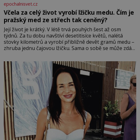
epochalnisvet.cz
Včela za celý život vyrobí lžičku medu. Čím je
pražský med ze střech tak ceněný?
Její život je krátký. V létě trvá pouhých šest až osm
týdnů. Za tu dobu navštíví desetitisíce květů, nalétá
stovky kilometrů a vyrobí přibližně devět gramů medu –
zhruba jednu čajovou lžičku. Sama o sobě se může zdát
bezvýznamná. Teprve když se spojí s dalšími desítkami
tisíc příslušnic svého včelstva, vznikne jeden z
nejdokonalejších organismů