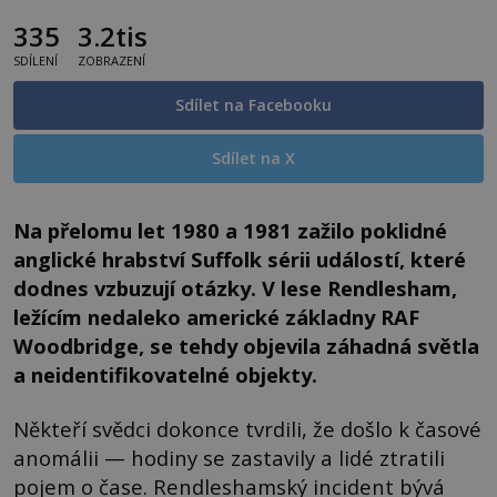
335
3.2tis
SDÍLENÍ
ZOBRAZENÍ
Sdílet na Facebooku
Sdílet na X
Na přelomu let 1980 a 1981 zažilo poklidné
anglické hrabství Suffolk sérii událostí, které
dodnes vzbuzují otázky. V lese Rendlesham,
ležícím nedaleko americké základny RAF
Woodbridge, se tehdy objevila záhadná světla
a neidentifikovatelné objekty.
Někteří svědci dokonce tvrdili, že došlo k časové
anomálii — hodiny se zastavily a lidé ztratili
pojem o čase. Rendleshamský incident bývá