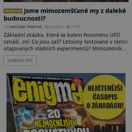
Jsme mimozemšťané my z daleké
PREMIUM
budoucnosti?
OD
KAROLÍNA TRNKOVÁ
25.6.2026
3.7TIS
Základní otázka, která se kolem fenoménu UFO
vznáší, zní: Co jsou zač? Letouny testované v rámci
utajovaných vládních experimentů? Mimozemské
vesmírné lodě plnící na Zemi nám neznámý úkol?
ZOBRAZIT VÍCE
Skokani mezi dimenzemi, putující po mostech
skrze reality do paralelních světů? O všech těchto
možnostech již desítky let vzrušeně diskutují
vědci, ufologo