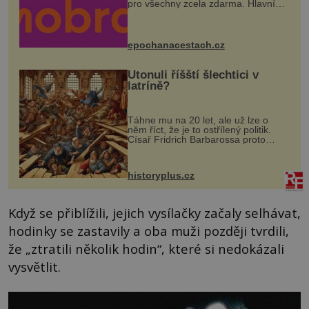
pro všechny zcela zdarma. Hlavní
program se odehraje na Karlově a
Husově náměstí. Návštěvníci se
mohou těšit na víno, burčák, pes...
epochanacestach.cz
Utonuli říšští šlechtici v
latríně?
Táhne mu na 20 let, ale už lze o
něm říct, že je to ostřílený politik.
Císař Fridrich Barbarossa proto
posílá svého syna a dědice Jindřicha
VI. do Erfurtu, aby se stal
prostředníkem při řešení sporu m...
historyplus.cz
Když se přiblížili, jejich vysílačky začaly selhávat,
hodinky se zastavily a oba muži později tvrdili,
že „ztratili několik hodin“, které si nedokázali
vysvětlit.