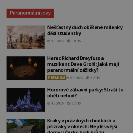
Paranormální jevy
Nešťastný duch oběšené milenky
děsí studentky
8.8.2026
5.0TIS
Herec Richard Dreyfuss a
muzikant Dave Grohl: Jaké mají
paranormální zážitky?
PREMIUM
5.8.2026
3.2TIS
Hororové zábavní parky: Straší tu
oběti nehod?
4.8.2026
3.5TIS
Kroky v prázdných chodbách a
přízraky v oknech: Nejděsivější
domy v Česku budí hrůzu