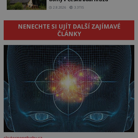
2.8.2026
3.3TIS
NENECHTE SI UJÍT DALŠÍ ZAJÍMAVÉ
ČLÁNKY
skutecnepribehy.cz