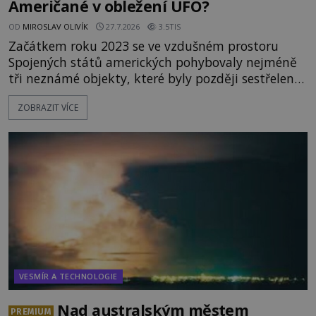
Američané v obležení UFO?
OD
MIROSLAV OLIVÍK
27.7.2026
3.5TIS
Začátkem roku 2023 se ve vzdušném prostoru
Spojených států amerických pohybovaly nejméně
tři neznámé objekty, které byly později sestřeleny.
Do dnešních dnů nebyly trosky těchto létajících
ZOBRAZIT VÍCE
těles objeveny. Je možné, že šlo o nějaké nové
armádní výzkumné technologie? Nebo snad byly
mimozemského původu? Dne 4. února roku 2023
vydává
VESMÍR A TECHNOLOGIE
Nad australským městem
PREMIUM