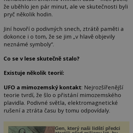
že uběhlo jen pár minut, ale ve skutečnosti byli
pryč několik hodin.
Jiní hovoří o podivných snech, ztrátě paměti a
dokonce i o tom, že se jim „v hlavě objevily
neznámé symboly“.
Co se v lese skutečně stalo?
Existuje několik teorií:
UFO a mimozemský kontakt
: Nejrozšířenější
teorie tvrdí, že šlo o přistání mimozemského
plavidla. Podivné světla, elektromagnetické
rušení a ztráta času by tomu odpovídaly.
Gen, který naši lidští předci