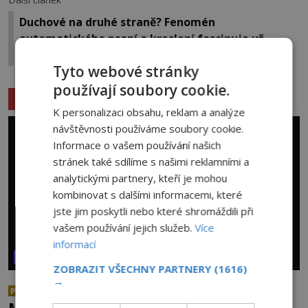
Duchové na druhé straně? Fenomén
automatického psaní a kreslení fascinuje už
staletí
Tyto webové stránky
používají soubory cookie.
Související články
K personalizaci obsahu, reklam a analýze
návštěvnosti používáme soubory cookie.
Informace o vašem používání našich
stránek také sdílíme s našimi reklamními a
analytickými partnery, kteří je mohou
kombinovat s dalšími informacemi, které
jste jim poskytli nebo které shromáždili při
vašem používání jejich služeb.
Více
informací
VESMÍR A TECHNOLOGIE
ZOBRAZIT VŠECHNY PARTNERY
(1616)
→
Co zachycují tajemné snímky
PREMIUM
Marsu? Je na něm přeci jen voda?