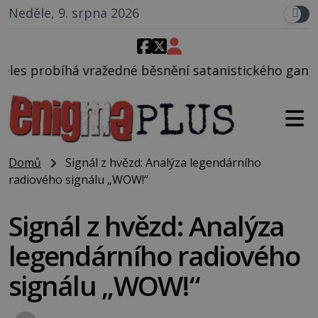
Neděle, 9. srpna 2026
né běsnění satanistického gangu vedeného Charlese
Domů
Signál z hvězd: Analýza legendárního
radiového signálu „WOW!“
Signál z hvězd: Analýza
legendárního radiového
signálu „WOW!“