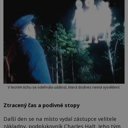
V lesním tichu se odehrála událost, která dodnes nemá vysvětlení.
Ztracený čas a podivné stopy
Další den se na místo vydal zástupce velitele
základny, podplukovník Charles Halt. Jeho tým