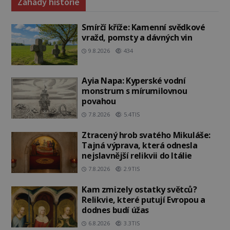
Záhady historie
Smírčí kříže: Kamenní svědkové
vražd, pomsty a dávných vin
9.8.2026
434
Ayia Napa: Kyperské vodní
monstrum s mírumilovnou
povahou
7.8.2026
5.4TIS
Ztracený hrob svatého Mikuláše:
Tajná výprava, která odnesla
nejslavnější relikvii do Itálie
7.8.2026
2.9TIS
Kam zmizely ostatky světců?
Relikvie, které putují Evropou a
dodnes budí úžas
6.8.2026
3.3TIS