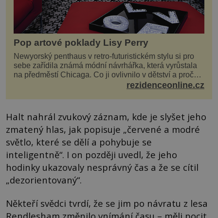
Pop artové poklady Lisy Perry
Newyorský penthaus v retro-futuristickém stylu si pro
sebe zařídila známá módní návrhářka, která vyrůstala
na předměstí Chicaga. Co ji ovlivnilo v dětství a proč
vypadá její domov právě takto? Interié...
rezidenceonline.cz
Halt nahrál zvukový záznam, kde je slyšet jeho
zmatený hlas, jak popisuje „červené a modré
světlo, které se dělí a pohybuje se
inteligentně“. I on později uvedl, že jeho
hodinky ukazovaly nesprávný čas a že se cítil
„dezorientovaný“.
Někteří svědci tvrdí, že se jim po návratu z lesa
Rendlesham změnilo vnímání času – měli pocit,