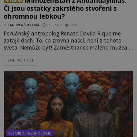
Mimozemšťan z Andahuaylillas:
PREMIUM
Čí jsou ostatky zakrslého stvoření s
ohromnou lebkou?
OD
ANDREA ŠULCOVÁ
26.6.2026
2.9TIS
Peruánský antropolog Renato Davila Riquelme
zatajil dech. To, co zrovna našel, není z tohoto
světa. Nemůže být! Zaměstnanec malého muzea v
peruánském městečku Andahuaylillas nedaleko
ZOBRAZIT VÍCE
legendárního Cuzca pomalu sestupuje z posvátné
hory Apu a přemýšlí, jak s touto zprávou naloží.
Právě nalezl ostatky dvou mimozemšťanů! Vědci
nad nálezem kroutí hlavou. Už na
VESMÍR A TECHNOLOGIE