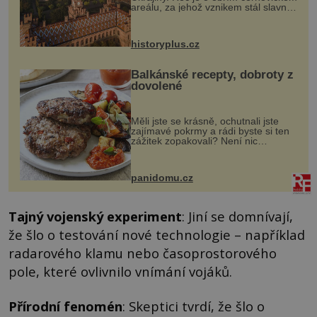
areálu, za jehož vznikem stál slavný
český architekt Josef Hlávka. Ten si
na něm dal mimořádně záležet. Jeho
stavební plány by při ...
historyplus.cz
Balkánské recepty, dobroty z
dovolené
Měli jste se krásně, ochutnali jste
zajímavé pokrmy a rádi byste si ten
zážitek zopakovali? Není nic
snazšího. Pljeskavica (10 porcí)
Možná jste ji ochutnali na dovolené v
bývalé Jugoslávii, lze ji vi...
panidomu.cz
Tajný vojenský experiment
: Jiní se domnívají,
že šlo o testování nové technologie – například
radarového klamu nebo časoprostorového
pole, které ovlivnilo vnímání vojáků.
Přírodní fenomén
: Skeptici tvrdí, že šlo o