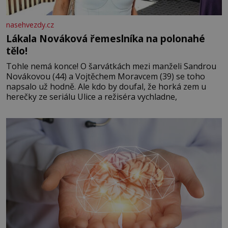
nasehvezdy.cz
Lákala Nováková řemeslníka na polonahé
tělo!
Tohle nemá konce! O šarvátkách mezi manželi Sandrou
Novákovou (44) a Vojtěchem Moravcem (39) se toho
napsalo už hodně. Ale kdo by doufal, že horká zem u
herečky ze seriálu Ulice a režiséra vychladne,