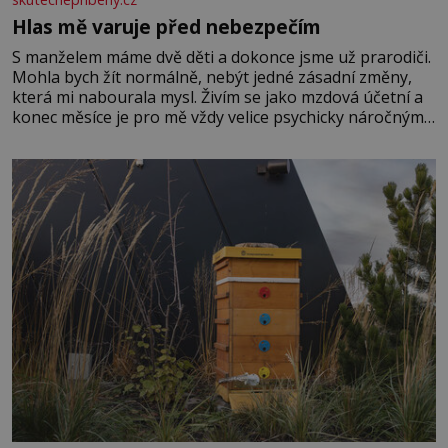
Hlas mě varuje před nebezpečím
S manželem máme dvě děti a dokonce jsme už prarodiči.
Mohla bych žít normálně, nebýt jedné zásadní změny,
která mi nabourala mysl. Živím se jako mzdová účetní a
konec měsíce je pro mě vždy velice psychicky náročným
obdobím. Od té chvíle, co máme vnoučata, mi dcera čím
dál častěji volá o pomoc, co se hlídání týče. Dalo by se