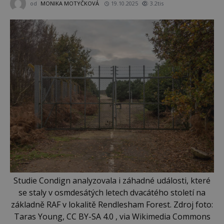
od
MONIKA MOTYČKOVÁ
19.10.2025
3.2tis
Studie Condign analyzovala i záhadné události, které
se staly v osmdesátých letech dvacátého století na
základně RAF v lokalitě Rendlesham Forest. Zdroj foto:
Taras Young, CC BY-SA 4.0 , via Wikimedia Commons