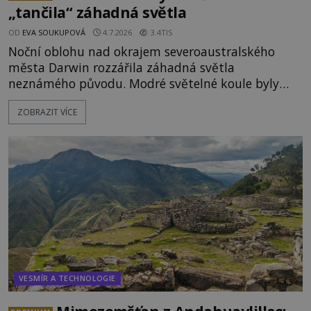
„tančila“ záhadná světla
OD
EVA SOUKUPOVÁ
4.7.2026
3.4TIS
Noční oblohu nad okrajem severoaustralského
města Darwin rozzářila záhadná světla
neznámého původu. Modré světelné koule byly
viditelné nejméně dvacet minut, během nichž se
ZOBRAZIT VÍCE
opakovaně objevovaly a zase mizely. Svědek, který
úkaz zachytil na mobilní telefon, se domnívá, že
mohlo jít o návštěvu ze světa duchů. Záhadný
záznam okamžitě rozpoutal deb
VESMÍR A TECHNOLOGIE