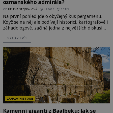
osmanského admirála?
OD
HELENA STEJSKALOVÁ
1.8.2026
3.3TIS
Na první pohled jde o obyčejný kus pergamenu.
Když se na něj ale podívají historici, kartografové i
záhadologové, začíná jedna z největších diskusí
moderní historie. Osmanský admirál Piri Reis roku
ZOBRAZIT VÍCE
1513 kreslí mapu světa, která překvapuje
přesností pobřeží Afriky a Jižní Ameriky. Někteří v
ní vidí důkaz ztracené civilizace nebo dokonce
znalost Antarktidy dávno před jejím objevením.
Jiní tvrdí,
ZÁHADY HISTORIE
Kamenní giganti z Baalbeku: Jak se