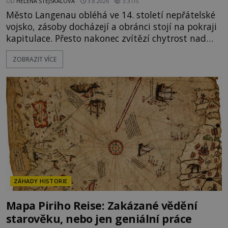
OD
HELENA STEJSKALOVÁ
3.8.2026
3.3TIS
Město Langenau obléhá ve 14. století nepřátelské
vojsko, zásoby docházejí a obránci stojí na pokraji
kapitulace. Přesto nakonec zvítězí chytrost nad
hrubou silou. Podle staré německé legendy vypustí
ZOBRAZIT VÍCE
obyvatelé za hradby dobře živeného králíka, aby
nepřítele přesvědčili, že uvnitř města je jídla stále
dost. Čas pracuje pro obléhatele. Ve městě ubývají
zásoby a každý den znamená další porci strádá
ZÁHADY HISTORIE
Mapa Piriho Reise: Zakázané vědění
starověku, nebo jen geniální práce