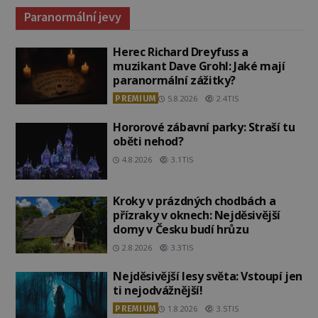
Paranormální jevy
Herec Richard Dreyfuss a
muzikant Dave Grohl: Jaké mají
paranormální zážitky?
PREMIUM
5.8.2026
2.4TIS
Hororové zábavní parky: Straší tu
oběti nehod?
4.8.2026
3.1TIS
Kroky v prázdných chodbách a
přízraky v oknech: Nejděsivější
domy v Česku budí hrůzu
2.8.2026
3.3TIS
Nejděsivější lesy světa: Vstoupí jen
ti nejodvážnější!
PREMIUM
1.8.2026
3.5TIS