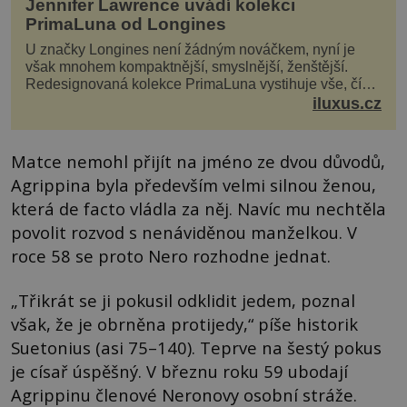
Jennifer Lawrence uvádí kolekci
PrimaLuna od Longines
U značky Longines není žádným nováčkem, nyní je
však mnohem kompaktnější, smyslnější, ženštější.
Redesignovaná kolekce PrimaLuna vystihuje vše, čím
je značka Longines dnes a čím byla i před sto dvacet...
iluxus.cz
Matce nemohl přijít na jméno ze dvou důvodů,
Agrippina byla především velmi silnou ženou,
která de facto vládla za něj. Navíc mu nechtěla
povolit rozvod s nenáviděnou manželkou. V
roce 58 se proto Nero rozhodne jednat.
„Třikrát se ji pokusil odklidit jedem, poznal
však, že je obrněna protijedy,“ píše historik
Suetonius (asi 75–140). Teprve na šestý pokus
je císař úspěšný. V březnu roku 59 ubodají
Agrippinu členové Neronovy osobní stráže.