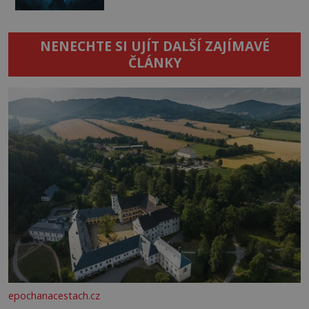
NENECHTE SI UJÍT DALŠÍ ZAJÍMAVÉ
ČLÁNKY
epochanacestach.cz