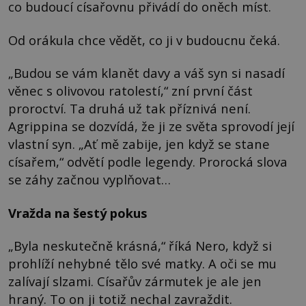
co budoucí císařovnu přivádí do oněch míst.
Od orákula chce vědět, co ji v budoucnu čeká.
„Budou se vám klanět davy a váš syn si nasadí
věnec s olivovou ratolestí,“ zní první část
proroctví. Ta druhá už tak příznivá není.
Agrippina se dozvídá, že ji ze světa sprovodí její
vlastní syn. „Ať mě zabije, jen když se stane
císařem,“ odvětí podle legendy. Prorocká slova
se záhy začnou vyplňovat…
Vražda na šestý pokus
„Byla neskutečně krásná,“ říká Nero, když si
prohlíží nehybné tělo své matky. A oči se mu
zalívají slzami. Císařův zármutek je ale jen
hraný. To on ji totiž nechal zavraždit.