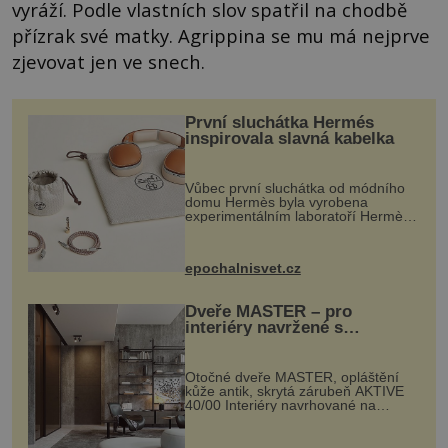
vyráží. Podle vlastních slov spatřil na chodbě
přízrak své matky. Agrippina se mu má nejprve
zjevovat jen ve snech.
První sluchátka Hermés
inspirovala slavná kabelka
Vůbec první sluchátka od módního
domu Hermès byla vyrobena
experimentálním laboratoří Hermès
Ateliers Horizons. Elegantní gadget
si vyžádal dva roky vývoje a chlubí
se ručně šitou hovězí kůží a
epochalnisvet.cz
kovový...
Dveře MASTER – pro
interiéry navržené s
rozumem i vášní!
Otočné dveře MASTER, opláštění
kůže antik, skrytá zárubeň AKTIVE
40/00 Interiéry navrhované na
zakázku často vyžadují atypické
rozměry nejen nábytku, ale i
otvorových prvků. Technické zázemí