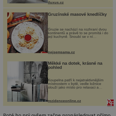
iluxus.cz
dnes umož...
Gruzínské masové knedlíčky
Gruzie se nachází na rozhraní dvou
kontinentů a právě to se promítá i do
její kuchyně. Snoubí se v ní
evropské a asijské chutě a díky tomu
vznikají rozmanité a chuťově bohaté
pokrmy, které rozhodně st...
nejsemsama.cz
Měkké na dotek, krásné na
pohled
Koupelna patří k nejatraktivnějším
místnostem v bytě, vedle ložnice
slouží jako místo pro relaxaci a
odpočinek. Koupelnový textil –
ručníky, osušky a koberečky –
mohou jako mávnutím kouzelného
rezidenceonline.cz
proutku...
Poté ho prý ovšem začne pronásledovat přímo