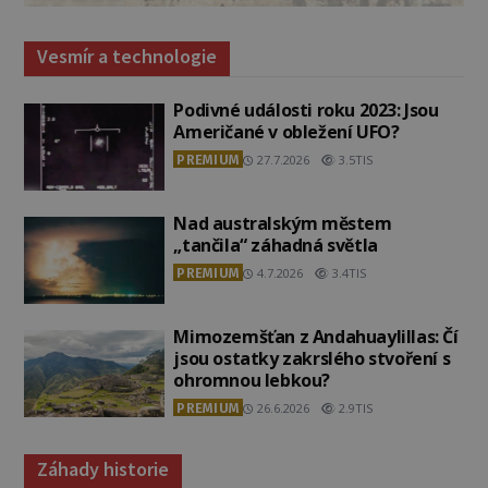
Vesmír a technologie
Podivné události roku 2023: Jsou
Američané v obležení UFO?
PREMIUM
27.7.2026
3.5TIS
Nad australským městem
„tančila“ záhadná světla
PREMIUM
4.7.2026
3.4TIS
Mimozemšťan z Andahuaylillas: Čí
jsou ostatky zakrslého stvoření s
ohromnou lebkou?
PREMIUM
26.6.2026
2.9TIS
Záhady historie