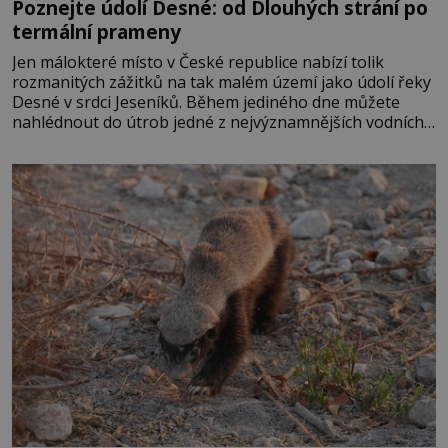
Poznejte údolí Desné: od Dlouhých strání po
termální prameny
Jen málokteré místo v České republice nabízí tolik
rozmanitých zážitků na tak malém území jako údolí řeky
Desné v srdci Jeseníků. Během jediného dne můžete
nahlédnout do útrob jedné z nejvýznamnějších vodních
elektráren v Evropě, vydat se na horské hřebeny, projet
se na koloběžce a den zakončit poznáváním památek ve
Velkých Losinách nebo v termálním