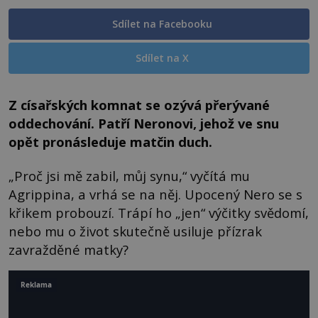
Sdílet na Facebooku
Sdílet na X
Z císařských komnat se ozývá přerývané
oddechování. Patří Neronovi, jehož ve snu
opět pronásleduje matčin duch.
„Proč jsi mě zabil, můj synu,“ vyčítá mu
Agrippina, a vrhá se na něj. Upocený Nero se s
křikem probouzí. Trápí ho „jen“ výčitky svědomí,
nebo mu o život skutečně usiluje přízrak
zavražděné matky?
Reklama