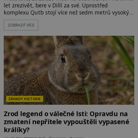
let zrezivět, bere v Dillí za své. Uprostřed
komplexu Qutb stojí více než sedm metrů vysoký
železný sloup, který už přibližně 1 600 let odolává
ZOBRAZIT VÍCE
počasí s jen nepatrnými stopami koroze. Jeho
mimořádná trvanlivost dlouho živí legendy o
ztracených technologiích či tajemných
materiálech. Moderní metalurgie však ukazuje, že
skutečné vysvětlení je ješt
ZÁHADY HISTORIE
Zrod legend o válečné lsti: Opravdu na
zmatení nepřítele vypouštěli vypasené
králíky?