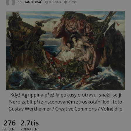
od
DAN KOVÁČ
8.3.2024
2.7tis
Když Agrippina přežila pokusy o otravu, snažil se ji
Nero zabít při zinscenovaném ztroskotání lodi, foto
Gustav Wertheimer / Creative Commons / Volné dílo
276
2.7tis
SDÍLENÍ
ZOBRAZENÍ