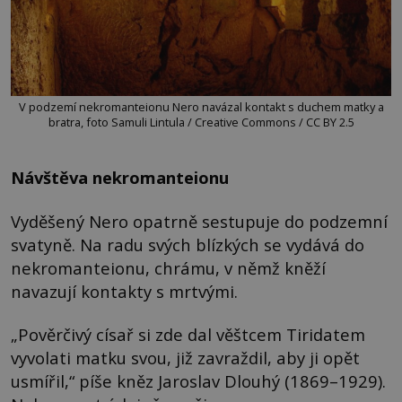
V podzemí nekromanteionu Nero navázal kontakt s duchem matky a
bratra, foto Samuli Lintula / Creative Commons / CC BY 2.5
Návštěva nekromanteionu
Vyděšený Nero opatrně sestupuje do podzemní
svatyně. Na radu svých blízkých se vydává do
nekromanteionu, chrámu, v němž kněží
navazují kontakty s mrtvými.
„Pověrčivý císař si zde dal věštcem Tiridatem
vyvolati matku svou, již zavraždil, aby ji opět
usmířil,“ píše kněz Jaroslav Dlouhý (1869–1929).