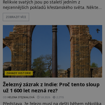
Relikvie svatých jsou po staletí jedním z
nejcennějších pokladů křesťanského světa. Některé
mají pečlivě doloženou historii, jiné provází
ZOBRAZIT VÍCE
záhady, krádeže i nečekané objevy. Jejich osudy
připomínají dobrodružné romány, přesto se opírají
o skutečné historické události. Ve středověké
Evropě mají relikvie mimořádnou hodnotu. Nejsou
jen předmětem úcty
ZÁHADY HISTORIE
Železný zázrak z Indie: Proč tento sloup
už 1 600 let nezná rez?
OD
HELENA STEJSKALOVÁ
5.8.2026
2.2TIS
Představa, že železo musí na dešti během několika