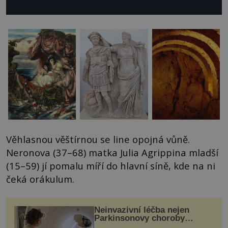
Věhlasnou věštírnou se line opojná vůně.
Neronova (37–68) matka Julia Agrippina mladší
(15–59) jí pomalu míří do hlavní síně, kde na ni
čeká orákulum.
Neinvazivní léčba nejen
Parkinsonovy choroby
pomocí ultrazvukové