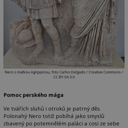
Nero s matkou Agrippinou, foto Carlos Delgado / Creative Commons /
CC BY-SA 3.0
Pomoc perského mága
Ve tvářích sluhů i otroků je patrný děs.
Polonahý Nero totiž pobíhá jako smyslů
zbavený po potemnělém paláci a cosi ze sebe