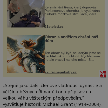
„helmy“
Ke zmírnění třesu, který doprovází
Parkinsonovu chorobu, je využívána
hluboká mozková stimulace, která
však vyžaduje vysoce invazivní
zákrok. Ultrazvuk zase není vhodný
k dostatečně přesnému zacílení ...
21stoleti.cz
Obraz s andělem chrání náš
dům
Ten obraz byl kýč, se kterým jsme se
nechtěli nikomu chlubit. Rychle jsme
ho ale vraceli na jeho místo. S
manželem Vaškem jsme si pořídili
chaloupku, takový domek na severu
Čech, kde jsme si naplánova...
skutecnepribehy.cz
„Stejně jako další členové vládnoucí dynastie a
většina běžných Římanů i ona připisovala
velkou váhu věšteckým předpovědím,“
vysvětluje historik Michael Grant (1914–2004),