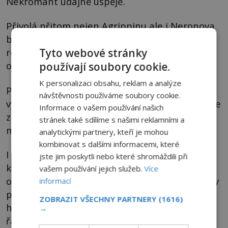
Nekromant údajně uspěje.
Přivolá přitom nejen Agrippinu ale i Neronova
bratra Britannica (41–55), kterého dal císař
Tyto webové stránky
rovněž zavraždit. A za pomoci magického
obřadu se s nimi panovník udobří.
používají soubory cookie.
K personalizaci obsahu, reklam a analýze
Podle řady historiků Tiridatus jen císaře zbavil
návštěvnosti používáme soubory cookie.
výčitek svědomí a tomu se tak přestalo o matce
Informace o vašem používání našich
zdát. Problém je v tom, že Agrippinin přízrak
stránek také sdílíme s našimi reklamními a
mělo spatřit více lidí.
analytickými partnery, kteří je mohou
kombinovat s dalšími informacemi, které
I po Tiridatově zásahu se prý navíc každý rok v
jste jim poskytli nebo které shromáždili při
květnu, kdy Římané slavili svátek mrtvých,
vašem používání jejich služeb.
Více
objevoval na hřbitově v Misenu. Duše císařovny
informací
prý nemohla najít klid nejen kvůli spáchaným
ZOBRAZIT VŠECHNY PARTNERY
(1616)
hříchům, ale zejména proto, že se jí nedostalo
→
řádného pohřbu.