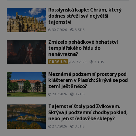
Rosslynská kaple: Chrám, který
dodnes střeží svá největší
tajemství
30.7.2026
3.5TIS
Zmizelo pohádkové bohatství
templářského řádu do
nenávratna?
PREMIUM
29.7.2026
3.3TIS
Neznámé podzemní prostory pod
klášterem v Plasích: Skrývá se pod
zemí ještě něco?
28.7.2026
3.2TIS
Tajemství štoly pod Zvíkovem.
Skrývají podzemní chodby poklad,
nebo jen středověké sklepy?
27.7.2026
3.3TIS