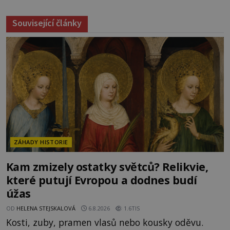
Související články
ZÁHADY HISTORIE
Kam zmizely ostatky světců? Relikvie,
které putují Evropou a dodnes budí
úžas
OD
HELENA STEJSKALOVÁ
6.8.2026
1.6TIS
Kosti, zuby, pramen vlasů nebo kousky oděvu.