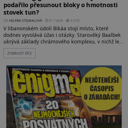
podařilo přesunout bloky o hmotnosti
stovek tun?
OD
HELENA STEJSKALOVÁ
31.7.2026
3.3TIS
V libanonském údolí Bikáa stojí místo, které
dodnes vyvolává úžas i otázky. Starověký Baalbek
ukrývá základy chrámového komplexu, v nichž leží
kameny tak obrovské, že se zdá téměř nemožné je
ZOBRAZIT VÍCE
přesunout. Některé bloky váží kolem tisíce tun,
jeden z nedávno prozkoumaných kamenných
kolosů dokonce odhadem až 1650 tun. Jak lidé bez
moderních strojů dokázali takové giganty vytesat,
dopravit a přesně u