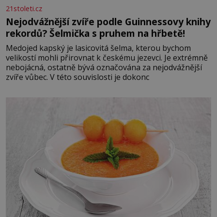
21stoleti.cz
Nejodvážnější zvíře podle Guinnessovy knihy
rekordů? Šelmička s pruhem na hřbetě!
Medojed kapský je lasicovitá šelma, kterou bychom
velikostí mohli přirovnat k českému jezevci. Je extrémně
nebojácná, ostatně bývá označována za nejodvážnější
zvíře vůbec. V této souvislosti je dokonc