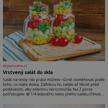
podmínkám. Sucho, prosolené písky a extrémně
nejsemsama.cz
Vrstvený salát do skla
Salát na cesty i do práce můžete různě obměňovat podle
toho, co máte doma. Zálivkou ho zalijte až těsně před
podáváním, aby zeleninu nerozmočila. Na 2 porce
potřebujete: ✿ 1/4 ledového nebo jiného salátu (římský
salát, polníček…) ✿ 1 malá konzerva kukuřice ✿ ½
okurky ✿ 2 rajčata Zálivka: ✿ 4 lžíce olivového oleje ✿ 1