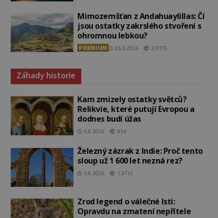
Mimozemšťan z Andahuaylillas: Čí
jsou ostatky zakrslého stvoření s
ohromnou lebkou?
PREMIUM
26.6.2026
2.9TIS
Záhady historie
Kam zmizely ostatky světců?
Relikvie, které putují Evropou a
dodnes budí úžas
6.8.2026
914
Železný zázrak z Indie: Proč tento
sloup už 1 600 let nezná rez?
5.8.2026
1.8TIS
Zrod legend o válečné lsti:
Opravdu na zmatení nepřítele