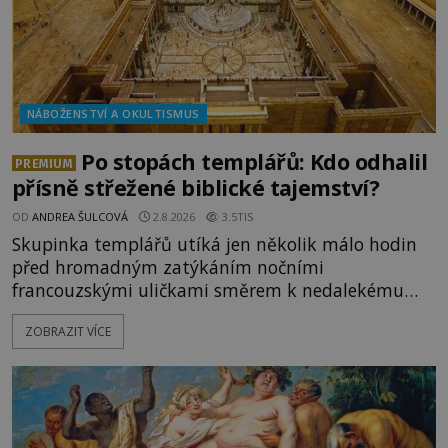
NÁBOŽENSTVÍ A OKULTISMUS
Po stopách templářů: Kdo odhalil
PREMIUM
přísně střežené biblické tajemství?
OD
ANDREA ŠULCOVÁ
2.8.2026
3.5TIS
Skupinka templářů utíká jen několik málo hodin
před hromadným zatýkáním nočními
francouzskými uličkami směrem k nedalekému
přístavu. Jeden z nich má přes ramena ranec s
ZOBRAZIT VÍCE
tajemným obsahem. Kapitán lodi už na ně čeká.
„Dejte to do podpalubí a připravte se. Za chvíli
vyplouváme,“ sdělí jim. „Kam máme namířeno,
kapitáne?“ zeptá se ho jeden z templářů. „Do Sk