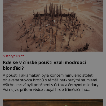
historyplus.cz
Kde se v čínské poušti vzali modroocí
blonďáci?
V poušti Taklamakan byla koncem minulého století
objevena stovka hrobů s téměř netknutými mumiemi.
Všichni mrtví byli pohřbeni s úctou a četnými milodary.
Asi nejvíc přitom vědce zaujal hrob tříměsíčního
chlapečka s modrou filcovou čapkou, z níž se draly
blonďaté vlásky. Fakt, že jsou těla dávných lidí nesmírně
dobře zachovalá, přičítají odborníci zdejším klimatickým