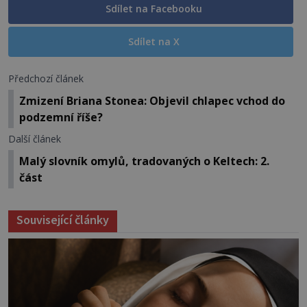
Sdílet na Facebooku
Sdílet na X
Předchozí článek
Zmizení Briana Stonea: Objevil chlapec vchod do
podzemní říše?
Další článek
Malý slovník omylů, tradovaných o Keltech: 2.
část
Související články