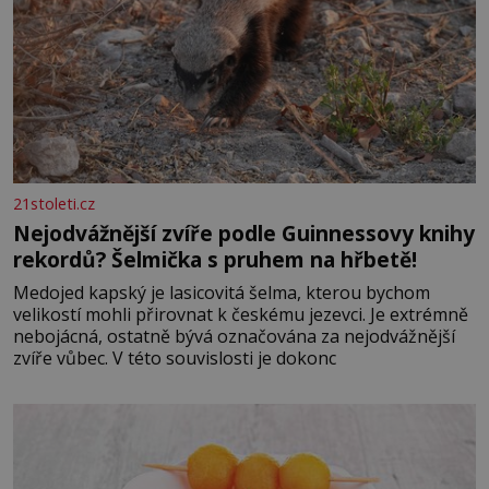
21stoleti.cz
Nejodvážnější zvíře podle Guinnessovy knihy
rekordů? Šelmička s pruhem na hřbetě!
Medojed kapský je lasicovitá šelma, kterou bychom
velikostí mohli přirovnat k českému jezevci. Je extrémně
nebojácná, ostatně bývá označována za nejodvážnější
zvíře vůbec. V této souvislosti je dokonc