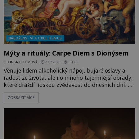
NÁBOŽENSTVÍ A OKULTISMUS
Mýty a rituály: Carpe Diem s Dionýsem
OD
INGRID TŮMOVÁ
27.7.2026
3.1TIS
Věnuje lidem alkoholický nápoj, bujaré oslavy a
radost ze života, ale i o mnoho tajemnější obřady,
které dráždí lidskou zvědavost do dnešních dní. Co
doopravdy představuje bůh, jemuž Římané říkají
ZOBRAZIT VÍCE
Bakchus? Mytologický příběh řeckého boha
Dionýsa není zrovna idylická pohádka. Bůh Zeus jej
zplodí se svou milenkou Semelou, což Diova žena
Héra nemůže nechat b