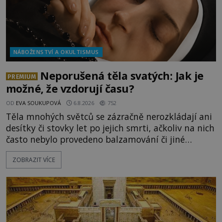
NÁBOŽENSTVÍ A OKULTISMUS
Neporušená těla svatých: Jak je
PREMIUM
možné, že vzdorují času?
OD
EVA SOUKUPOVÁ
6.8.2026
752
Těla mnohých světců se zázračně nerozkládají ani
desítky či stovky let po jejich smrti, ačkoliv na nich
často nebylo provedeno balzamování či jiné
pokusy o konzervaci. Neporušené ostatky bývají
ZOBRAZIT VÍCE
považovány za důkaz svatosti zemřelých. Jaké
tajemné síly těla významných náboženských
osobností ochraňují? Na hřbitově u kláštera
Milosrdných