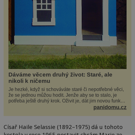
Dáváme věcem druhý život: Staré, ale
nikoli k ničemu
Je hezké, když si schováváte staré či nepotřebné věci,
že se jednou můžou hodit. Jenže aby se to stalo, je
potřeba ještě druhý krok. Oživit je, dát jim novou funkci
a obvykle jim také dopřát zkrášlova...
panidomu.cz
Císař Haile Selassie (1892–1975) dá u tohoto
kostela v roce 1965 postavit chrám Marie ze