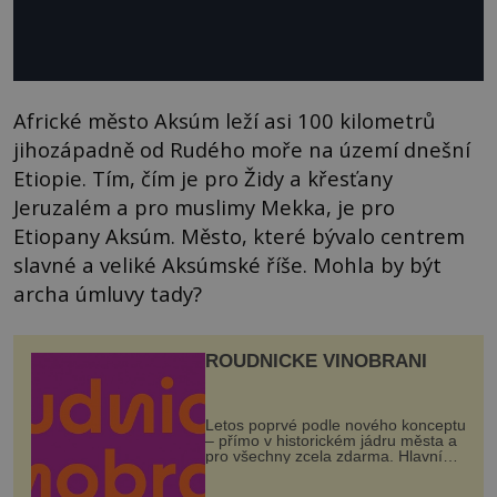
Africké město Aksúm leží asi 100 kilometrů
jihozápadně od Rudého moře na území dnešní
Etiopie. Tím, čím je pro Židy a křesťany
Jeruzalém a pro muslimy Mekka, je pro
Etiopany Aksúm. Město, které bývalo centrem
slavné a veliké Aksúmské říše. Mohla by být
archa úmluvy tady?
ROUDNICKÉ VINOBRANÍ
Letos poprvé podle nového konceptu
– přímo v historickém jádru města a
pro všechny zcela zdarma. Hlavní
program se odehraje na Karlově a
Husově náměstí. Návštěvníci se