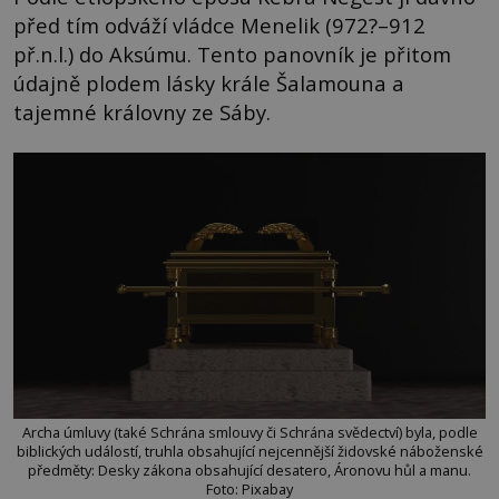
před tím odváží vládce Menelik (972?–912
př.n.l.) do Aksúmu. Tento panovník je přitom
údajně plodem lásky krále Šalamouna a
tajemné královny ze Sáby.
Archa úmluvy (také Schrána smlouvy či Schrána svědectví) byla, podle
biblických událostí, truhla obsahující nejcennější židovské náboženské
předměty: Desky zákona obsahující desatero, Áronovu hůl a manu.
Foto: Pixabay