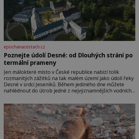
epochanacestach.cz
Poznejte údolí Desné: od Dlouhých strání po
termální prameny
Jen málokteré místo v České republice nabízí tolik
rozmanitých zážitků na tak malém území jako údolí řeky
Desné v srdci Jeseníků. Během jediného dne můžete
nahlédnout do útrob jedné z nejvýznamnějších vodních
elektráren v Evropě, vydat se na horské hřebeny, projet
se na koloběžce a den zakončit poznáváním památek ve
Velkých Losinách nebo v termálním