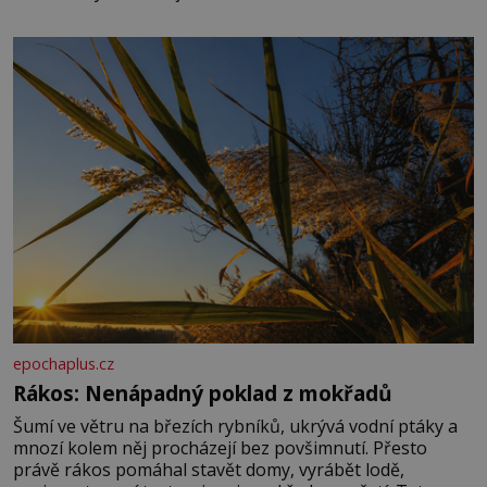
množství, než je pro většinu populace běžné. Její
základní složky– sodík a chlór – jsou zásadní pro
správné hospodaření
epochaplus.cz
Rákos: Nenápadný poklad z mokřadů
Šumí ve větru na březích rybníků, ukrývá vodní ptáky a
mnozí kolem něj procházejí bez povšimnutí. Přesto
právě rákos pomáhal stavět domy, vyrábět lodě,