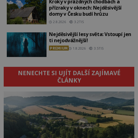
Kroky v prázdných chodbách a
přízraky v oknech: Nejděsivější
domy v Česku budí hrůzu
2.8.2026
3.2TIS
Nejděsivější lesy světa: Vstoupí jen
ti nejodvážnější!
PREMIUM
1.8.2026
3.5TIS
NENECHTE SI UJÍT DALŠÍ ZAJÍMAVÉ
ČLÁNKY