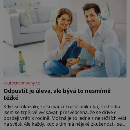
lžíci citronové šťávy ✿ ½ stroužku
skutecnepribehy.cz
Odpustit je úleva, ale bývá to nesmírně
těžké
Když se ukázalo, že si manžel našel milenku, rozhodla
jsem se trpělivě vyčkávat, přesvědčena, že se dříve či
později vrátí k rodině. Možná je to jedna z nejtěžších věcí
na světě. Ale každý, kdo s tím má nějaké zkušenosti, se
zapřísahá, že pokud odpustíte, znatelně se vám uleví.