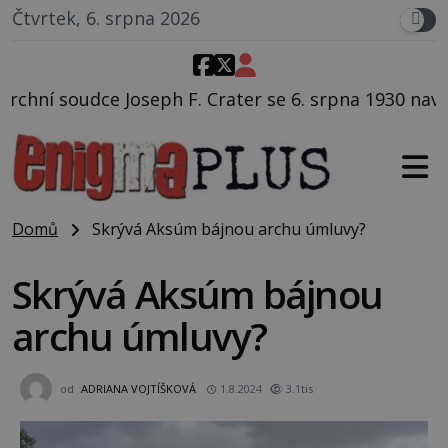
Čtvrtek, 6. srpna 2026
h F. Crater se 6. srpna 1930 navečeří ve své oblíbené 
Domů
Skrývá Aksúm bájnou archu úmluvy?
Skrývá Aksúm bájnou
archu úmluvy?
od
ADRIANA VOJTÍŠKOVÁ
1.8.2024
3.1tis