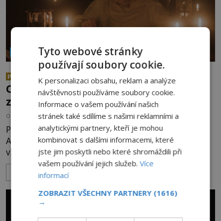
Tyto webové stránky
NÁBOŽENSTVÍ A OKULTISMUS
používají soubory cookie.
Abramelinova magická kniha:
PREMIUM
K personalizaci obsahu, reklam a analýze
Obsahuje mocná kabalistická
návštěvnosti používáme soubory cookie.
zaříkávadla?
Informace o vašem používání našich
stránek také sdílíme s našimi reklamními a
OD
ANDREA ŠULCOVÁ
22.7.2026
3.5TIS
analytickými partnery, kteří je mohou
Prostorná studovna židovského vzdělance
kombinovat s dalšími informacemi, které
Abrahama z Wormsu je napěchovaná až po strop
vzácnými spisy. Vousatý učenec sedí za stolem a
jste jim poskytli nebo které shromáždili při
před sebou má rozložený jeden z nejzáhadnějších
vašem používání jejich služeb.
Více
ZOBRAZIT VÍCE
magických textů. Jde o Abramelinův grimoár, který
informací
sám sepsal. Skutečně do něj zaznamenal mocná
ZOBRAZIT VŠECHNY PARTNERY
(1616)
kouzla, jak si někteří myslí, nebo jde o pouhou
→
pověru? Už šest měsíců pobývá