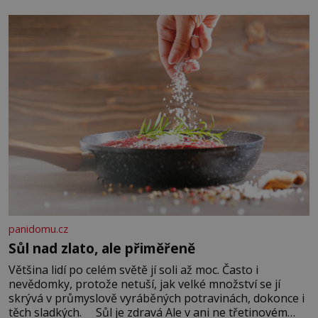
Když se ke mně doneslo, že si manžel pořídil milenku,
panidomu.cz
Sůl nad zlato, ale přiměřeně
Většina lidí po celém světě jí soli až moc. Často i
nevědomky, protože netuší, jak velké množství se jí
skrývá v průmyslově vyráběných potravinách, dokonce i
těch sladkých. Sůl je zdravá Ale v ani ne třetinovém