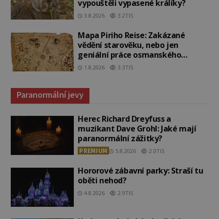
vypouštěli vypasené králíky?
3.8.2026
3.2TIS
Mapa Piriho Reise: Zakázané
vědění starověku, nebo jen
geniální práce osmanského
admirála?
1.8.2026
3.3TIS
Paranormální jevy
Herec Richard Dreyfuss a
muzikant Dave Grohl: Jaké mají
paranormální zážitky?
PREMIUM
5.8.2026
2.0TIS
Hororové zábavní parky: Straší tu
oběti nehod?
4.8.2026
2.9TIS