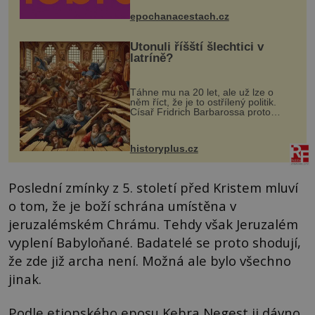
mohou těšit na víno, burčák, pes...
epochanacestach.cz
Utonuli říšští šlechtici v
latríně?
Táhne mu na 20 let, ale už lze o
něm říct, že je to ostřílený politik.
Císař Fridrich Barbarossa proto
posílá svého syna a dědice Jindřicha
VI. do Erfurtu, aby se stal
prostředníkem při řešení sporu m...
historyplus.cz
Poslední zmínky z 5. století před Kristem mluví
o tom, že je boží schrána umístěna v
jeruzalémském Chrámu. Tehdy však Jeruzalém
vyplení Babyloňané. Badatelé se proto shodují,
že zde již archa není. Možná ale bylo všechno
jinak.
Podle etiopského eposu Kebra Negest ji dávno