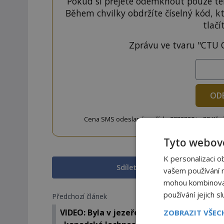
Pokud si přejete odemknout pouze ten
Během chvilky obdržíte číselný kód, k
tlačí
Zprávu ve tvaru "CTU 
OD
Cena SMS odeslané na číslo 9033320 je 20 Kč vč. 
w
Tyto webové
K personalizaci o
Sdílet na Facebooku
vašem používání na
mohou kombinovat 
používání jejich s
Předchozí článek
VIDEO: Byla v jezeře Okanagan natočena
ZOBRAZIT VŠE