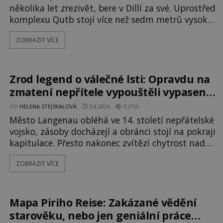
několika let zrezivět, bere v Dillí za své. Uprostřed
komplexu Qutb stojí více než sedm metrů vysoký
železný sloup, který už přibližně 1 600 let odolává
ZOBRAZIT VÍCE
počasí s jen nepatrnými stopami koroze. Jeho
mimořádná trvanlivost dlouho živí legendy o
ztracených technologiích či tajemných
materiálech. Moderní metalurgie však ukazuje, že
Zrod legend o válečné lsti: Opravdu na
skutečné vysvětlení je ješt
zmatení nepřítele vypouštěli vypasené
králíky?
OD
HELENA STEJSKALOVÁ
3.8.2026
3.2TIS
Město Langenau obléhá ve 14. století nepřátelské
vojsko, zásoby docházejí a obránci stojí na pokraji
kapitulace. Přesto nakonec zvítězí chytrost nad
hrubou silou. Podle staré německé legendy
ZOBRAZIT VÍCE
vypustí obyvatelé za hradby dobře živeného
králíka, aby nepřítele přesvědčili, že uvnitř města
je jídla stále dost. Čas pracuje pro obléhatele. Ve
městě ubývají zásoby a každý den znamená další
Mapa Piriho Reise: Zakázané vědění
porci strádá
starověku, nebo jen geniální práce