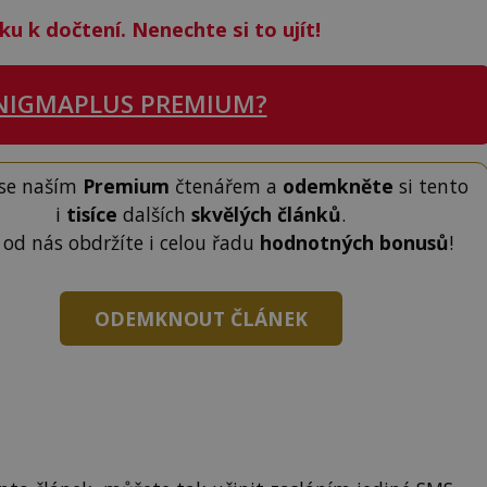
ku k dočtení. Nenechte si to ujít!
NIGMAPLUS PREMIUM?
 se naším
Premium
čtenářem a
odemkněte
si tento
i
tisíce
dalších
skvělých článků
.
 od nás obdržíte i celou řadu
hodnotných bonusů
!
ODEMKNOUT ČLÁNEK