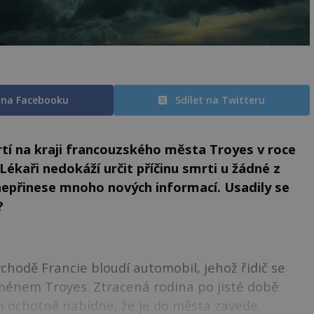
t na Facebooku
Sdílet na Twitteru
rtí na kraji francouzského města Troyes v roce
Lékaři nedokáží určit příčinu smrti u žádné z
 nepřinese mnoho nových informací. Usadily se
?
chodě Francie bloudí automobil, jehož řidič se
ménem Troyes. Ztracená rodina po jisté době
im ochotně nabídne, že je do města zavede.