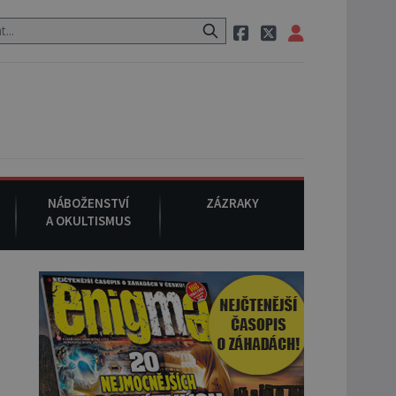
 si na ulici zavolá taxi, nasedne do něj a už ho nikdy nikdo nespatří.
NÁBOŽENSTVÍ
ZÁZRAKY
A OKULTISMUS