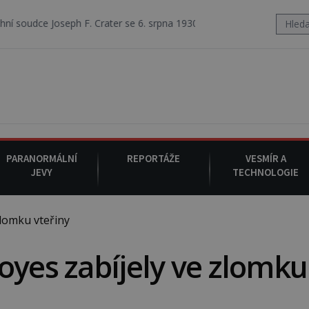
ph F. Crater se 6. srpna 1930 navečeří ve své oblíbené restauraci, pak
PARANORMÁLNÍ
REPORTÁŽE
VESMÍR A
JEVY
TECHNOLOGIE
lomku vteřiny
oyes zabíjely ve zlomku