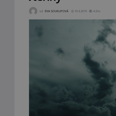
od
EVA SOUKUPOVÁ
19.6.2019
4.2tis