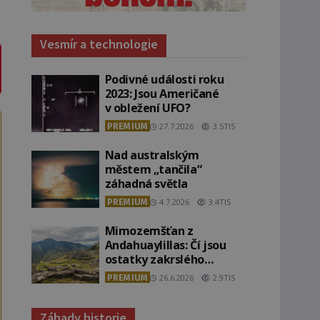
Vesmír a technologie
Podivné události roku
2023: Jsou Američané
v obležení UFO?
PREMIUM
27.7.2026
3.5TIS
Nad australským
městem „tančila“
záhadná světla
PREMIUM
4.7.2026
3.4TIS
Mimozemšťan z
Andahuaylillas: Čí jsou
ostatky zakrslého
stvoření s ohromnou
PREMIUM
26.6.2026
2.9TIS
lebkou?
Záhady historie