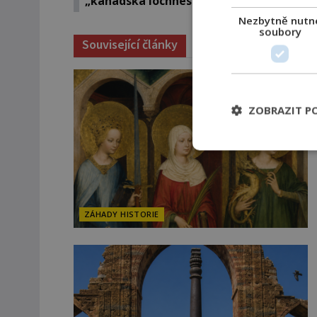
„kanadská lochneska“?
Nezbytně nutn
soubory
Související články
ZOBRAZIT P
ZÁHADY HISTORIE