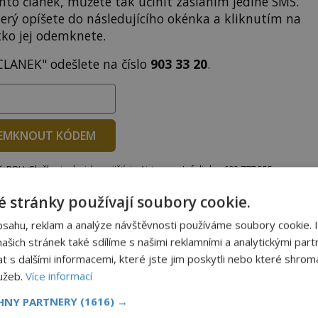
to článek, můžete tak učinit zasláním jediné SMS.
terý opíšete do následujícího okénka a kliknutím na
tko jej odemknete.
CLANEK" odešlete na číslo
903 33 20
.
EMKNOUT KÓDEM
DPH. Službu technicky zajišťuje Airtoy a.s. Infolinka: 602 777 555,
ww.platmobilem.cz
 stránky používají soubory cookie.
bsahu, reklam a analýze návštěvnosti používáme soubory cookie. 
Sdílet na X
šich stránek také sdílíme s našimi reklamními a analytickými partn
s dalšími informacemi, které jste jim poskytli nebo které shromá
lužeb.
Více informací
Další článek
VIDEO: Podivná postava připomínající skřítka
CHNY PARTNERY
(1616) →