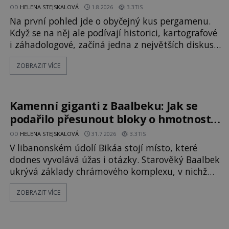
osmanského admirála?
OD
HELENA STEJSKALOVÁ
1.8.2026
3.3TIS
Na první pohled jde o obyčejný kus pergamenu.
Když se na něj ale podívají historici, kartografové
i záhadologové, začíná jedna z největších diskusí
moderní historie. Osmanský admirál Piri Reis
ZOBRAZIT VÍCE
roku 1513 kreslí mapu světa, která překvapuje
přesností pobřeží Afriky a Jižní Ameriky. Někteří v
ní vidí důkaz ztracené civilizace nebo dokonce
znalost Antarktidy dávno před jejím objevením.
Kamenní giganti z Baalbeku: Jak se
Jiní tvrdí,
podařilo přesunout bloky o hmotnosti
stovek tun?
OD
HELENA STEJSKALOVÁ
31.7.2026
3.3TIS
V libanonském údolí Bikáa stojí místo, které
dodnes vyvolává úžas i otázky. Starověký Baalbek
ukrývá základy chrámového komplexu, v nichž
leží kameny tak obrovské, že se zdá téměř
ZOBRAZIT VÍCE
nemožné je přesunout. Některé bloky váží kolem
tisíce tun, jeden z nedávno prozkoumaných
kamenných kolosů dokonce odhadem až 1650