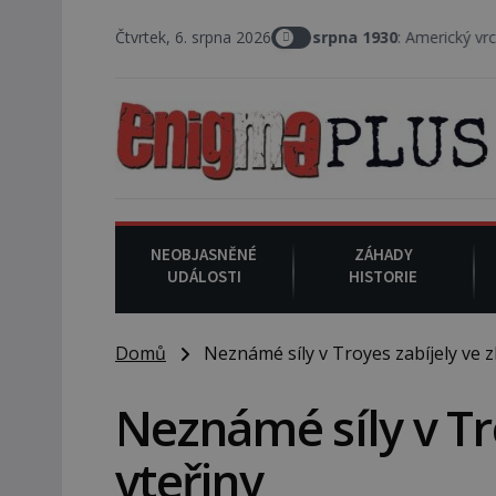
Čtvrtek, 6. srpna 2026
6. srpna 1930
: Americký vrchní soudce Jose
NEOBJASNĚNÉ
ZÁHADY
UDÁLOSTI
HISTORIE
Domů
Neznámé síly v Troyes zabíjely ve z
Neznámé síly v Tr
vteřiny