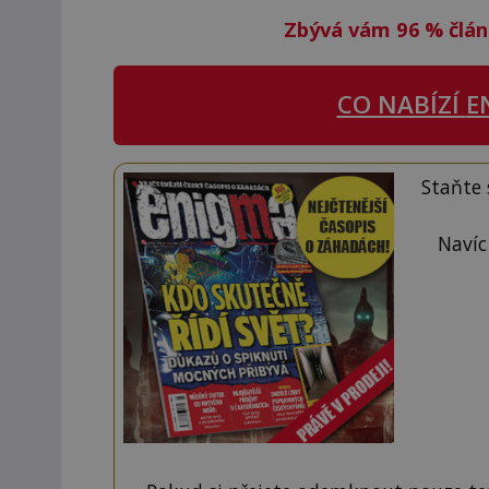
Zbývá vám 96
%
člán
CO NABÍZÍ
E
Staňte
Navíc