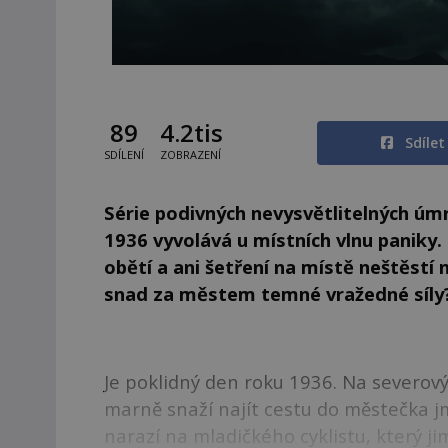
89
4.2tis
Sdíle
SDÍLENÍ
ZOBRAZENÍ
Série podivných nevysvětlitelných úm
1936 vyvolává u místních vlnu paniky. 
obětí a ani šetření na místě neštěstí
snad za městem temné vražedné síly
Je poklidný den roku 1936. Na severový
marně snaží najít cestu do městečka j
narazí na mladičkého cyklistu, který j