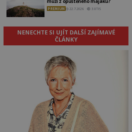
muži z opuštěného majáku?
PREMIUM
22.7.2026
3.0TIS
NENECHTE SI UJÍT DALŠÍ ZAJÍMAVÉ
ČLÁNKY