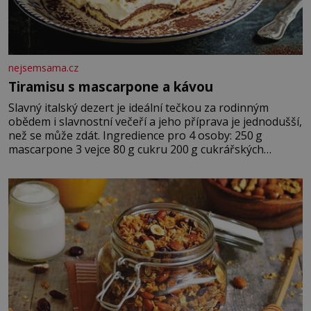
nejsemsama.cz
Tiramisu s mascarpone a kávou
Slavný italský dezert je ideální tečkou za rodinným
obědem i slavnostní večeří a jeho příprava je jednodušší,
než se může zdát. Ingredience pro 4 osoby: 250 g
mascarpone 3 vejce 80 g cukru 200 g cukrářských
piškotů 250 ml silné kávy 2 lžíce amaretta kakao na
posypání Postup: Oddělte žloutky od bílků. Žloutky
vyšlehejte s cukrem do světlé pěny a postupně do nich
vmíchejte mascarpone, aby vznikl hladký