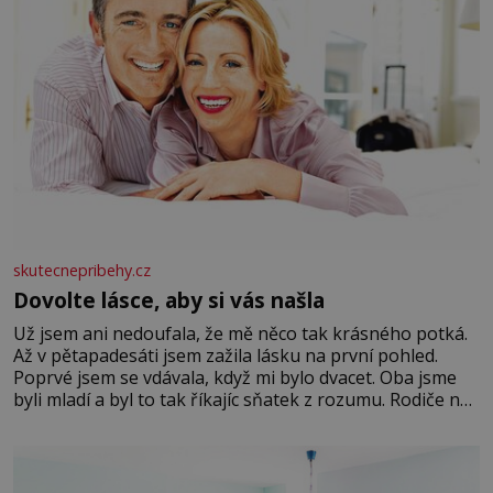
skutecnepribehy.cz
Dovolte lásce, aby si vás našla
Už jsem ani nedoufala, že mě něco tak krásného potká.
Až v pětapadesáti jsem zažila lásku na první pohled.
Poprvé jsem se vdávala, když mi bylo dvacet. Oba jsme
byli mladí a byl to tak říkajíc sňatek z rozumu. Rodiče nás
dali dohromady, Toník byl dobře zaopatřený mladý muž.
Manželství nám oběma moc nesvědčilo, brzy jsme zjistili,
že