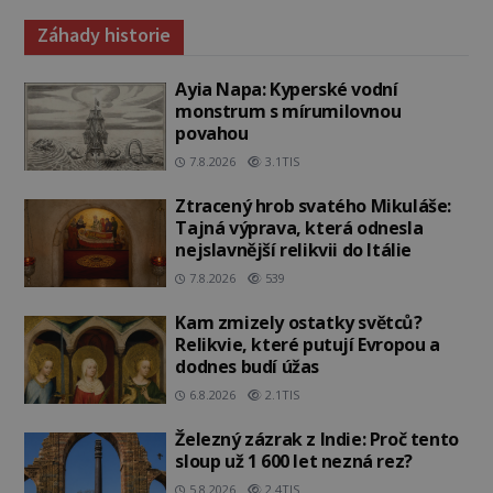
Záhady historie
Ayia Napa: Kyperské vodní
monstrum s mírumilovnou
povahou
7.8.2026
3.1TIS
Ztracený hrob svatého Mikuláše:
Tajná výprava, která odnesla
nejslavnější relikvii do Itálie
7.8.2026
539
Kam zmizely ostatky světců?
Relikvie, které putují Evropou a
dodnes budí úžas
6.8.2026
2.1TIS
Železný zázrak z Indie: Proč tento
sloup už 1 600 let nezná rez?
5.8.2026
2.4TIS