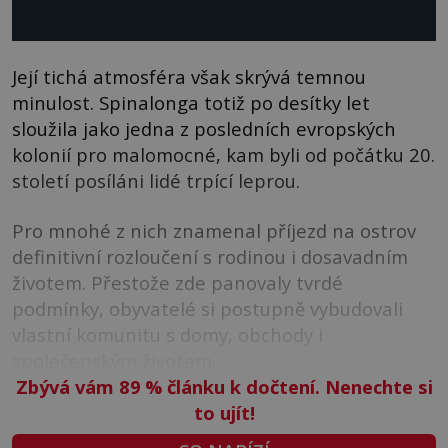
Její tichá atmosféra však skrývá temnou
minulost. Spinalonga totiž po desítky let
sloužila jako jedna z posledních evropských
kolonií pro malomocné, kam byli od počátku 20.
století posíláni lidé trpící leprou.
Pro mnohé z nich znamenal příjezd na ostrov
definitivní rozloučení s rodinou i dosavadním
životem. Přestože zde panovaly tvrdé
podmínky, obyvatelé si postupně vybudovali
vlastní komunitu s domy, obchody i
společenským životem.
Zbývá vám 89
%
článku k dočtení. Nenechte si
to ujít!