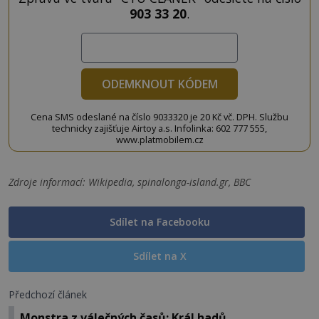
903 33 20
.
ODEMKNOUT KÓDEM
Cena SMS odeslané na číslo 9033320 je 20 Kč vč. DPH. Službu
technicky zajišťuje Airtoy a.s. Infolinka: 602 777 555,
www.platmobilem.cz
Zdroje informací:
Wikipedia, spinalonga-island.gr, BBC
Sdílet na Facebooku
Sdílet na X
Předchozí článek
Monstra z válečných časů: Král hadů