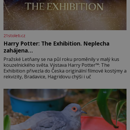
21stoleti.cz
Harry Potter: The Exhibition. Neplecha
zahájena…
Pražské Letňany se na půl roku proměnily v malý kus
kouzelnického světa. Výstava Harry Potter™: The
Exhibition přivezla do Česka originální filmové kostýmy a
rekvizity, Bradavice, Hagridovu chýši i uč