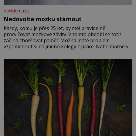
panidomu.cz
Nedovolte mozku stárnout
Každý, komu je přes 25 let, by měl pravidelně
procvičovat mozkové závity. V tomto období se totiž
začíná zhoršovat paměť. Možná máte problém
vzpomenout si na jméno kolegy z práce. Nebo marně v
paměti lovíte název knížky, kterou jste nedávno přečetli.
Je to opravdu tak, s věkem jako kdyby se paměť
rozhodla stávkovat. Cvičte