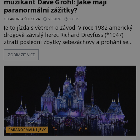
muzikant Dave Grohl: Jaké mají
paranormální zážitky?
OD
ANDREA ŠULCOVÁ
5.8.2026
2.6TIS
Je to jízda s větrem o závod. V roce 1982 americký
drogově závislý herec Richard Dreyfuss (*1947)
ztratí poslední zbytky sebezáchovy a prohání se
po silnicích ve svém mercedesu jako utržený ze
ZOBRAZIT VÍCE
řetězu. Vše vyvrcholí katastrofou, když to Dreyfuss
napálí v plné rychlosti do stromu! Policie ve vraku
následně nalezne schovaný kokain. Tímto
momentem se slavnému
PARANORMÁLNÍ JEVY