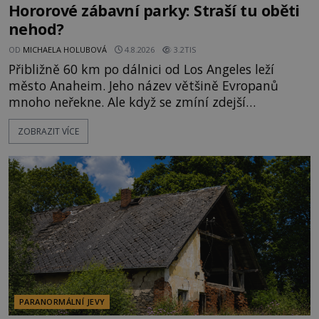
Hororové zábavní parky: Straší tu oběti
nehod?
OD
MICHAELA HOLUBOVÁ
4.8.2026
3.2TIS
Přibližně 60 km po dálnici od Los Angeles leží
město Anaheim. Jeho název většině Evropanů
mnoho neřekne. Ale když se zmíní zdejší
Disneyland, je hned jasno. Zábavní park vyroste na
ZOBRAZIT VÍCE
poklidném místě bývalého sadu pomerančovníků.
Klid tu teď rozhodně nepanuje, park navštíví
kolem 17 000 000 zábavychtivých lidí ročně. A ač je
velká snaha to utajit, někteří z
PARANORMÁLNÍ JEVY