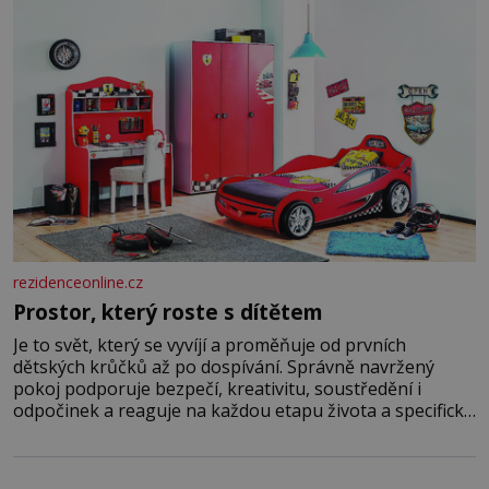
rezidenceonline.cz
Prostor, který roste s dítětem
Je to svět, který se vyvíjí a proměňuje od prvních
dětských krůčků až po dospívání. Správně navržený
pokoj podporuje bezpečí, kreativitu, soustředění i
odpočinek a reaguje na každou etapu života a specifické
potřeby dítěte. Pro nejmenší je klíčová jednoduchost,
měkkost a bezpečí, proto by pokoj miminka měl působit
především klidně a útulně. Předškolní věk je