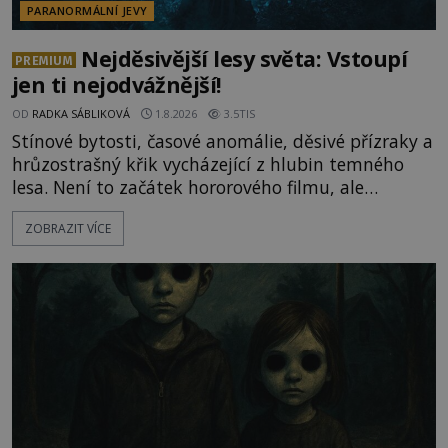
PARANORMÁLNÍ JEVY
Nejděsivější lesy světa: Vstoupí
PREMIUM
jen ti nejodvážnější!
OD
RADKA SÁBLIKOVÁ
1.8.2026
3.5TIS
Stínové bytosti, časové anomálie, děsivé přízraky a
hrůzostrašný křik vycházející z hlubin temného
lesa. Není to začátek hororového filmu, ale
události, které popisují návštěvníci lesů, které jsou
ZOBRAZIT VÍCE
označovány jako nejděsivější na světě. Lidé bydlící
v jejich blízkosti se jim i za bílého dne obloukem
vyhýbají! Už jste o těchto lesích slyšeli? A odvážili
byste se je navštívit? [gallery ids="17