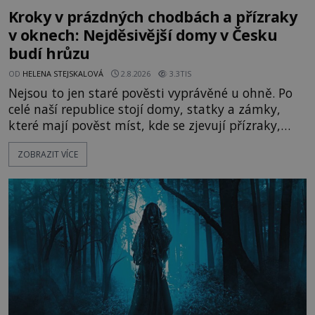
Kroky v prázdných chodbách a přízraky
v oknech: Nejděsivější domy v Česku
budí hrůzu
OD
HELENA STEJSKALOVÁ
2.8.2026
3.3TIS
Nejsou to jen staré pověsti vyprávěné u ohně. Po
celé naší republice stojí domy, statky a zámky,
které mají pověst míst, kde se zjevují přízraky,
ozývají nevysvětlitelné zvuky nebo se dějí podivné
ZOBRAZIT VÍCE
jevy. Zatímco historici většinou hledají racionální
vysvětlení, záhadologové upozorňují, že některé
lokality vykazují nápadně podobná svědectví po
celé generace. A právě tato opakující se svědectví
ud