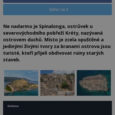
Sdílet na X
Ne nadarmo je Spinalonga, ostrůvek u
severovýchodního pobřeží Kréty, nazývaná
ostrovem duchů. Místo je zcela opuštěné a
jedinými živými tvory za branami ostrova jsou
turisté, kteří přijeli obdivovat ruiny starých
staveb.
Reklama