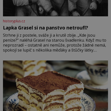
historyplus.cz
Lapka Grasel si na panstvo netroufl?
Strhne ji z postele, sváže ji a krutě zbije. „Kde jsou
peníze?“ naléhá Grasel na starou švadlenku. Když mu to
neprozradí – ostatně ani nemůže, protože žádné nemá,
spokojí se lupič s několika měďáky a štůčky látky.
Zraněná žena pár dní nato umírá. Je to muž nebývale
krutý. Jeho činy budí hrůzu ještě dlouho po jeho smrti