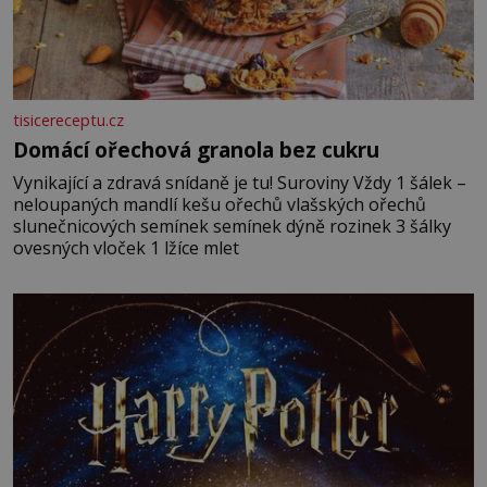
tisicereceptu.cz
Domácí ořechová granola bez cukru
Vynikající a zdravá snídaně je tu! Suroviny Vždy 1 šálek –
neloupaných mandlí kešu ořechů vlašských ořechů
slunečnicových semínek semínek dýně rozinek 3 šálky
ovesných vloček 1 lžíce mlet