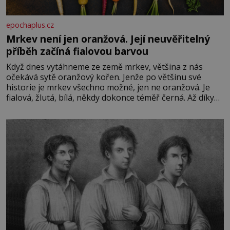
epochaplus.cz
Mrkev není jen oranžová. Její neuvěřitelný
příběh začíná fialovou barvou
Když dnes vytáhneme ze země mrkev, většina z nás
očekává sytě oranžový kořen. Jenže po většinu své
historie je mrkev všechno možné, jen ne oranžová. Je
fialová, žlutá, bílá, někdy dokonce téměř černá. Až díky
stovkám let pečlivého šlechtění se z ní stává zelenina,
bez které si českou zahradu ani nedokážeme představit.
Její příběh je