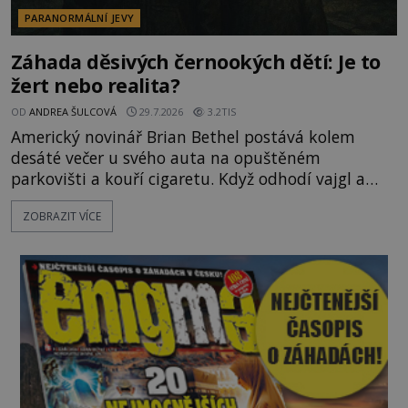
PARANORMÁLNÍ JEVY
Záhada děsivých černookých dětí: Je to
žert nebo realita?
OD
ANDREA ŠULCOVÁ
29.7.2026
3.2TIS
Americký novinář Brian Bethel postává kolem
desáté večer u svého auta na opuštěném
parkovišti a kouří cigaretu. Když odhodí vajgl a
chystá se nastoupit do auta, přijdou k němu dva
ZOBRAZIT VÍCE
mladí chlapci, kterým může být okolo 14 let.
„Pane, byl byste tak laskav a svezl nás domů? Je to
pouhých několik minut od tohoto parkoviště,“
zeptá se suverénně jeden z nich. P