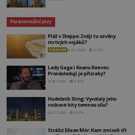
Paranormální jevy
Pláž v Dieppe: Znějí tu ozvěny
mrtvých vojáků?
PREMIUM
28.7.2026
3.1TIS
Lady Gaga i Keanu Reeves:
Pronásledují je přízraky?
28.7.2026
3.4TIS
Hudebník Sting: Vyvolaly jeho
rockové hity temnou sílu?
23.7.2026
3.4TIS
Strážci Eilean Mòr: Kam zmizeli tři