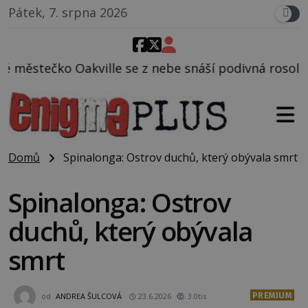
Pátek, 7. srpna 2026
e z nebe snáší podivná rosolovitá látka neznámého 
Domů
Spinalonga: Ostrov duchů, který obývala smrt
Spinalonga: Ostrov
duchů, který obývala
smrt
PREMIUM
od
ANDREA ŠULCOVÁ
23.6.2026
3.0tis