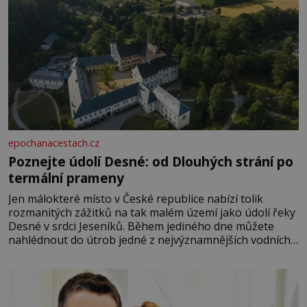
epochanacestach.cz
Poznejte údolí Desné: od Dlouhých strání po
termální prameny
Jen málokteré místo v České republice nabízí tolik
rozmanitých zážitků na tak malém území jako údolí řeky
Desné v srdci Jeseníků. Během jediného dne můžete
nahlédnout do útrob jedné z nejvýznamnějších vodních
elektráren v Evropě, vydat se na horské hřebeny, projet
se na koloběžce a den zakončit poznáváním památek ve
Velkých Losinách nebo v termálním