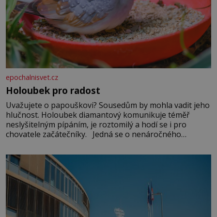
epochalnisvet.cz
Holoubek pro radost
Uvažujete o papouškovi? Sousedům by mohla vadit jeho
hlučnost. Holoubek diamantový komunikuje téměř
neslyšitelným pípáním, je roztomilý a hodí se i pro
chovatele začátečníky. Jedná se o nenáročného
klidného ptáčka, který většinu dne jen posedává. Hodně
času tráví na zemi, kde sbírá zbytky semínek Jeho
domovinou je prakticky celá Austrálie s výjimkou
pobřežní oblasti.