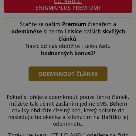
CO NABÍZÍ
ENIGMAPLUS PREMIUM?
Staňte se naším
Premium
čtenářem a
odemkněte
si tento i
tisíce
dalších
skvělých
článků
.
Navíc od nás obdržíte i celou řadu
hodnotných bonusů
!
ODEMKNOUT ČLÁNEK
Pokud si přejete odemknout pouze tento článek,
můžete tak učinit zasláním jediné SMS. Během
chvilky obdržíte číselný kód, který opíšete do
následujícího okénka a kliknutím na tlačítko jej
odemknete.
Zprávu ve tvaru "CTU CLANEK" odešlete na číslo