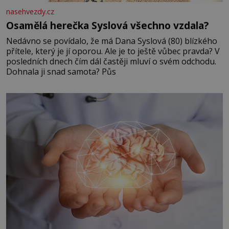
nasehvezdy.cz
Osamělá herečka Syslová všechno vzdala?
Nedávno se povídalo, že má Dana Syslová (80) blízkého
přítele, který je jí oporou. Ale je to ještě vůbec pravda? V
posledních dnech čím dál častěji mluví o svém odchodu.
Dohnala ji snad samota? Půs