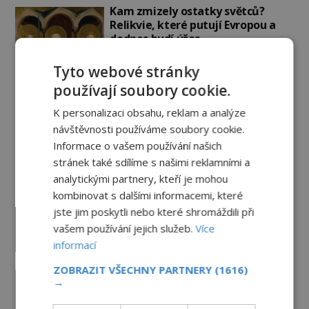
Kam zmizely ostatky světců?
Relikvie, které putují Evropou a
dodnes budí úžas
6.8.2026
2.7TIS
Tyto webové stránky
Železný zázrak z Indie: Proč tento
používají soubory cookie.
sloup už 1 600 let nezná rez?
K personalizaci obsahu, reklam a analýze
5.8.2026
2.7TIS
návštěvnosti používáme soubory cookie.
Informace o vašem používání našich
stránek také sdílíme s našimi reklamními a
Paranormální jevy
analytickými partnery, kteří je mohou
kombinovat s dalšími informacemi, které
Herec Richard Dreyfuss a
jste jim poskytli nebo které shromáždili při
muzikant Dave Grohl: Jaké mají
paranormální zážitky?
vašem používání jejich služeb.
Více
informací
PREMIUM
5.8.2026
2.9TIS
ZOBRAZIT VŠECHNY PARTNERY
(1616)
Hororové zábavní parky: Straší tu
→
oběti nehod?
4.8.2026
3.4TIS