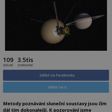
109
3.5tis
SDÍLENÍ
ZOBRAZENÍ
Sdílet na Facebooku
Sdílet na X
Metody poznávání sluneční soustavy jsou čím
dál tím dokonalejší. K pozorování jsme