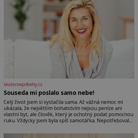
skutecnepribehy.cz
Souseda mi poslalo samo nebe!
Celý život jsem si vystačila sama. Až vážná nemoc mi
ukázala, že největším bohatstvím nejsou peníze ani
vlastní byt, ale člověk, který je ochotný podat pomocnou
ruku. Vždycky jsem byla spíš samotářka. Nepotřebovala
jsem kolem sebe partu kamarádek ani partnera. Stačily
mi knihy, práce a hlavně klid. Hned po studiích jsem