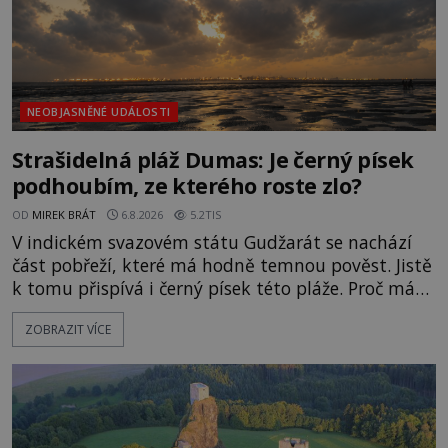
NEOBJASNĚNÉ UDÁLOSTI
Strašidelná pláž Dumas: Je černý písek
podhoubím, ze kterého roste zlo?
OD
MIREK BRÁT
6.8.2026
5.2TIS
V indickém svazovém státu Gudžarát se nachází
část pobřeží, které má hodně temnou pověst. Jistě
k tomu přispívá i černý písek této pláže. Proč má
pláž takové netypické zbarvení? Nakolik jsou
ZOBRAZIT VÍCE
pravdivé historky, že zde došlo k nevysvětlitelným
zmizením turistů? Ti, kteří se nebojí, nás mohou
následovat. Vstupujeme na pláž Dumas ve městě
Surat. Gu