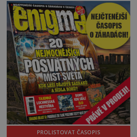
jistotou neví, kdo jej napsal, kdy vznikl ani co
vlastně vypráví. Rohoncský kodex se poprvé
objevuje v roce
PROLISTOVAT ČASOPIS