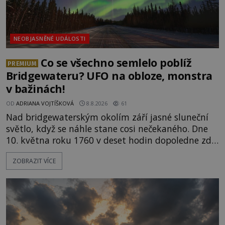
NEOBJASNĚNÉ UDÁLOSTI
Co se všechno semlelo poblíž
PREMIUM
Bridgewateru? UFO na obloze, monstra
v bažinách!
OD
ADRIANA VOJTÍŠKOVÁ
8.8.2026
61
Nad bridgewaterským okolím září jasné sluneční
světlo, když se náhle stane cosi nečekaného. Dne
10. května roku 1760 v deset hodin dopoledne zde
dojde k vůbec prvnímu historicky doloženému
ZOBRAZIT VÍCE
přeletu UFO. Podle záznamů vyzařuje takové
světlo, že vypadá jako „koule hořícího ohně“. Jde
jen o nějaký optický klam, nebo se zde skutečně
právě vznáší mimozemská loď