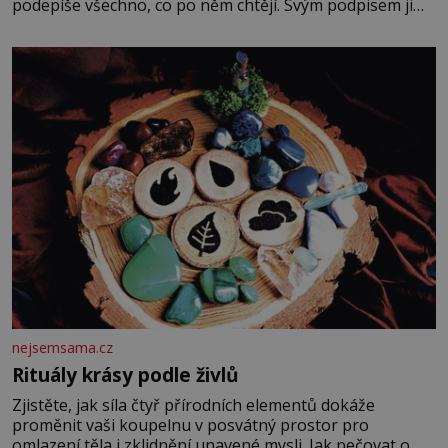
podepíše všechno, co po něm chtějí. Svým podpisem jim
potvrdí také to, že na něj během výslechů nikdo nevyvíjel
fyzický ani psychický nátlak. Syn brněnského řezníka
chce být knězem a
nejsemsama.cz
Rituály krásy podle živlů
Zjistěte, jak síla čtyř přírodních elementů dokáže
proměnit vaši koupelnu v posvátný prostor pro
omlazení těla i zklidnění unavené mysli. Jak pečovat o