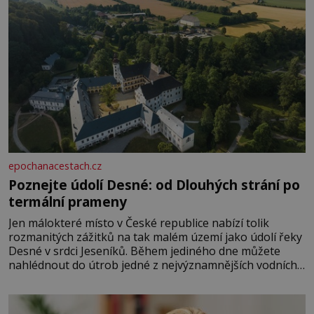
epochanacestach.cz
Poznejte údolí Desné: od Dlouhých strání po
termální prameny
Jen málokteré místo v České republice nabízí tolik
rozmanitých zážitků na tak malém území jako údolí řeky
Desné v srdci Jeseníků. Během jediného dne můžete
nahlédnout do útrob jedné z nejvýznamnějších vodních
elektráren v Evropě, vydat se na horské hřebeny, projet
se na koloběžce a den zakončit poznáváním památek ve
Velkých Losinách nebo v termálním