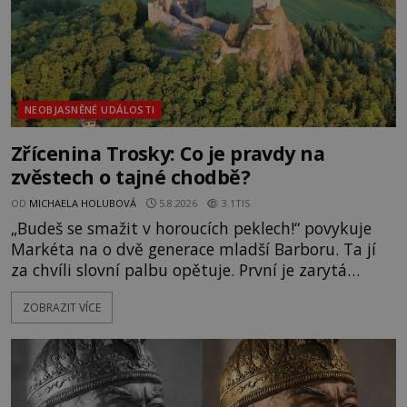
NEOBJASNĚNÉ UDÁLOSTI
Zřícenina Trosky: Co je pravdy na
zvěstech o tajné chodbě?
OD
MICHAELA HOLUBOVÁ
5.8.2026
3.1TIS
„Budeš se smažit v horoucích peklech!“ povykuje
Markéta na o dvě generace mladší Barboru. Ta jí
za chvíli slovní palbu opětuje. První je zarytá
katolička, druhá přesvědčená kališnice. A každá z
ZOBRAZIT VÍCE
nich se usídlí na jedné z věží slavného hradu
Trosky. Šlechtic Ota IV. z Bergova (1399–1452) patří
mezi vůdce protihusitského boje. Za manželku má
skutečně jistou