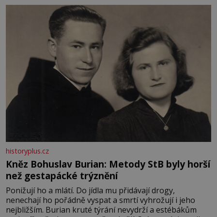
měkkost a bezpečí, proto by pokoj miminka měl působit
především klidně a útulně. Předškolní věk je
historyplus.cz
Kněz Bohuslav Burian: Metody StB byly horší
než gestapácké trýznění
Ponižují ho a mlátí. Do jídla mu přidávají drogy,
nenechají ho pořádně vyspat a smrtí vyhrožují i jeho
nejbližším. Burian kruté týrání nevydrží a estébákům