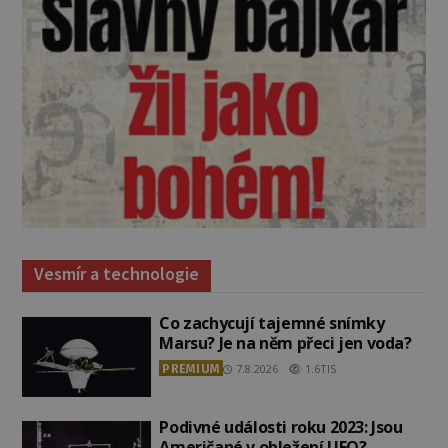
Vesmír a technologie
Co zachycují tajemné snímky
Marsu? Je na něm přeci jen voda?
PREMIUM
7.8.2026
1.6TIS
Podivné události roku 2023: Jsou
Američané v obležení UFO?