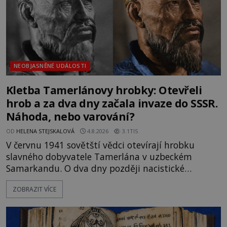
NEOBJASNĚNÉ UDÁLOSTI
Kletba Tamerlánovy hrobky: Otevřeli
hrob a za dva dny začala invaze do SSSR.
Náhoda, nebo varování?
OD
HELENA STEJSKALOVÁ
4.8.2026
3.1TIS
V červnu 1941 sovětští vědci otevírají hrobku
slavného dobyvatele Tamerlána v uzbeckém
Samarkandu. O dva dny později nacistické
Německo zahajuje operaci Barbarossa a napadá
ZOBRAZIT VÍCE
Sovětský svaz. Shoda dat je natolik zarážející, že se
rodí jedna z nejslavnějších „kleteb“ 20. století. Je
na legendě něco pravdy, nebo jde jen o fascinující
souhru okolností? Když antropolog Michail