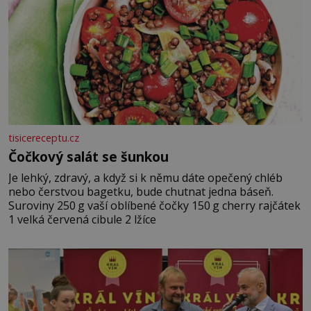
tisicereceptu.cz
Čočkový salát se šunkou
Je lehký, zdravý, a když si k němu dáte opečený chléb
nebo čerstvou bagetku, bude chutnat jedna báseň.
Suroviny 250 g vaší oblíbené čočky 150 g cherry rajčátek
1 velká červená cibule 2 lžíce