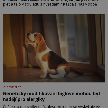
pleť a tělo v souladu s hvězdami? Každá z nás v sobě
nese otisk vesmíru, který se projevuje nejen v naší
povaze, ale i v potřebách naší pokožky. Ohnivá znamení
Ženy narozené ve znamení Berana, Lva a Střelce v sobě
nesou žár, odvahu a neutuchající elán. Vaše
21stoleti.cz
Geneticky modifikovaní bíglové mohou být
nadějí pro alergiky
Češi jsou milovníky psů, alespoň jeden se vyskytuje ve