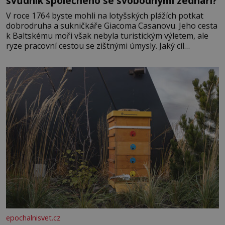
svůdník společného se svobodnými zednáři?
V roce 1764 byste mohli na lotyšských plážích potkat
dobrodruha a sukničkáře Giacoma Casanovu. Jeho cesta
k Baltskému moři však nebyla turistickým výletem, ale
ryze pracovní cestou se zištnými úmysly. Jaký cíl
Casanova sledoval, když se například procházel uličkami
lotyšské Rigy? Casanova v Pobaltí kontaktoval tamní
zednářské lóže. Nebyl v této oblasti žádným nováčkem,
protože do zednářské
epochalnisvet.cz