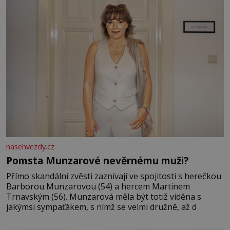
odešla z rodného města,
nasehvezdy.cz
Pomsta Munzarové nevěrnému muži?
Přímo skandální zvěsti zaznívají ve spojitosti s herečkou
Barborou Munzarovou (54) a hercem Martinem
Trnavským (56). Munzarová měla být totiž viděna s
jakýmsi sympaťákem, s nímž se velmi družně, až d