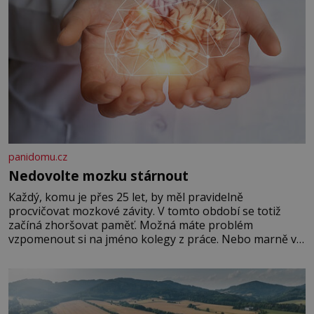
panidomu.cz
Nedovolte mozku stárnout
Každý, komu je přes 25 let, by měl pravidelně
procvičovat mozkové závity. V tomto období se totiž
začíná zhoršovat paměť. Možná máte problém
vzpomenout si na jméno kolegy z práce. Nebo marně v
paměti lovíte název knížky, kterou jste nedávno přečetli.
Je to opravdu tak, s věkem jako kdyby se paměť
rozhodla stávkovat. Cvičte