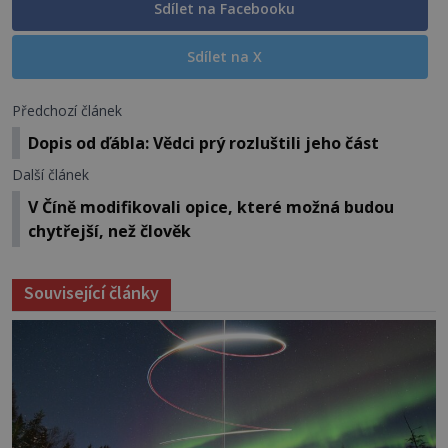
Sdílet na Facebooku
Sdílet na X
Předchozí článek
Dopis od ďábla: Vědci prý rozluštili jeho část
Další článek
V Číně modifikovali opice, které možná budou
chytřejší, než člověk
Související články