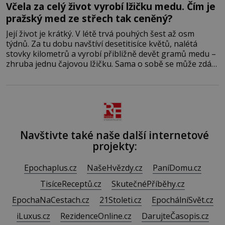
Včela za celý život vyrobí lžičku medu. Čím je
pražský med ze střech tak ceněný?
Její život je krátký. V létě trvá pouhých šest až osm
týdnů. Za tu dobu navštíví desetitisíce květů, nalétá
stovky kilometrů a vyrobí přibližně devět gramů medu –
zhruba jednu čajovou lžičku. Sama o sobě se může zdát
bezvýznamná. Teprve když se spojí s dalšími desítkami
tisíc příslušnic svého včelstva, vznikne jeden z
nejdokonalejších organismů
Navštivte také naše další internetové
projekty:
Epochaplus.cz
NašeHvězdy.cz
PaníDomu.cz
TisíceReceptů.cz
SkutečnéPříběhy.cz
EpochaNaCestach.cz
21Stoleti.cz
EpochálníSvět.cz
iLuxus.cz
RezidenceOnline.cz
DarujteČasopis.cz