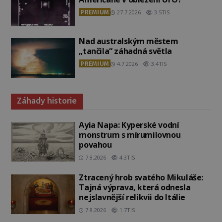
PREMIUM
27.7.2026
3.5TIS
Nad australským městem
„tančila“ záhadná světla
PREMIUM
4.7.2026
3.4TIS
Záhady historie
Ayia Napa: Kyperské vodní
monstrum s mírumilovnou
povahou
7.8.2026
4.3TIS
Ztracený hrob svatého Mikuláše:
Tajná výprava, která odnesla
nejslavnější relikvii do Itálie
7.8.2026
1.7TIS