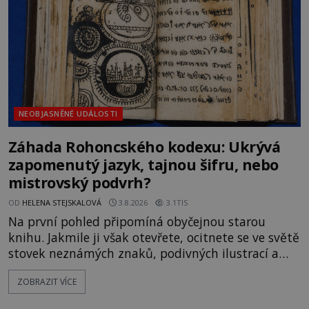
Gerasimov (1907-1970) a
NEOBJASNĚNÉ UDÁLOSTI
Záhada Rohoncského kodexu: Ukrývá
zapomenutý jazyk, tajnou šifru, nebo
mistrovský podvrh?
OD
HELENA STEJSKALOVÁ
3.8.2026
3.1TIS
Na první pohled připomíná obyčejnou starou
knihu. Jakmile ji však otevřete, ocitnete se ve světě
stovek neznámých znaků, podivných ilustrací a
textu, který už téměř dvě století vzdoruje všem
ZOBRAZIT VÍCE
pokusům o rozluštění. Rohoncský kodex patří mezi
největší záhady evropských dějin a dodnes nikdo s