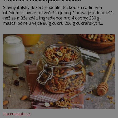
Slavný italský dezert je ideální tečkou za rodinným
obědem i slavnostní večeří a jeho příprava je jednodušší,
než se může zdát. Ingredience pro 4 osoby: 250 g
mascarpone 3 vejce 80 g cukru 200 g cukrářských
piškotů 250 ml silné kávy 2 lžíce amaretta kakao na
posypání Postup: Oddělte žloutky od bílků. Žloutky
vyšlehejte s cukrem do světlé pěny a postupně do nich
vmíchejte mascarpone, aby vznikl hladký
tisicereceptu.cz