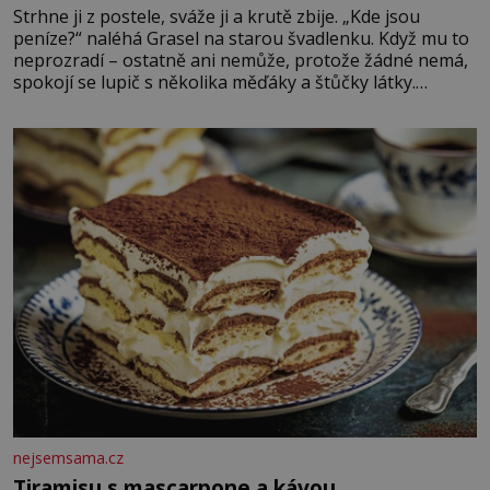
Strhne ji z postele, sváže ji a krutě zbije. „Kde jsou
peníze?“ naléhá Grasel na starou švadlenku. Když mu to
neprozradí – ostatně ani nemůže, protože žádné nemá,
spokojí se lupič s několika měďáky a štůčky látky.
Zraněná žena pár dní nato umírá. Je to muž nebývale
krutý. Jeho činy budí hrůzu ještě dlouho po jeho smrti
nejsemsama.cz
Tiramisu s mascarpone a kávou