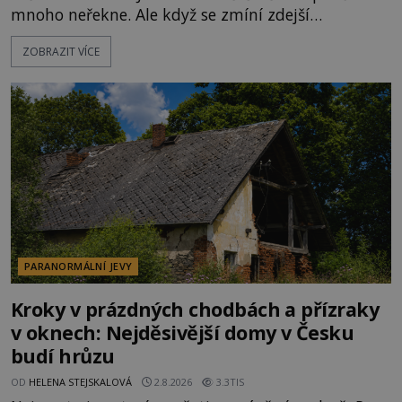
mnoho neřekne. Ale když se zmíní zdejší
Disneyland, je hned jasno. Zábavní park vyroste na
ZOBRAZIT VÍCE
poklidném místě bývalého sadu pomerančovníků.
Klid tu teď rozhodně nepanuje, park navštíví
kolem 17 000 000 zábavychtivých lidí ročně. A ač je
velká snaha to utajit, někteří z
PARANORMÁLNÍ JEVY
Kroky v prázdných chodbách a přízraky
v oknech: Nejděsivější domy v Česku
budí hrůzu
OD
HELENA STEJSKALOVÁ
2.8.2026
3.3TIS