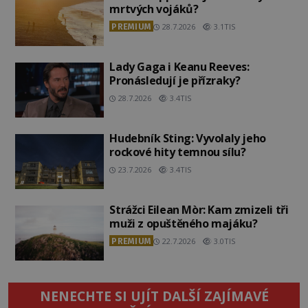
mrtvých vojáků?
PREMIUM
28.7.2026
3.1TIS
Lady Gaga i Keanu Reeves:
Pronásledují je přízraky?
28.7.2026
3.4TIS
Hudebník Sting: Vyvolaly jeho
rockové hity temnou sílu?
23.7.2026
3.4TIS
Strážci Eilean Mòr: Kam zmizeli tři
muži z opuštěného majáku?
PREMIUM
22.7.2026
3.0TIS
NENECHTE SI UJÍT DALŠÍ ZAJÍMAVÉ