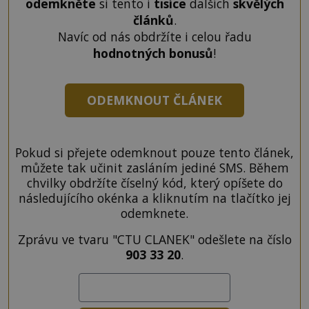
odemkněte
si tento i
tisíce
dalších
skvělých
článků
.
Navíc od nás obdržíte i celou řadu
hodnotných bonusů
!
ODEMKNOUT ČLÁNEK
Pokud si přejete odemknout pouze tento článek,
můžete tak učinit zasláním jediné SMS. Během
chvilky obdržíte číselný kód, který opíšete do
následujícího okénka a kliknutím na tlačítko jej
odemknete.
Zprávu ve tvaru "CTU CLANEK" odešlete na číslo
903 33 20
.