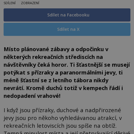
SDÍLENÍ
ZOBRAZENÍ
Sdílet na Facebooku
Sdílet na X
Místo plánované zábavy a odpočinku v
některých rekreačních střediscích na
návštěvníky čeká horor. Ti šťastnější se musejí
potýkat s přízraky a paranormálními jevy, ti
méně šťastní se z letního tábora nikdy
nevrátí. Kromě duchů totiž v kempech řádí i
nedopadení vrahové!
I když jsou přízraky, duchové a nadpřirozené
jevy jsou pro někoho vyhledávanou atrakcí, v
rekreačních letoviscích jsou spíše na obtíž.
Temná minulost místa a její přetrvávající děsivé