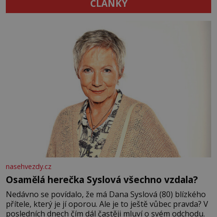
ČLÁNKY
nasehvezdy.cz
Osamělá herečka Syslová všechno vzdala?
Nedávno se povídalo, že má Dana Syslová (80) blízkého
přítele, který je jí oporou. Ale je to ještě vůbec pravda? V
posledních dnech čím dál častěji mluví o svém odchodu.