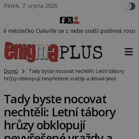
Pátek, 7. srpna 2026
se z nebe snáší podivná rosolovitá látka neznámého
Domů
Tady byste nocovat nechtěli: Letní tábory
hrůzy obklopují nevyřešené vraždy a děsivé jevy!
Tady byste nocovat
nechtěli: Letní tábory
hrůzy obklopují
nevyřešené vraždy a