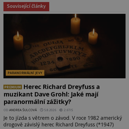
Související články
PARANORMÁLNÍ JEVY
Herec Richard Dreyfuss a
PREMIUM
muzikant Dave Grohl: Jaké mají
paranormální zážitky?
OD
ANDREA ŠULCOVÁ
5.8.2026
2.6TIS
Je to jízda s větrem o závod. V roce 1982 americký
drogově závislý herec Richard Dreyfuss (*1947)