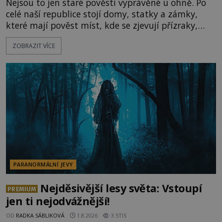
Nejsou to jen staré pověsti vyprávěné u ohně. Po
celé naší republice stojí domy, statky a zámky,
které mají pověst míst, kde se zjevují přízraky,
ozývají nevysvětlitelné zvuky nebo se dějí podivné
ZOBRAZIT VÍCE
jevy. Zatímco historici většinou hledají racionální
vysvětlení, záhadologové upozorňují, že některé
lokality vykazují nápadně podobná svědectví po
celé generace. A právě tato opakující se svědectví
ud
PARANORMÁLNÍ JEVY
Nejděsivější lesy světa: Vstoupí
PREMIUM
jen ti nejodvážnější!
OD
RADKA SÁBLIKOVÁ
1.8.2026
3.5TIS