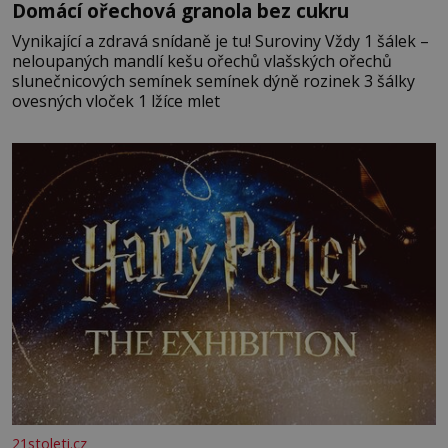
Domácí ořechová granola bez cukru
Vynikající a zdravá snídaně je tu! Suroviny Vždy 1 šálek –
neloupaných mandlí kešu ořechů vlašských ořechů
slunečnicových semínek semínek dýně rozinek 3 šálky
ovesných vloček 1 lžíce mlet
21stoleti.cz