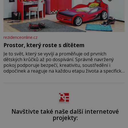
rezidenceonline.cz
Prostor, který roste s dítětem
Je to svět, který se vyvíjí a proměňuje od prvních
dětských krůčků až po dospívání. Správně navržený
pokoj podporuje bezpečí, kreativitu, soustředění i
odpočinek a reaguje na každou etapu života a specifické
potřeby dítěte. Pro nejmenší je klíčová jednoduchost,
měkkost a bezpečí, proto by pokoj miminka měl působit
především klidně a útulně. Předškolní věk je
Navštivte také naše další internetové
projekty: