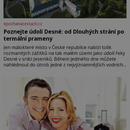
epochanacestach.cz
Poznejte údolí Desné: od Dlouhých strání po
termální prameny
Jen málokteré místo v České republice nabízí tolik
rozmanitých zážitků na tak malém území jako údolí řeky
Desné v srdci Jeseníků. Během jediného dne můžete
nahlédnout do útrob jedné z nejvýznamnějších vodních
elektráren v Evropě, vydat se na horské hřebeny, projet
se na koloběžce a den zakončit poznáváním památek ve
Velkých Losinách nebo v termálním