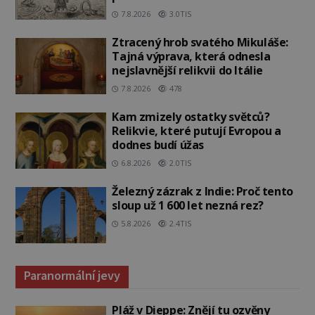
7.8.2026
3.0TIS
Ztracený hrob svatého Mikuláše:
Tajná výprava, která odnesla
nejslavnější relikvii do Itálie
7.8.2026
478
Kam zmizely ostatky světců?
Relikvie, které putují Evropou a
dodnes budí úžas
6.8.2026
2.0TIS
Železný zázrak z Indie: Proč tento
sloup už 1 600 let nezná rez?
5.8.2026
2.4TIS
Paranormální jevy
Pláž v Dieppe: Znějí tu ozvěny