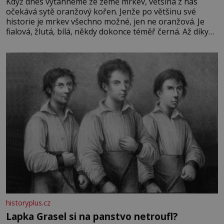
Když dnes vytáhneme ze země mrkev, většina z nás
očekává sytě oranžový kořen. Jenže po většinu své
historie je mrkev všechno možné, jen ne oranžová. Je
fialová, žlutá, bílá, někdy dokonce téměř černá. Až díky
stovkám let pečlivého šlechtění se z ní stává zelenina,
bez které si českou zahradu ani nedokážeme představit.
Její příběh je
historyplus.cz
Lapka Grasel si na panstvo netroufl?