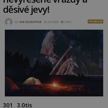
děsivé jevy!
PREMIUM
od
EVA SOUKUPOVÁ
22.4.2023
3.0tis
301
3.0tis