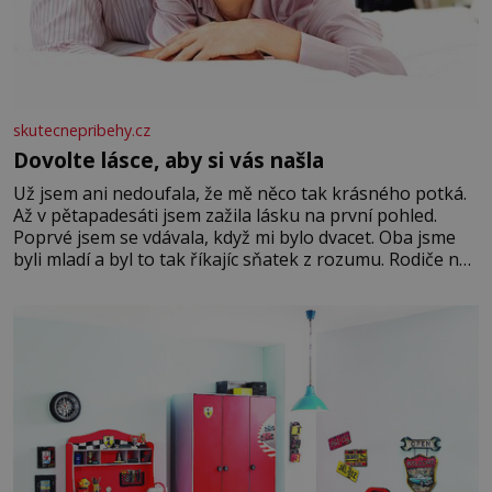
skutecnepribehy.cz
Dovolte lásce, aby si vás našla
Už jsem ani nedoufala, že mě něco tak krásného potká.
Až v pětapadesáti jsem zažila lásku na první pohled.
Poprvé jsem se vdávala, když mi bylo dvacet. Oba jsme
byli mladí a byl to tak říkajíc sňatek z rozumu. Rodiče nás
dali dohromady, Toník byl dobře zaopatřený mladý muž.
Manželství nám oběma moc nesvědčilo, brzy jsme zjistili,
že