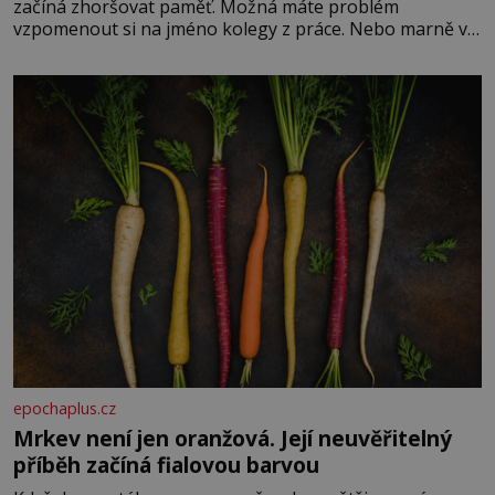
začíná zhoršovat paměť. Možná máte problém
vzpomenout si na jméno kolegy z práce. Nebo marně v
paměti lovíte název knížky, kterou jste nedávno přečetli.
Je to opravdu tak, s věkem jako kdyby se paměť
rozhodla stávkovat. Cvičte
epochaplus.cz
Mrkev není jen oranžová. Její neuvěřitelný
příběh začíná fialovou barvou