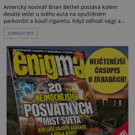
Americký novinář Brian Bethel postává kolem
desáté večer u svého auta na opuštěném
parkovišti a kouří cigaretu. Když odhodí vajgl a
chystá se nastoupit do auta, přijdou k němu dva
ZOBRAZIT VÍCE
mladí chlapci, kterým může být okolo 14 let.
„Pane, byl byste tak laskav a svezl nás domů? Je to
pouhých několik minut od tohoto parkoviště,“
zeptá se suverénně jeden z nich. P