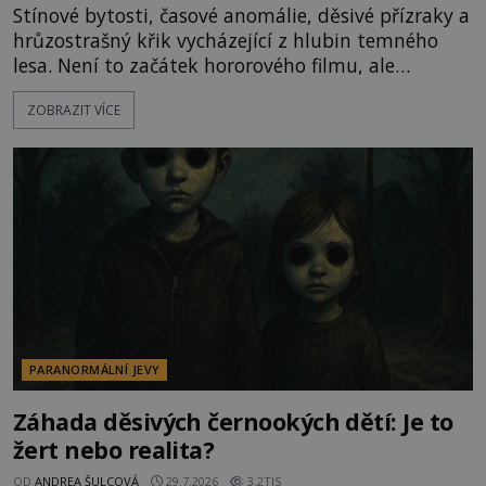
Stínové bytosti, časové anomálie, děsivé přízraky a
hrůzostrašný křik vycházející z hlubin temného
lesa. Není to začátek hororového filmu, ale
události, které popisují návštěvníci lesů, které jsou
ZOBRAZIT VÍCE
označovány jako nejděsivější na světě. Lidé bydlící
v jejich blízkosti se jim i za bílého dne obloukem
vyhýbají! Už jste o těchto lesích slyšeli? A odvážili
byste se je navštívit? [gallery ids="17
PARANORMÁLNÍ JEVY
Záhada děsivých černookých dětí: Je to
žert nebo realita?
OD
ANDREA ŠULCOVÁ
29.7.2026
3.2TIS