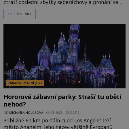
ztratí poslední zbytky sebezáchovy a prohání se
po silnicích ve svém mercedesu jako utržený ze
ZOBRAZIT VÍCE
řetězu. Vše vyvrcholí katastrofou, když to Dreyfuss
napálí v plné rychlosti do stromu! Policie ve vraku
následně nalezne schovaný kokain. Tímto
momentem se slavnému
PARANORMÁLNÍ JEVY
Hororové zábavní parky: Straší tu oběti
nehod?
OD
MICHAELA HOLUBOVÁ
4.8.2026
3.2TIS
Přibližně 60 km po dálnici od Los Angeles leží
město Anaheim. Jeho název většině Evropanů