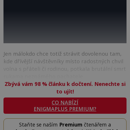
Jen málokdo chce totiž strávit dovolenou tam,
kde dřívější návštěvníky místo radostných chvil
volna s přáteli či rodinou, potkala brutální smrt
rukama neznámého pachatele.
Zbývá vám 98
%
článku k dočtení. Nenechte si
to ujít!
CO NABÍZÍ
ENIGMAPLUS PREMIUM?
Staňte se naším
Premium
čtenářem a