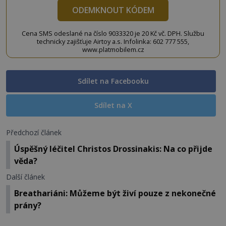
ODEMKNOUT KÓDEM
Cena SMS odeslané na číslo 9033320 je 20 Kč vč. DPH. Službu
technicky zajišťuje Airtoy a.s. Infolinka: 602 777 555,
www.platmobilem.cz
Sdílet na Facebooku
Sdílet na X
Předchozí článek
Úspěšný léčitel Christos Drossinakis: Na co přijde
věda?
Další článek
Breathariáni: Můžeme být živí pouze z nekonečné
prány?