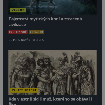
ZÁZRAKY
Tajemství mytických koní a ztracená
civilizace
EXKLUZIVNĚ
PREMIUM
OD
JAN A. NOVÁK
3.6TIS
ZÁHADY HISTORIE
Kde vlastně sídlil muž, kterého se obával i
Řím