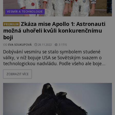
VESMÍR A TECHNOLOGIE
Zkáza mise Apollo 1: Astronauti
PREMIUM
možná uhořeli kvůli konkurenčnímu
boji
OD
EVA SOUKUPOVÁ
28.11.2022
3.1TIS
Dobývání vesmíru se stalo symbolem studené
války, v níž bojuje USA se Sovětským svazem o
technologickou nadvládu. Podle všeho ale boje
probíhají také uvnitř znesvářených táborů.
ZOBRAZIT VÍCE
Vzájemná nevraživost firem podílejících se na
americkém vesmírném programu měla skončit
obrovskou tragédií. Mise Apollo 1 skončila ještě
dřív, než vůbec mohla začít. Bezprostředně