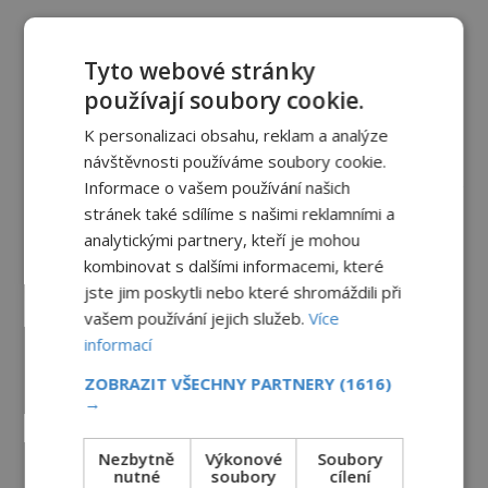
Kam zmizely ostatky světců?
Relikvie, které putují Evropou a
Tyto webové stránky
dodnes budí úžas
používají soubory cookie.
6.8.2026
3.3TIS
K personalizaci obsahu, reklam a analýze
návštěvnosti používáme soubory cookie.
Paranormální jevy
Informace o vašem používání našich
stránek také sdílíme s našimi reklamními a
Nešťastný duch oběšené milenky
analytickými partnery, kteří je mohou
děsí studentky
kombinovat s dalšími informacemi, které
8.8.2026
5.0TIS
jste jim poskytli nebo které shromáždili při
vašem používání jejich služeb.
Více
Herec Richard Dreyfuss a
informací
muzikant Dave Grohl: Jaké mají
paranormální zážitky?
ZOBRAZIT VŠECHNY PARTNERY
(1616)
→
PREMIUM
5.8.2026
3.3TIS
Hororové zábavní parky: Straší tu
Nezbytně
Výkonové
Soubory
oběti nehod?
nutné
soubory
cílení