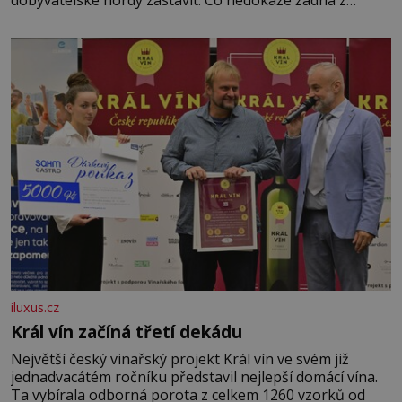
asijských říší, co nedokážou Němci – to dokáže český
král. Nebo že by ne? Mongolové od roku 1223 postupují
podél Kaspického a Azovského moře,
iluxus.cz
Král vín začíná třetí dekádu
Největší český vinařský projekt Král vín ve svém již
jednadvacátém ročníku představil nejlepší domácí vína.
Ta vybírala odborná porota z celkem 1260 vzorků od