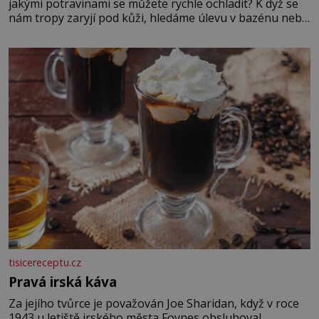
jakými potravinami se můžete rychle ochladit? K dyž se
nám tropy zaryjí pod kůži, hledáme úlevu v bazénu nebo
pomocí klimatizace. Jenže ne vždycky můžeme být v jejich
blízkosti. Nemusíte však zoufat. Pokud budete mít
promyšlený jídelníček, žadné pařáky si na vás
tisicereceptu.cz
Pravá irská káva
Za jejího tvůrce je považován Joe Sharidan, když v roce
1943 u letiště irského města Foynes obsluhoval