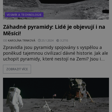
VESMÍR A TECHNOLOGIE
Záhadné pyramidy: Lidé je objevují i na
Měsíci!
OD
KAROLÍNA TRNKOVÁ
25.1.2024
3.2TIS
Zpravidla jsou pyramidy spojovány s vyspělou a
poněkud tajemnou civilizací dávné historie. Jak ale
uchopit pyramidy, které nestojí na Zemi? Jsou i
ony dílem inteligentních stavitelů, nebo je snad
ZOBRAZIT VÍCE
vytvořila příroda? Tyto otázky obklopují také
pyramidy na Měsíci, kde jich stojí hned několik! V
prosinci roku 1972 dosedá modul s posádkou
poslední pilo