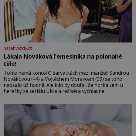
nasehvezdy.cz
Lákala Nováková řemeslníka na polonahé
tělo!
Tohle nemá konce! O šarvátkách mezi manželi Sandrou
Novákovou (44) a Vojtěchem Moravcem (39) se toho
napsalo už hodně. Ale kdo by doufal, že horká zem u
herečky ze seriálu Ulice a režiséra vychladne,