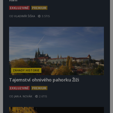
EXKLUZIVNĚ
PREMIUM
OD
VLADIMÍR ŠIŠKA
3.5TIS
ZÁHADY HISTORIE
Tajemství ohnivého pahorku Žiži
EXKLUZIVNĚ
PREMIUM
OD
JAN A. NOVÁK
2.6TIS