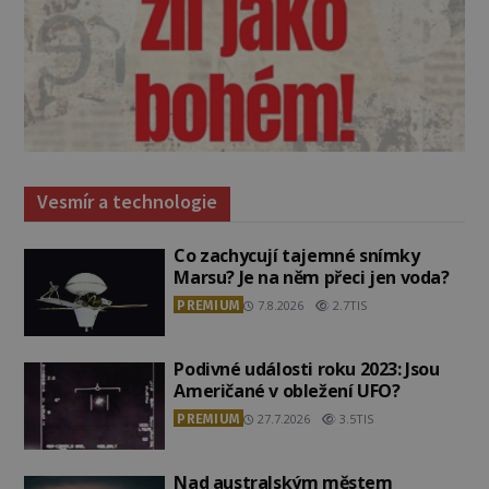
Vesmír a technologie
Co zachycují tajemné snímky
Marsu? Je na něm přeci jen voda?
PREMIUM
7.8.2026
2.7TIS
Podivné události roku 2023: Jsou
Američané v obležení UFO?
PREMIUM
27.7.2026
3.5TIS
Nad australským městem