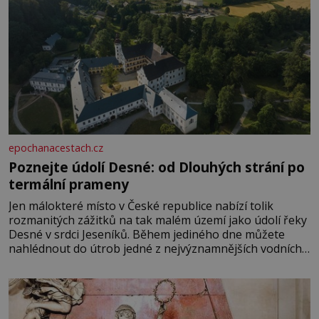
epochanacestach.cz
Poznejte údolí Desné: od Dlouhých strání po
termální prameny
Jen málokteré místo v České republice nabízí tolik
rozmanitých zážitků na tak malém území jako údolí řeky
Desné v srdci Jeseníků. Během jediného dne můžete
nahlédnout do útrob jedné z nejvýznamnějších vodních
elektráren v Evropě, vydat se na horské hřebeny, projet
se na koloběžce a den zakončit poznáváním památek ve
Velkých Losinách nebo v termálním