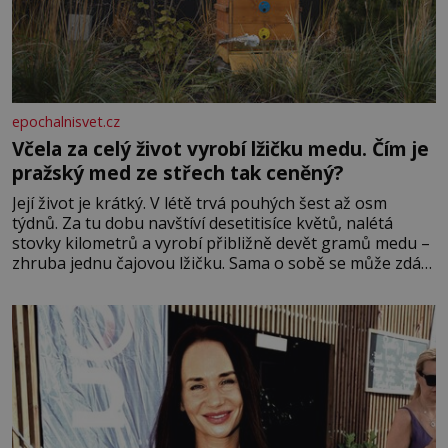
epochalnisvet.cz
Včela za celý život vyrobí lžičku medu. Čím je
pražský med ze střech tak ceněný?
Její život je krátký. V létě trvá pouhých šest až osm
týdnů. Za tu dobu navštíví desetitisíce květů, nalétá
stovky kilometrů a vyrobí přibližně devět gramů medu –
zhruba jednu čajovou lžičku. Sama o sobě se může zdát
bezvýznamná. Teprve když se spojí s dalšími desítkami
tisíc příslušnic svého včelstva, vznikne jeden z
nejdokonalejších organismů