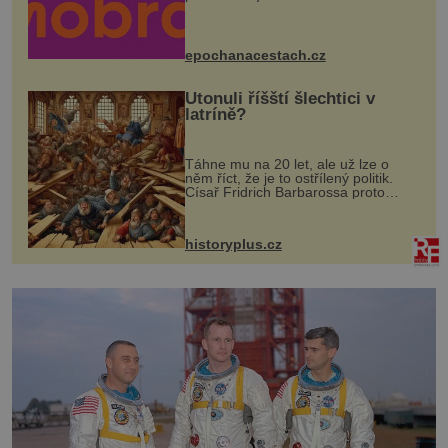
program se odehraje na Karlově a
Husově náměstí. Návštěvníci se
mohou těšit na víno, burčák, pes...
epochanacestach.cz
Utonuli říšští šlechtici v
latríně?
Táhne mu na 20 let, ale už lze o
něm říct, že je to ostřílený politik.
Císař Fridrich Barbarossa proto
posílá svého syna a dědice Jindřicha
VI. do Erfurtu, aby se stal
prostředníkem při řešení sporu m...
historyplus.cz