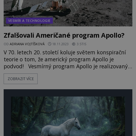
VESMÍR A TECHNOLOGIE
Zfalšovali Američané program Apollo?
OD
ADRIANA VOJTÍŠKOVÁ
18.11.2023
3.5TIS
V 70. letech 20. století koluje světem konspirační
teorie o tom, že americký program Apollo je
podvod! Vesmírný program Apollo je realizovaný v
letech 1961–1972 a má za cíl přistání kosmonautů
ZOBRAZIT VÍCE
na Měsíci a jejich návrat. Poprvé je úspěchu
dosaženo v roce 1969, kdy na povrch Měsíce
vystoupí astronauti Neil Armstrong (1930–2012) a
Buzz Aldrin (*193