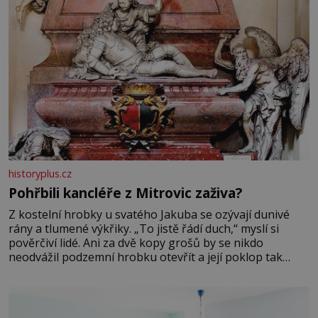
historyplus.cz
Pohřbili kancléře z Mitrovic zaživa?
Z kostelní hrobky u svatého Jakuba se ozývají dunivé
rány a tlumené výkřiky. „To jistě řádí duch,“ myslí si
pověrčiví lidé. Ani za dvě kopy grošů by se nikdo
neodvážil podzemní hrobku otevřít a její poklop tak
raději jen skrápí svěcenou vodou. Za několik dní divné
burácení skutečně ustane. Když o mnoho let později
hrobku