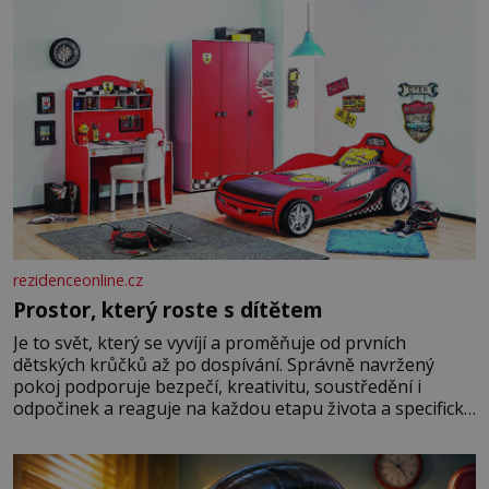
rezidenceonline.cz
Prostor, který roste s dítětem
Je to svět, který se vyvíjí a proměňuje od prvních
dětských krůčků až po dospívání. Správně navržený
pokoj podporuje bezpečí, kreativitu, soustředění i
odpočinek a reaguje na každou etapu života a specifické
potřeby dítěte. Pro nejmenší je klíčová jednoduchost,
měkkost a bezpečí, proto by pokoj miminka měl působit
především klidně a útulně. Předškolní věk je