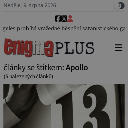
Neděle, 9. srpna 2026
ažedné běsnění satanistického gangu vedeného Char
články se štítkem:
Apollo
(5 nalezených článků)