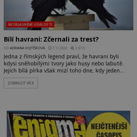
NEOBJASNĚNÉ UDÁLOSTI
Bílí havrani: Zčernali za trest?
OD
ADRIANA VOJTÍŠKOVÁ
7.11.2022
2.6TIS
Jedna z římských legend praví, že havrani byli
kdysi sněhobílými tvory jako husy nebo labutě.
Jejich bílá pírka však mizí toho dne, kdy jeden
havran svému veliteli Apollónovi prozradí, že mu
ZOBRAZIT VÍCE
thessálská nymfa Koronis, která předtím Apollóna
pobláznila, byla nevěrná. Bůh usmrtí nymfu
šípem ze svého luku, ale zlost si vybije i na poslu
této zdrcuj