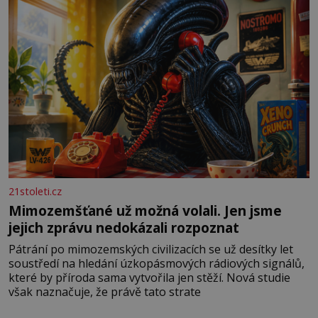
21stoleti.cz
Mimozemšťané už možná volali. Jen jsme
jejich zprávu nedokázali rozpoznat
Pátrání po mimozemských civilizacích se už desítky let
soustředí na hledání úzkopásmových rádiových signálů,
které by příroda sama vytvořila jen stěží. Nová studie
však naznačuje, že právě tato strate