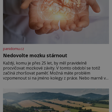
panidomu.cz
Nedovolte mozku stárnout
Každý, komu je přes 25 let, by měl pravidelně
procvičovat mozkové závity. V tomto období se totiž
začíná zhoršovat paměť. Možná máte problém
vzpomenout si na jméno kolegy z práce. Nebo marně v
paměti lovíte název knížky, kterou jste nedávno přečetli.
Je to opravdu tak, s věkem jako kdyby se paměť
rozhodla stávkovat. Cvičte