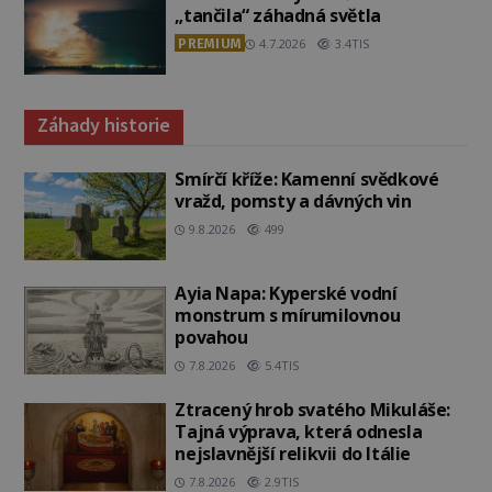
„tančila“ záhadná světla
PREMIUM
4.7.2026
3.4TIS
Záhady historie
Smírčí kříže: Kamenní svědkové
vražd, pomsty a dávných vin
9.8.2026
499
Ayia Napa: Kyperské vodní
monstrum s mírumilovnou
povahou
7.8.2026
5.4TIS
Ztracený hrob svatého Mikuláše:
Tajná výprava, která odnesla
nejslavnější relikvii do Itálie
7.8.2026
2.9TIS