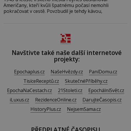
Američany, kteří kvůli špatnému počasí nemohli
pokračovat v cestě. Povzbudil je tehdy kávou,
Navštivte také naše další internetové
projekty:
Epochaplus.cz
NašeHvězdy.cz
PaníDomu.cz
TisíceReceptů.cz
SkutečnéPříběhy.cz
EpochaNaCestach.cz
21Stoleti.cz
EpochálníSvět.cz
iLuxus.cz
RezidenceOnline.cz
DarujteČasopis.cz
HistoryPlus.cz
NejsemSama.cz
PŘEDPLATNÉ ČASOPISU