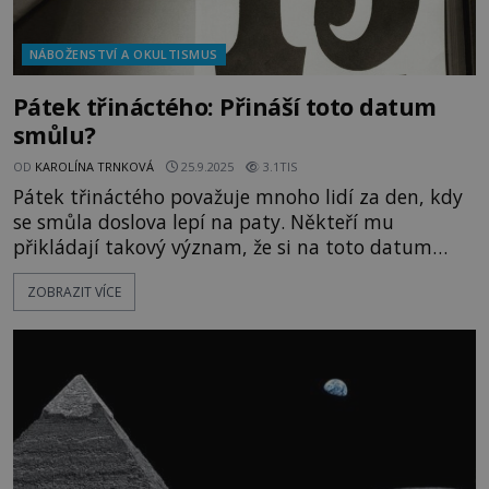
NÁBOŽENSTVÍ A OKULTISMUS
Pátek třináctého: Přináší toto datum
smůlu?
OD
KAROLÍNA TRNKOVÁ
25.9.2025
3.1TIS
Pátek třináctého považuje mnoho lidí za den, kdy
se smůla doslova lepí na paty. Někteří mu
přikládají takový význam, že si na toto datum
nejenže neplánují nic důležitého, ale mnohdy si
ZOBRAZIT VÍCE
raději vezmou volno i v zaměstnání. Kvůli svému
bezpečí tráví den raději doma. A to nejen u nás,
ale i v jiných zemích. Mnohé hotely nemají
dokonce pokoje s tímto číslem, jindy vynechají
některé letecké společnosti