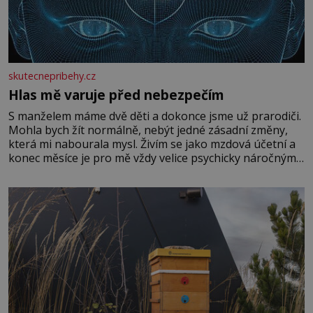
skutecnepribehy.cz
Hlas mě varuje před nebezpečím
S manželem máme dvě děti a dokonce jsme už prarodiči.
Mohla bych žít normálně, nebýt jedné zásadní změny,
která mi nabourala mysl. Živím se jako mzdová účetní a
konec měsíce je pro mě vždy velice psychicky náročným
obdobím. Od té chvíle, co máme vnoučata, mi dcera čím
dál častěji volá o pomoc, co se hlídání týče. Dalo by se