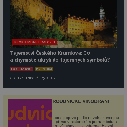
NEOBJASNĚNÉ UDÁLOSTI
Tajemství Českého Krumlova: Co
alchymisté ukryli do tajemných symbolů?
EXKLUZIVNĚ
PREMIUM
OD
JITKA LENKOVÁ
3.3TIS
ROUDNICKÉ VINOBRANÍ
Letos poprvé podle nového konceptu
– přímo v historickém jádru města a
pro všechny zcela zdarma. Hlavní