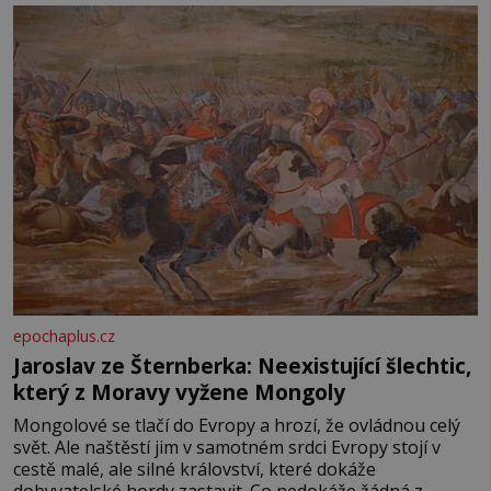
epochaplus.cz
Jaroslav ze Šternberka: Neexistující šlechtic,
který z Moravy vyžene Mongoly
Mongolové se tlačí do Evropy a hrozí, že ovládnou celý
svět. Ale naštěstí jim v samotném srdci Evropy stojí v
cestě malé, ale silné království, které dokáže
dobyvatelské hordy zastavit. Co nedokáže žádná z