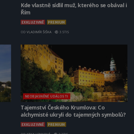
Kde vlastně sídlil muž, kterého se obával i
Řím
EXKLUZIVNĚ
PREMIUM
OD
VLADIMÍR ŠIŠKA
3.5TIS
NEOBJASNĚNÉ UDÁLOSTI
Tajemství Českého Krumlova: Co
alchymisté ukryli do tajemných symbolů?
EXKLUZIVNĚ
PREMIUM