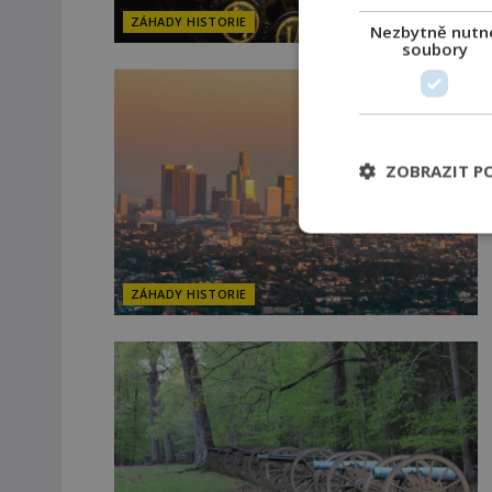
ZÁHADY HISTORIE
Nezbytně nutn
soubory
ZOBRAZIT P
ZÁHADY HISTORIE