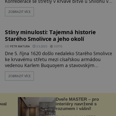
Konfederace se střetly v krvavé bitvě u Shilohu v
Tennessee. Výsledek? Šestnáct tisíc těžce
ZOBRAZIT VÍCE
raněných, kteří čekali na blátivém bojišti
nekonečně dlouho na lékařské ošetření. Mnohým
z nich hrozila smrt. Pak se stal zázrak. Když
bojiště pokryl soumrak přicházející noc
Stíny minulosti: Tajemná historie
Starého Smolivce a jeho okolí
OD
PETR MATURA
5.5.2025
3.0TIS
Dne 5. října 1620 došlo nedaleko Starého Smolivce
ke krvavému střetu mezi císařskou armádou
vedenou Karlem Buquoyem a stavovským
vojskem Kristiána z Anhaltu. V předvečer známé
ZOBRAZIT VÍCE
bitvy na Bílé hoře zde padlo přes dvě stě mužů.
Pole, kde se rozléhala smrt, nese od těch dob
výmluvné jméno: Na Vraždě… Hajdrbalna – místo
utrpení Okraj obce ukrývá místo zvané
Dveře MASTER – pro
oval
interiéry navržené s
rozumem i vášní!