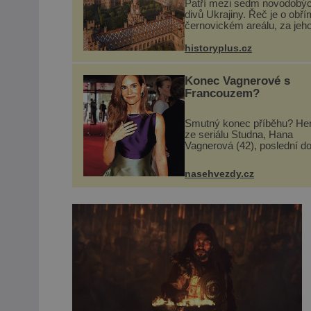
Patří mezi sedm novodobý
divů Ukrajiny. Řeč je o obří
černovickém areálu, za jeh
vznikem stál slavný český
architekt Josef Hlávka. Ten 
historyplus.cz
něm dal mimořádně záležet
Jeho stavební plány by při ..
Konec Vagnerové s
Francouzem?
Smutný konec příběhu? He
ze seriálu Studna, Hana
Vagnerová (42), poslední d
nepůsobí nejšťastněji. Ačkol
časy její anorexie jsou už 
nasehvezdy.cz
pryč a opět se pyšnila žen
křivkami, najednou s...