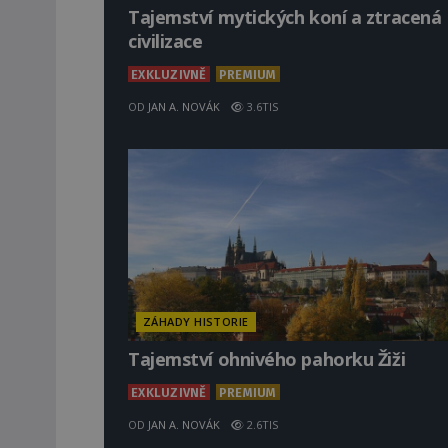
Tajemství mytických koní a ztracená
civilizace
EXKLUZIVNĚ
PREMIUM
OD
JAN A. NOVÁK
3.6TIS
ZÁHADY HISTORIE
Tajemství ohnivého pahorku Žiži
EXKLUZIVNĚ
PREMIUM
OD
JAN A. NOVÁK
2.6TIS