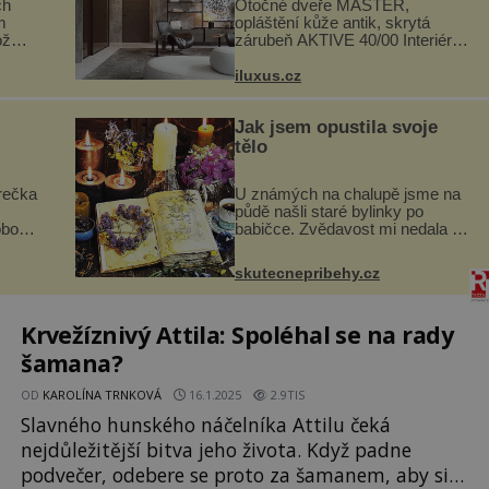
ch
Otočné dveře MASTER,
m
opláštění kůže antik, skrytá
ož
zárubeň AKTIVE 40/00 Interiéry
navrhované na zakázku často
si na
vyžadují atypické rozměry nejen
iluxus.cz
.
nábytku, ale i otvorových prvků.
.
Technické zázemí dnes umož...
Jak jsem opustila svoje
tělo
rečka
U známých na chalupě jsme na
půdě našli staré bylinky po
obou
babičce. Zvědavost mi nedala a
i
připravila jsem si z nich lektvar…
dávno
Zimní pobyt na chalupě se pro
skutecnepribehy.cz
skými
mě vlastní vinou změnil v děsivý
zážitek, na kt...
Krvežíznivý Attila: Spoléhal se na rady
šamana?
OD
KAROLÍNA TRNKOVÁ
16.1.2025
2.9TIS
Slavného hunského náčelníka Attilu čeká
nejdůležitější bitva jeho života. Když padne
podvečer, odebere se proto za šamanem, aby si