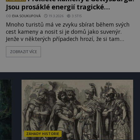
Jsou prosáklé energií tragické
události?
OD
EVA SOUKUPOVÁ
19.3.2026
3.5TIS
Mnoho turistů má ve zvyku sbírat během svých
cest kameny a nosit si je domů jako suvenýr.
Jenže v některých případech hrozí, že si tam
zavlečou něco docela jiného než jen vzpomínku
ZOBRAZIT VÍCE
na místo, které jsme navštívili. Gettysburg,
dějiště jedné z nejkrvavějších bitev americké
historie je jedním z míst, kde se sbírání kamenů
vážně nevyplácí. Podle místních pově
ZÁHADY HISTORIE