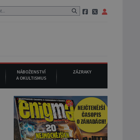
eznámého původu.
7. srpna 1994
: Na americké městečko Oakville 
NÁBOŽENSTVÍ
ZÁZRAKY
A OKULTISMUS