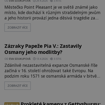
OD
EVA SOUKUPOVÁ
29.4.2026
3.4TIS
Městečko Point Pleasant je ve světě známé jako
místo, kde dochází k různým strašidelným jevům
a jeho historii provází jedna děsivá tragédie za
druhou. Údajně za to může dávná kletba, kterou
ZOBRAZIT VÍCE
na místo svrhl umírající indiánský náčelník poté,
co mu evropští kolonizátoři zavraždili syna. V
druhé polovině 18. století do dnešního Ohia,
Západní Virginie a Kentuc
Zázraky Papeže Pia V.: Zastavily
Osmany jeho modlitby?
OD
EVA SOUKUPOVÁ
13.4.2026
3.5TIS
Zdánlivě nezastavitelná expanze Osmanské říše
začíná v 16. století ohrožovat také Evropu. Na
podzim roku 1571 se osmanská armáda v bitvě
utká se Svatou ligou a navzdory výrazné početní
ZOBRAZIT VÍCE
přesile se dočká své první velké porážky. Podíl na
tom podle věřících má tehdejší papež Pius V. a
jeho modlitby k Panně Marii. Italský kněz
Antonio Ghislieri (1504–1572),
Prokleté kameny z Gettysburgu:
PREMIUM