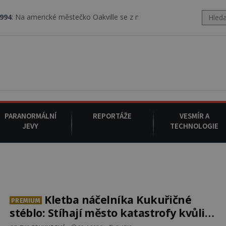
cké městečko Oakville se z nebe snáší podivná rosolovitá látka n
PARANORMÁLNÍ
REPORTÁŽE
VESMÍR A
JEVY
TECHNOLOGIE
Kletba náčelníka Kukuřičné
PREMIUM
stéblo: Stíhají město katastrofy kvůli
dávné vraždě?