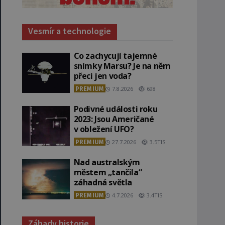
Vesmír a technologie
Co zachycují tajemné
snímky Marsu? Je na něm
přeci jen voda?
PREMIUM
7.8.2026
698
Podivné události roku
2023: Jsou Američané
v obležení UFO?
PREMIUM
27.7.2026
3.5TIS
Nad australským
městem „tančila“
záhadná světla
PREMIUM
4.7.2026
3.4TIS
Záhady historie