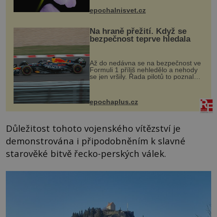
výzkumu to může být pro druhy
epochalnisvet.cz
vstupenka...
Na hraně přežití. Když se
bezpečnost teprve hledala
Až do nedávna se na bezpečnost ve
Formuli 1 příliš nehledělo a nehody
se jen vršily. Řada pilotů to poznala
na vlastní kůži, často s trvalými
následky nebo bohužel i ztrátou
života. Dnes nepochopiteln...
epochaplus.cz
Důležitost tohoto vojenského vítězství je
demonstrována i připodobněním k slavné
starověké bitvě řecko-perských válek.