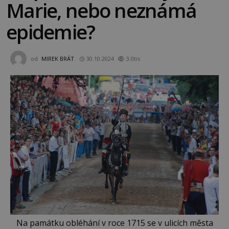
Marie, nebo neznámá
epidemie?
od
MIREK BRÁT
30.10.2024
3.0tis
Na památku obléhání v roce 1715 se v ulicích města