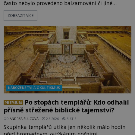
často nebylo provedeno balzamování či jiné
pokusy o konzervaci. Neporušené ostatky bývají
ZOBRAZIT VÍCE
považovány za důkaz svatosti zemřelých. Jaké
tajemné síly těla významných náboženských
osobností ochraňují? Na hřbitově u kláštera
Milosrdných
NÁBOŽENSTVÍ A OKULTISMUS
Po stopách templářů: Kdo odhalil
PREMIUM
přísně střežené biblické tajemství?
OD
ANDREA ŠULCOVÁ
2.8.2026
3.6TIS
Skupinka templářů utíká jen několik málo hodin
před hromadným zatýkáním nočními