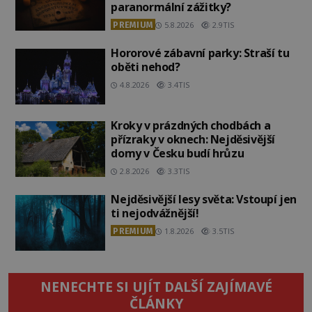
paranormální zážitky?
PREMIUM
5.8.2026
2.9TIS
Hororové zábavní parky: Straší tu
oběti nehod?
4.8.2026
3.4TIS
Kroky v prázdných chodbách a
přízraky v oknech: Nejděsivější
domy v Česku budí hrůzu
2.8.2026
3.3TIS
Nejděsivější lesy světa: Vstoupí jen
ti nejodvážnější!
PREMIUM
1.8.2026
3.5TIS
NENECHTE SI UJÍT DALŠÍ ZAJÍMAVÉ
ČLÁNKY