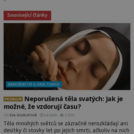
Související články
NÁBOŽENSTVÍ A OKULTISMUS
Neporušená těla svatých: Jak je
PREMIUM
možné, že vzdorují času?
OD
EVA SOUKUPOVÁ
6.8.2026
2.5TIS
Těla mnohých světců se zázračně nerozkládají ani
desítky či stovky let po jejich smrti, ačkoliv na nich