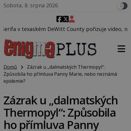
Sobota, 8. srpna 2026
tt County pořizuje video, na kterém před jeho vozem
Domů
Zázrak u „dalmatských Thermopyl“:
Způsobila ho přímluva Panny Marie, nebo neznámá
epidemie?
Zázrak u „dalmatských
Thermopyl“: Způsobila
ho přímluva Panny