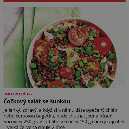
tisicereceptu.cz
Čočkový salát se šunkou
Je lehký, zdravý, a když si k němu dáte opečený chléb
nebo čerstvou bagetku, bude chutnat jedna báseň.
Suroviny 250 g vaší oblíbené čočky 150 g cherry rajčátek
1 velká červená cibule 2 lžíce