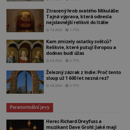
Ztracený hrob svatého Mikuláše:
Tajná výprava, která odnesla
nejslavnější relikvii do Itálie
7.8.2026
1.7TIS
Kam zmizely ostatky světců?
Relikvie, které putují Evropou a
dodnes budí úžas
6.8.2026
2.7TIS
Železný zázrak z Indie: Proč tento
sloup už 1 600 let nezná rez?
5.8.2026
2.7TIS
Paranormální jevy
Herec Richard Dreyfuss a
muzikant Dave Grohl: Jaké mají