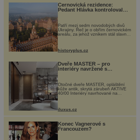
Černovická rezidence:
Pedant Hlávka kontroloval
každou cihlu
Patří mezi sedm novodobých divů
Ukrajiny. Řeč je o obřím černovickém
areálu, za jehož vznikem stál slavný
český architekt Josef Hlávka. Ten si
na něm dal mimořádně záležet. Jeho
stavební plány by při ...
historyplus.cz
Dveře MASTER – pro
interiéry navržené s
rozumem i vášní!
Otočné dveře MASTER, opláštění
kůže antik, skrytá zárubeň AKTIVE
40/00 Interiéry navrhované na
zakázku často vyžadují atypické
rozměry nejen nábytku, ale i
otvorových prvků. Technické zázemí
iluxus.cz
dnes umož...
Konec Vagnerové s
Francouzem?