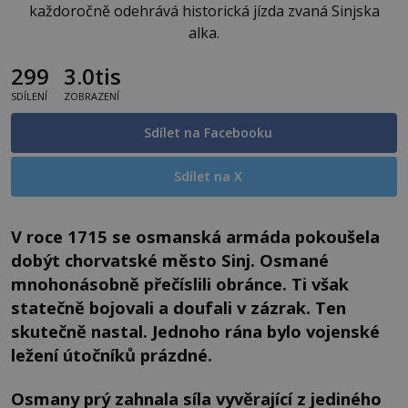
každoročně odehrává historická jízda zvaná Sinjska
alka.
299
3.0tis
SDÍLENÍ
ZOBRAZENÍ
Sdílet na Facebooku
Sdílet na X
V roce 1715 se osmanská armáda pokoušela
dobýt chorvatské město Sinj. Osmané
mnohonásobně přečíslili obránce. Ti však
statečně bojovali a doufali v zázrak. Ten
skutečně nastal. Jednoho rána bylo vojenské
ležení útočníků prázdné.
Osmany prý zahnala síla vyvěrající z jediného