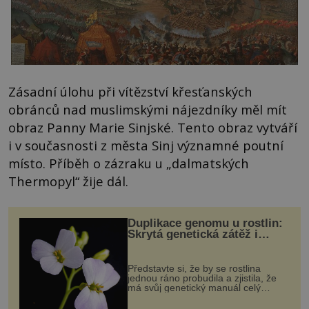
Zásadní úlohu při vítězství křesťanských
obránců nad muslimskými nájezdníky měl mít
obraz Panny Marie Sinjské. Tento obraz vytváří
i v současnosti z města Sinj významné poutní
místo. Příběh o zázraku u „dalmatských
Thermopyl“ žije dál.
Duplikace genomu u rostlin:
Skrytá genetická zátěž i
evoluční výhoda
Představte si, že by se rostlina
jednou ráno probudila a zjistila, že
má svůj genetický manuál celý
dvakrát. Přesně to se občas v
přírodě stane – a podle nového