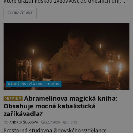
které dráždí lidskou zvědavost do dnešních dní. Co
doopravdy představuje bůh, jemuž Římané říkají
ZOBRAZIT VÍCE
Bakchus? Mytologický příběh řeckého boha
Dionýsa není zrovna idylická pohádka. Bůh Zeus jej
zplodí se svou milenkou Semelou, což Diova žena
Héra nemůže nechat b
NÁBOŽENSTVÍ A OKULTISMUS
Abramelinova magická kniha:
PREMIUM
Obsahuje mocná kabalistická
zaříkávadla?
OD
ANDREA ŠULCOVÁ
22.7.2026
3.5TIS
Prostorná studovna židovského vzdělance