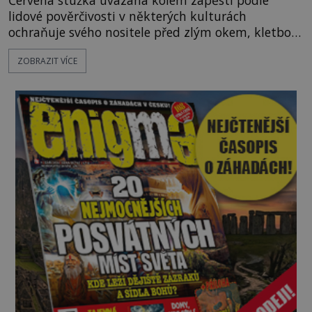
lidové pověrčivosti v některých kulturách
ochraňuje svého nositele před zlým okem, kletbou,
která může přivodit neštěstí či nemoc. S tímto
ZOBRAZIT VÍCE
nenápadným symbolem magické ochrany lze
občas spatřit i různé celebrity včetně Madonny
nebo Leonarda DiCapria. Na Blízkém východě a v
židovských komunitách po celém světě, je