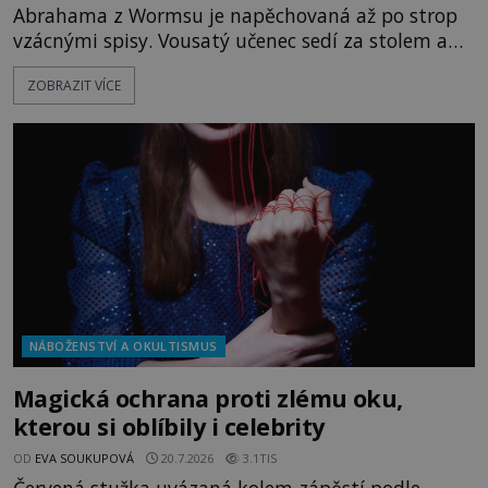
Abrahama z Wormsu je napěchovaná až po strop
vzácnými spisy. Vousatý učenec sedí za stolem a
před sebou má rozložený jeden z nejzáhadnějších
ZOBRAZIT VÍCE
magických textů. Jde o Abramelinův grimoár, který
sám sepsal. Skutečně do něj zaznamenal mocná
kouzla, jak si někteří myslí, nebo jde o pouhou
pověru? Už šest měsíců pobývá
NÁBOŽENSTVÍ A OKULTISMUS
Magická ochrana proti zlému oku,
kterou si oblíbily i celebrity
OD
EVA SOUKUPOVÁ
20.7.2026
3.1TIS
Červená stužka uvázaná kolem zápěstí podle