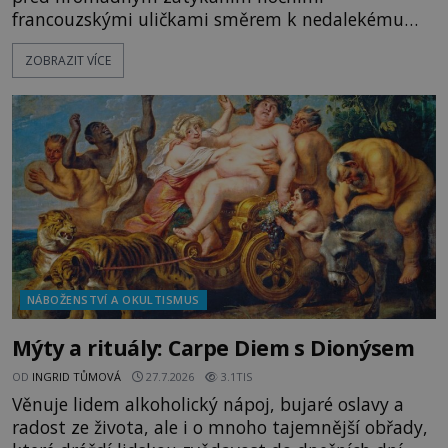
francouzskými uličkami směrem k nedalekému
přístavu. Jeden z nich má přes ramena ranec s
ZOBRAZIT VÍCE
tajemným obsahem. Kapitán lodi už na ně čeká.
„Dejte to do podpalubí a připravte se. Za chvíli
vyplouváme,“ sdělí jim. „Kam máme namířeno,
kapitáne?“ zeptá se ho jeden z templářů. „Do Sk
NÁBOŽENSTVÍ A OKULTISMUS
Mýty a rituály: Carpe Diem s Dionýsem
OD
INGRID TŮMOVÁ
27.7.2026
3.1TIS
Věnuje lidem alkoholický nápoj, bujaré oslavy a
radost ze života, ale i o mnoho tajemnější obřady,