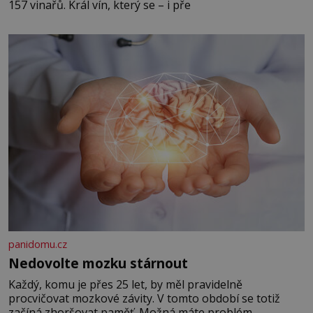
157 vinařů. Král vín, který se – i pře
panidomu.cz
Nedovolte mozku stárnout
Každý, komu je přes 25 let, by měl pravidelně
procvičovat mozkové závity. V tomto období se totiž
začíná zhoršovat paměť. Možná máte problém