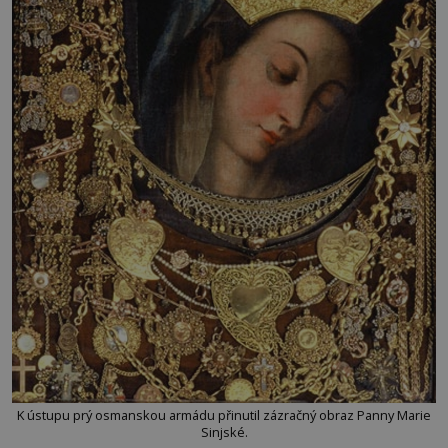
K ústupu prý osmanskou armádu přinutil zázračný obraz Panny Marie
Sinjské.