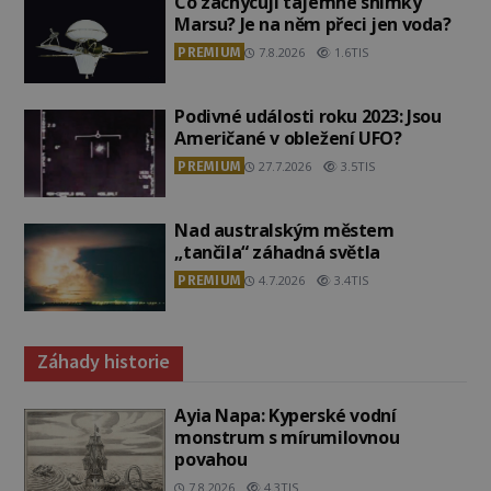
Co zachycují tajemné snímky
Marsu? Je na něm přeci jen voda?
PREMIUM
7.8.2026
1.6TIS
Podivné události roku 2023: Jsou
Američané v obležení UFO?
PREMIUM
27.7.2026
3.5TIS
Nad australským městem
„tančila“ záhadná světla
PREMIUM
4.7.2026
3.4TIS
Záhady historie
Ayia Napa: Kyperské vodní
monstrum s mírumilovnou
povahou
7.8.2026
4.3TIS