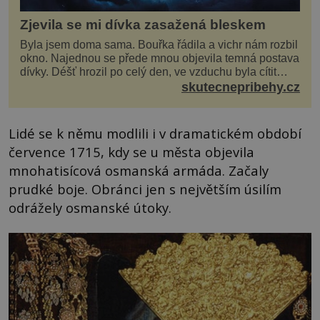
Zjevila se mi dívka zasažená bleskem
Byla jsem doma sama. Bouřka řádila a vichr nám rozbil
okno. Najednou se přede mnou objevila temná postava
dívky. Déšť hrozil po celý den, ve vzduchu byla cítit
bouřka. Do topolů před domem se opřel ví...
skutecnepribehy.cz
Lidé se k němu modlili i v dramatickém období
července 1715, kdy se u města objevila
mnohatisícová osmanská armáda. Začaly
prudké boje. Obránci jen s největším úsilím
odrážely osmanské útoky.