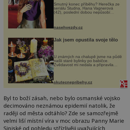
Smutný konec příběhu? Herečka ze
seriálu Studna, Hana Vagnerová
(42), poslední dobou nepůsobí
nejšťastněji. Ačkoli časy její anorexie
jsou už dávno pryč a opět se pyšnila
ženskými křivkami, najednou s...
nasehvezdy.cz
Jak jsem opustila svoje tělo
U známých na chalupě jsme na půdě
našli staré bylinky po babičce.
Zvědavost mi nedala a připravila
jsem si z nich lektvar… Zimní pobyt
na chalupě se pro mě vlastní vinou
změnil v děsivý zážitek, na kt...
skutecnepribehy.cz
Byl to boží zásah, nebo bylo osmanské vojsko
decimováno neznámou epidemií natolik, že
raději od města odtáhlo? Zde se samozřejmě
velmi liší místní víra v moc obrazu Panny Marie
Sinjské od pohledu střízlivěji uvažujících