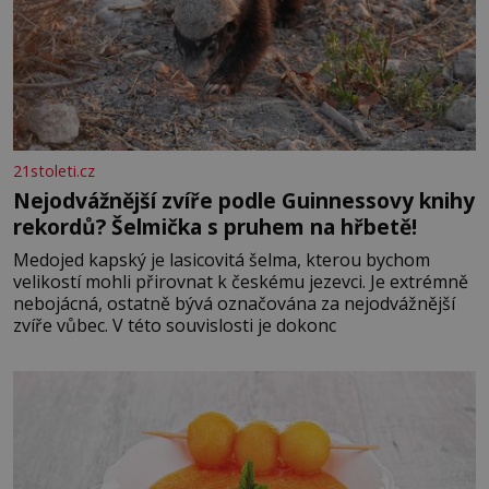
21stoleti.cz
Nejodvážnější zvíře podle Guinnessovy knihy
rekordů? Šelmička s pruhem na hřbetě!
Medojed kapský je lasicovitá šelma, kterou bychom
velikostí mohli přirovnat k českému jezevci. Je extrémně
nebojácná, ostatně bývá označována za nejodvážnější
zvíře vůbec. V této souvislosti je dokonc