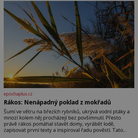
základní složky– sodík a chlór – jsou zásadní pro
správné hospodaření
epochaplus.cz
Rákos: Nenápadný poklad z mokřadů
Šumí ve větru na březích rybníků, ukrývá vodní ptáky a
mnozí kolem něj procházejí bez povšimnutí. Přesto
právě rákos pomáhal stavět domy, vyrábět lodě,
zapisovat první texty a inspiroval řadu pověstí. Tato
skromná, ale užitečná rostlina provází člověka už tisíce