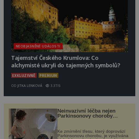
NEOBJASNĚNÉ UDÁLOSTI
Tajemství Českého Krumlova: Co
alchymisté ukryli do tajemných symbolů?
EXKLUZIVNĚ
PREMIUM
OD
JITKA LENKOVÁ
3.3TIS
Neinvazivní léčba nejen
Parkinsonovy choroby
pomocí ultrazvukové
„helmy“
Ke zmírnění třesu, který doprovází
Parkinsonovu chorobu, je využívána