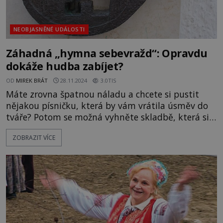
NEOBJASNĚNÉ UDÁLOSTI
Záhadná „hymna sebevražd“: Opravdu
dokáže hudba zabíjet?
OD
MIREK BRÁT
28.11.2024
3.0TIS
Máte zrovna špatnou náladu a chcete si pustit
nějakou písničku, která by vám vrátila úsměv do
tváře? Potom se možná vyhněte skladbě, která si
vysloužila označení „hymna sebevražd". V
ZOBRAZIT VÍCE
kalendáři je rok 1933 a v Maďarsku složil skladatel
Rezsö Seress (1889-1968) písničku Ponurá neděle.
Zda se však, že do hudby i textu písně pronikl
démon zla! Píseň Po