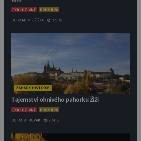
EXKLUZIVNĚ
PREMIUM
OD
VLADIMÍR ŠIŠKA
3.5TIS
ZÁHADY HISTORIE
Tajemství ohnivého pahorku Žiži
EXKLUZIVNĚ
PREMIUM
OD
JAN A. NOVÁK
2.6TIS