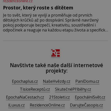
rezidenceonline.cz
Prostor, který roste s dítětem
Je to svět, který se vyvíjí a proměňuje od prvních
dětských krůčků až po dospívání. Správně navržený
pokoj podporuje bezpečí, kreativitu, soustředění i
odpočinek a reaguje na každou etapu života a specifické
potřeby dítěte. Pro nejmenší je klíčová jednoduchost,
měkkost a bezpečí, proto by pokoj miminka měl působit
především klidně a útulně. Předškolní věk je
Navštivte také naše další internetové
projekty:
Epochaplus.cz
NašeHvězdy.cz
PaníDomu.cz
TisíceReceptů.cz
SkutečnéPříběhy.cz
EpochaNaCestach.cz
21Stoleti.cz
EpochálníSvět.cz
iLuxus.cz
RezidenceOnline.cz
DarujteČasopis.cz