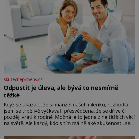
skutecnepribehy.cz
Odpustit je úleva, ale bývá to nesmírně
těžké
Když se ukázalo, že si manžel našel milenku, rozhodla
jsem se trpělivě vyčkávat, přesvědčena, že se dříve či
později vrátí k rodině. Možná je to jedna z nejtěžších věcí
na světě. Ale každý, kdo s tím má nějaké zkušenosti, se
zapřísahá, že pokud odpustíte, znatelně se vám uleví.
Když se ke mně doneslo, že si manžel pořídil milenku,