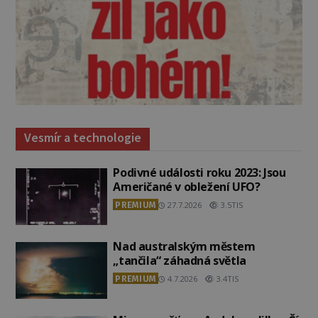
Vesmír a technologie
Podivné události roku 2023: Jsou
Američané v obležení UFO?
PREMIUM
27.7.2026
3.5TIS
Nad australským městem
„tančila“ záhadná světla
PREMIUM
4.7.2026
3.4TIS