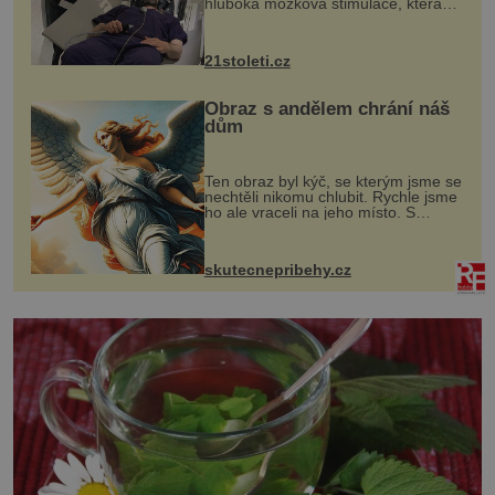
hluboká mozková stimulace, která
však vyžaduje vysoce invazivní
zákrok. Ultrazvuk zase není vhodný
k dostatečně přesnému zacílení ...
21stoleti.cz
Obraz s andělem chrání náš
dům
Ten obraz byl kýč, se kterým jsme se
nechtěli nikomu chlubit. Rychle jsme
ho ale vraceli na jeho místo. S
manželem Vaškem jsme si pořídili
chaloupku, takový domek na severu
Čech, kde jsme si naplánova...
skutecnepribehy.cz