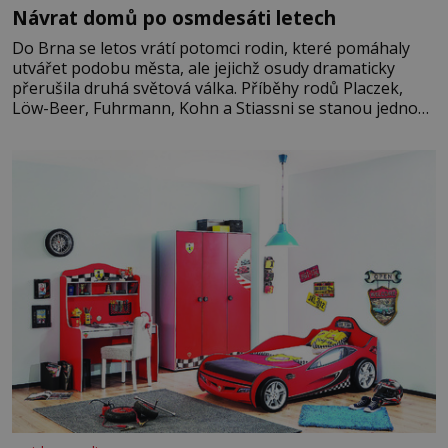
Návrat domů po osmdesáti letech
Do Brna se letos vrátí potomci rodin, které pomáhaly
utvářet podobu města, ale jejichž osudy dramaticky
přerušila druhá světová válka. Příběhy rodů Placzek,
Löw-Beer, Fuhrmann, Kohn a Stiassni se stanou jednou
z hlavních dramaturgických linií festivalu židovské
kultury ŠTETL FEST 2026. Některé návraty nejsou
jednoduché. Místa, která si člověk pamatuje z rodinných
vyprávění, už dávno