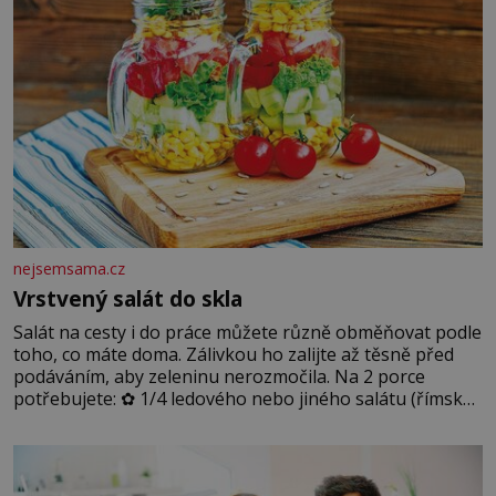
nejsemsama.cz
Vrstvený salát do skla
Salát na cesty i do práce můžete různě obměňovat podle
toho, co máte doma. Zálivkou ho zalijte až těsně před
podáváním, aby zeleninu nerozmočila. Na 2 porce
potřebujete: ✿ 1/4 ledového nebo jiného salátu (římský
salát, polníček…) ✿ 1 malá konzerva kukuřice ✿ ½
okurky ✿ 2 rajčata Zálivka: ✿ 4 lžíce olivového oleje ✿ 1
lžíci citronové šťávy ✿ ½ stroužku