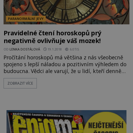
PARANORMÁLNÍ JEVY
Pravidelné čtení horoskopů prý
negativně ovlivňuje váš mozek!
OD
LENKA DOSTÁLOVÁ
19.1.2018
6.0TIS
Pročítání horoskopů má většina z nás všeobecně
spojeno s lepší náladou a pozitivním výhledem do
budoucna. Vědci ale varují, že u lidí, kteří denně
čtou svůj horoskop, je větší pravděpodobnost, že
ZOBRAZIT VÍCE
se budou chovat impulzivně a budou mít sklony k
depresi! Podle nových studií uveřejněných v
americkém vědeckém časopise Journal of
Consumer Research bylo u zkoumaných osob
prokázány sklony k impulzivní