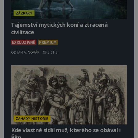
ZÁZRAKY
Tajemství mytických koní a ztracená
civilizace
EXKLUZIVNĚ
PREMIUM
OD
JAN A. NOVÁK
3.6TIS
ZÁHADY HISTORIE
Kde vlastně sídlil muž, kterého se obával i
Řím