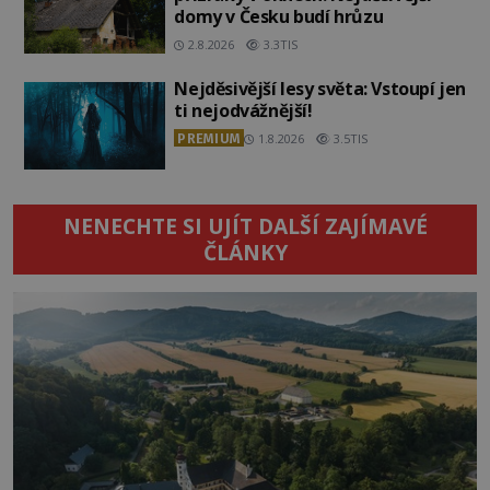
domy v Česku budí hrůzu
2.8.2026
3.3TIS
Nejděsivější lesy světa: Vstoupí jen
ti nejodvážnější!
PREMIUM
1.8.2026
3.5TIS
NENECHTE SI UJÍT DALŠÍ ZAJÍMAVÉ
ČLÁNKY