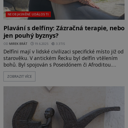
NEOBJASNĚNÉ UDÁLOSTI
Plavání s delfíny: Zázračná terapie, nebo
jen pouhý byznys?
OD
MIREK BRÁT
19.6.2025
3.3TIS
Delfíni mají v lidské civilizaci specifické místo již od
starověku. V antickém Řecku byl delfín vtělením
bohů. Byl spojován s Poseidónem či Afroditou.
Adorován byl jako symbol inteligence a empatie
ZOBRAZIT VÍCE
vůči člověku. Ve 20. století se delfíni stali
protagonisty projektů, ve kterých se tito mořští
savci a člověk dostávají do těsného kontaktu. V 80.
a 90.