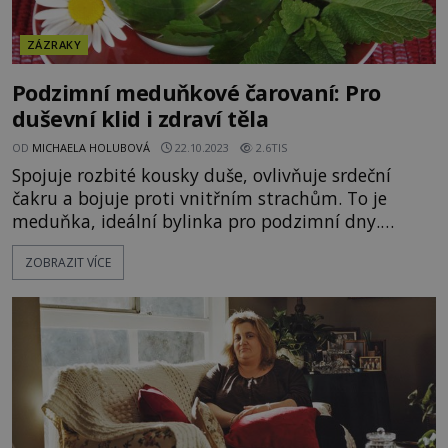
ZÁZRAKY
Podzimní meduňkové čarovaní: Pro
duševní klid i zdraví těla
OD
MICHAELA HOLUBOVÁ
22.10.2023
2.6TIS
Spojuje rozbité kousky duše, ovlivňuje srdeční
čakru a bojuje proti vnitřním strachům. To je
meduňka, ideální bylinka pro podzimní dny.
Můžete ji zkusit využít například na jednoduchý
ZOBRAZIT VÍCE
rituál očisty… Cítíte se s nastávajícím
podzimem tak nějak „na nic“? Do mysli se vkrádají
nedobré myšlenky, zmítá námi melancholie, která
někdy sklouzne