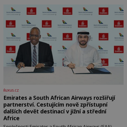
let. Většina lidí vnímá rákos jen jako obyčejnou kulisu
letního koupání. Stačí se však podívat
iluxus.cz
Emirates a South African Airways rozšiřují
partnerství. Cestujícím nově zpřístupní
dalších devět destinací v jižní a střední
Africe
Společnosti Emirates a South African Airways (SAA)