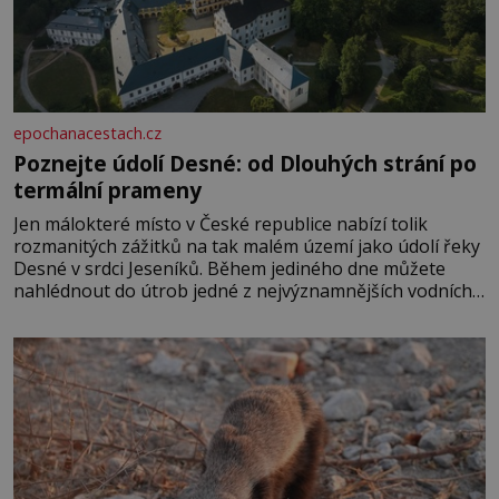
epochanacestach.cz
Poznejte údolí Desné: od Dlouhých strání po
termální prameny
Jen málokteré místo v České republice nabízí tolik
rozmanitých zážitků na tak malém území jako údolí řeky
Desné v srdci Jeseníků. Během jediného dne můžete
nahlédnout do útrob jedné z nejvýznamnějších vodních
elektráren v Evropě, vydat se na horské hřebeny, projet
se na koloběžce a den zakončit poznáváním památek ve
Velkých Losinách nebo v termálním