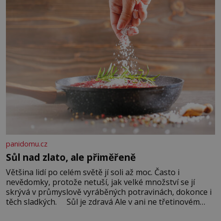
panidomu.cz
Sůl nad zlato, ale přiměřeně
Většina lidí po celém světě jí soli až moc. Často i
nevědomky, protože netuší, jak velké množství se jí
skrývá v průmyslově vyráběných potravinách, dokonce i
těch sladkých. Sůl je zdravá Ale v ani ne třetinovém
množství, než je pro většinu populace běžné. Její