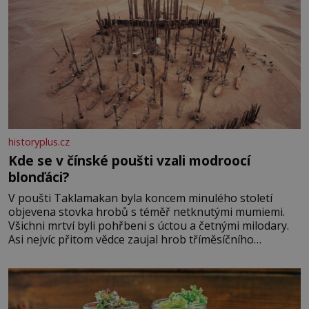
historyplus.cz
Kde se v čínské poušti vzali modroocí
blonďáci?
V poušti Taklamakan byla koncem minulého století
objevena stovka hrobů s téměř netknutými mumiemi.
Všichni mrtví byli pohřbeni s úctou a četnými milodary.
Asi nejvíc přitom vědce zaujal hrob tříměsíčního
chlapečka s modrou filcovou čapkou, z níž se draly
blonďaté vlásky. Fakt, že jsou těla dávných lidí nesmírně
dobře zachovalá, přičítají odborníci zdejším klimatickým
podmínkám. Sucho, prosolené písky a extrémně