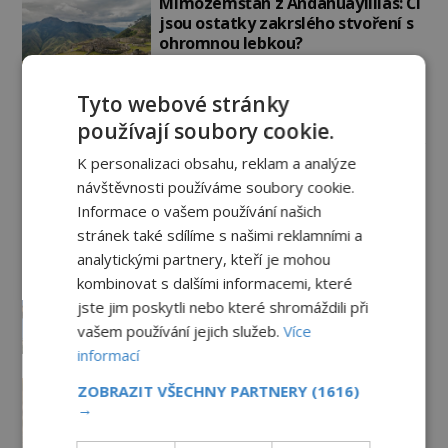
Mimozemšťan z Andahuaylillas: Čí
jsou ostatky zakrslého stvoření s
ohromnou lebkou?
PREMIUM
26.6.2026
2.9TIS
Tyto webové stránky
Záhady historie
používají soubory cookie.
K personalizaci obsahu, reklam a analýze
Kam zmizely ostatky světců?
návštěvnosti používáme soubory cookie.
Relikvie, které putují Evropou a
Informace o vašem používání našich
dodnes budí úžas
stránek také sdílíme s našimi reklamními a
6.8.2026
1.6TIS
analytickými partnery, kteří je mohou
Železný zázrak z Indie: Proč tento
kombinovat s dalšími informacemi, které
sloup už 1 600 let nezná rez?
jste jim poskytli nebo které shromáždili při
5.8.2026
2.2TIS
vašem používání jejich služeb.
Více
informací
Zrod legend o válečné lsti:
ZOBRAZIT VŠECHNY PARTNERY
(1616)
Opravdu na zmatení nepřítele
→
vypouštěli vypasené králíky?