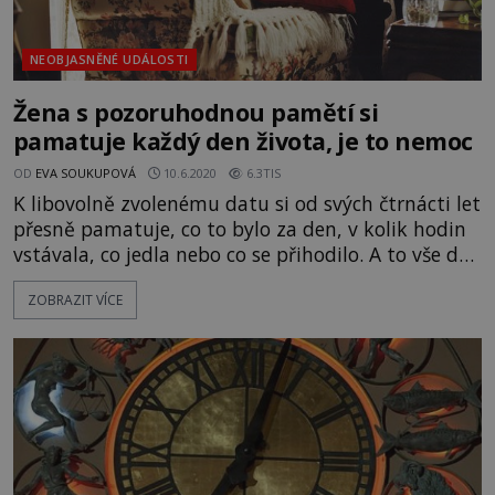
NEOBJASNĚNÉ UDÁLOSTI
Žena s pozoruhodnou pamětí si
pamatuje každý den života, je to nemoc
OD
EVA SOUKUPOVÁ
10.6.2020
6.3TIS
K libovolně zvolenému datu si od svých čtrnácti let
přesně pamatuje, co to bylo za den, v kolik hodin
vstávala, co jedla nebo co se přihodilo. A to vše do
nejmenších detailů. Ale to, co by někteří
ZOBRAZIT VÍCE
považovali za neuvěřitelný dar, ona sama pokládá
za prokletí. Američanka Jill Price (*1965) se v roce
2000 svěřuje profesoru Jamesi McGaughovi, co je
příčinou jej