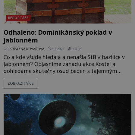
REPORTÁŽE
Odhaleno: Dominikánský poklad v
Jablonném
OD
KRISTÝNA KOVÁŘOVÁ
3.6.2021
4.4TIS
Co a kde všude hledala a nenašla StB v bazilice v
Jablonném? Objasníme záhadu akce Kostel a
dohledáme skutečný osud beden s tajemným
materiálem, které navozili nacisté do Jablonného.
ZOBRAZIT VÍCE
https://www.youtube.com/watch?
v=SBXRXm0ZEd4&ab_channel=badatele.net