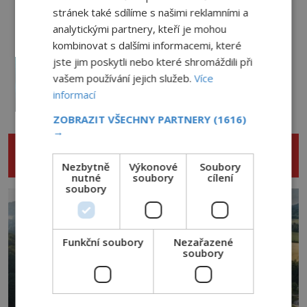
přízraky v oknech: Nejděsivější
stránek také sdílíme s našimi reklamními a
domy v Česku budí hrůzu
analytickými partnery, kteří je mohou
2.8.2026
3.2TIS
kombinovat s dalšími informacemi, které
Nejděsivější lesy světa: Vstoupí jen
jste jim poskytli nebo které shromáždili při
ti nejodvážnější!
vašem používání jejich služeb.
Více
PREMIUM
1.8.2026
3.5TIS
informací
ZOBRAZIT VŠECHNY PARTNERY
(1616)
→
NENECHTE SI UJÍT DALŠÍ ZAJÍMAVÉ
ČLÁNKY
Nezbytně
Výkonové
Soubory
nutné
soubory
cílení
soubory
Funkční soubory
Nezařazené
soubory