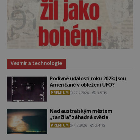
Vesmír a technologie
Podivné události roku 2023: Jsou
Američané v obležení UFO?
PREMIUM
27.7.2026
3.5TIS
Nad australským městem
„tančila“ záhadná světla
PREMIUM
4.7.2026
3.4TIS