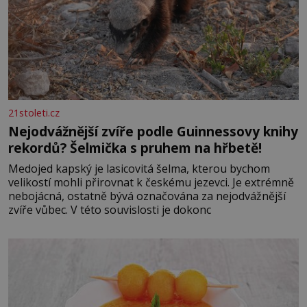
21stoleti.cz
Nejodvážnější zvíře podle Guinnessovy knihy
rekordů? Šelmička s pruhem na hřbetě!
Medojed kapský je lasicovitá šelma, kterou bychom
velikostí mohli přirovnat k českému jezevci. Je extrémně
nebojácná, ostatně bývá označována za nejodvážnější
zvíře vůbec. V této souvislosti je dokonc