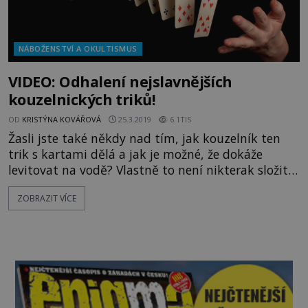
NÁBOŽENSTVÍ A OKULTISMUS
VIDEO: Odhalení nejslavnějších
kouzelnických triků!
OD
KRISTÝNA KOVÁŘOVÁ
25.3.2019
6.1TIS
Žasli jste také někdy nad tím, jak kouzelník ten
trik s kartami dělá a jak je možné, že dokáže
levitovat na vodě? Vlastně to není nikterak složité
a vše má své vysvětlení. Veškeré triky fungují na
ZOBRAZIT VÍCE
bázi podvodů, které nejsou ani nikterak složité a
při troše pozornosti a důvtipu na to divák může
přijít. https://www.youtube.com/watch?v=_VV-
AgOPFK8