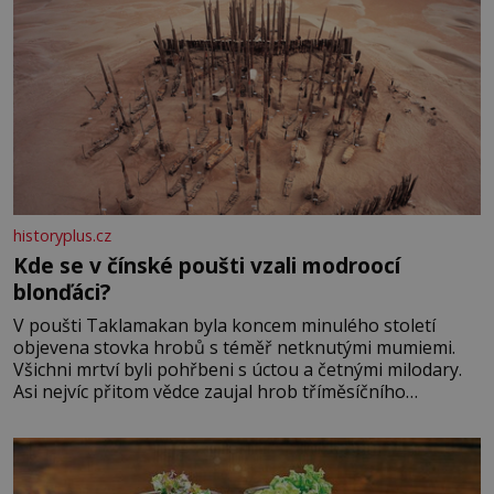
historyplus.cz
Kde se v čínské poušti vzali modroocí
blonďáci?
V poušti Taklamakan byla koncem minulého století
objevena stovka hrobů s téměř netknutými mumiemi.
Všichni mrtví byli pohřbeni s úctou a četnými milodary.
Asi nejvíc přitom vědce zaujal hrob tříměsíčního
chlapečka s modrou filcovou čapkou, z níž se draly
blonďaté vlásky. Fakt, že jsou těla dávných lidí nesmírně
dobře zachovalá, přičítají odborníci zdejším klimatickým
podmínkám. Sucho, prosolené písky a extrémně