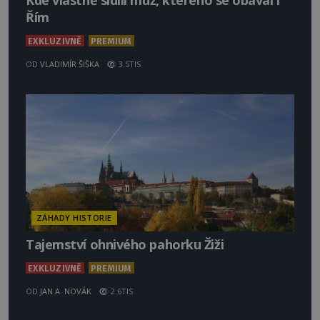
Kde vlastně sídlil muž, kterého se obával i
Řím
EXKLUZIVNĚ
PREMIUM
OD
VLADIMÍR ŠIŠKA
3.5TIS
ZÁHADY HISTORIE
Tajemství ohnivého pahorku Žiži
EXKLUZIVNĚ
PREMIUM
OD
JAN A. NOVÁK
2.6TIS