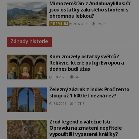
Mimozemšťan z Andahuaylillas: Čí
jsou ostatky zakrslého stvoření s
ohromnou lebkou?
PREMIUM
26.6.2026
2.9TIS
Záhady historie
Kam zmizely ostatky světců?
Relikvie, které putují Evropou a
dodnes budí úžas
6.8.2026
642
Železný zázrak z Indie: Proč tento
sloup už 1 600 let nezná rez?
5.8.2026
1.7TIS
Zrod legend o válečné lsti:
Opravdu na zmatení nepřítele
vypouštěli vypasené králíky?