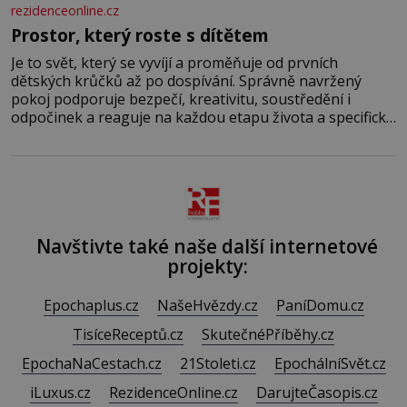
rezidenceonline.cz
Prostor, který roste s dítětem
Je to svět, který se vyvíjí a proměňuje od prvních
dětských krůčků až po dospívání. Správně navržený
pokoj podporuje bezpečí, kreativitu, soustředění i
odpočinek a reaguje na každou etapu života a specifické
potřeby dítěte. Pro nejmenší je klíčová jednoduchost,
měkkost a bezpečí, proto by pokoj miminka měl působit
především klidně a útulně. Předškolní věk je
Navštivte také naše další internetové
projekty:
Epochaplus.cz
NašeHvězdy.cz
PaníDomu.cz
TisíceReceptů.cz
SkutečnéPříběhy.cz
EpochaNaCestach.cz
21Stoleti.cz
EpochálníSvět.cz
iLuxus.cz
RezidenceOnline.cz
DarujteČasopis.cz