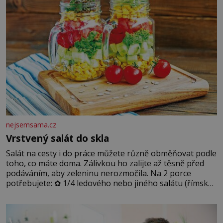
nejsemsama.cz
Vrstvený salát do skla
Salát na cesty i do práce můžete různě obměňovat podle
toho, co máte doma. Zálivkou ho zalijte až těsně před
podáváním, aby zeleninu nerozmočila. Na 2 porce
potřebujete: ✿ 1/4 ledového nebo jiného salátu (římský
salát, polníček…) ✿ 1 malá konzerva kukuřice ✿ ½
okurky ✿ 2 rajčata Zálivka: ✿ 4 lžíce olivového oleje ✿ 1
lžíci citronové šťávy ✿ ½ stroužku