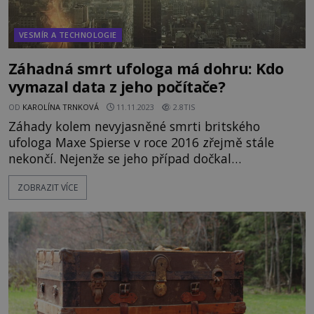
VESMÍR A TECHNOLOGIE
Záhadná smrt ufologa má dohru: Kdo
vymazal data z jeho počítače?
OD
KAROLÍNA TRNKOVÁ
11.11.2023
2.8TIS
Záhady kolem nevyjasněné smrti britského
ufologa Maxe Spierse v roce 2016 zřejmě stále
nekončí. Nejenže se jeho případ dočkal
neuvěřitelně laxního přístupu, dokonce ani s jeho
ZOBRAZIT VÍCE
osobními věcmi se nezacházelo tak, jak předpisy
ukládají. Jde jen o selhání policistů, nebo se muže
skutečně někdo snažil umlčet? Prominentní
britský ufolog a konspiračn