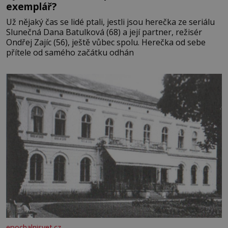
exemplář?
Už nějaký čas se lidé ptali, jestli jsou herečka ze seriálu
Slunečná Dana Batulková (68) a její partner, režisér
Ondřej Zajíc (56), ještě vůbec spolu. Herečka od sebe
přítele od samého začátku odhán
epochalnisvet.cz