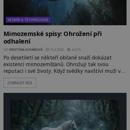
VESMÍR A TECHNOLOGIE
Mimozemské spisy: Ohrožení při
odhalení
OD
KRISTÝNA KOVÁŘOVÁ
15.3.2020
4.6TIS
Po desetiletí se někteří občané snaží dokázat
existenci mimozemšťanů. Ohrožují tak svou
reputaci i své životy. Když svědky navštíví muži v
černém, čeká je údajně výslech. Je to skutečně tak?
ZOBRAZIT VÍCE
https://www.youtube.com/watch?v=Pp1NeHlGH0Y