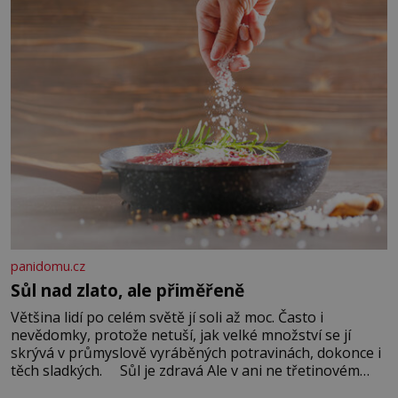
panidomu.cz
Sůl nad zlato, ale přiměřeně
Většina lidí po celém světě jí soli až moc. Často i
nevědomky, protože netuší, jak velké množství se jí
skrývá v průmyslově vyráběných potravinách, dokonce i
těch sladkých. Sůl je zdravá Ale v ani ne třetinovém
množství, než je pro většinu populace běžné. Její