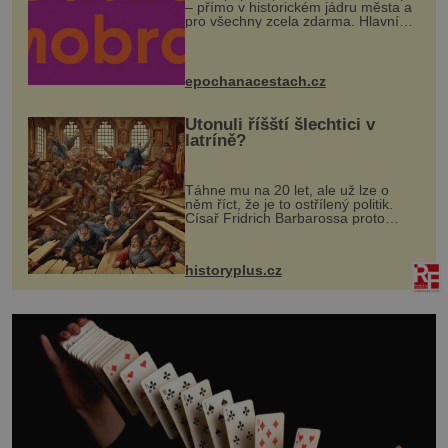
– přímo v historickém jádru města a
pro všechny zcela zdarma. Hlavní
program se odehraje na Karlově a
Husově náměstí. Návštěvníci se
mohou těšit na víno, burčák, pes...
epochanacestach.cz
Utonuli říšští šlechtici v
latríně?
Táhne mu na 20 let, ale už lze o
něm říct, že je to ostřílený politik.
Císař Fridrich Barbarossa proto
posílá svého syna a dědice Jindřicha
VI. do Erfurtu, aby se stal
prostředníkem při řešení sporu m...
historyplus.cz