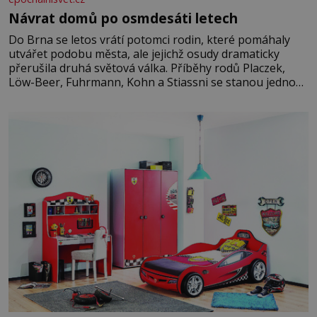
Návrat domů po osmdesáti letech
Do Brna se letos vrátí potomci rodin, které pomáhaly
utvářet podobu města, ale jejichž osudy dramaticky
přerušila druhá světová válka. Příběhy rodů Placzek,
Löw-Beer, Fuhrmann, Kohn a Stiassni se stanou jednou
z hlavních dramaturgických linií festivalu židovské
kultury ŠTETL FEST 2026. Některé návraty nejsou
jednoduché. Místa, která si člověk pamatuje z rodinných
vyprávění, už dávno