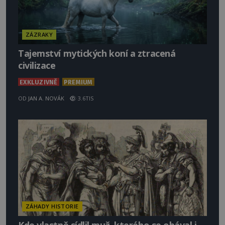
ZÁZRAKY
Tajemství mytických koní a ztracená
civilizace
EXKLUZIVNĚ
PREMIUM
OD
JAN A. NOVÁK
3.6TIS
ZÁHADY HISTORIE