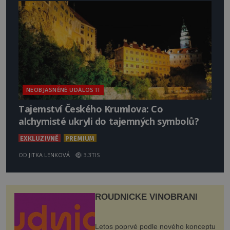
NEOBJASNĚNÉ UDÁLOSTI
Tajemství Českého Krumlova: Co
alchymisté ukryli do tajemných symbolů?
EXKLUZIVNĚ
PREMIUM
OD
JITKA LENKOVÁ
3.3TIS
ROUDNICKÉ VINOBRANÍ
Letos poprvé podle nového konceptu