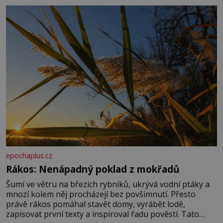
základní složky– sodík a chlór – jsou zásadní pro
správné hospodaření
epochaplus.cz
Rákos: Nenápadný poklad z mokřadů
Šumí ve větru na březích rybníků, ukrývá vodní ptáky a
mnozí kolem něj procházejí bez povšimnutí. Přesto
právě rákos pomáhal stavět domy, vyrábět lodě,
zapisovat první texty a inspiroval řadu pověstí. Tato