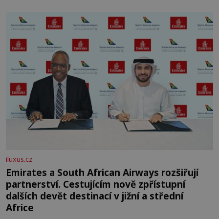
skromná, ale užitečná rostlina provází člověka už tisíce
let. Většina lidí vnímá rákos jen jako obyčejnou kulisu
letního koupání. Stačí se však podívat
iluxus.cz
Emirates a South African Airways rozšiřují
partnerství. Cestujícím nově zpřístupní
dalších devět destinací v jižní a střední
Africe