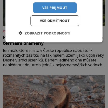
VŠE PŘIJMOUT
VŠE ODMÍTNOUT
epochanacestach.cz
ZOBRAZIT PODROBNOSTI
Poznejte údolí Desné: od Dlouhých strání po
termální prameny
Jen málokteré místo v České republice nabízí tolik
rozmanitých zážitků na tak malém území jako údolí řeky
Desné v srdci Jeseníků. Během jediného dne můžete
nahlédnout do útrob jedné z nejvýznamnějších vodních
elektráren v Evropě, vydat se na horské hřebeny, projet
se na koloběžce a den zakončit poznáváním památek ve
Velkých Losinách nebo v termálním