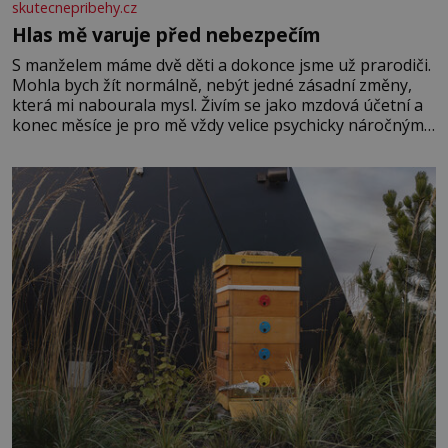
skutecnepribehy.cz
Hlas mě varuje před nebezpečím
S manželem máme dvě děti a dokonce jsme už prarodiči.
Mohla bych žít normálně, nebýt jedné zásadní změny,
která mi nabourala mysl. Živím se jako mzdová účetní a
konec měsíce je pro mě vždy velice psychicky náročným
obdobím. Od té chvíle, co máme vnoučata, mi dcera čím
dál častěji volá o pomoc, co se hlídání týče. Dalo by se