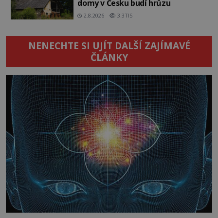
domy v Česku budí hrůzu
2.8.2026
3.3TIS
NENECHTE SI UJÍT DALŠÍ ZAJÍMAVÉ
ČLÁNKY