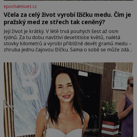
epochalnisvet.cz
Včela za celý život vyrobí lžičku medu. Čím je
pražský med ze střech tak ceněný?
Její život je krátký. V létě trvá pouhých šest až osm
týdnů. Za tu dobu navštíví desetitisíce květů, nalétá
stovky kilometrů a vyrobí přibližně devět gramů medu –
zhruba jednu čajovou lžičku. Sama o sobě se může zdát
bezvýznamná. Teprve když se spojí s dalšími desítkami
tisíc příslušnic svého včelstva, vznikne jeden z
nejdokonalejších organismů