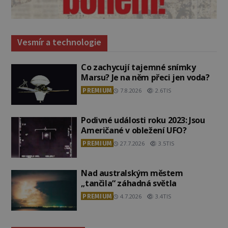
Vesmír a technologie
Co zachycují tajemné snímky
Marsu? Je na něm přeci jen voda?
PREMIUM
7.8.2026
2.6TIS
Podivné události roku 2023: Jsou
Američané v obležení UFO?
PREMIUM
27.7.2026
3.5TIS
Nad australským městem
„tančila“ záhadná světla
PREMIUM
4.7.2026
3.4TIS