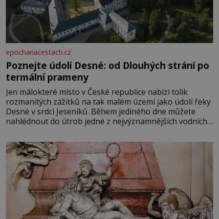
epochanacestach.cz
Poznejte údolí Desné: od Dlouhých strání po
termální prameny
Jen málokteré místo v České republice nabízí tolik
rozmanitých zážitků na tak malém území jako údolí řeky
Desné v srdci Jeseníků. Během jediného dne můžete
nahlédnout do útrob jedné z nejvýznamnějších vodních
elektráren v Evropě, vydat se na horské hřebeny, projet
se na koloběžce a den zakončit poznáváním památek ve
Velkých Losinách nebo v termálním