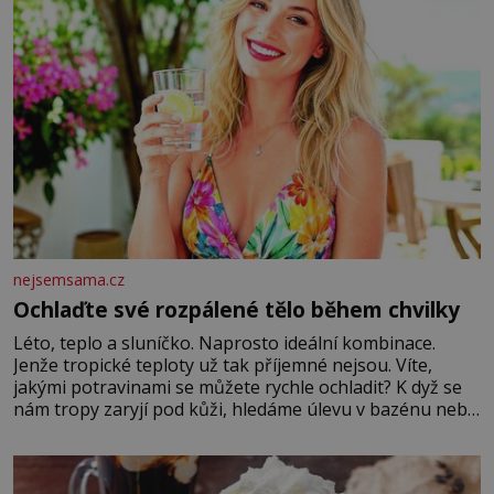
nejsemsama.cz
Ochlaďte své rozpálené tělo během chvilky
Léto, teplo a sluníčko. Naprosto ideální kombinace.
Jenže tropické teploty už tak příjemné nejsou. Víte,
jakými potravinami se můžete rychle ochladit? K dyž se
nám tropy zaryjí pod kůži, hledáme úlevu v bazénu nebo
pomocí klimatizace. Jenže ne vždycky můžeme být v jejich
blízkosti. Nemusíte však zoufat. Pokud budete mít
promyšlený jídelníček, žadné pařáky si na vás