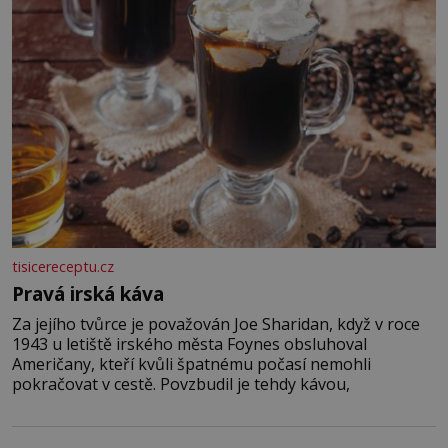
tisicereceptu.cz
Pravá irská káva
Za jejího tvůrce je považován Joe Sharidan, když v roce
1943 u letiště irského města Foynes obsluhoval
Američany, kteří kvůli špatnému počasí nemohli
pokračovat v cestě. Povzbudil je tehdy kávou,