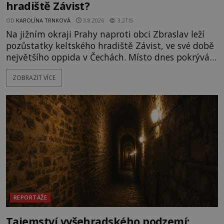
hradiště Závist?
OD
KAROLÍNA TRNKOVÁ
3.8.2026
3.2TIS
Na jižním okraji Prahy naproti obci Zbraslav leží
pozůstatky keltského hradiště Závist, ve své době
největšího oppida v Čechách. Místo dnes pokrývá
les, zbytky po kdysi monumentálním hradišti jsou
ZOBRAZIT VÍCE
ale v terénu patrné stále. Co dalšího tu po Keltech
zůstalo? Prozkoumejte to spolu s ENIGMOU! Na
vrch Hr
REPORTÁŽE
Tajemství vyšehradského podzemí: