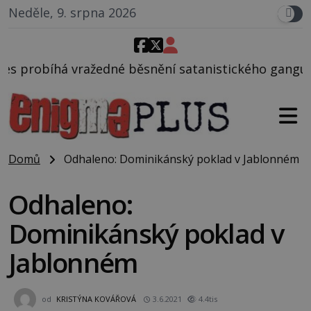
Neděle, 9. srpna 2026
snění satanistického gangu vedeného Charlesem Man
Domů
Odhaleno: Dominikánský poklad v Jablonném
Odhaleno:
Dominikánský poklad v
Jablonném
od
KRISTÝNA KOVÁŘOVÁ
3.6.2021
4.4tis