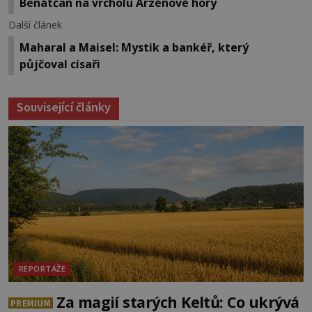
Benátčan na vrcholu Arzénové hory
Další článek
Maharal a Maisel: Mystik a bankéř, který
půjčoval císaři
Související články
REPORTÁŽE
Za magií starých Keltů: Co ukrývá
PREMIUM