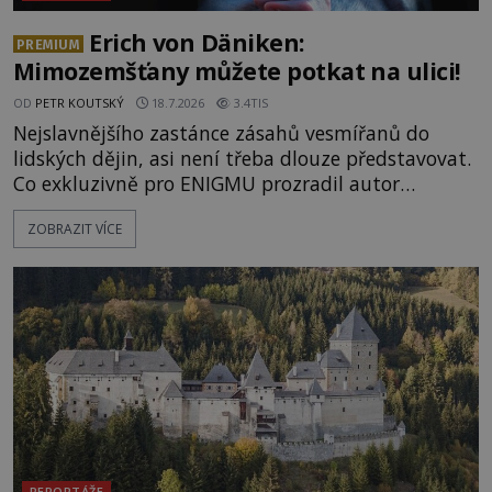
Erich von Däniken:
PREMIUM
Mimozemšťany můžete potkat na ulici!
OD
PETR KOUTSKÝ
18.7.2026
3.4TIS
Nejslavnějšího zastánce zásahů vesmířanů do
lidských dějin, asi není třeba dlouze představovat.
Co exkluzivně pro ENIGMU prozradil autor
Vzpomínek na budoucnost, švýcarský badatel
ZOBRAZIT VÍCE
Erich von Däniken? Orbitální stanice Viking 1
přelétá na oběžné dráze nad rudou planetou. Když
je umělá družice od povrchu Marsu vzdálena asi
1873 kilometrů, nachá
REPORTÁŽE