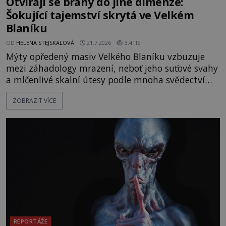
Otvírají se brány do jiné dimenze:
Šokující tajemství skrytá ve Velkém
Blaníku
OD
HELENA STEJSKALOVÁ
21.7.2026
3.4TIS
Mýty opředený masiv Velkého Blaníku vzbuzuje
mezi záhadology mrazení, neboť jeho suťové svahy
a mlčenlivé skalní útesy podle mnoha svědectví
fungují jako anomální zóny, kde selhává lidské
ZOBRAZIT VÍCE
vnímání času i prostoru. Geologické anomálie hory
nenechávají nikoho chladným a esoterici i
badatelé zde odkrývají indicie, které propojují
prastaré pohanské kulty, keltské svatyně a zprávy
o lidech, kteří v
REPORTÁŽE