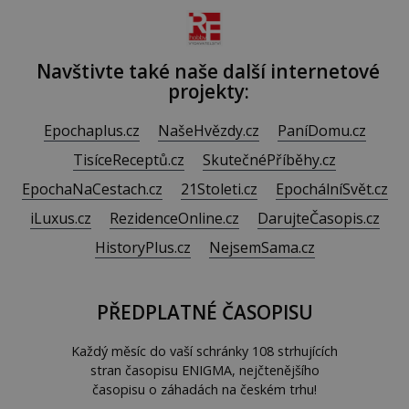
Navštivte také naše další internetové
projekty:
Epochaplus.cz
NašeHvězdy.cz
PaníDomu.cz
TisíceReceptů.cz
SkutečnéPříběhy.cz
EpochaNaCestach.cz
21Stoleti.cz
EpochálníSvět.cz
iLuxus.cz
RezidenceOnline.cz
DarujteČasopis.cz
HistoryPlus.cz
NejsemSama.cz
PŘEDPLATNÉ ČASOPISU
Každý měsíc do vaší schránky 108 strhujících
stran časopisu ENIGMA, nejčtenějšího
časopisu o záhadách na českém trhu!