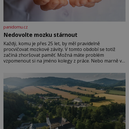
panidomu.cz
Nedovolte mozku stárnout
Každý, komu je přes 25 let, by měl pravidelně
procvičovat mozkové závity. V tomto období se totiž
začíná zhoršovat paměť. Možná máte problém
vzpomenout si na jméno kolegy z práce. Nebo marně v
paměti lovíte název knížky, kterou jste nedávno přečetli.
Je to opravdu tak, s věkem jako kdyby se paměť
rozhodla stávkovat. Cvičte