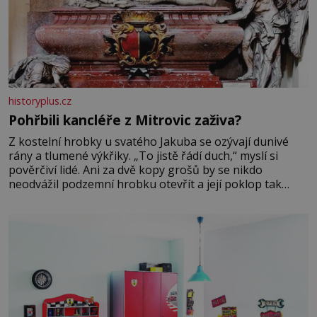
historyplus.cz
Pohřbili kancléře z Mitrovic zaživa?
Z kostelní hrobky u svatého Jakuba se ozývají dunivé
rány a tlumené výkřiky. „To jistě řádí duch,“ myslí si
pověrčiví lidé. Ani za dvě kopy grošů by se nikdo
neodvážil podzemní hrobku otevřít a její poklop tak
raději jen skrápí svěcenou vodou. Za několik dní divné
burácení skutečně ustane. Když o mnoho let později
hrobku