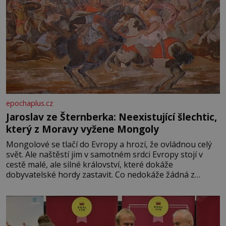
epochaplus.cz
Jaroslav ze Šternberka: Neexistující šlechtic,
který z Moravy vyžene Mongoly
Mongolové se tlačí do Evropy a hrozí, že ovládnou celý
svět. Ale naštěstí jim v samotném srdci Evropy stojí v
cestě malé, ale silné království, které dokáže
dobyvatelské hordy zastavit. Co nedokáže žádná z
asijských říší, co nedokážou Němci – to dokáže český
král. Nebo že by ne? Mongolové od roku 1223 postupují
podél Kaspického a Azovského moře,