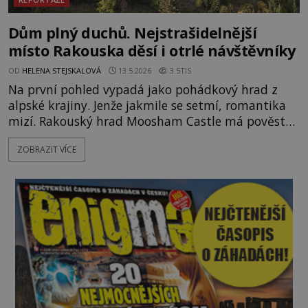
Dům plný duchů. Nejstrašidelnější
místo Rakouska děsí i otrlé návštěvníky
OD
HELENA STEJSKALOVÁ
13.5.2026
3.5TIS
Na první pohled vypadá jako pohádkový hrad z
alpské krajiny. Jenže jakmile se setmí, romantika
mizí. Rakouský hrad Moosham Castle má pověst
nejděsivějšího domu v celé zemi. Lidé tu údajně
ZOBRAZIT VÍCE
slyší kroky v prázdných chodbách, šeptání ze zdí i
nářek mrtvých. A záhadologové tvrdí, že zdejší
temná minulost mohla zanechat něco, co se
dodnes nepodařilo vysvětlit. Kamenný hrad stojí v
horách Salcburska u