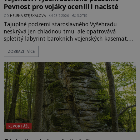
Pevnost pro vojáky ocenili i nacisté
OD
HELENA STEJSKALOVÁ
23.7.2026
3.2TIS
Tajuplné podzemí staroslavného Vyšehradu
neskrývá jen chladnou tmu, ale opatrovává
spletitý labyrint barokních vojenských kasemat,
zapomenuté chrámy a vzácné národní poklady.
ZOBRAZIT VÍCE
Hluboko uvnitř mohutné skály nad řekou Vltavou
pulzuje skrytá historie, která se dodnes úspěšně
vyhýbá shonu moderní metropole. Místo, ke
kterému se vážou nejstarší české mýty, ve svých
temných útrobách střeží monumentální
REPORTÁŽE