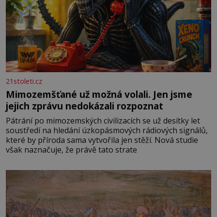
21stoleti.cz
Mimozemšťané už možná volali. Jen jsme
jejich zprávu nedokázali rozpoznat
Pátrání po mimozemských civilizacích se už desítky let
soustředí na hledání úzkopásmových rádiových signálů,
které by příroda sama vytvořila jen stěží. Nová studie
však naznačuje, že právě tato strate