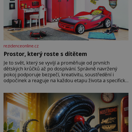
rezidenceonline.cz
Prostor, který roste s dítětem
Je to svět, který se vyvíjí a proměňuje od prvních
dětských krůčků až po dospívání. Správně navržený
pokoj podporuje bezpečí, kreativitu, soustředění i
odpočinek a reaguje na každou etapu života a specifické
potřeby dítěte. Pro nejmenší je klíčová jednoduchost,
měkkost a bezpečí, proto by pokoj miminka měl působit
především klidně a útulně. Předškolní věk je