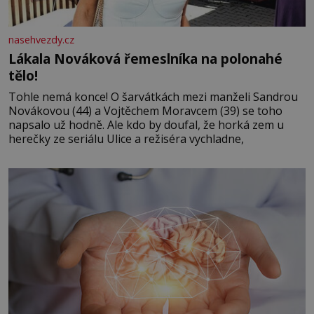
nasehvezdy.cz
Lákala Nováková řemeslníka na polonahé
tělo!
Tohle nemá konce! O šarvátkách mezi manželi Sandrou
Novákovou (44) a Vojtěchem Moravcem (39) se toho
napsalo už hodně. Ale kdo by doufal, že horká zem u
herečky ze seriálu Ulice a režiséra vychladne,