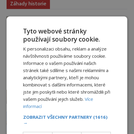
Záhady historie
Ayia Napa: Kyperské vodní
monstrum s mírumilovnou
Tyto webové stránky
povahou
používají soubory cookie.
7.8.2026
5.3TIS
K personalizaci obsahu, reklam a analýze
Ztracený hrob svatého Mikuláše:
Tajná výprava, která odnesla
návštěvnosti používáme soubory cookie.
nejslavnější relikvii do Itálie
Informace o vašem používání našich
stránek také sdílíme s našimi reklamními a
7.8.2026
2.8TIS
analytickými partnery, kteří je mohou
Kam zmizely ostatky světců?
kombinovat s dalšími informacemi, které
Relikvie, které putují Evropou a
jste jim poskytli nebo které shromáždili při
dodnes budí úžas
vašem používání jejich služeb.
Více
6.8.2026
3.2TIS
informací
Železný zázrak z Indie: Proč tento
ZOBRAZIT VŠECHNY PARTNERY
(1616)
sloup už 1 600 let nezná rez?
→
5.8.2026
3.1TIS